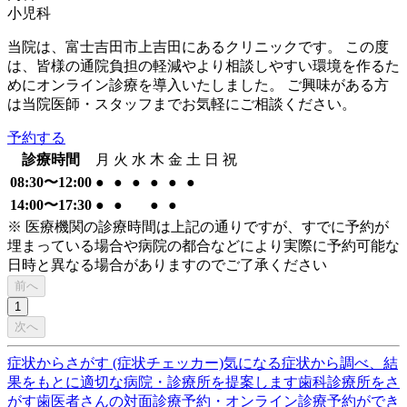
小児科
当院は、富士吉田市上吉田にあるクリニックです。 この度
は、皆様の通院負担の軽減やより相談しやすい環境を作るた
めにオンライン診療を導入いたしました。 ご興味がある方
は当院医師・スタッフまでお気軽にご相談ください。
予約する
診療時間
月
火
水
木
金
土
日
祝
08:30〜12:00
●
●
●
●
●
●
14:00〜17:30
●
●
●
●
※ 医療機関の診療時間は上記の通りですが、すでに予約が
埋まっている場合や病院の都合などにより実際に予約可能な
日時と異なる場合がありますのでご了承ください
前へ
1
次へ
症状からさがす (症状チェッカー)
気になる症状から調べ、結
果をもとに適切な病院・診療所を提案します
歯科診療所をさ
がす
歯医者さんの対面診療予約・オンライン診療予約ができ