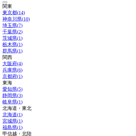
関東
東京都
(
14
)
神奈川県
(
10
)
埼玉県
(
7
)
千葉県
(
2
)
茨城県
(
1
)
栃木県
(
1
)
群馬県
(
1
)
関西
大阪府
(
4
)
兵庫県
(
6
)
京都府
(
1
)
東海
愛知県
(
5
)
静岡県
(
3
)
岐阜県
(
1
)
北海道・東北
北海道
(
1
)
宮城県
(
1
)
福島県
(
1
)
甲信越・北陸