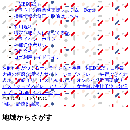
「MEDIXS」
クラウド歯科業務
支援システム
「Dentis」
掲載情報の修正・削除はこちら
利用規約
特定商取引法に基づく表記
プライバシーポリシー
外部送信ポリシー
運営会社
ロゴ利用ガイドライン
医師たちがつくる
オンライン医療事典
「MEDLEY」
日本最
大級の
医療介護求人サイト
「ジョブメドレー」
納得できる
老
人ホーム紹介サービス
「みんかい」
オンライン
動画研修サー
ビス
「ジョブメドレー
アカデミー」
女性向け
生理予測・妊活
アプリ
「Lalune(ラルーン)」
©2016 MEDLEY, INC.
病院・診療所
薬局
地域からさがす