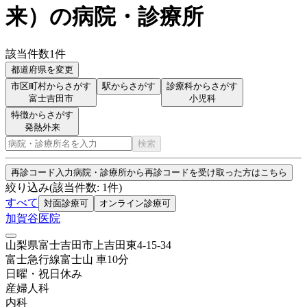
来
）
の病院・診療所
該当件数
1
件
都道府県を変更
市区町村からさがす
駅からさがす
診療科からさがす
富士吉田市
小児科
特徴からさがす
発熱外来
検索
再診コード入力
病院・診療所から再診コードを受け取った方はこちら
絞り込み
(該当件数:
1
件)
すべて
対面診療可
オンライン診療可
加賀谷医院
山梨県富士吉田市上吉田東4-15-34
富士急行線
富士山
車
10
分
日曜・祝日
休み
産婦人科
内科