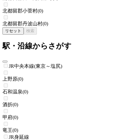
北都留郡小菅村
(
0
)
北都留郡丹波山村
(
0
)
リセット
検索
駅・沿線からさがす
JR中央本線(東京～塩尻)
上野原
(
0
)
石和温泉
(
0
)
酒折
(
0
)
甲府
(
0
)
竜王
(
0
)
JR身延線