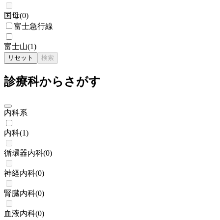
国母
(
0
)
富士急行線
富士山
(
1
)
リセット
検索
診療科からさがす
内科系
内科
(
1
)
循環器内科
(
0
)
神経内科
(
0
)
腎臓内科
(
0
)
血液内科
(
0
)