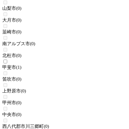
山梨市
(
0
)
大月市
(
0
)
韮崎市
(
0
)
南アルプス市
(
0
)
北杜市
(
0
)
甲斐市
(
1
)
笛吹市
(
0
)
上野原市
(
0
)
甲州市
(
0
)
中央市
(
0
)
西八代郡市川三郷町
(
0
)