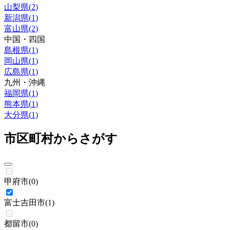
山梨県
(
2
)
新潟県
(
1
)
富山県
(
2
)
中国・四国
島根県
(
1
)
岡山県
(
1
)
広島県
(
1
)
九州・沖縄
福岡県
(
1
)
熊本県
(
1
)
大分県
(
1
)
市区町村からさがす
甲府市
(
0
)
富士吉田市
(
1
)
都留市
(
0
)