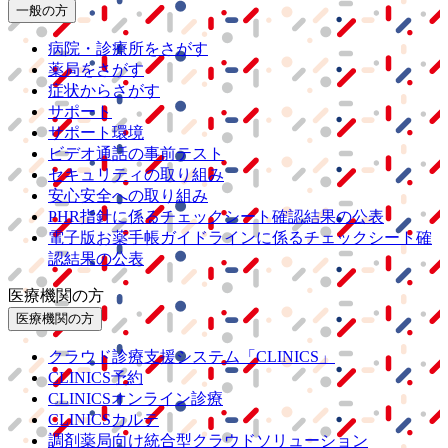
一般の方
病院・診療所をさがす
薬局をさがす
症状からさがす
サポート
サポート環境
ビデオ通話の事前テスト
セキュリティの取り組み
安心安全への取り組み
PHR指針に係るチェックシート確認結果の公表
電子版お薬手帳ガイドラインに係るチェックシート確
認結果の公表
医療機関の方
医療機関の方
クラウド診療
支援システム
「CLINICS」
CLINICS予約
CLINICSオンライン診療
CLINICSカルテ
調剤薬局向け統合型クラウドソリューション