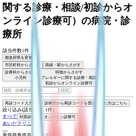
関する診療・相談/初診からオ
ンライン診療可
）
の病院・診
療所
該当件数
1
件
都道府県を変更
市区町村
からさがす
路線・駅
からさがす
診療科からさがす
特徴からさがす
小児科
アレルギーに関する診療・相談
初診からオンライン診療可
検索
再診コード入力
病院・診療所から再診コードを受け取った方はこちら
絞り込み
(該当件数:
1
件)
すべて
対面診療可
オンライン診療可
あいだクリニック
青森県青森市合浦1-2-21