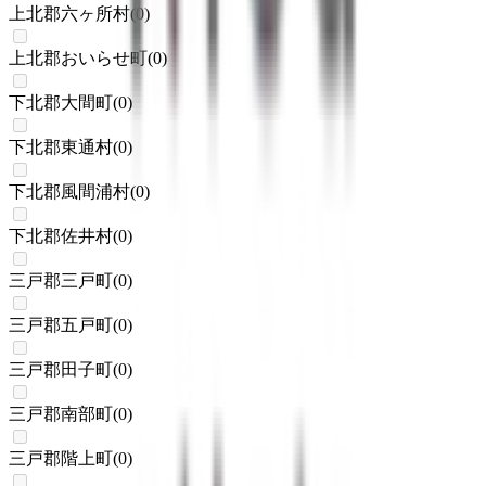
上北郡六ヶ所村
(
0
)
上北郡おいらせ町
(
0
)
下北郡大間町
(
0
)
下北郡東通村
(
0
)
下北郡風間浦村
(
0
)
下北郡佐井村
(
0
)
三戸郡三戸町
(
0
)
三戸郡五戸町
(
0
)
三戸郡田子町
(
0
)
三戸郡南部町
(
0
)
三戸郡階上町
(
0
)