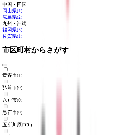
中国・四国
岡山県
(
1
)
広島県
(
2
)
九州・沖縄
福岡県
(
5
)
佐賀県
(
1
)
市区町村からさがす
青森市
(
1
)
弘前市
(
0
)
八戸市
(
0
)
黒石市
(
0
)
五所川原市
(
0
)