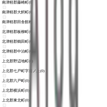
南津軽郡藤崎町
(
0
)
南津軽郡大鰐町
(
0
)
南津軽郡田舎館村
(
0
)
北津軽郡板柳町
(
0
)
北津軽郡鶴田町
(
0
)
北津軽郡中泊町
(
0
)
上北郡野辺地町
(
0
)
上北郡七戸町字道ノ上
(
0
)
上北郡六戸町
(
0
)
上北郡横浜町
(
0
)
上北郡東北町
(
0
)