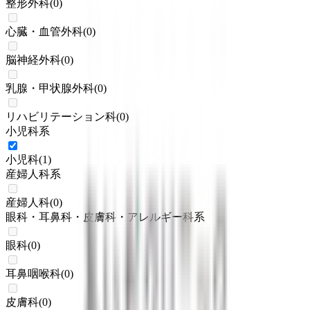
整形外科
(
0
)
心臓・血管外科
(
0
)
脳神経外科
(
0
)
乳腺・甲状腺外科
(
0
)
リハビリテーション科
(
0
)
小児科系
小児科
(
1
)
産婦人科系
産婦人科
(
0
)
眼科・耳鼻科・皮膚科・アレルギー科系
眼科
(
0
)
耳鼻咽喉科
(
0
)
皮膚科
(
0
)