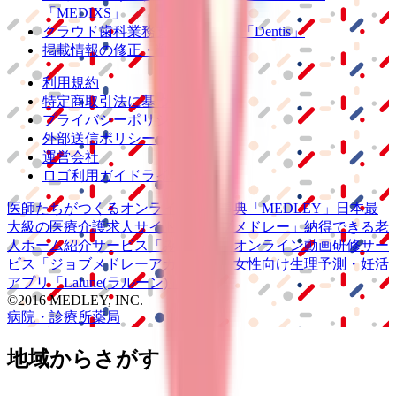
「MEDIXS」
クラウド歯科業務
支援システム
「Dentis」
掲載情報の修正・削除はこちら
利用規約
特定商取引法に基づく表記
プライバシーポリシー
外部送信ポリシー
運営会社
ロゴ利用ガイドライン
医師たちがつくる
オンライン医療事典
「MEDLEY」
日本最
大級の
医療介護求人サイト
「ジョブメドレー」
納得できる
老
人ホーム紹介サービス
「みんかい」
オンライン
動画研修サー
ビス
「ジョブメドレー
アカデミー」
女性向け
生理予測・妊活
アプリ
「Lalune(ラルーン)」
©2016 MEDLEY, INC.
病院・診療所
薬局
地域からさがす