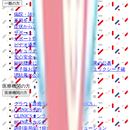
一般の方
病院・診療所をさがす
薬局をさがす
症状からさがす
サポート
サポート環境
ビデオ通話の事前テスト
セキュリティの取り組み
安心安全への取り組み
PHR指針に係るチェックシート確認結果の公表
電子版お薬手帳ガイドラインに係るチェックシート確
認結果の公表
医療機関の方
医療機関の方
クラウド診療
支援システム
「CLINICS」
CLINICS予約
CLINICSオンライン診療
CLINICSカルテ
調剤薬局向け統合型クラウドソリューション