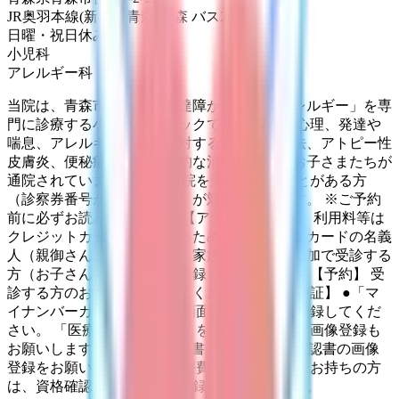
JR奥羽本線(新庄～青森)
青森
バス
20
分
日曜・祝日
休み
小児科
アレルギー科
当院は、青森市にある「発達障がい」と「アレルギー」を専
門に診療する小児科クリニックです。 現在、心理、発達や
喘息、アレルギー性鼻炎に対する舌下免疫療法、アトピー性
皮膚炎、便秘症など、継続的な治療が必要なお子さまたちが
通院されています。 ※「当院を受診されたことがある方
（診察券番号が分かる方）」が対象となります。 ※ご予約
前に必ずお読みください※ 【アカウント登録】 利用料等は
クレジットカード決済になるため、クレジットカードの名義
人（親御さん等）で登録後、家族アカウント追加で受診する
方（お子さん）のお名前を登録してください。 【予約】 受
診する方のお名前で予約してください。 【保険証】 ●「マ
イナンバーカード」の場合 画面案内に従って登録してくだ
さい。 「医療費助成の証書」をお持ちの方は、画像登録も
お願いします。 ●「資格確認書」の場合 資格確認書の画像
登録をお願いします。 「医療費助成の証書」をお持ちの方
は、資格確認書と共に画像登録をしてください。