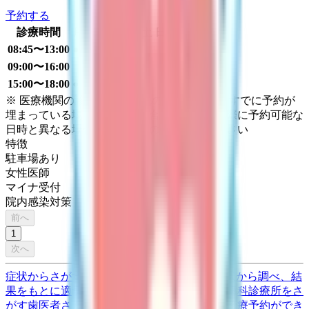
予約する
診療時間
月
火
水
木
金
土
日
祝
08:45〜13:00
●
●
●
●
●
09:00〜16:00
●
15:00〜18:00
●
●
●
●
●
※ 医療機関の診療時間は上記の通りですが、すでに予約が
埋まっている場合や病院の都合などにより実際に予約可能な
日時と異なる場合がありますのでご了承ください
特徴
駐車場あり
女性医師
マイナ受付
院内感染対策
前へ
1
次へ
症状からさがす (症状チェッカー)
気になる症状から調べ、結
果をもとに適切な病院・診療所を提案します
歯科診療所をさ
がす
歯医者さんの対面診療予約・オンライン診療予約ができ