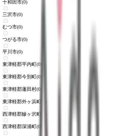
十和田市
(
0
)
三沢市
(
0
)
むつ市
(
0
)
つがる市
(
0
)
平川市
(
0
)
東津軽郡平内町
(
0
)
東津軽郡今別町
(
0
)
東津軽郡蓬田村
(
0
)
東津軽郡外ヶ浜町
(
0
)
西津軽郡鰺ヶ沢町
(
0
)
西津軽郡深浦町
(
0
)