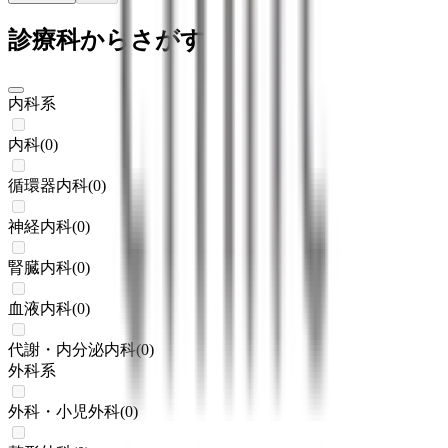
診療科からさがす
内科系
内科
(
0
)
循環器内科
(
0
)
神経内科
(
0
)
腎臓内科
(
0
)
血液内科
(
0
)
代謝・内分泌内科
(
0
)
外科系
外科・小児外科
(
0
)