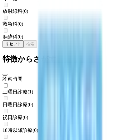
放射線科
(
0
)
救急科
(
0
)
麻酔科
(
0
)
リセット
検索
特徴からさがす
診察時間
土曜日診療
(
1
)
日曜日診療
(
0
)
祝日診療
(
0
)
18時以降診療
(
0
)