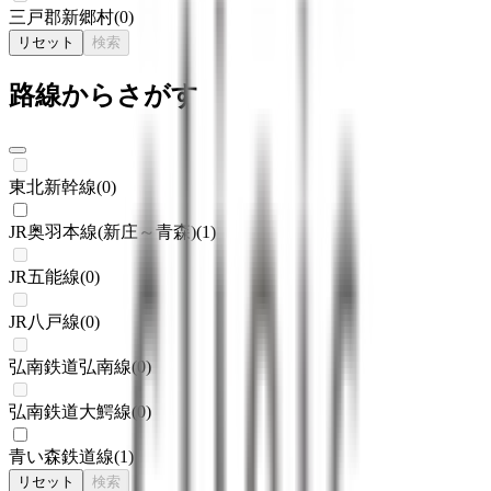
三戸郡新郷村
(
0
)
リセット
検索
路線からさがす
東北新幹線
(
0
)
JR奥羽本線(新庄～青森)
(
1
)
JR五能線
(
0
)
JR八戸線
(
0
)
弘南鉄道弘南線
(
0
)
弘南鉄道大鰐線
(
0
)
青い森鉄道線
(
1
)
リセット
検索