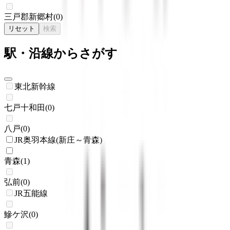
三戸郡新郷村
(
0
)
リセット
検索
駅・沿線からさがす
東北新幹線
七戸十和田
(
0
)
八戸
(
0
)
JR奥羽本線(新庄～青森)
青森
(
1
)
弘前
(
0
)
JR五能線
鰺ケ沢
(
0
)