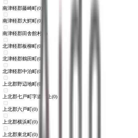
南津軽郡藤崎町
(
0
)
南津軽郡大鰐町
(
0
)
南津軽郡田舎館村
(
0
)
北津軽郡板柳町
(
0
)
北津軽郡鶴田町
(
0
)
北津軽郡中泊町
(
0
)
上北郡野辺地町
(
0
)
上北郡七戸町字道ノ上
(
0
)
上北郡六戸町
(
0
)
上北郡横浜町
(
0
)
上北郡東北町
(
0
)