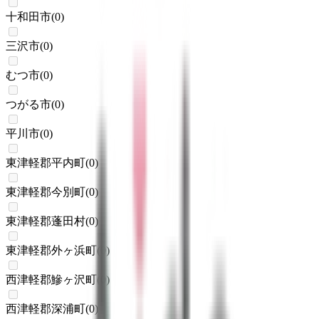
十和田市
(
0
)
三沢市
(
0
)
むつ市
(
0
)
つがる市
(
0
)
平川市
(
0
)
東津軽郡平内町
(
0
)
東津軽郡今別町
(
0
)
東津軽郡蓬田村
(
0
)
東津軽郡外ヶ浜町
(
0
)
西津軽郡鰺ヶ沢町
(
0
)
西津軽郡深浦町
(
0
)