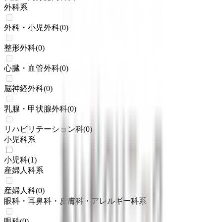
外科系
外科・小児外科
(
0
)
整形外科
(
0
)
心臓・血管外科
(
0
)
脳神経外科
(
0
)
乳腺・甲状腺外科
(
0
)
リハビリテーション科
(
0
)
小児科系
小児科
(
1
)
産婦人科系
産婦人科
(
0
)
眼科・耳鼻科・皮膚科・アレルギー科系
眼科
(
0
)