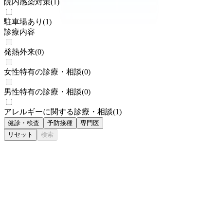
院内感染対策
(
1
)
駐車場あり
(
1
)
診療内容
発熱外来
(
0
)
女性特有の診療・相談
(
0
)
男性特有の診療・相談
(
0
)
アレルギーに関する診療・相談
(
1
)
健診・検査
予防接種
専門医
リセット
検索