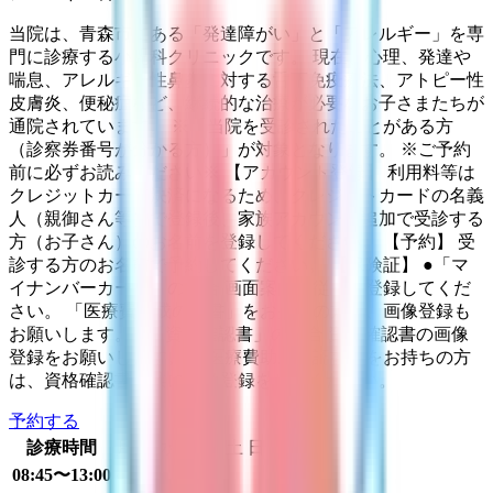
当院は、青森市にある「発達障がい」と「アレルギー」を専
門に診療する小児科クリニックです。 現在、心理、発達や
喘息、アレルギー性鼻炎に対する舌下免疫療法、アトピー性
皮膚炎、便秘症など、継続的な治療が必要なお子さまたちが
通院されています。 ※「当院を受診されたことがある方
（診察券番号が分かる方）」が対象となります。 ※ご予約
前に必ずお読みください※ 【アカウント登録】 利用料等は
クレジットカード決済になるため、クレジットカードの名義
人（親御さん等）で登録後、家族アカウント追加で受診する
方（お子さん）のお名前を登録してください。 【予約】 受
診する方のお名前で予約してください。 【保険証】 ●「マ
イナンバーカード」の場合 画面案内に従って登録してくだ
さい。 「医療費助成の証書」をお持ちの方は、画像登録も
お願いします。 ●「資格確認書」の場合 資格確認書の画像
登録をお願いします。 「医療費助成の証書」をお持ちの方
は、資格確認書と共に画像登録をしてください。
予約する
診療時間
月
火
水
木
金
土
日
祝
08:45〜13:00
●
●
●
●
●