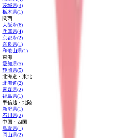
茨城県
(
3
)
栃木県
(
1
)
関西
大阪府
(
6
)
兵庫県
(
4
)
京都府
(
2
)
奈良県
(
1
)
和歌山県
(
1
)
東海
愛知県
(
5
)
静岡県
(
5
)
北海道・東北
北海道
(
2
)
青森県
(
2
)
福島県
(
1
)
甲信越・北陸
新潟県
(
1
)
石川県
(
2
)
中国・四国
鳥取県
(
1
)
岡山県
(
2
)