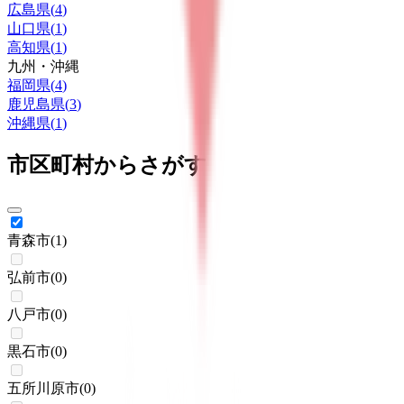
広島県
(
4
)
山口県
(
1
)
高知県
(
1
)
九州・沖縄
福岡県
(
4
)
鹿児島県
(
3
)
沖縄県
(
1
)
市区町村からさがす
青森市
(
1
)
弘前市
(
0
)
八戸市
(
0
)
黒石市
(
0
)
五所川原市
(
0
)