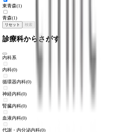
東青森
(
1
)
青森
(
1
)
リセット
検索
診療科からさがす
内科系
内科
(
0
)
循環器内科
(
0
)
神経内科
(
0
)
腎臓内科
(
0
)
血液内科
(
0
)
代謝・内分泌内科
(
0
)