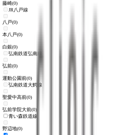
藤崎
(
0
)
JR八戸線
八戸
(
0
)
本八戸
(
0
)
白銀
(
0
)
弘南鉄道弘南線
弘前
(
0
)
運動公園前
(
0
)
弘南鉄道大鰐線
聖愛中高前
(
0
)
弘前学院大前
(
0
)
青い森鉄道線
野辺地
(
0
)