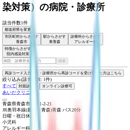
染対策
）
の病院・診療所
該当件数
1
件
都道府県を変更
市区町村からさがす
駅からさがす
診療科からさがす
青森市
東青森
アレルギー科
特徴からさがす
院内感染対策
検索
再診コード入力
病院・診療所から再診コードを受け取った方はこちら
絞り込み
(該当件数:
1
件)
すべて
対面診療可
オンライン診療可
あいだクリニック
青森県青森市合浦1-2-21
JR奥羽本線(新庄～青森)
青森
バス
20
分
日曜・祝日
休み
小児科
アレルギー科