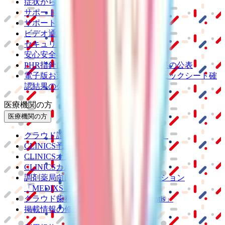
症状からさがす
サポート
サポート環境
ビデオ通話の事前テスト
セキュリティの取り組み
安心安全への取り組み
PHR指針に係るチェックシート確認結果の公表
電子版お薬手帳ガイドラインに係るチェックシート確
認結果の公表
医療機関の方
医療機関の方
クラウド診療
支援システム
「CLINICS」
CLINICS予約
CLINICSオンライン診療
CLINICSカルテ
調剤薬局向け統合型クラウドソリューション
「MEDIXS」
クラウド歯科業務
支援システム
「Dentis」
掲載情報の修正・削除はこちら