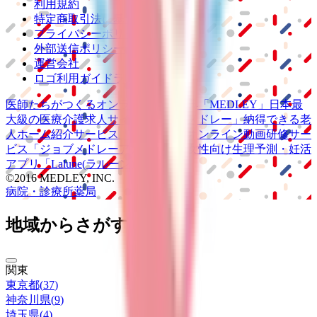
利用規約
特定商取引法に基づく表記
プライバシーポリシー
外部送信ポリシー
運営会社
ロゴ利用ガイドライン
医師たちがつくる
オンライン医療事典
「MEDLEY」
日本最
大級の
医療介護求人サイト
「ジョブメドレー」
納得できる
老
人ホーム紹介サービス
「みんかい」
オンライン
動画研修サー
ビス
「ジョブメドレー
アカデミー」
女性向け
生理予測・妊活
アプリ
「Lalune(ラルーン)」
©2016 MEDLEY, INC.
病院・診療所
薬局
地域からさがす
関東
東京都
(
37
)
神奈川県
(
9
)
埼玉県
(
4
)