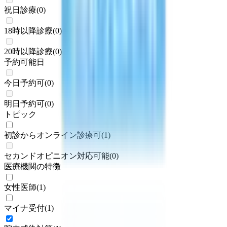
祝日診療
(
0
)
18時以降診療
(
0
)
20時以降診療
(
0
)
予約可能日
今日予約可
(
0
)
明日予約可
(
0
)
トピック
初診からオンライン診療可
(
1
)
セカンドオピニオン対応可能
(
0
)
医療機関の特徴
女性医師
(
1
)
マイナ受付
(
1
)