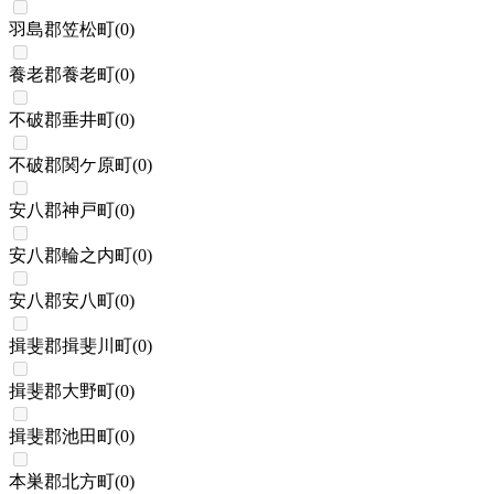
羽島郡笠松町
(
0
)
養老郡養老町
(
0
)
不破郡垂井町
(
0
)
不破郡関ケ原町
(
0
)
安八郡神戸町
(
0
)
安八郡輪之内町
(
0
)
安八郡安八町
(
0
)
揖斐郡揖斐川町
(
0
)
揖斐郡大野町
(
0
)
揖斐郡池田町
(
0
)
本巣郡北方町
(
0
)