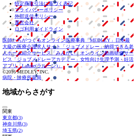
特定商取引法に基づく表記
プライバシーポリシー
外部送信ポリシー
運営会社
ロゴ利用ガイドライン
医師たちがつくる
オンライン医療事典
「MEDLEY」
日本最
大級の
医療介護求人サイト
「ジョブメドレー」
納得できる
老
人ホーム紹介サービス
「みんかい」
オンライン
動画研修サー
ビス
「ジョブメドレー
アカデミー」
女性向け
生理予測・妊活
アプリ
「Lalune(ラルーン)」
©2016 MEDLEY, INC.
病院・診療所
薬局
地域からさがす
関東
東京都
(
3
)
神奈川県
(
3
)
埼玉県
(
2
)