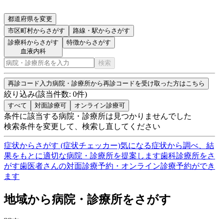
都道府県を変更
市区町村
からさがす
路線・駅
からさがす
診療科からさがす
特徴からさがす
血液内科
検索
再診コード入力
病院・診療所から再診コードを受け取った方はこちら
絞り込み
(該当件数:
0
件)
すべて
対面診療可
オンライン診療可
条件に該当する病院・診療所は見つかりませんでした
検索条件を変更して、検索し直してください
症状からさがす (症状チェッカー)
気になる症状から調べ、結
果をもとに適切な病院・診療所を提案します
歯科診療所をさ
がす
歯医者さんの対面診療予約・オンライン診療予約ができ
ます
地域から病院・診療所をさがす