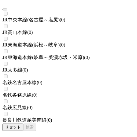
JR中央本線(名古屋～塩尻)
(
0
)
JR高山本線
(
0
)
JR東海道本線(浜松～岐阜)
(
0
)
JR東海道本線(岐阜～美濃赤坂・米原)
(
0
)
JR太多線
(
0
)
名鉄名古屋本線
(
0
)
名鉄各務原線
(
0
)
名鉄広見線
(
0
)
長良川鉄道越美南線
(
0
)
リセット
検索