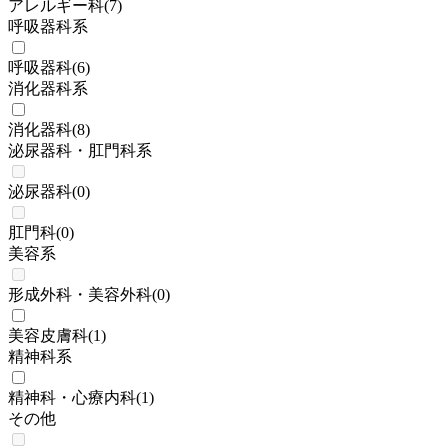
アレルギー科
(
7
)
呼吸器科系
呼吸器科
(
6
)
消化器科系
消化器科
(
8
)
泌尿器科・肛門科系
泌尿器科
(
0
)
肛門科
(
0
)
美容系
形成外科・美容外科
(
0
)
美容皮膚科
(
1
)
精神科系
精神科・心療内科
(
1
)
その他