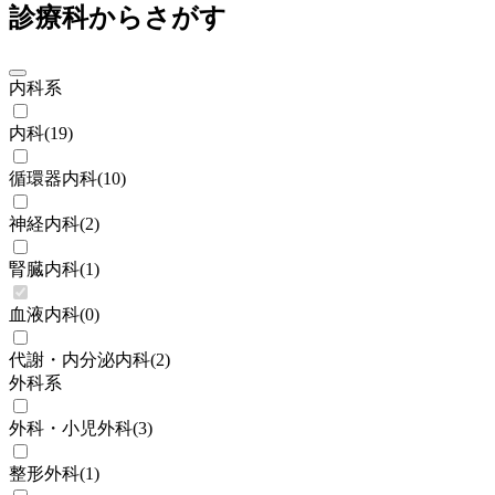
診療科からさがす
内科系
内科
(
19
)
循環器内科
(
10
)
神経内科
(
2
)
腎臓内科
(
1
)
血液内科
(
0
)
代謝・内分泌内科
(
2
)
外科系
外科・小児外科
(
3
)
整形外科
(
1
)