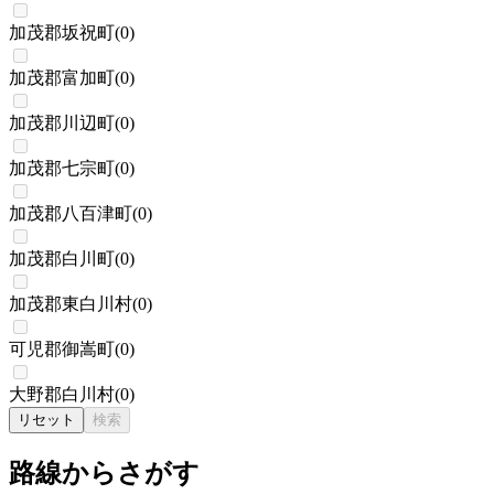
加茂郡坂祝町
(
0
)
加茂郡富加町
(
0
)
加茂郡川辺町
(
0
)
加茂郡七宗町
(
0
)
加茂郡八百津町
(
0
)
加茂郡白川町
(
0
)
加茂郡東白川村
(
0
)
可児郡御嵩町
(
0
)
大野郡白川村
(
0
)
リセット
検索
路線からさがす