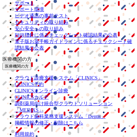
サポート
サポート環境
ビデオ通話の事前テスト
セキュリティの取り組み
安心安全への取り組み
PHR指針に係るチェックシート確認結果の公表
電子版お薬手帳ガイドラインに係るチェックシート確
認結果の公表
医療機関の方
医療機関の方
クラウド診療
支援システム
「CLINICS」
CLINICS予約
CLINICSオンライン診療
CLINICSカルテ
調剤薬局向け統合型クラウドソリューション
「MEDIXS」
クラウド歯科業務
支援システム
「Dentis」
掲載情報の修正・削除はこちら
利用規約