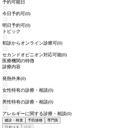
予約可能日
今日予約可
(
0
)
明日予約可
(
0
)
トピック
初診からオンライン診療可
(
0
)
セカンドオピニオン対応可能
(
0
)
医療機関の特徴
診療内容
発熱外来
(
0
)
女性特有の診療・相談
(
0
)
男性特有の診療・相談
(
0
)
アレルギーに関する診療・相談
(
0
)
健診・検査
予防接種
専門医
リセット
検索