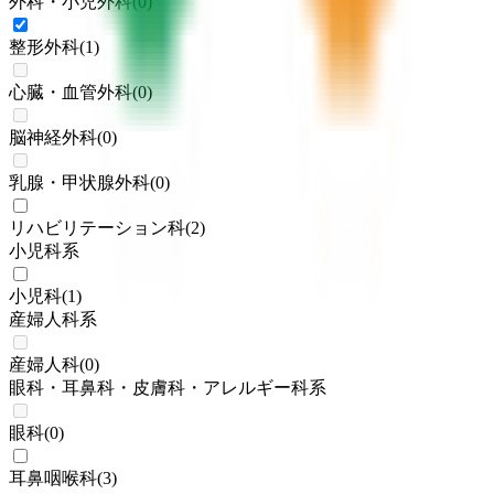
外科・小児外科
(
0
)
整形外科
(
1
)
心臓・血管外科
(
0
)
脳神経外科
(
0
)
乳腺・甲状腺外科
(
0
)
リハビリテーション科
(
2
)
小児科系
小児科
(
1
)
産婦人科系
産婦人科
(
0
)
眼科・耳鼻科・皮膚科・アレルギー科系
眼科
(
0
)
耳鼻咽喉科
(
3
)