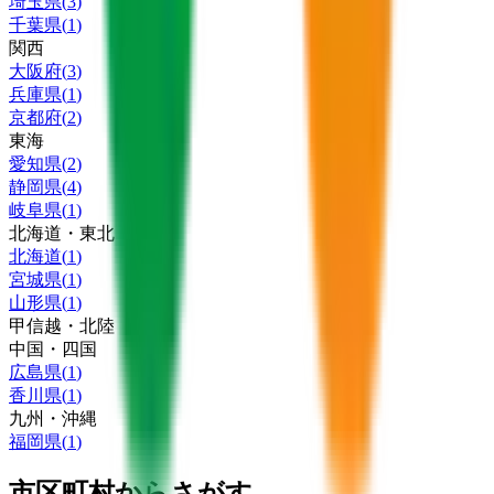
埼玉県
(
3
)
千葉県
(
1
)
関西
大阪府
(
3
)
兵庫県
(
1
)
京都府
(
2
)
東海
愛知県
(
2
)
静岡県
(
4
)
岐阜県
(
1
)
北海道・東北
北海道
(
1
)
宮城県
(
1
)
山形県
(
1
)
甲信越・北陸
中国・四国
広島県
(
1
)
香川県
(
1
)
九州・沖縄
福岡県
(
1
)
市区町村からさがす