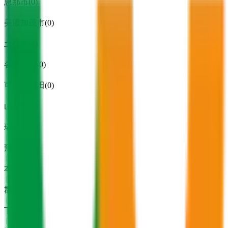
恵那市
(
0
)
美濃加茂市
(
0
)
土岐市
(
0
)
各務原市
(
0
)
可児市瀬田
(
0
)
山県市
(
0
)
瑞穂市
(
0
)
飛騨市
(
0
)
本巣市
(
0
)
郡上市
(
0
)
下呂市
(
0
)