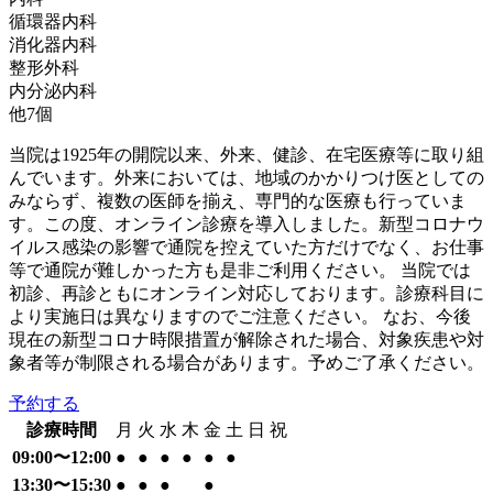
循環器内科
消化器内科
整形外科
内分泌内科
他
7
個
当院は1925年の開院以来、外来、健診、在宅医療等に取り組
んでいます。外来においては、地域のかかりつけ医としての
みならず、複数の医師を揃え、専門的な医療も行っていま
す。この度、オンライン診療を導入しました。新型コロナウ
イルス感染の影響で通院を控えていた方だけでなく、お仕事
等で通院が難しかった方も是非ご利用ください。 当院では
初診、再診ともにオンライン対応しております。診療科目に
より実施日は異なりますのでご注意ください。 なお、今後
現在の新型コロナ時限措置が解除された場合、対象疾患や対
象者等が制限される場合があります。予めご了承ください。
予約する
診療時間
月
火
水
木
金
土
日
祝
09:00〜12:00
●
●
●
●
●
●
13:30〜15:30
●
●
●
●