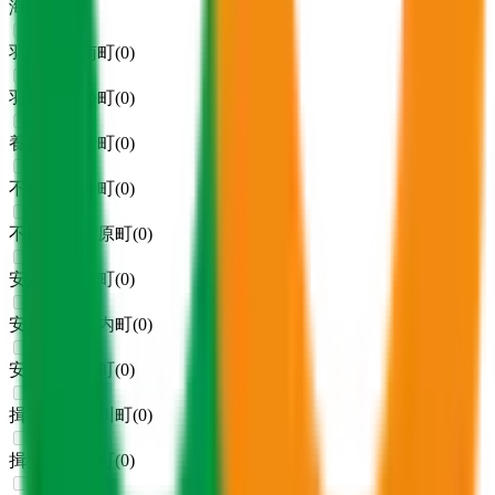
海津市
(
0
)
羽島郡岐南町
(
0
)
羽島郡笠松町
(
0
)
養老郡養老町
(
0
)
不破郡垂井町
(
0
)
不破郡関ケ原町
(
0
)
安八郡神戸町
(
0
)
安八郡輪之内町
(
0
)
安八郡安八町
(
0
)
揖斐郡揖斐川町
(
0
)
揖斐郡大野町
(
0
)