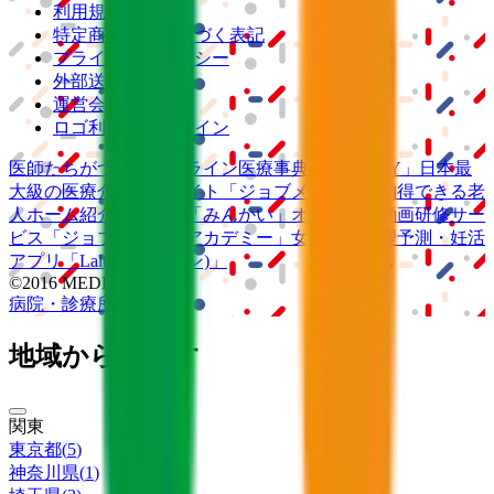
利用規約
特定商取引法に基づく表記
プライバシーポリシー
外部送信ポリシー
運営会社
ロゴ利用ガイドライン
医師たちがつくる
オンライン医療事典
「MEDLEY」
日本最
大級の
医療介護求人サイト
「ジョブメドレー」
納得できる
老
人ホーム紹介サービス
「みんかい」
オンライン
動画研修サー
ビス
「ジョブメドレー
アカデミー」
女性向け
生理予測・妊活
アプリ
「Lalune(ラルーン)」
©2016 MEDLEY, INC.
病院・診療所
薬局
地域からさがす
関東
東京都
(
5
)
神奈川県
(
1
)