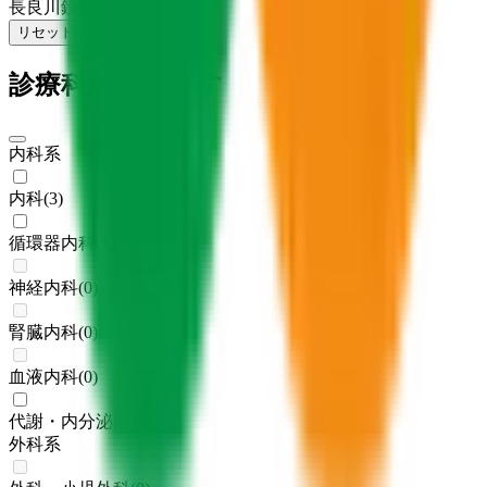
長良川鉄道越美南線
(
0
)
リセット
検索
診療科からさがす
内科系
内科
(
3
)
循環器内科
(
1
)
神経内科
(
0
)
腎臓内科
(
0
)
血液内科
(
0
)
代謝・内分泌内科
(
1
)
外科系