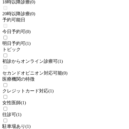
18時以降診療
(
0
)
20時以降診療
(
0
)
予約可能日
今日予約可
(
0
)
明日予約可
(
1
)
トピック
初診からオンライン診療可
(
1
)
セカンドオピニオン対応可能
(
0
)
医療機関の特徴
クレジットカード対応
(
1
)
女性医師
(
1
)
往診可
(
1
)
駐車場あり
(
1
)