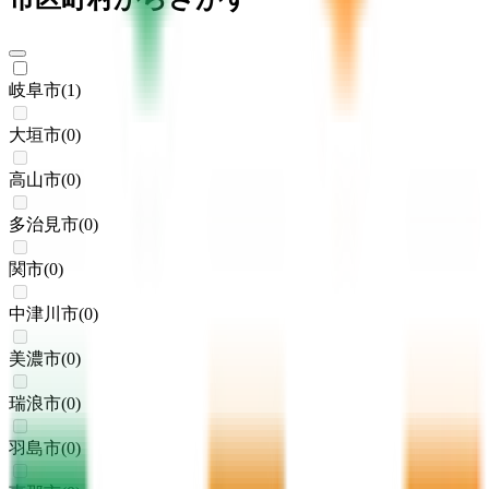
岐阜市
(
1
)
大垣市
(
0
)
高山市
(
0
)
多治見市
(
0
)
関市
(
0
)
中津川市
(
0
)
美濃市
(
0
)
瑞浪市
(
0
)
羽島市
(
0
)