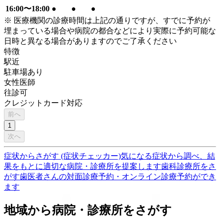
16:00〜18:00
●
●
●
※ 医療機関の診療時間は上記の通りですが、すでに予約が
埋まっている場合や病院の都合などにより実際に予約可能な
日時と異なる場合がありますのでご了承ください
特徴
駅近
駐車場あり
女性医師
往診可
クレジットカード対応
前へ
1
次へ
症状からさがす (症状チェッカー)
気になる症状から調べ、結
果をもとに適切な病院・診療所を提案します
歯科診療所をさ
がす
歯医者さんの対面診療予約・オンライン診療予約ができ
ます
地域から病院・診療所をさがす