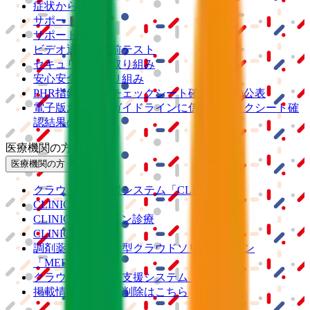
症状からさがす
サポート
サポート環境
ビデオ通話の事前テスト
セキュリティの取り組み
安心安全への取り組み
PHR指針に係るチェックシート確認結果の公表
電子版お薬手帳ガイドラインに係るチェックシート確
認結果の公表
医療機関の方
医療機関の方
クラウド診療
支援システム
「CLINICS」
CLINICS予約
CLINICSオンライン診療
CLINICSカルテ
調剤薬局向け統合型クラウドソリューション
「MEDIXS」
クラウド歯科業務
支援システム
「Dentis」
掲載情報の修正・削除はこちら