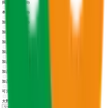
揖斐郡池田町
(
0
)
本巣郡北方町
(
0
)
加茂郡坂祝町
(
0
)
加茂郡富加町
(
0
)
加茂郡川辺町
(
0
)
加茂郡七宗町
(
0
)
加茂郡八百津町
(
0
)
加茂郡白川町
(
0
)
加茂郡東白川村
(
0
)
可児郡御嵩町
(
0
)
大野郡白川村
(
0
)
リセット
検索