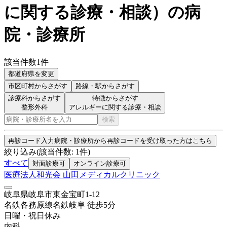
に関する診療・相談
）
の病
院・診療所
該当件数
1
件
都道府県を変更
市区町村
からさがす
路線・駅
からさがす
診療科からさがす
特徴からさがす
整形外科
アレルギーに関する診療・相談
検索
再診コード入力
病院・診療所から再診コードを受け取った方はこちら
絞り込み
(該当件数:
1
件)
すべて
対面診療可
オンライン診療可
医療法人和光会 山田メディカルクリニック
岐阜県岐阜市東金宝町1-12
名鉄各務原線
名鉄岐阜
徒歩
5
分
日曜・祝日
休み
内科