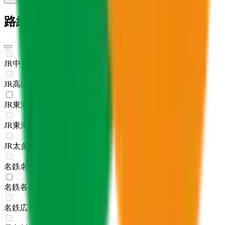
路線からさがす
JR中央本線(名古屋～塩尻)
(
0
)
JR高山本線
(
0
)
JR東海道本線(浜松～岐阜)
(
1
)
JR東海道本線(岐阜～美濃赤坂・米原)
(
0
)
JR太多線
(
0
)
名鉄名古屋本線
(
0
)
名鉄各務原線
(
1
)
名鉄広見線
(
0
)