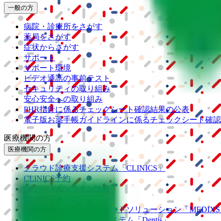
一般の方
病院・診療所をさがす
薬局をさがす
症状からさがす
サポート
サポート環境
ビデオ通話の事前テスト
セキュリティの取り組み
安心安全への取り組み
PHR指針に係るチェックシート確認結果の公表
電子版お薬手帳ガイドラインに係るチェックシート確認
医療機関の方
医療機関の方
クラウド診療
支援システム
「CLINICS」
CLINICS予約
CLINICSオンライン診療
CLINICSカルテ
調剤薬局向け統合型クラウドソリューション
「MEDIX
クラウド歯科業務
支援システム
「Dentis」