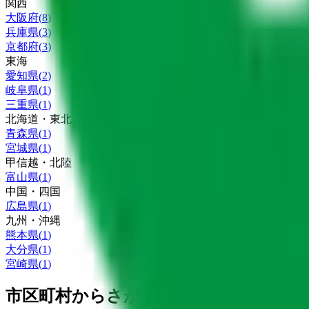
関西
大阪府
(
8
)
兵庫県
(
3
)
京都府
(
3
)
東海
愛知県
(
2
)
岐阜県
(
1
)
三重県
(
1
)
北海道・東北
青森県
(
1
)
宮城県
(
1
)
甲信越・北陸
富山県
(
1
)
中国・四国
広島県
(
1
)
九州・沖縄
熊本県
(
1
)
大分県
(
1
)
宮崎県
(
1
)
市区町村からさがす