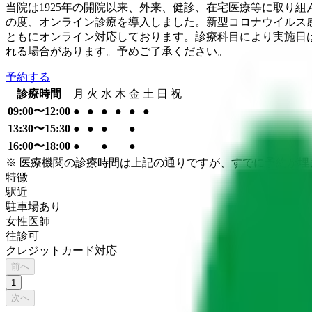
当院は1925年の開院以来、外来、健診、在宅医療等に取り
の度、オンライン診療を導入しました。新型コロナウイルス
ともにオンライン対応しております。診療科目により実施日
れる場合があります。予めご了承ください。
予約する
診療時間
月
火
水
木
金
土
日
祝
09:00〜12:00
●
●
●
●
●
●
13:30〜15:30
●
●
●
●
16:00〜18:00
●
●
●
※ 医療機関の診療時間は上記の通りですが、すでに予約が
特徴
駅近
駐車場あり
女性医師
往診可
クレジットカード対応
前へ
1
次へ