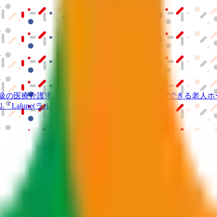
級の
医療介護求人サイト
「ジョブメドレー」
納得できる
老人ホ
リ
「Lalune(ラルーン)」