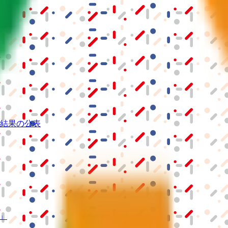
結果の公表
S」