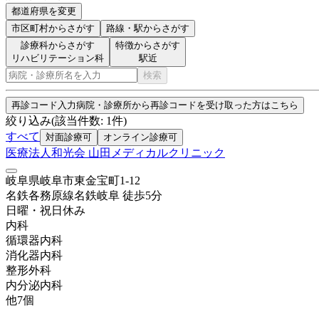
都道府県を変更
市区町村
からさがす
路線・駅
からさがす
診療科からさがす
特徴からさがす
リハビリテーション科
駅近
検索
再診コード入力
病院・診療所から再診コードを受け取った方はこちら
絞り込み
(該当件数:
1
件)
すべて
対面診療可
オンライン診療可
医療法人和光会 山田メディカルクリニック
岐阜県岐阜市東金宝町1-12
名鉄各務原線
名鉄岐阜
徒歩
5
分
日曜・祝日
休み
内科
循環器内科
消化器内科
整形外科
内分泌内科
他
7
個