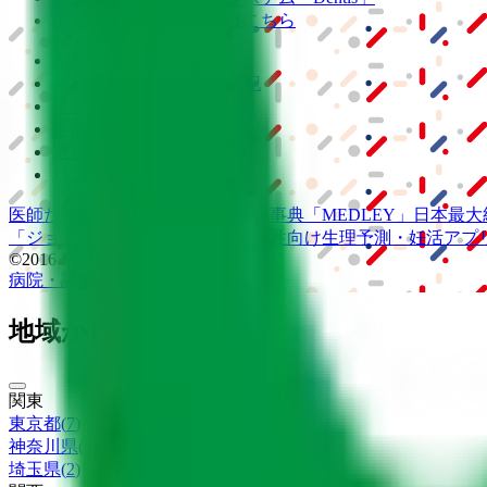
掲載情報の修正・削除はこちら
利用規約
特定商取引法に基づく表記
プライバシーポリシー
外部送信ポリシー
運営会社
ロゴ利用ガイドライン
医師たちがつくる
オンライン医療事典
「MEDLEY」
日本最大
「ジョブメドレー
アカデミー」
女性向け
生理予測・妊活アプ
©2016 MEDLEY, INC.
病院・診療所
薬局
地域からさがす
関東
東京都
(
7
)
神奈川県
(
3
)
埼玉県
(
2
)