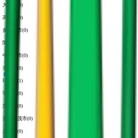
大垣市
(
0
)
高山市
(
0
)
多治見市
(
0
)
関市
(
0
)
中津川市
(
0
)
美濃市
(
0
)
瑞浪市
(
1
)
羽島市
(
0
)
恵那市
(
0
)
美濃加茂市
(
0
)
土岐市
(
0
)