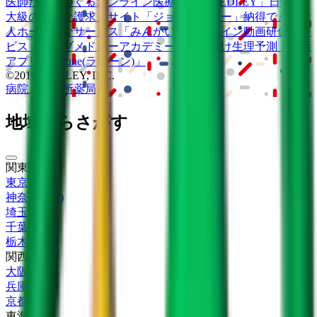
医師たちがつくる
オンライン医療事典
「MEDLEY」
日本最
大級の
医療介護求人サイト
「ジョブメドレー」
納得できる
老
人ホーム紹介サービス
「みんかい」
オンライン
動画研修サー
ビス
「ジョブメドレー
アカデミー」
女性向け
生理予測・妊活
アプリ
「Lalune(ラルーン)」
©2016 MEDLEY, INC.
病院・診療所
薬局
地域からさがす
関東
東京都
(
17
)
神奈川県
(
7
)
埼玉県
(
3
)
千葉県
(
3
)
栃木県
(
1
)
関西
大阪府
(
4
)
兵庫県
(
1
)
京都府
(
1
)
東海