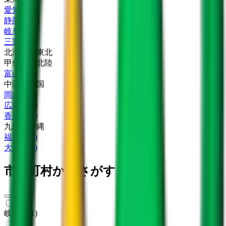
愛知県
(
4
)
静岡県
(
2
)
岐阜県
(
2
)
三重県
(
1
)
北海道・東北
甲信越・北陸
富山県
(
1
)
中国・四国
岡山県
(
1
)
広島県
(
1
)
香川県
(
1
)
九州・沖縄
福岡県
(
1
)
大分県
(
1
)
市区町村からさがす
岐阜市
(
1
)