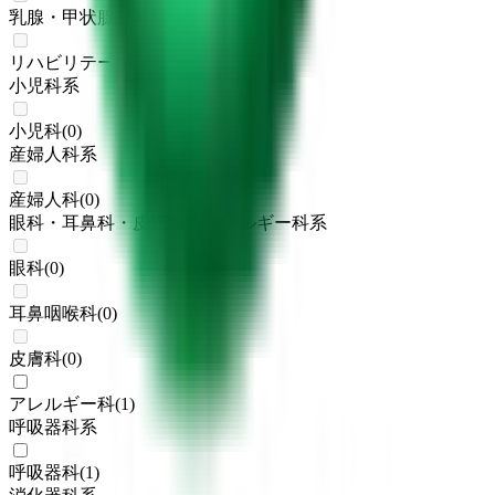
乳腺・甲状腺外科
(
0
)
リハビリテーション科
(
0
)
小児科系
小児科
(
0
)
産婦人科系
産婦人科
(
0
)
眼科・耳鼻科・皮膚科・アレルギー科系
眼科
(
0
)
耳鼻咽喉科
(
0
)
皮膚科
(
0
)
アレルギー科
(
1
)
呼吸器科系
呼吸器科
(
1
)