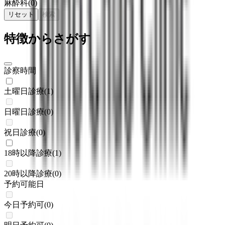
麻酔科
(
0
)
リセット
検索
特徴からさがす
診察時間
土曜日診療
(
1
)
日曜日診療
(
0
)
祝日診療
(
0
)
18時以降診療
(
1
)
20時以降診療
(
0
)
予約可能日
今日予約可
(
0
)