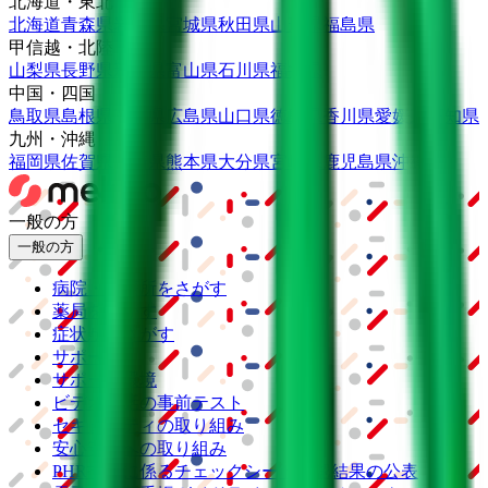
北海道・東北
北海道
青森県
岩手県
宮城県
秋田県
山形県
福島県
甲信越・北陸
山梨県
長野県
新潟県
富山県
石川県
福井県
中国・四国
鳥取県
島根県
岡山県
広島県
山口県
徳島県
香川県
愛媛県
高知県
九州・沖縄
福岡県
佐賀県
長崎県
熊本県
大分県
宮崎県
鹿児島県
沖縄県
一般の方
一般の方
病院・診療所をさがす
薬局をさがす
症状からさがす
サポート
サポート環境
ビデオ通話の事前テスト
セキュリティの取り組み
安心安全への取り組み
PHR指針に係るチェックシート確認結果の公表