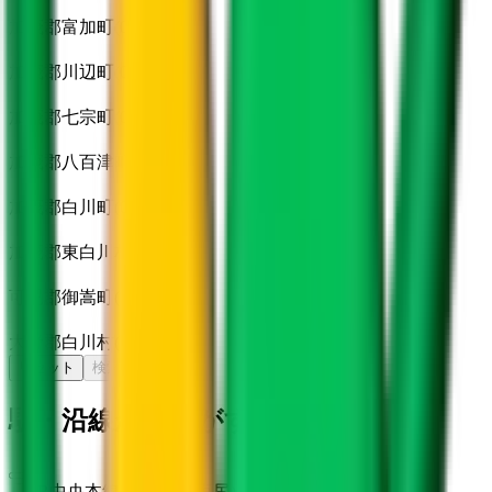
加茂郡富加町
(
0
)
加茂郡川辺町
(
0
)
加茂郡七宗町
(
0
)
加茂郡八百津町
(
0
)
加茂郡白川町
(
0
)
加茂郡東白川村
(
0
)
可児郡御嵩町
(
0
)
大野郡白川村
(
0
)
リセット
検索
駅・沿線からさがす
JR中央本線(名古屋～塩尻)