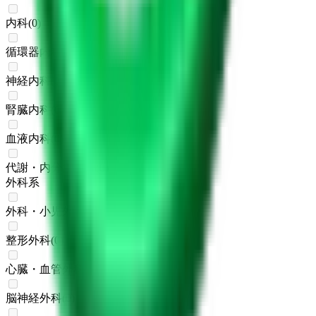
内科
(
0
)
循環器内科
(
0
)
神経内科
(
0
)
腎臓内科
(
0
)
血液内科
(
0
)
代謝・内分泌内科
(
0
)
外科系
外科・小児外科
(
0
)
整形外科
(
0
)
心臓・血管外科
(
0
)
脳神経外科
(
0
)