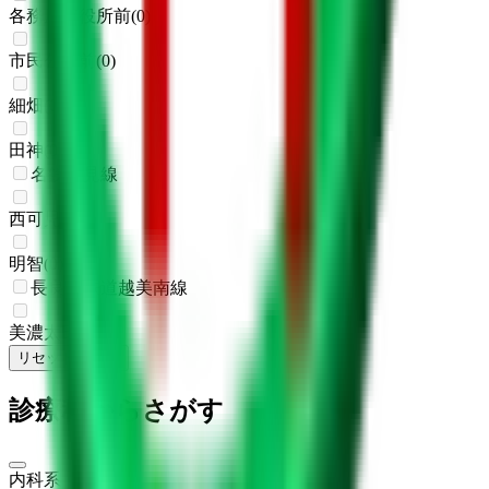
各務原市役所前
(
0
)
市民公園前
(
0
)
細畑
(
0
)
田神
(
0
)
名鉄広見線
西可児
(
0
)
明智
(
0
)
長良川鉄道越美南線
美濃太田
(
0
)
リセット
検索
診療科からさがす
内科系