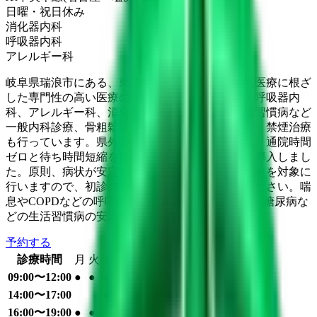
日曜・祝日
休み
消化器内科
呼吸器内科
アレルギー科
岐阜県瑞浪市にある、東濃中央クリニックは地域医療に根ざ
した専門性の高い医療の提供を目指しています。呼吸器内
科、アレルギー科、消化器内科を専門とし、生活習慣病など
一般内科診療、骨粗鬆症、動脈硬化治療とともに、禁煙治療
も行っています。県外からの患者様も多く、今回、通院時間
ゼロと待ち時間短縮を目指し、オンライン診療を導入しまし
た。原則、病状が安定しておられる、再診の方のみを対象に
行いますので、初診の方は電話にて問い合わせください。喘
息やCOPDなどの呼吸器疾患、高血圧・高脂血症・糖尿病な
どの生活習慣病の安定期のフォローを行います。
予約する
診療時間
月
火
水
木
金
土
日
祝
09:00〜12:00
●
●
●
●
●
●
14:00〜17:00
●
16:00〜19:00
●
●
●
●