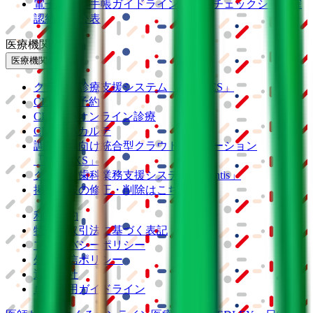
電子版お薬手帳ガイドラインに係るチェックシート確
認結果の公表
医療機関の方
医療機関の方
クラウド診療
支援システム
「CLINICS」
CLINICS予約
CLINICSオンライン診療
CLINICSカルテ
調剤薬局向け統合型クラウドソリューション
「MEDIXS」
クラウド歯科業務
支援システム
「Dentis」
掲載情報の修正・削除はこちら
利用規約
特定商取引法に基づく表記
プライバシーポリシー
外部送信ポリシー
運営会社
ロゴ利用ガイドライン