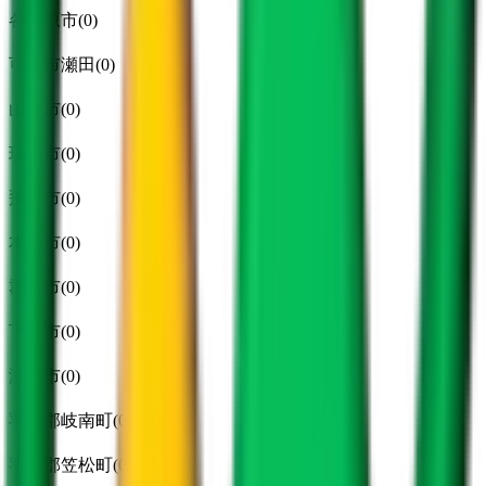
各務原市
(
0
)
可児市瀬田
(
0
)
山県市
(
0
)
瑞穂市
(
0
)
飛騨市
(
0
)
本巣市
(
0
)
郡上市
(
0
)
下呂市
(
0
)
海津市
(
0
)
羽島郡岐南町
(
0
)
羽島郡笠松町
(
0
)