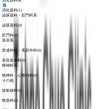
消化器科系
消化器科
(
1
)
泌尿器科・肛門科系
泌尿器科
(
0
)
肛門科
(
0
)
美容系
形成外科・美容外科
(
0
)
美容皮膚科
(
0
)
精神科系
精神科・心療内科
(
0
)
その他
放射線科
(
0
)
救急科
(
0
)