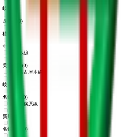
岐阜
(
0
)
西岐阜
(
0
)
穂積
(
0
)
垂井
(
0
)
JR太多線
美濃太田
(
0
)
名鉄名古屋本線
岐南
(
0
)
名鉄岐阜
(
0
)
名鉄各務原線
新那加
(
0
)
名鉄岐阜
(
0
)