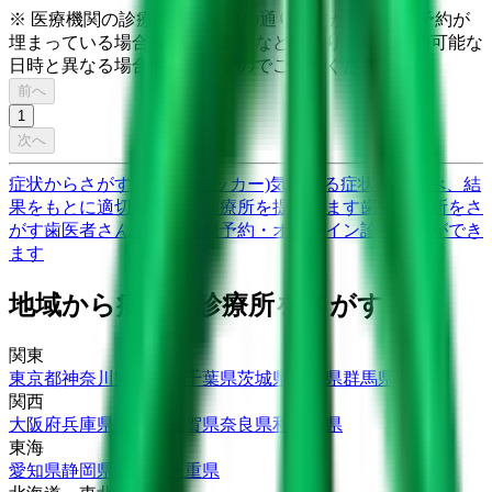
※ 医療機関の診療時間は上記の通りですが、すでに予約が
埋まっている場合や病院の都合などにより実際に予約可能な
日時と異なる場合がありますのでご了承ください
前へ
1
次へ
症状からさがす (症状チェッカー)
気になる症状から調べ、結
果をもとに適切な病院・診療所を提案します
歯科診療所をさ
がす
歯医者さんの対面診療予約・オンライン診療予約ができ
ます
地域から病院・診療所をさがす
関東
東京都
神奈川県
埼玉県
千葉県
茨城県
栃木県
群馬県
関西
大阪府
兵庫県
京都府
滋賀県
奈良県
和歌山県
東海
愛知県
静岡県
岐阜県
三重県