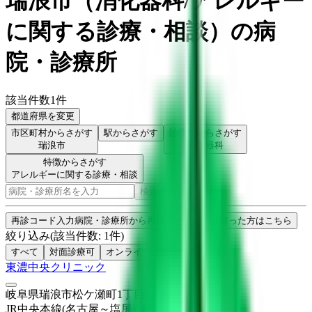
瑞浪市
（
消化器科/アレルギー
に関する診療・相談
）
の病
院・診療所
該当件数
1
件
都道府県を変更
市区町村からさがす
駅からさがす
診療科からさがす
瑞浪市
消化器科
特徴からさがす
アレルギーに関する診療・相談
検索
再診コード入力
病院・診療所から再診コードを受け取った方はこちら
絞り込み
(該当件数:
1
件)
すべて
対面診療可
オンライン診療可
東濃中央クリニック
岐阜県瑞浪市松ケ瀬町1丁目14-1
JR中央本線(名古屋～塩尻)
瑞浪