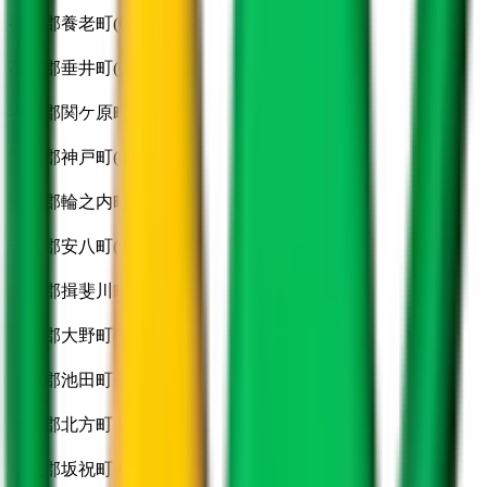
養老郡養老町
(
0
)
不破郡垂井町
(
0
)
不破郡関ケ原町
(
0
)
安八郡神戸町
(
0
)
安八郡輪之内町
(
0
)
安八郡安八町
(
0
)
揖斐郡揖斐川町
(
0
)
揖斐郡大野町
(
0
)
揖斐郡池田町
(
0
)
本巣郡北方町
(
0
)
加茂郡坂祝町
(
0
)