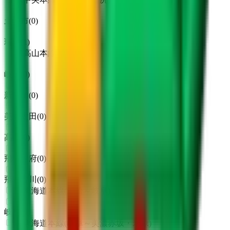
土岐市
(
0
)
瑞浪
(
1
)
JR高山本線
岐阜
(
0
)
新那加
(
0
)
美濃太田
(
0
)
高山
(
0
)
飛騨国府
(
0
)
飛騨古川
(
0
)
JR東海道本線(浜松～岐阜)
岐阜
(
0
)
JR東海道本線(岐阜～美濃赤坂・米原)