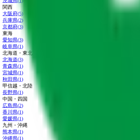
茨城県
(
1
)
関西
大阪府
(
5
)
兵庫県
(
2
)
京都府
(
3
)
東海
愛知県
(
3
)
岐阜県
(
1
)
北海道・東北
北海道
(
3
)
青森県
(
1
)
宮城県
(
1
)
秋田県
(
1
)
甲信越・北陸
長野県
(
1
)
中国・四国
広島県
(
2
)
香川県
(
1
)
愛媛県
(
1
)
九州・沖縄
熊本県
(
1
)
沖縄県
(
1
)