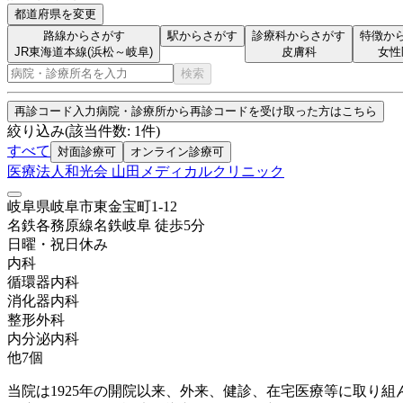
都道府県を変更
路線からさがす
駅からさがす
診療科からさがす
特徴か
JR東海道本線(浜松～岐阜)
皮膚科
女性
検索
再診コード入力
病院・診療所から再診コードを受け取った方はこちら
絞り込み
(該当件数:
1
件)
すべて
対面診療可
オンライン診療可
医療法人和光会 山田メディカルクリニック
岐阜県岐阜市東金宝町1-12
名鉄各務原線
名鉄岐阜
徒歩
5
分
日曜・祝日
休み
内科
循環器内科
消化器内科
整形外科
内分泌内科
他
7
個
当院は1925年の開院以来、外来、健診、在宅医療等に取り