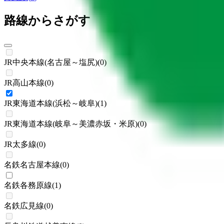
路線からさがす
JR中央本線(名古屋～塩尻)
(
0
)
JR高山本線
(
0
)
JR東海道本線(浜松～岐阜)
(
1
)
JR東海道本線(岐阜～美濃赤坂・米原)
(
0
)
JR太多線
(
0
)
名鉄名古屋本線
(
0
)
名鉄各務原線
(
1
)
名鉄広見線
(
0
)