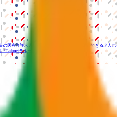
級の
医療介護求人サイト
「ジョブメドレー」
納得できる
老人ホ
リ
「Lalune(ラルーン)」