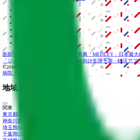
利用規約
特定商取引法に基づく表記
プライバシーポリシー
外部送信ポリシー
運営会社
ロゴ利用ガイドライン
医師たちがつくる
オンライン医療事典
「MEDLEY」
日本最大
「ジョブメドレー
アカデミー」
女性向け
生理予測・妊活アプ
©2016 MEDLEY, INC.
病院・診療所
薬局
地域からさがす
関東
東京都
(
25
)
神奈川県
(
6
)
埼玉県
(
6
)
千葉県
(
2
)