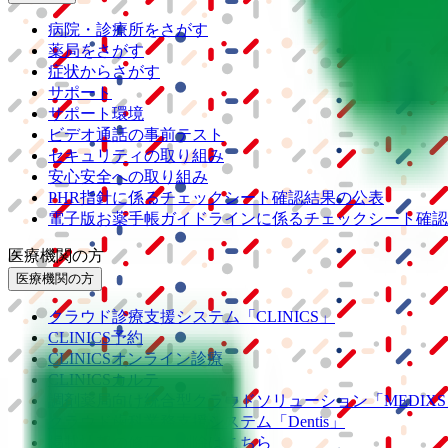
病院・診療所をさがす
薬局をさがす
症状からさがす
サポート
サポート環境
ビデオ通話の事前テスト
セキュリティの取り組み
安心安全への取り組み
PHR指針に係るチェックシート確認結果の公表
電子版お薬手帳ガイドラインに係るチェックシート確認
医療機関の方
医療機関の方
クラウド診療
支援システム
「CLINICS」
CLINICS予約
CLINICSオンライン診療
CLINICSカルテ
調剤薬局向け統合型クラウドソリューション
「MEDIX
クラウド歯科業務
支援システム
「Dentis」
掲載情報の修正・削除はこちら