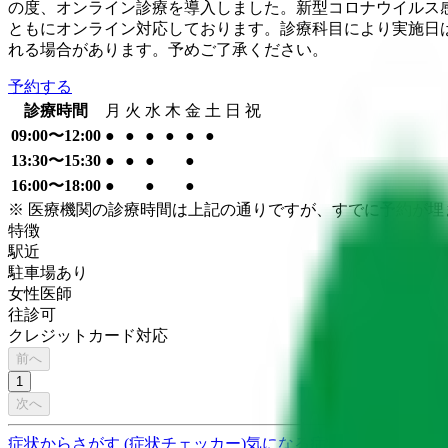
の度、オンライン診療を導入しました。新型コロナウイルス
ともにオンライン対応しております。診療科目により実施日
れる場合があります。予めご了承ください。
予約する
診療時間
月
火
水
木
金
土
日
祝
09:00〜12:00
●
●
●
●
●
●
13:30〜15:30
●
●
●
●
16:00〜18:00
●
●
●
※ 医療機関の診療時間は上記の通りですが、すでに予約が
特徴
駅近
駐車場あり
女性医師
往診可
クレジットカード対応
前へ
1
次へ
症状からさがす (症状チェッカー)
気になる症状から調べ、結