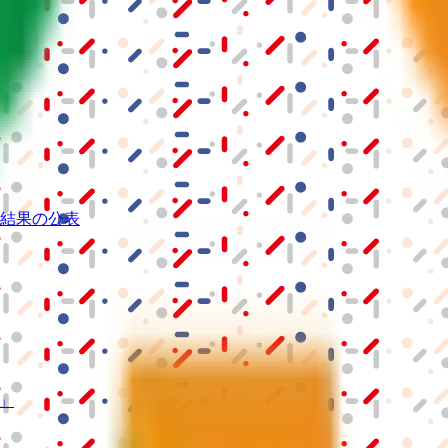
結果の公表
S」