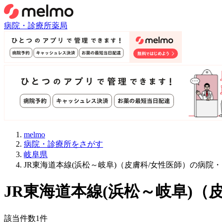
病院・診療所
薬局
melmo
病院・診療所をさがす
岐阜県
JR東海道本線(浜松～岐阜)（皮膚科/女性医師）の病院
JR東海道本線(浜松～岐阜)
（
該当件数
1
件