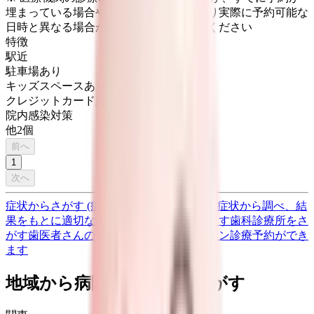
埋まっている場合や病院の都合などにより実際に予約可能な
日時と異なる場合がありますのでご了承ください
特徴
駅近
駐車場あり
キッズスペースあり
クレジットカード対応
院内感染対策
他
2
個
前へ
1
次へ
症状からさがす (症状チェッカー)
気になる症状から調べ、結
果をもとに適切な病院・診療所を提案します
歯科診療所をさ
がす
歯医者さんの対面診療予約・オンライン診療予約ができ
ます
地域から病院・診療所をさがす