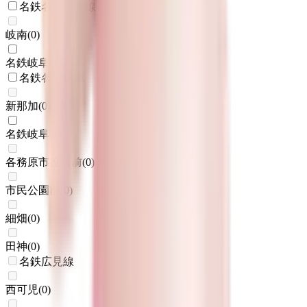
名鉄名古屋本線
岐南
(
0
)
名鉄岐阜
(
1
)
名鉄各務原線
新那加
(
0
)
名鉄岐阜
(
1
)
各務原市役所前
(
0
)
市民公園前
(
0
)
細畑
(
0
)
田神
(
0
)
名鉄広見線
西可児
(
0
)