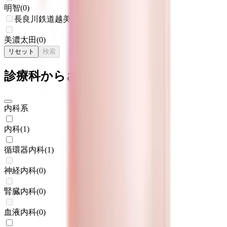
明智
(
0
)
長良川鉄道越美南線
美濃太田
(
0
)
リセット
検索
診療科からさがす
内科系
内科
(
1
)
循環器内科
(
1
)
神経内科
(
0
)
腎臓内科
(
0
)
血液内科
(
0
)