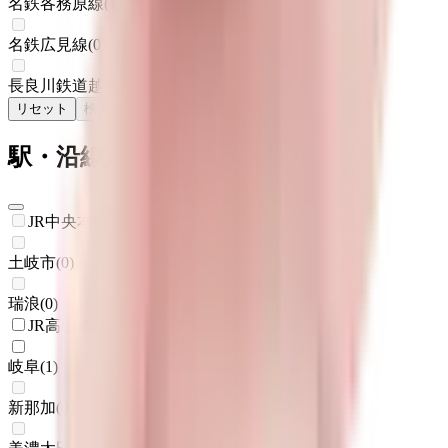
名鉄各務原線
(
1
)
名鉄広見線
(
0
)
長良川鉄道越美南線
(
0
)
リセット
検索
駅・沿線からさがす
JR中央本線(名古屋～塩尻)
土岐市
(
0
)
瑞浪
(
0
)
JR高山本線
岐阜
(
1
)
新那加
(
0
)