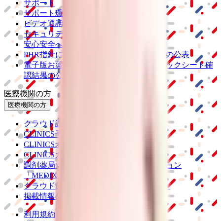
サポート
サポート環境
ビデオ通話の事前テスト
セキュリティの取り組み
安心安全への取り組み
PHR指針に係るチェックシート確認結果の公表
電子版お薬手帳ガイドラインに係るチェックシート確
認結果の公表
医療機関の方
医療機関の方
クラウド診療
支援システム
「CLINICS」
CLINICS予約
CLINICSオンライン診療
CLINICSカルテ
調剤薬局向け統合型クラウドソリューション
「MEDIXS」
クラウド歯科業務
支援システム
「Dentis」
掲載情報の修正・削除はこちら
利用規約