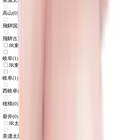
美濃太田
(
0
)
高山
(
0
)
飛騨国府
(
0
)
飛騨古川
(
0
)
JR東海道本線(浜松～岐阜)
岐阜
(
1
)
JR東海道本線(岐阜～美濃赤坂・米原)
岐阜
(
1
)
西岐阜
(
0
)
穂積
(
0
)
垂井
(
0
)
JR太多線
美濃太田
(
0
)