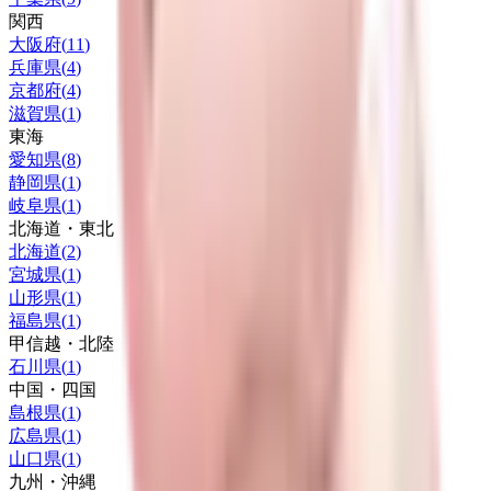
関西
大阪府
(
11
)
兵庫県
(
4
)
京都府
(
4
)
滋賀県
(
1
)
東海
愛知県
(
8
)
静岡県
(
1
)
岐阜県
(
1
)
北海道・東北
北海道
(
2
)
宮城県
(
1
)
山形県
(
1
)
福島県
(
1
)
甲信越・北陸
石川県
(
1
)
中国・四国
島根県
(
1
)
広島県
(
1
)
山口県
(
1
)
九州・沖縄