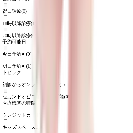
祝日診療
(
0
)
18時以降診療
(
1
)
20時以降診療
(
0
)
予約可能日
今日予約可
(
0
)
明日予約可
(
1
)
トピック
初診からオンライン診療可
(
1
)
セカンドオピニオン対応可能
(
0
)
医療機関の特徴
クレジットカード対応
(
1
)
キッズスペースあり
(
1
)