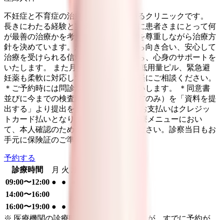
不妊症と不育症の治療に力を入れているクリニックです。
長きにわたる経験と実績に基づいて常に患者さまにとって何
が最善の治療かを考え、ご本人の希望を尊重しながら治療方
針を決めています。患者さまと正面から向き合い、安心して
治療を受けられる信頼関係を築きながら、心身のサポートを
いたします。 また月経困難症治療での低用量ピル、緊急避
妊薬も柔軟に対応しております。お気軽にご相談ください。
＊ご予約時には問診票のご入力をお願いします。 ＊同意書
並びに今までの検査結果（※お持ちの方のみ）を「資料を提
出する」より提出をお願いします。 ＊お支払いはクレジッ
トカード払いとなります。 ＊全ての診療メニューにおい
て、本人確認のため保険証をご登録ください。診察当日もお
手元に保険証のご準備をお願いします。
予約する
診療時間
月
火
水
木
金
土
日
祝
09:00〜12:00
●
●
●
●
●
●
14:00〜16:00
●
16:00〜19:00
●
●
●
●
※ 医療機関の診療時間は上記の通りですが、すでに予約が