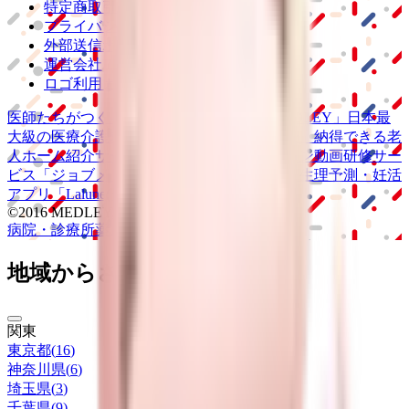
特定商取引法に基づく表記
プライバシーポリシー
外部送信ポリシー
運営会社
ロゴ利用ガイドライン
医師たちがつくる
オンライン医療事典
「MEDLEY」
日本最
大級の
医療介護求人サイト
「ジョブメドレー」
納得できる
老
人ホーム紹介サービス
「みんかい」
オンライン
動画研修サー
ビス
「ジョブメドレー
アカデミー」
女性向け
生理予測・妊活
アプリ
「Lalune(ラルーン)」
©2016 MEDLEY, INC.
病院・診療所
薬局
地域からさがす
関東
東京都
(
16
)
神奈川県
(
6
)
埼玉県
(
3
)
千葉県
(
9
)