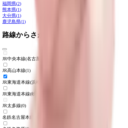
福岡県
(
2
)
熊本県
(
1
)
大分県
(
1
)
鹿児島県
(
1
)
路線からさがす
JR中央本線(名古屋～塩尻)
(
0
)
JR高山本線
(
1
)
JR東海道本線(浜松～岐阜)
(
1
)
JR東海道本線(岐阜～美濃赤坂・米原)
(
1
)
JR太多線
(
0
)
名鉄名古屋本線
(
1
)