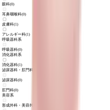
眼科
(
0
)
耳鼻咽喉科
(
0
)
皮膚科
(
1
)
アレルギー科
(
1
)
呼吸器科系
呼吸器科
(
0
)
消化器科系
消化器科
(
1
)
泌尿器科・肛門科系
泌尿器科
(
0
)
肛門科
(
0
)
美容系
形成外科・美容外科
(
0
)