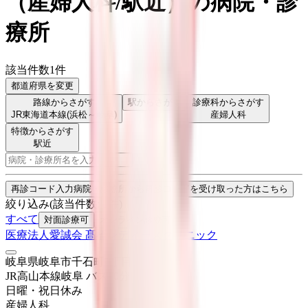
（
産婦人科/駅近
）
の病院・診
療所
該当件数
1
件
都道府県を変更
路線からさがす
駅からさがす
診療科からさがす
JR東海道本線(浜松～岐阜)
産婦人科
特徴からさがす
駅近
検索
再診コード入力
病院・診療所から再診コードを受け取った方はこちら
絞り込み
(該当件数:
1
件)
すべて
対面診療可
オンライン診療可
医療法人愛誠会 髙橋レディースクリニック
岐阜県岐阜市千石町2丁目21-5
JR高山本線
岐阜
バス
10
分
日曜・祝日
休み
産婦人科