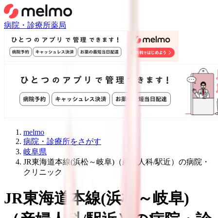
病院・診療所
薬局
melmo
病院・診療所をさがす
岐阜県
JR東海道本線(浜松～岐阜)（産婦人科/駅近）の病院・
クリニック
JR東海道本線(浜松～岐阜)