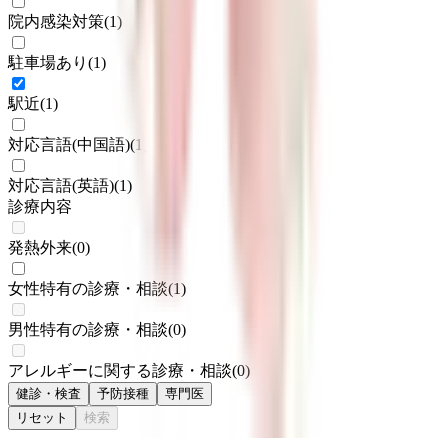
院内感染対策
(
1
)
駐車場あり
(
1
)
駅近
(
1
)
対応言語(中国語)
(
1
)
対応言語(英語)
(
1
)
診療内容
発熱外来
(
0
)
女性特有の診療・相談
(
1
)
男性特有の診療・相談
(
0
)
アレルギーに関する診療・相談
(
0
)
健診・検査
予防接種
専門医
リセット
検索