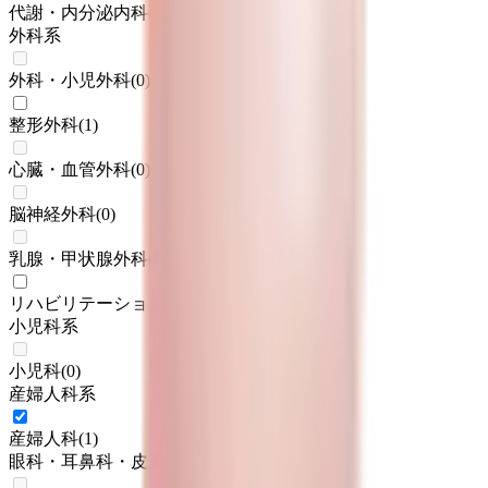
代謝・内分泌内科
(
1
)
外科系
外科・小児外科
(
0
)
整形外科
(
1
)
心臓・血管外科
(
0
)
脳神経外科
(
0
)
乳腺・甲状腺外科
(
0
)
リハビリテーション科
(
1
)
小児科系
小児科
(
0
)
産婦人科系
産婦人科
(
1
)
眼科・耳鼻科・皮膚科・アレルギー科系