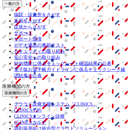
一般の方
病院・診療所をさがす
薬局をさがす
症状からさがす
サポート
サポート環境
ビデオ通話の事前テスト
セキュリティの取り組み
安心安全への取り組み
PHR指針に係るチェックシート確認結果の公表
電子版お薬手帳ガイドラインに係るチェックシート確
認結果の公表
医療機関の方
医療機関の方
クラウド診療
支援システム
「CLINICS」
CLINICS予約
CLINICSオンライン診療
CLINICSカルテ
調剤薬局向け統合型クラウドソリューション