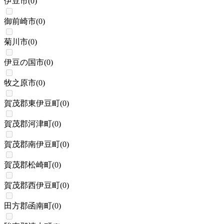
伊豆市
(
0
)
御前崎市
(
0
)
菊川市
(
0
)
伊豆の国市
(
0
)
牧之原市
(
0
)
賀茂郡東伊豆町
(
0
)
賀茂郡河津町
(
0
)
賀茂郡南伊豆町
(
0
)
賀茂郡松崎町
(
0
)
賀茂郡西伊豆町
(
0
)
田方郡函南町
(
0
)