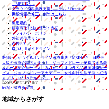
「MEDIXS」
クラウド歯科業務
支援システム
「Dentis」
掲載情報の修正・削除はこちら
利用規約
特定商取引法に基づく表記
プライバシーポリシー
外部送信ポリシー
運営会社
ロゴ利用ガイドライン
医師たちがつくる
オンライン医療事典
「MEDLEY」
日本最
大級の
医療介護求人サイト
「ジョブメドレー」
納得できる
老
人ホーム紹介サービス
「みんかい」
オンライン
動画研修サー
ビス
「ジョブメドレー
アカデミー」
女性向け
生理予測・妊活
アプリ
「Lalune(ラルーン)」
©2016 MEDLEY, INC.
病院・診療所
薬局
地域からさがす