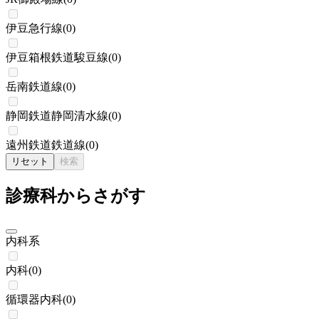
伊豆急行線
(
0
)
伊豆箱根鉄道駿豆線
(
0
)
岳南鉄道線
(
0
)
静岡鉄道静岡清水線
(
0
)
遠州鉄道鉄道線
(
0
)
リセット
検索
診療科からさがす
内科系
内科
(
0
)
循環器内科
(
0
)