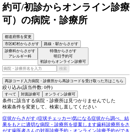
約可/初診からオンライン診療
可
）
の病院・診療所
都道府県を変更
市区町村
からさがす
路線・駅
からさがす
診療科からさがす
特徴からさがす
アレルギー科
明日予約可
初診からオンライン診療可
検索
再診コード入力
病院・診療所から再診コードを受け取った方はこちら
絞り込み
(該当件数:
0
件)
すべて
対面診療可
オンライン診療可
条件に該当する病院・診療所は見つかりませんでした
検索条件を変更して、検索し直してください
症状からさがす (症状チェッカー)
気になる症状から調べ、結
果をもとに適切な病院・診療所を提案します
歯科診療所をさ
がす
歯医者さんの対面診療予約・オンライン診療予約ができ