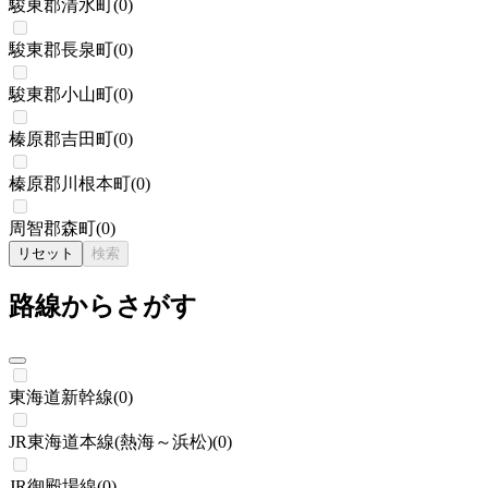
駿東郡清水町
(
0
)
駿東郡長泉町
(
0
)
駿東郡小山町
(
0
)
榛原郡吉田町
(
0
)
榛原郡川根本町
(
0
)
周智郡森町
(
0
)
リセット
検索
路線からさがす
東海道新幹線
(
0
)
JR東海道本線(熱海～浜松)
(
0
)
JR御殿場線
(
0
)