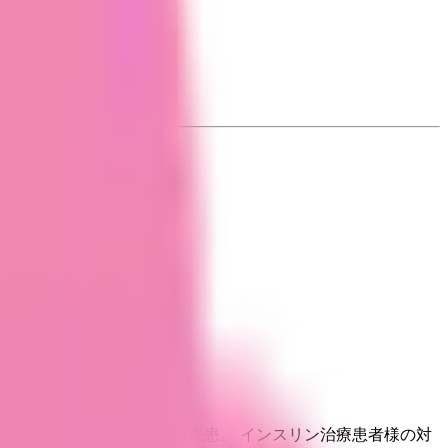
慣病や、甲状腺など内分泌疾患。 インスリン治療患者様の対