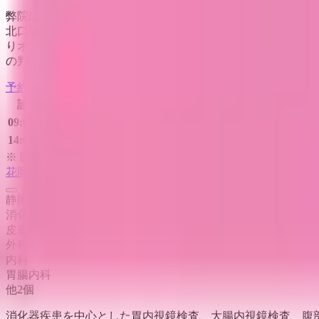
弊院はヒューマニティとサイエンスに基づいた良好な医療を
北口徒歩1分と便利な立地です。病気の状態や治療法を患者様
りオンライン診療を始めました。導入期には当院にかかりつ
の判断などを行います。
予約する
診療時間
月
火
水
木
金
土
日
祝
09:00〜12:00
●
●
●
●
●
●
14:00〜17:30
●
●
●
●
●
※ 医療機関の診療時間は上記の通りですが、すでに予約が
花岡医院
静岡県藤枝市岡部町内谷1740-4
消化器内科
皮膚科
外科
内科
胃腸内科
他
2
個
消化器疾患を中心とした胃内視鏡検査、大腸内視鏡検査、腹