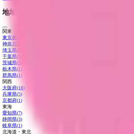
地域からさがす
関東
東京都
(
17
)
神奈川県
(
4
)
埼玉県
(
8
)
千葉県
(
5
)
茨城県
(
5
)
栃木県
(
1
)
群馬県
(
1
)
関西
大阪府
(
18
)
兵庫県
(
5
)
京都府
(
1
)
東海
愛知県
(
7
)
静岡県
(
3
)
岐阜県
(
1
)
北海道・東北