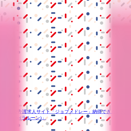
S」
級の
医療介護求人サイト
「ジョブメドレー」
納得できる
老人ホ
リ
「Lalune(ラルーン)」