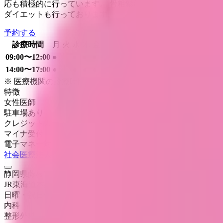
応も積極的に行っています。 骨粗鬆症、メタボリックシンド
ダイエットも行っております。
予約する
診療時間
月
火
水
木
金
土
日
祝
09:00〜12:00
●
●
●
●
●
14:00〜17:00
●
●
●
●
※ 医療機関の診療時間は上記の通りですが、すでに予約が
特徴
女性医師
駐車場あり
クレジットカード対応
マイナ受付
電子マネー対応
社会医療法人駿甲会 藤枝駅前クリニック
静岡県藤枝市駅前1丁目8番3号藤枝ミキネ2階
JR東海道本線(熱海～浜松)
藤枝
日曜・祝日
休み
内科
整形外科