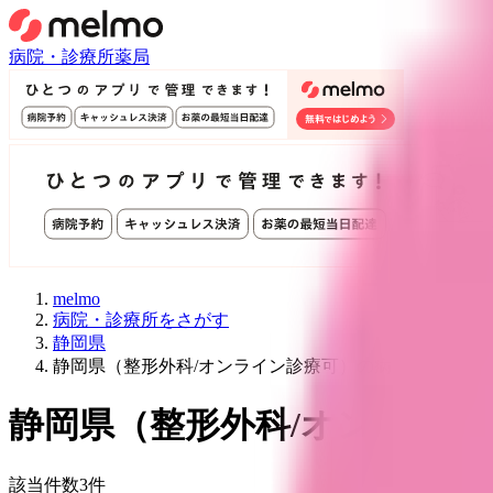
病院・診療所
薬局
melmo
病院・診療所をさがす
静岡県
静岡県（整形外科/オンライン診療可）の病院・クリニ
静岡県
（
整形外科/オンライン
該当件数
3
件