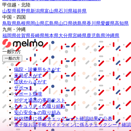
甲信越・北陸
山梨県
長野県
新潟県
富山県
石川県
福井県
中国・四国
鳥取県
島根県
岡山県
広島県
山口県
徳島県
香川県
愛媛県
高知県
九州・沖縄
福岡県
佐賀県
長崎県
熊本県
大分県
宮崎県
鹿児島県
沖縄県
一般の方
一般の方
病院・診療所をさがす
薬局をさがす
症状からさがす
サポート
サポート環境
ビデオ通話の事前テスト
セキュリティの取り組み
安心安全への取り組み
PHR指針に係るチェックシート確認結果の公表
電子版お薬手帳ガイドラインに係るチェックシート確認