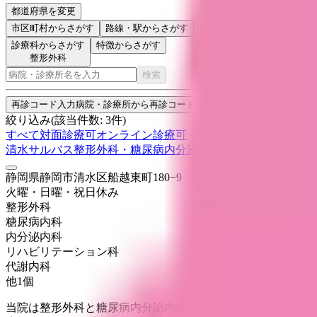
都道府県を変更
市区町村
からさがす
路線・駅
からさがす
診療科からさがす
特徴からさがす
整形外科
検索
再診コード入力
病院・診療所から再診コードを受け取った方はこちら
絞り込み
(該当件数:
3
件)
すべて
対面診療可
オンライン診療可
清水サルバス整形外科・糖尿病内分泌クリニック
静岡県静岡市清水区船越東町180−9
火曜・日曜・祝日
休み
整形外科
糖尿病内科
内分泌内科
リハビリテーション科
代謝内科
他
1
個
当院は整形外科と糖尿病内分泌内科のクリニックです。 外傷