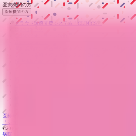
医療機関の方
医療機関の方
クラウド診療
支援システム
「CLINICS」
CLINICS予約
CLINICSオンライン診療
CLINICSカルテ
調剤薬局向け統合型クラウドソリューション
「MEDIX
クラウド歯科業務
支援システム
「Dentis」
掲載情報の修正・削除はこちら
利用規約
特定商取引法に基づく表記
プライバシーポリシー
外部送信ポリシー
運営会社
ロゴ利用ガイドライン
医師たちがつくる
オンライン医療事典
「MEDLEY」
日本最大
「ジョブメドレー
アカデミー」
女性向け
生理予測・妊活アプ
©2016 MEDLEY, INC.
病院・診療所
薬局