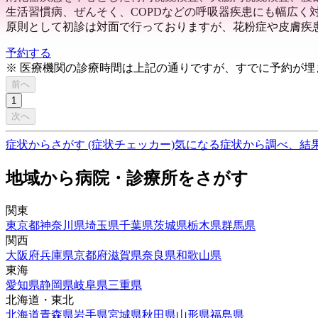
生活習慣病、ぜんそく、COPDなどの呼吸器疾患にも幅広く
原則として初診は対面で行っておりますが、花粉症や皮膚疾
予約する
※ 医療機関の診療時間は上記の通りですが、すでに予約が
前へ
1
次へ
症状からさがす (症状チェッカー)
気になる症状から調べ、結
地域から病院・診療所をさがす
関東
東京都
神奈川県
埼玉県
千葉県
茨城県
栃木県
群馬県
関西
大阪府
兵庫県
京都府
滋賀県
奈良県
和歌山県
東海
愛知県
静岡県
岐阜県
三重県
北海道・東北
北海道
青森県
岩手県
宮城県
秋田県
山形県
福島県