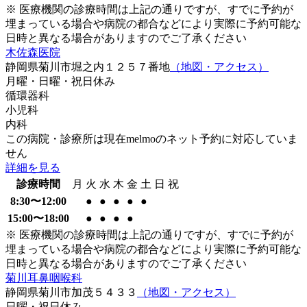
※ 医療機関の診療時間は上記の通りですが、すでに予約が
埋まっている場合や病院の都合などにより実際に予約可能な
日時と異なる場合がありますのでご了承ください
木佐森医院
静岡県菊川市堀之内１２５７番地
（地図・アクセス）
月曜・日曜・祝日
休み
循環器科
小児科
内科
この病院・診療所は現在melmoのネット予約に対応していま
せん
詳細を見る
診療時間
月
火
水
木
金
土
日
祝
8:30〜12:00
●
●
●
●
●
15:00〜18:00
●
●
●
●
※ 医療機関の診療時間は上記の通りですが、すでに予約が
埋まっている場合や病院の都合などにより実際に予約可能な
日時と異なる場合がありますのでご了承ください
菊川耳鼻咽喉科
静岡県菊川市加茂５４３３
（地図・アクセス）
日曜・祝日
休み