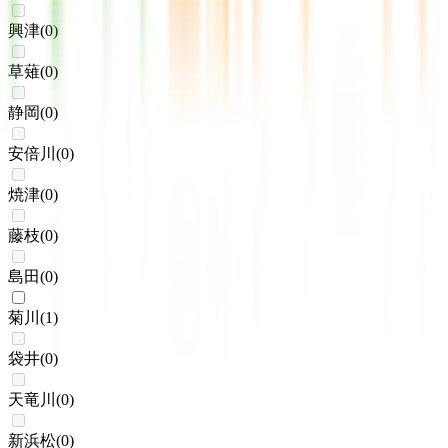
興津
(
0
)
草薙
(
0
)
静岡
(
0
)
安倍川
(
0
)
焼津
(
0
)
藤枝
(
0
)
島田
(
0
)
菊川
(
1
)
袋井
(
0
)
天竜川
(
0
)
新浜松
(
0
)