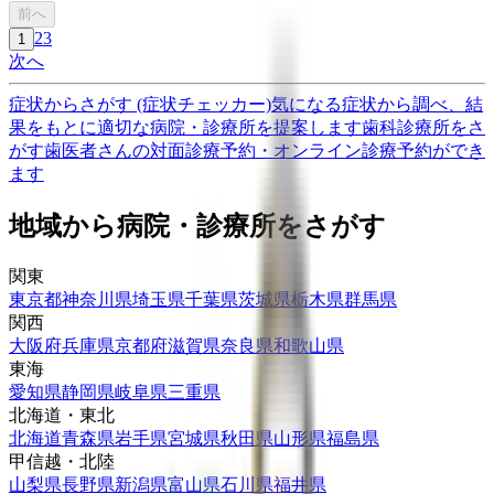
前へ
2
3
1
次へ
症状からさがす (症状チェッカー)
気になる症状から調べ、結
果をもとに適切な病院・診療所を提案します
歯科診療所をさ
がす
歯医者さんの対面診療予約・オンライン診療予約ができ
ます
地域から病院・診療所をさがす
関東
東京都
神奈川県
埼玉県
千葉県
茨城県
栃木県
群馬県
関西
大阪府
兵庫県
京都府
滋賀県
奈良県
和歌山県
東海
愛知県
静岡県
岐阜県
三重県
北海道・東北
北海道
青森県
岩手県
宮城県
秋田県
山形県
福島県
甲信越・北陸
山梨県
長野県
新潟県
富山県
石川県
福井県