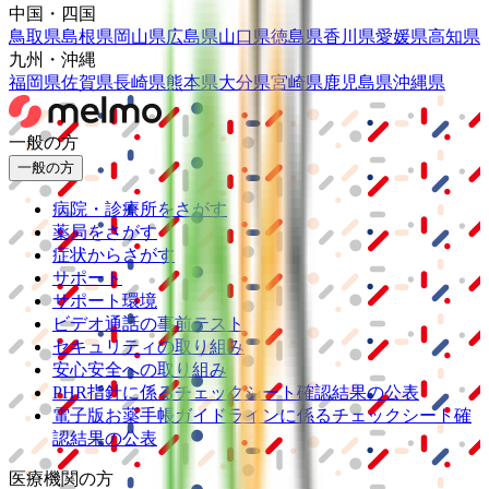
中国・四国
鳥取県
島根県
岡山県
広島県
山口県
徳島県
香川県
愛媛県
高知県
九州・沖縄
福岡県
佐賀県
長崎県
熊本県
大分県
宮崎県
鹿児島県
沖縄県
一般の方
一般の方
病院・診療所をさがす
薬局をさがす
症状からさがす
サポート
サポート環境
ビデオ通話の事前テスト
セキュリティの取り組み
安心安全への取り組み
PHR指針に係るチェックシート確認結果の公表
電子版お薬手帳ガイドラインに係るチェックシート確
認結果の公表
医療機関の方