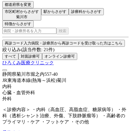
都道府県を変更
市区町村からさがす
駅からさがす
診療科からさがす
菊川市
特徴からさがす
検索
再診コード入力
病院・診療所から再診コードを受け取った方はこちら
絞り込み
(該当件数:
21
件)
すべて
対面診療可
オンライン診療可
ひろくみ医療クリニック
静岡県菊川市堀之内557-40
JR東海道本線(熱海～浜松)
菊川
内科
心臓・血管外科
外科
＜診療内容＞ ・内科（高血圧、高脂血症、糖尿病等） ・外
科（透析シャント治療、外傷、下肢静脈瘤等） ・高齢者の
プライマリ・ケア ・フットケア ・その他