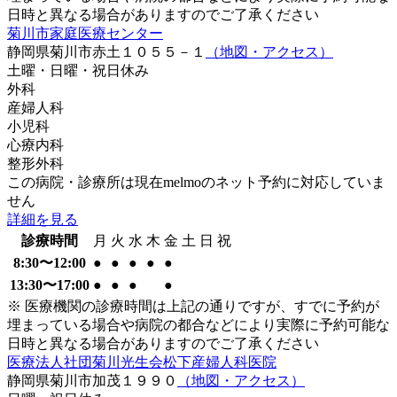
日時と異なる場合がありますのでご了承ください
菊川市家庭医療センター
静岡県菊川市赤土１０５５－１
（地図・アクセス）
土曜・日曜・祝日
休み
外科
産婦人科
小児科
心療内科
整形外科
この病院・診療所は現在melmoのネット予約に対応していま
せん
詳細を見る
診療時間
月
火
水
木
金
土
日
祝
8:30〜12:00
●
●
●
●
●
13:30〜17:00
●
●
●
●
※ 医療機関の診療時間は上記の通りですが、すでに予約が
埋まっている場合や病院の都合などにより実際に予約可能な
日時と異なる場合がありますのでご了承ください
医療法人社団菊川光生会松下産婦人科医院
静岡県菊川市加茂１９９０
（地図・アクセス）