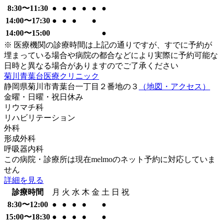
8:30〜11:30
●
●
●
●
●
●
14:00〜17:30
●
●
●
●
14:00〜15:00
●
※ 医療機関の診療時間は上記の通りですが、すでに予約が
埋まっている場合や病院の都合などにより実際に予約可能な
日時と異なる場合がありますのでご了承ください
菊川青葉台医療クリニック
静岡県菊川市青葉台一丁目２番地の３
（地図・アクセス）
金曜・日曜・祝日
休み
リウマチ科
リハビリテーション
外科
形成外科
呼吸器内科
この病院・診療所は現在melmoのネット予約に対応していま
せん
詳細を見る
診療時間
月
火
水
木
金
土
日
祝
8:30〜12:00
●
●
●
●
●
15:00〜18:30
●
●
●
●
●