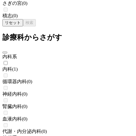
さぎの宮
(
0
)
積志
(
0
)
リセット
検索
診療科からさがす
内科系
内科
(
1
)
循環器内科
(
0
)
神経内科
(
0
)
腎臓内科
(
0
)
血液内科
(
0
)
代謝・内分泌内科
(
0
)