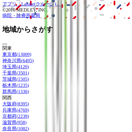
アプリ
「Lalune(ラルーン)」
©2016 MEDLEY, INC.
病院・診療所
薬局
地域からさがす
関東
東京都
(
13009
)
神奈川県
(
6495
)
埼玉県
(
4120
)
千葉県
(
3501
)
茨城県
(
1505
)
栃木県
(
1235
)
群馬県
(
1336
)
関西
大阪府
(
8395
)
兵庫県
(
4769
)
京都府
(
2239
)
滋賀県
(
958
)
奈良県
(
1082
)