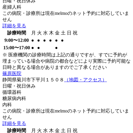
日曜・祝日
休み
産婦人科
この病院・診療所は現在melmoのネット予約に対応していま
せん
詳細を見る
診療時間
月
火
水
木
金
土
日
祝
9:00〜12:00
●
●
●
●
●
●
15:00〜17:00
●
●
●
※ 医療機関の診療時間は上記の通りですが、すでに予約が
埋まっている場合や病院の都合などにより実際に予約可能な
日時と異なる場合がありますのでご了承ください
篠原医院
静岡県菊川市下平川１５０８
（地図・アクセス）
日曜・祝日
休み
循環器科
糖尿病内科
内科
この病院・診療所は現在melmoのネット予約に対応していま
せん
詳細を見る
診療時間
月
火
水
木
金
土
日
祝