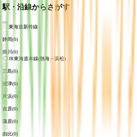
駅・沿線からさがす
東海道新幹線
静岡
(
0
)
掛川
(
0
)
JR東海道本線(熱海～浜松)
三島
(
0
)
沼津
(
0
)
片浜
(
0
)
吉原
(
0
)
蒲原
(
0
)
由比
(
0
)