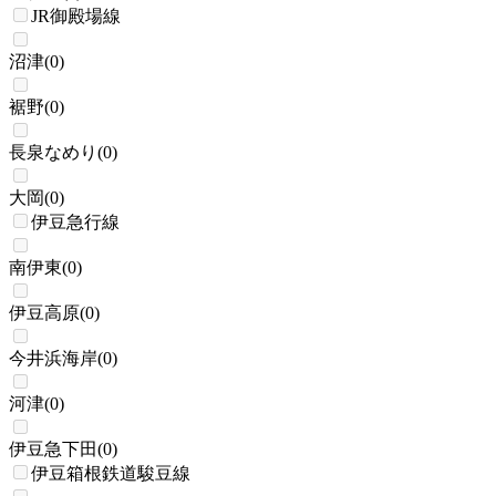
JR御殿場線
沼津
(
0
)
裾野
(
0
)
長泉なめり
(
0
)
大岡
(
0
)
伊豆急行線
南伊東
(
0
)
伊豆高原
(
0
)
今井浜海岸
(
0
)
河津
(
0
)
伊豆急下田
(
0
)
伊豆箱根鉄道駿豆線