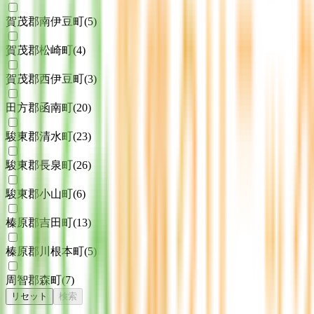
賀茂郡南伊豆町
(
5
)
賀茂郡松崎町
(
4
)
賀茂郡西伊豆町
(
3
)
田方郡函南町
(
20
)
駿東郡清水町
(
23
)
駿東郡長泉町
(
26
)
駿東郡小山町
(
6
)
榛原郡吉田町
(
13
)
榛原郡川根本町
(
5
)
周智郡森町
(
7
)
リセット
検索