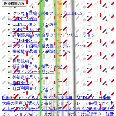
医療機関の方
クラウド診療
支援システム
「CLINICS」
CLINICS予約
CLINICSオンライン診療
CLINICSカルテ
調剤薬局向け統合型クラウドソリューション
「MEDIXS」
クラウド歯科業務
支援システム
「Dentis」
掲載情報の修正・削除はこちら
利用規約
特定商取引法に基づく表記
プライバシーポリシー
外部送信ポリシー
運営会社
ロゴ利用ガイドライン
医師たちがつくる
オンライン医療事典
「MEDLEY」
日本最
大級の
医療介護求人サイト
「ジョブメドレー」
納得できる
老
人ホーム紹介サービス
「みんかい」
オンライン
動画研修サー
ビス
「ジョブメドレー
アカデミー」
女性向け
生理予測・妊活