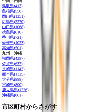
中国・四国
鳥取県
(
417
)
島根県
(
558
)
岡山県
(
1351
)
広島県
(
2270
)
山口県
(
1068
)
徳島県
(
610
)
香川県
(
721
)
愛媛県
(
1023
)
高知県
(
501
)
九州・沖縄
福岡県
(
4387
)
佐賀県
(
637
)
長崎県
(
1142
)
熊本県
(
1325
)
大分県
(
888
)
宮崎県
(
800
)
鹿児島県
(
1226
)
沖縄県
(
861
)
市区町村からさがす