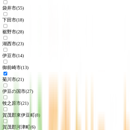
袋井市
(
55
)
下田市
(
18
)
裾野市
(
28
)
湖西市
(
23
)
伊豆市
(
14
)
御前崎市
(
13
)
菊川市
(
21
)
伊豆の国市
(
27
)
牧之原市
(
21
)
賀茂郡東伊豆町
(
8
)
賀茂郡河津町
(
6
)