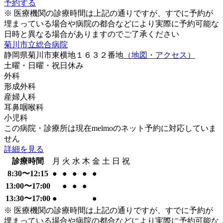
予約する
※ 医療機関の診療時間は上記の通りですが、すでに予約が
埋まっている場合や病院の都合などにより実際に予約可能な
日時と異なる場合がありますのでご了承ください
菊川市立総合病院
静岡県菊川市東横地１６３２番地
（地図・アクセス）
土曜・日曜・祝日
休み
外科
形成外科
産婦人科
耳鼻咽喉科
小児科
この病院・診療所は現在melmoのネット予約に対応していま
せん
詳細を見る
診療時間
月
火
水
木
金
土
日
祝
8:30〜12:15
●
●
●
●
●
13:00〜17:00
●
●
●
13:30〜17:00
●
●
※ 医療機関の診療時間は上記の通りですが、すでに予約が
埋まっている場合や病院の都合などにより実際に予約可能な