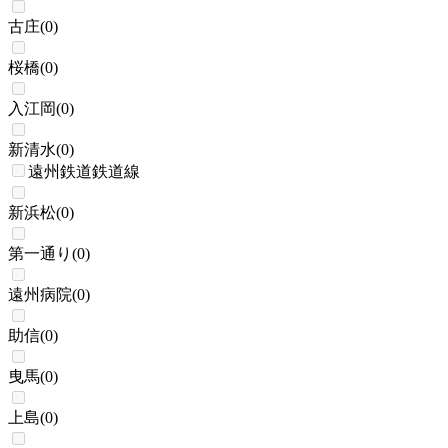
古庄
(
0
)
桜橋
(
0
)
入江岡
(
0
)
新清水
(
0
)
遠州鉄道鉄道線
新浜松
(
0
)
第一通り
(
0
)
遠州病院
(
0
)
助信
(
0
)
曳馬
(
0
)
上島
(
0
)