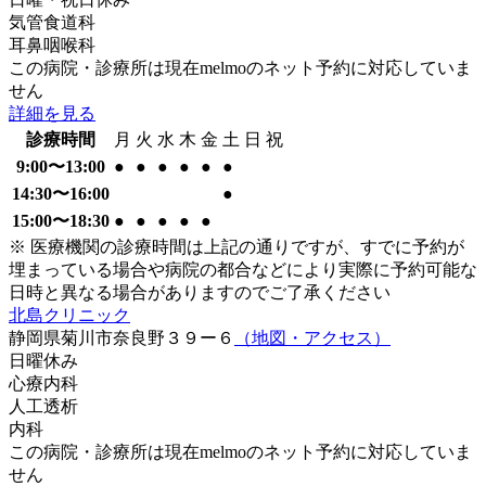
気管食道科
耳鼻咽喉科
この病院・診療所は現在melmoのネット予約に対応していま
せん
詳細を見る
診療時間
月
火
水
木
金
土
日
祝
9:00〜13:00
●
●
●
●
●
●
14:30〜16:00
●
15:00〜18:30
●
●
●
●
●
※ 医療機関の診療時間は上記の通りですが、すでに予約が
埋まっている場合や病院の都合などにより実際に予約可能な
日時と異なる場合がありますのでご了承ください
北島クリニック
静岡県菊川市奈良野３９ー６
（地図・アクセス）
日曜
休み
心療内科
人工透析
内科
この病院・診療所は現在melmoのネット予約に対応していま
せん