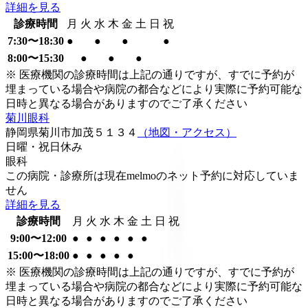
詳細を見る
診療時間
月
火
水
木
金
土
日
祝
7:30〜18:30
●
●
●
●
8:00〜15:30
●
●
●
※ 医療機関の診療時間は上記の通りですが、すでに予約が
埋まっている場合や病院の都合などにより実際に予約可能な
日時と異なる場合がありますのでご了承ください
菊川眼科
静岡県菊川市加茂５１３４
（地図・アクセス）
日曜・祝日
休み
眼科
この病院・診療所は現在melmoのネット予約に対応していま
せん
詳細を見る
診療時間
月
火
水
木
金
土
日
祝
9:00〜12:00
●
●
●
●
●
●
15:00〜18:00
●
●
●
●
●
※ 医療機関の診療時間は上記の通りですが、すでに予約が
埋まっている場合や病院の都合などにより実際に予約可能な
日時と異なる場合がありますのでご了承ください