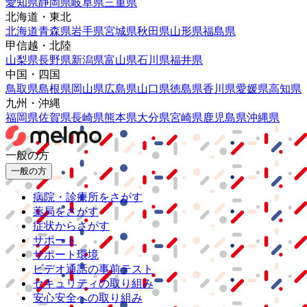
愛知県
静岡県
岐阜県
三重県
北海道・東北
北海道
青森県
岩手県
宮城県
秋田県
山形県
福島県
甲信越・北陸
山梨県
長野県
新潟県
富山県
石川県
福井県
中国・四国
鳥取県
島根県
岡山県
広島県
山口県
徳島県
香川県
愛媛県
高知県
九州・沖縄
福岡県
佐賀県
長崎県
熊本県
大分県
宮崎県
鹿児島県
沖縄県
一般の方
一般の方
病院・診療所をさがす
薬局をさがす
症状からさがす
サポート
サポート環境
ビデオ通話の事前テスト
セキュリティの取り組み
安心安全への取り組み