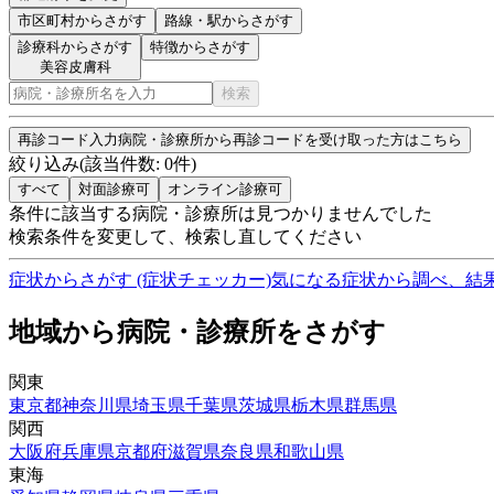
市区町村
からさがす
路線・駅
からさがす
診療科からさがす
特徴からさがす
美容皮膚科
検索
再診コード入力
病院・診療所から再診コードを受け取った方はこちら
絞り込み
(該当件数:
0
件)
すべて
対面診療可
オンライン診療可
条件に該当する病院・診療所は見つかりませんでした
検索条件を変更して、検索し直してください
症状からさがす (症状チェッカー)
気になる症状から調べ、結
地域から病院・診療所をさがす
関東
東京都
神奈川県
埼玉県
千葉県
茨城県
栃木県
群馬県
関西
大阪府
兵庫県
京都府
滋賀県
奈良県
和歌山県
東海