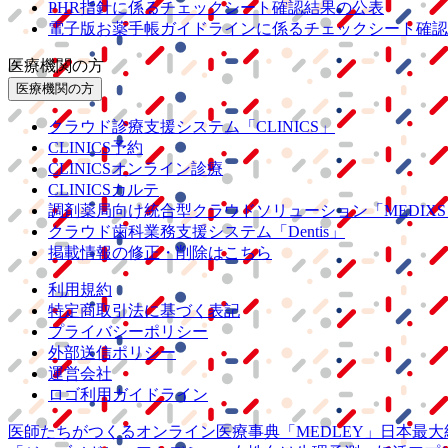
PHR指針に係るチェックシート確認結果の公表
電子版お薬手帳ガイドラインに係るチェックシート確認
医療機関の方
医療機関の方
クラウド診療
支援システム
「CLINICS」
CLINICS予約
CLINICSオンライン診療
CLINICSカルテ
調剤薬局向け統合型クラウドソリューション
「MEDIX
クラウド歯科業務
支援システム
「Dentis」
掲載情報の修正・削除はこちら
利用規約
特定商取引法に基づく表記
プライバシーポリシー
外部送信ポリシー
運営会社
ロゴ利用ガイドライン
医師たちがつくる
オンライン医療事典
「MEDLEY」
日本最大