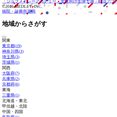
「ジョブメドレー
アカデミー」
女性向け
生理予測・妊活アプ
©2016 MEDLEY, INC.
病院・診療所
薬局
地域からさがす
関東
東京都
(
19
)
神奈川県
(
3
)
埼玉県
(
3
)
茨城県
(
1
)
関西
大阪府
(
7
)
兵庫県
(
2
)
京都府
(
6
)
東海
三重県
(
1
)
北海道・東北
甲信越・北陸
中国・四国