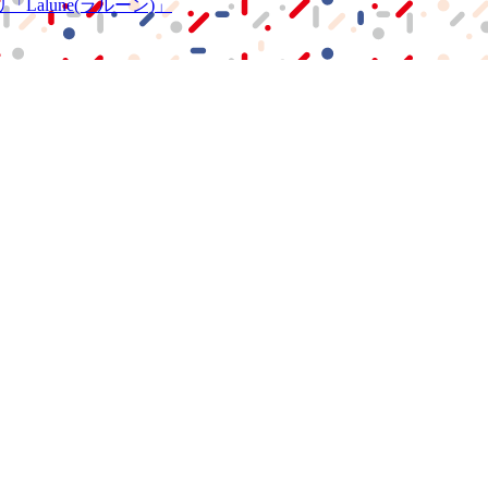
リ
「Lalune(ラルーン)」