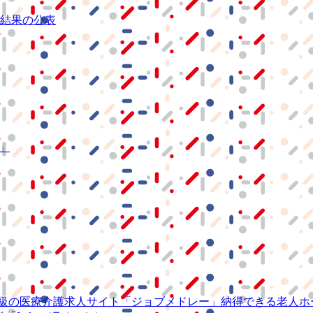
結果の公表
S」
級の
医療介護求人サイト
「ジョブメドレー」
納得できる
老人ホ