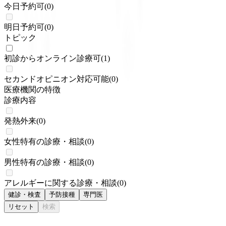
今日予約可
(
0
)
明日予約可
(
0
)
トピック
初診からオンライン診療可
(
1
)
セカンドオピニオン対応可能
(
0
)
医療機関の特徴
診療内容
発熱外来
(
0
)
女性特有の診療・相談
(
0
)
男性特有の診療・相談
(
0
)
アレルギーに関する診療・相談
(
0
)
健診・検査
予防接種
専門医
リセット
検索