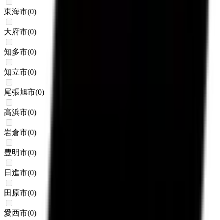
東海市
(
0
)
大府市
(
0
)
知多市
(
0
)
知立市
(
0
)
尾張旭市
(
0
)
高浜市
(
0
)
岩倉市
(
0
)
豊明市
(
0
)
日進市
(
0
)
田原市
(
0
)
愛西市
(
0
)