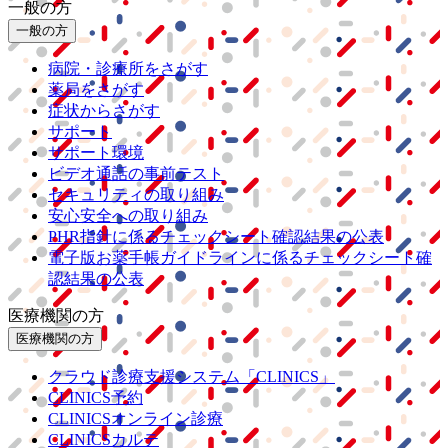
一般の方
一般の方
病院・診療所をさがす
薬局をさがす
症状からさがす
サポート
サポート環境
ビデオ通話の事前テスト
セキュリティの取り組み
安心安全への取り組み
PHR指針に係るチェックシート確認結果の公表
電子版お薬手帳ガイドラインに係るチェックシート確
認結果の公表
医療機関の方
医療機関の方
クラウド診療
支援システム
「CLINICS」
CLINICS予約
CLINICSオンライン診療
CLINICSカルテ