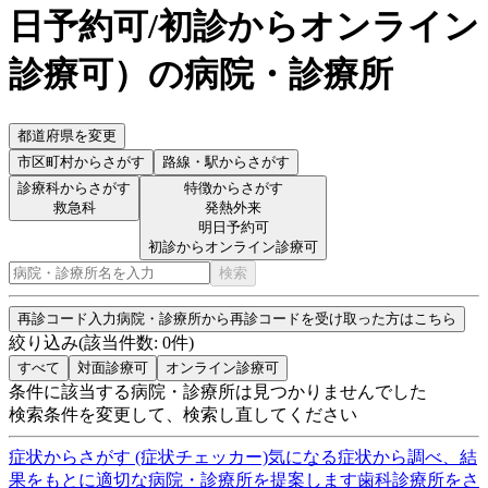
日予約可/初診からオンライン
診療可
）
の病院・診療所
都道府県を変更
市区町村
からさがす
路線・駅
からさがす
診療科からさがす
特徴からさがす
救急科
発熱外来
明日予約可
初診からオンライン診療可
検索
再診コード入力
病院・診療所から再診コードを受け取った方はこちら
絞り込み
(該当件数:
0
件)
すべて
対面診療可
オンライン診療可
条件に該当する病院・診療所は見つかりませんでした
検索条件を変更して、検索し直してください
症状からさがす (症状チェッカー)
気になる症状から調べ、結
果をもとに適切な病院・診療所を提案します
歯科診療所をさ