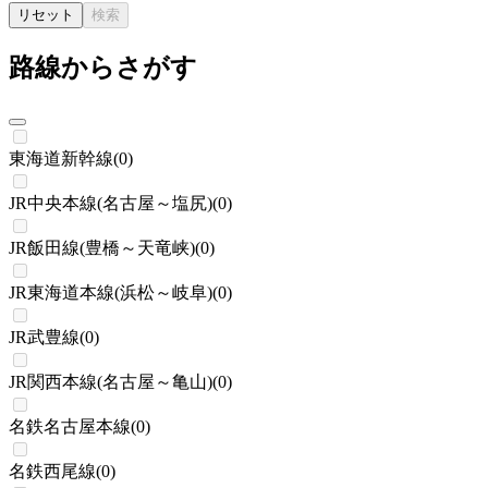
リセット
検索
路線からさがす
東海道新幹線
(
0
)
JR中央本線(名古屋～塩尻)
(
0
)
JR飯田線(豊橋～天竜峡)
(
0
)
JR東海道本線(浜松～岐阜)
(
0
)
JR武豊線
(
0
)
JR関西本線(名古屋～亀山)
(
0
)
名鉄名古屋本線
(
0
)
名鉄西尾線
(
0
)