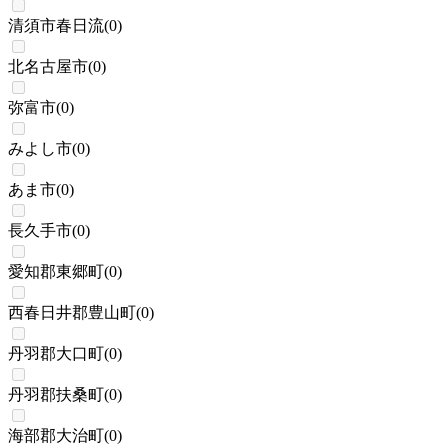
清須市春日流
(
0
)
北名古屋市
(
0
)
弥富市
(
0
)
みよし市
(
0
)
あま市
(
0
)
長久手市
(
0
)
愛知郡東郷町
(
0
)
西春日井郡豊山町
(
0
)
丹羽郡大口町
(
0
)
丹羽郡扶桑町
(
0
)
海部郡大治町
(
0
)