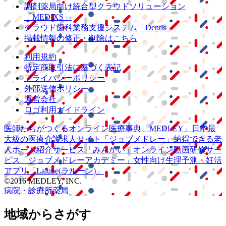
調剤薬局向け統合型クラウドソリューション
「MEDIXS」
クラウド歯科業務
支援システム
「Dentis」
掲載情報の修正・削除はこちら
利用規約
特定商取引法に基づく表記
プライバシーポリシー
外部送信ポリシー
運営会社
ロゴ利用ガイドライン
医師たちがつくる
オンライン医療事典
「MEDLEY」
日本最
大級の
医療介護求人サイト
「ジョブメドレー」
納得できる
老
人ホーム紹介サービス
「みんかい」
オンライン
動画研修サー
ビス
「ジョブメドレー
アカデミー」
女性向け
生理予測・妊活
アプリ
「Lalune(ラルーン)」
©2016 MEDLEY, INC.
病院・診療所
薬局
地域からさがす