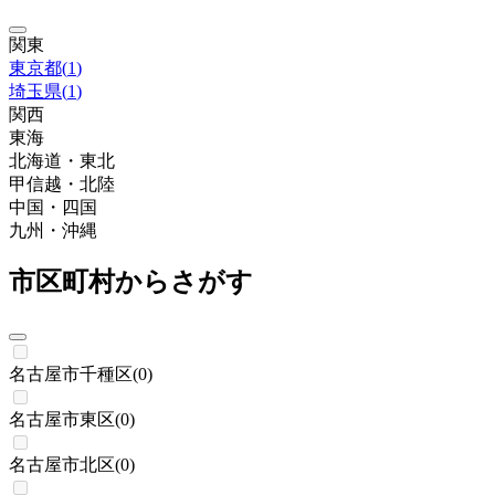
関東
東京都
(
1
)
埼玉県
(
1
)
関西
東海
北海道・東北
甲信越・北陸
中国・四国
九州・沖縄
市区町村からさがす
名古屋市千種区
(
0
)
名古屋市東区
(
0
)
名古屋市北区
(
0
)