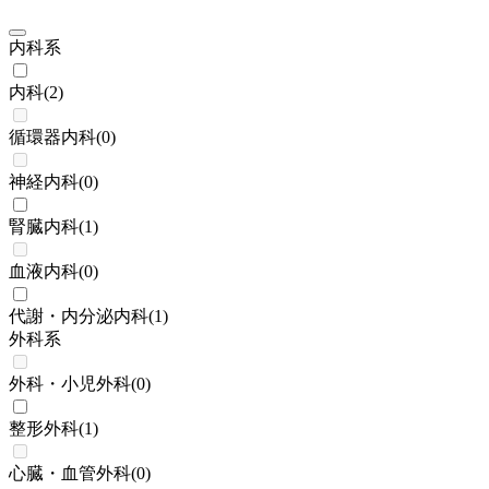
内科系
内科
(
2
)
循環器内科
(
0
)
神経内科
(
0
)
腎臓内科
(
1
)
血液内科
(
0
)
代謝・内分泌内科
(
1
)
外科系
外科・小児外科
(
0
)
整形外科
(
1
)
心臓・血管外科
(
0
)