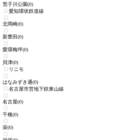
荒子川公園
(
0
)
愛知環状鉄道線
北岡崎
(
0
)
新豊田
(
0
)
愛環梅坪
(
0
)
貝津
(
0
)
リニモ
はなみずき通
(
0
)
名古屋市営地下鉄東山線
名古屋
(
0
)
千種
(
0
)
栄
(
0
)