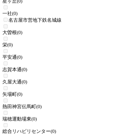
星ヶ丘
(
0
)
一社
(
0
)
名古屋市営地下鉄名城線
大曽根
(
0
)
栄
(
0
)
平安通
(
0
)
志賀本通
(
0
)
久屋大通
(
0
)
矢場町
(
0
)
熱田神宮伝馬町
(
0
)
瑞穂運動場東
(
0
)
総合リハビリセンター
(
0
)