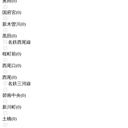
奥田
(
0
)
国府宮
(
0
)
新木曽川
(
0
)
黒田
(
0
)
名鉄西尾線
桜町前
(
0
)
西尾口
(
0
)
西尾
(
0
)
名鉄三河線
碧南中央
(
0
)
新川町
(
0
)
土橋
(
0
)