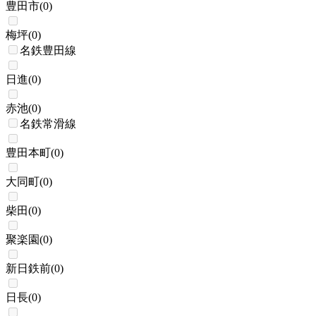
豊田市
(
0
)
梅坪
(
0
)
名鉄豊田線
日進
(
0
)
赤池
(
0
)
名鉄常滑線
豊田本町
(
0
)
大同町
(
0
)
柴田
(
0
)
聚楽園
(
0
)
新日鉄前
(
0
)
日長
(
0
)