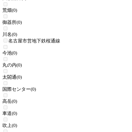
荒畑
(
0
)
御器所
(
0
)
川名
(
0
)
名古屋市営地下鉄桜通線
今池
(
0
)
丸の内
(
0
)
太閤通
(
0
)
国際センター
(
0
)
高岳
(
0
)
車道
(
0
)
吹上
(
0
)