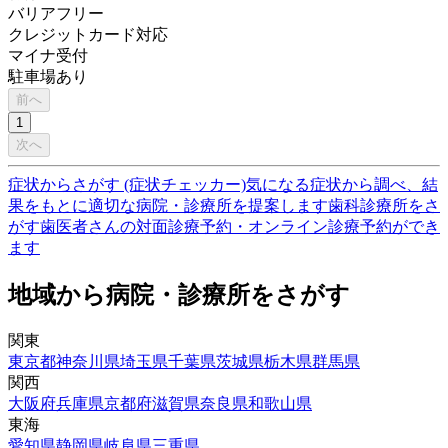
バリアフリー
クレジットカード対応
マイナ受付
駐車場あり
前へ
1
次へ
症状からさがす (症状チェッカー)
気になる症状から調べ、結
果をもとに適切な病院・診療所を提案します
歯科診療所をさ
がす
歯医者さんの対面診療予約・オンライン診療予約ができ
ます
地域から病院・診療所をさがす
関東
東京都
神奈川県
埼玉県
千葉県
茨城県
栃木県
群馬県
関西
大阪府
兵庫県
京都府
滋賀県
奈良県
和歌山県
東海
愛知県
静岡県
岐阜県
三重県