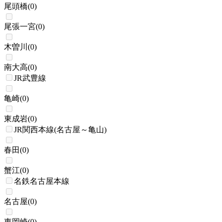
尾頭橋
(
0
)
尾張一宮
(
0
)
木曽川
(
0
)
南大高
(
0
)
JR武豊線
亀崎
(
0
)
東成岩
(
0
)
JR関西本線(名古屋～亀山)
春田
(
0
)
蟹江
(
0
)
名鉄名古屋本線
名古屋
(
0
)
東岡崎
(
0
)