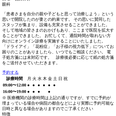
眼科
「患者さまを自分の親や子どもと思って治療しよう」という
思いで開院したのが妻との約束です。 その思いに賛同した
スタッフが集まり、設備も充実させることができました。
そして地域の皆さまのおかげもあり、ここまで医院を拡大す
ることができました。 お忙しくて、通院時間が取れない方
向けにオンライン診療を実施することにいたしました。
「ドライアイ」「花粉症」「お子様の視力低下」についてお
困りのことがありましたら、いつでもご相談ください。 電
子処方箋には未対応です。 診療後必要に応じて紙の処方箋
をご送付させていただきます。
予約する
診療時間
月
火
水
木
金
土
日
祝
09:00〜12:00
●
●
●
●
●
●
16:00〜19:00
●
●
●
●
※ 医療機関の診療時間は上記の通りですが、すでに予約が
埋まっている場合や病院の都合などにより実際に予約可能な
日時と異なる場合がありますのでご了承ください
特徴