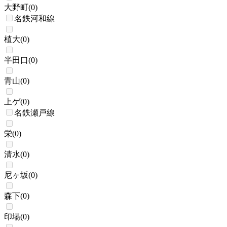
大野町
(
0
)
名鉄河和線
植大
(
0
)
半田口
(
0
)
青山
(
0
)
上ゲ
(
0
)
名鉄瀬戸線
栄
(
0
)
清水
(
0
)
尼ヶ坂
(
0
)
森下
(
0
)
印場
(
0
)