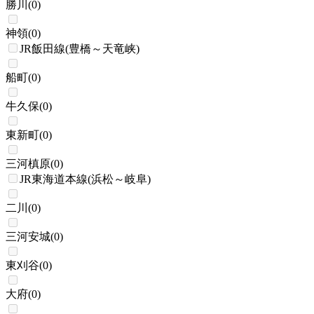
勝川
(
0
)
神領
(
0
)
JR飯田線(豊橋～天竜峡)
船町
(
0
)
牛久保
(
0
)
東新町
(
0
)
三河槙原
(
0
)
JR東海道本線(浜松～岐阜)
二川
(
0
)
三河安城
(
0
)
東刈谷
(
0
)
大府
(
0
)