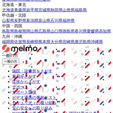
北海道・東北
北海道
青森県
岩手県
宮城県
秋田県
山形県
福島県
甲信越・北陸
山梨県
長野県
新潟県
富山県
石川県
福井県
中国・四国
鳥取県
島根県
岡山県
広島県
山口県
徳島県
香川県
愛媛県
高知県
九州・沖縄
福岡県
佐賀県
長崎県
熊本県
大分県
宮崎県
鹿児島県
沖縄県
一般の方
一般の方
病院・診療所をさがす
薬局をさがす
症状からさがす
サポート
サポート環境
ビデオ通話の事前テスト
セキュリティの取り組み
安心安全への取り組み