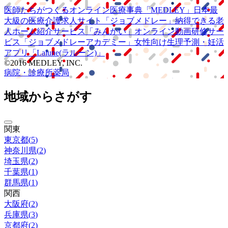
医師たちがつくる
オンライン医療事典
「MEDLEY」
日本最
大級の
医療介護求人サイト
「ジョブメドレー」
納得できる
老
人ホーム紹介サービス
「みんかい」
オンライン
動画研修サー
ビス
「ジョブメドレー
アカデミー」
女性向け
生理予測・妊活
アプリ
「Lalune(ラルーン)」
©2016 MEDLEY, INC.
病院・診療所
薬局
地域からさがす
関東
東京都
(
5
)
神奈川県
(
2
)
埼玉県
(
2
)
千葉県
(
1
)
群馬県
(
1
)
関西
大阪府
(
2
)
兵庫県
(
3
)
京都府
(
2
)