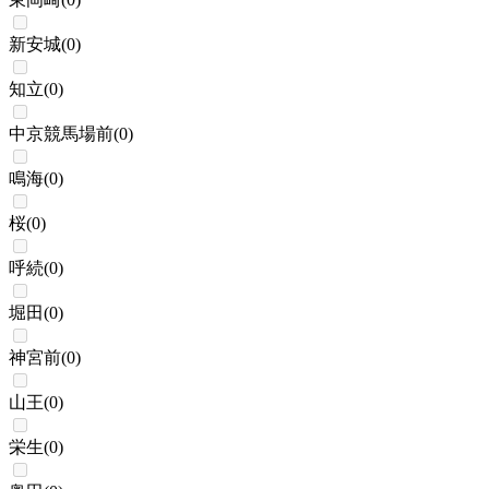
新安城
(
0
)
知立
(
0
)
中京競馬場前
(
0
)
鳴海
(
0
)
桜
(
0
)
呼続
(
0
)
堀田
(
0
)
神宮前
(
0
)
山王
(
0
)
栄生
(
0
)