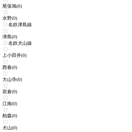
尾張旭
(
0
)
水野
(
0
)
名鉄津島線
津島
(
0
)
名鉄犬山線
上小田井
(
0
)
西春
(
0
)
大山寺
(
0
)
岩倉
(
0
)
江南
(
0
)
柏森
(
0
)
犬山
(
0
)