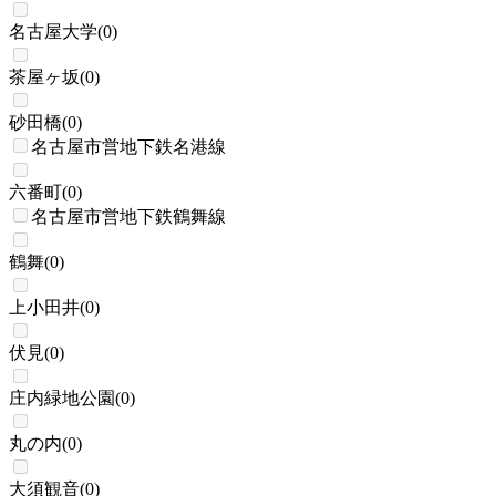
名古屋大学
(
0
)
茶屋ヶ坂
(
0
)
砂田橋
(
0
)
名古屋市営地下鉄名港線
六番町
(
0
)
名古屋市営地下鉄鶴舞線
鶴舞
(
0
)
上小田井
(
0
)
伏見
(
0
)
庄内緑地公園
(
0
)
丸の内
(
0
)
大須観音
(
0
)