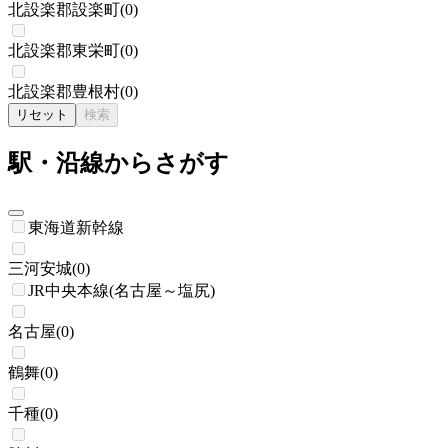
北設楽郡設楽町
(
0
)
北設楽郡東栄町
(
0
)
北設楽郡豊根村
(
0
)
リセット
検索
駅・沿線からさがす
東海道新幹線
三河安城
(
0
)
JR中央本線(名古屋～塩尻)
名古屋
(
0
)
鶴舞
(
0
)
千種
(
0
)