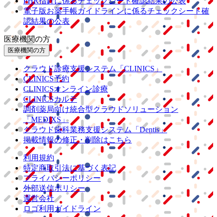
PHR指針に係るチェックシート確認結果の公表
電子版お薬手帳ガイドラインに係るチェックシート確
認結果の公表
医療機関の方
医療機関の方
クラウド診療
支援システム
「CLINICS」
CLINICS予約
CLINICSオンライン診療
CLINICSカルテ
調剤薬局向け統合型クラウドソリューション
「MEDIXS」
クラウド歯科業務
支援システム
「Dentis」
掲載情報の修正・削除はこちら
利用規約
特定商取引法に基づく表記
プライバシーポリシー
外部送信ポリシー
運営会社
ロゴ利用ガイドライン