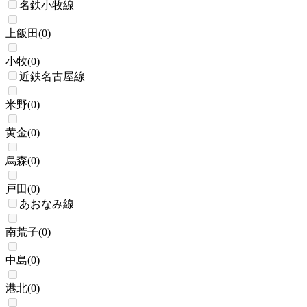
名鉄小牧線
上飯田
(
0
)
小牧
(
0
)
近鉄名古屋線
米野
(
0
)
黄金
(
0
)
烏森
(
0
)
戸田
(
0
)
あおなみ線
南荒子
(
0
)
中島
(
0
)
港北
(
0
)