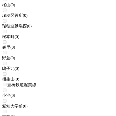
桜山
(
0
)
瑞穂区役所
(
0
)
瑞穂運動場西
(
0
)
桜本町
(
0
)
鶴里
(
0
)
野並
(
0
)
鳴子北
(
0
)
相生山
(
0
)
豊橋鉄道渥美線
小池
(
0
)
愛知大学前
(
0
)