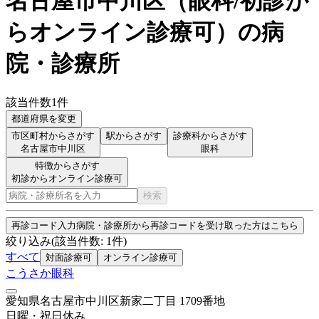
名古屋市中川区
（
眼科/初診か
らオンライン診療可
）
の病
院・診療所
該当件数
1
件
都道府県を変更
市区町村からさがす
駅からさがす
診療科からさがす
名古屋市中川区
眼科
特徴からさがす
初診からオンライン診療可
検索
再診コード入力
病院・診療所から再診コードを受け取った方はこちら
絞り込み
(該当件数:
1
件)
すべて
対面診療可
オンライン診療可
こうさか眼科
愛知県名古屋市中川区新家二丁目 1709番地
日曜・祝日
休み