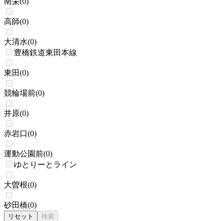
南栄
(
0
)
高師
(
0
)
大清水
(
0
)
豊橋鉄道東田本線
東田
(
0
)
競輪場前
(
0
)
井原
(
0
)
赤岩口
(
0
)
運動公園前
(
0
)
ゆとりーとライン
大曽根
(
0
)
砂田橋
(
0
)
リセット
検索