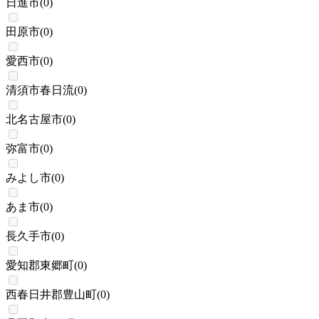
日進市
(
0
)
田原市
(
0
)
愛西市
(
0
)
清須市春日流
(
0
)
北名古屋市
(
0
)
弥富市
(
0
)
みよし市
(
0
)
あま市
(
0
)
長久手市
(
0
)
愛知郡東郷町
(
0
)
西春日井郡豊山町
(
0
)