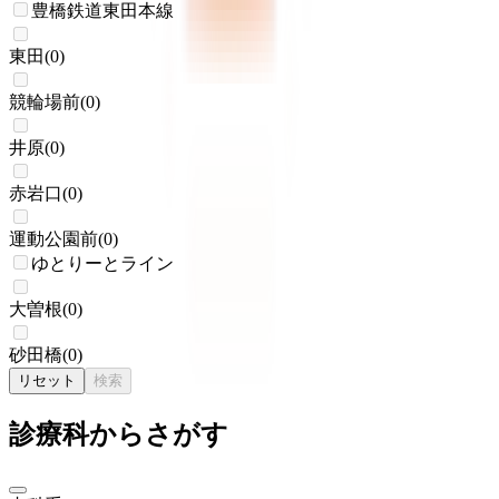
豊橋鉄道東田本線
東田
(
0
)
競輪場前
(
0
)
井原
(
0
)
赤岩口
(
0
)
運動公園前
(
0
)
ゆとりーとライン
大曽根
(
0
)
砂田橋
(
0
)
リセット
検索
診療科からさがす