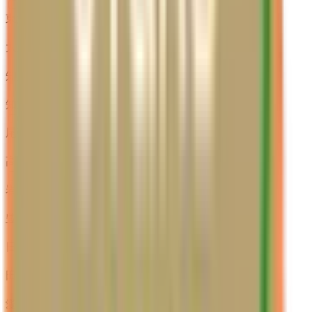
東海市
(
1
)
大府市
(
0
)
知多市
(
0
)
知立市
(
0
)
尾張旭市
(
2
)
高浜市
(
0
)
岩倉市
(
1
)
豊明市
(
0
)
日進市
(
0
)
田原市
(
0
)
愛西市
(
0
)