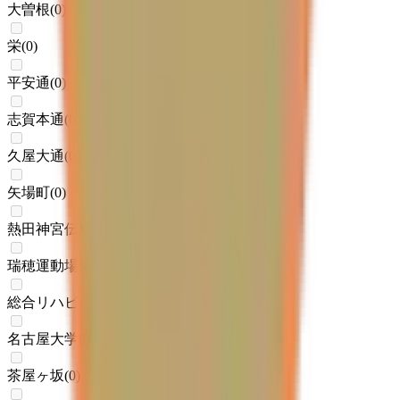
大曽根
(
0
)
栄
(
0
)
平安通
(
0
)
志賀本通
(
0
)
久屋大通
(
0
)
矢場町
(
0
)
熱田神宮伝馬町
(
0
)
瑞穂運動場東
(
0
)
総合リハビリセンター
(
0
)
名古屋大学
(
0
)
茶屋ヶ坂
(
0
)