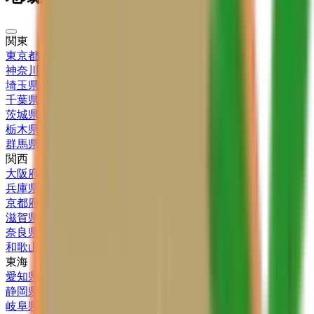
関東
東京都
(
81
)
神奈川県
(
52
)
埼玉県
(
23
)
千葉県
(
20
)
茨城県
(
8
)
栃木県
(
6
)
群馬県
(
3
)
関西
大阪府
(
38
)
兵庫県
(
32
)
京都府
(
8
)
滋賀県
(
1
)
奈良県
(
3
)
和歌山県
(
3
)
東海
愛知県
(
24
)
静岡県
(
15
)
岐阜県
(
8
)