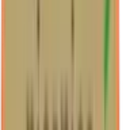
海部郡蟹江町
(
0
)
海部郡飛島村
(
0
)
知多郡阿久比町
(
1
)
知多郡東浦町
(
0
)
知多郡南知多町
(
0
)
知多郡美浜町
(
0
)
知多郡武豊町
(
0
)
額田郡幸田町
(
0
)
北設楽郡設楽町
(
0
)
北設楽郡東栄町
(
0
)
北設楽郡豊根村
(
0
)