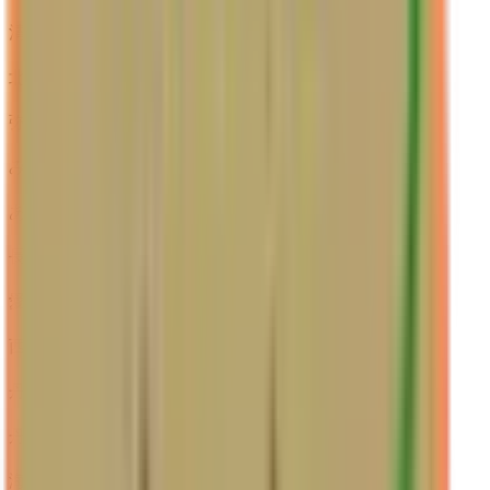
清須市春日流
(
0
)
北名古屋市
(
0
)
弥富市
(
0
)
みよし市
(
0
)
あま市
(
0
)
長久手市
(
0
)
愛知郡東郷町
(
0
)
西春日井郡豊山町
(
0
)
丹羽郡大口町
(
0
)
丹羽郡扶桑町
(
0
)
海部郡大治町
(
0
)