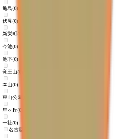
亀島
(
0
)
伏見
(
0
)
新栄町
(
0
)
今池
(
0
)
池下
(
0
)
覚王山
(
0
)
本山
(
0
)
東山公園
(
0
)
星ヶ丘
(
0
)
一社
(
0
)
名古屋市営地下鉄名城線