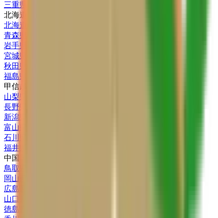
三重県
(
5
)
北海道・東北
北海道
(
13
)
青森県
(
3
)
岩手県
(
2
)
宮城県
(
3
)
秋田県
(
1
)
福島県
(
1
)
甲信越・北陸
山梨県
(
4
)
長野県
(
1
)
新潟県
(
3
)
富山県
(
5
)
石川県
(
4
)
福井県
(
1
)
中国・四国
鳥取県
(
2
)
岡山県
(
9
)
広島県
(
11
)
山口県
(
1
)
徳島県
(
5
)