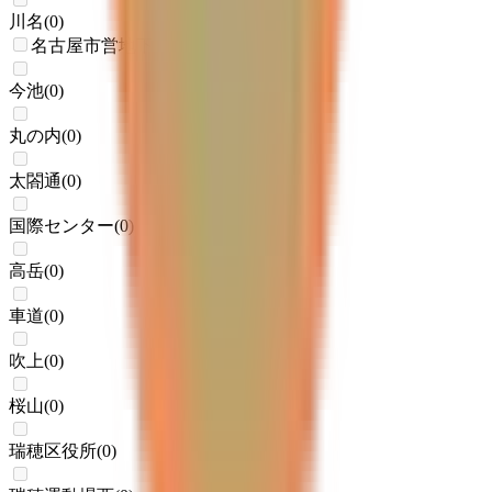
川名
(
0
)
名古屋市営地下鉄桜通線
今池
(
0
)
丸の内
(
0
)
太閤通
(
0
)
国際センター
(
0
)
高岳
(
0
)
車道
(
0
)
吹上
(
0
)
桜山
(
0
)
瑞穂区役所
(
0
)