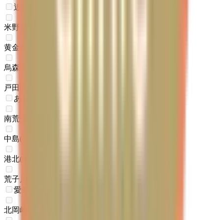
近鉄名古屋線
米野
(
0
)
黄金
(
0
)
烏森
(
0
)
戸田
(
0
)
あおなみ線
南荒子
(
0
)
中島
(
0
)
港北
(
0
)
荒子川公園
(
0
)
愛知環状鉄道線
北岡崎
(
0
)