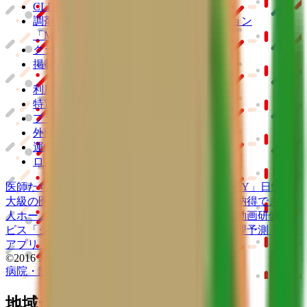
CLINICSカルテ
調剤薬局向け統合型クラウドソリューション
「MEDIXS」
クラウド歯科業務
支援システム
「Dentis」
掲載情報の修正・削除はこちら
利用規約
特定商取引法に基づく表記
プライバシーポリシー
外部送信ポリシー
運営会社
ロゴ利用ガイドライン
医師たちがつくる
オンライン医療事典
「MEDLEY」
日本最
大級の
医療介護求人サイト
「ジョブメドレー」
納得できる
老
人ホーム紹介サービス
「みんかい」
オンライン
動画研修サー
ビス
「ジョブメドレー
アカデミー」
女性向け
生理予測・妊活
アプリ
「Lalune(ラルーン)」
©2016 MEDLEY, INC.
病院・診療所
薬局
地域からさがす