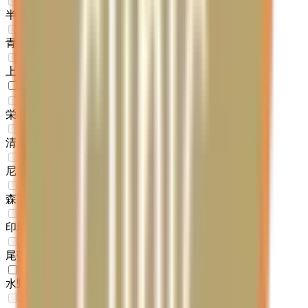
半田口
(
0
)
青山
(
0
)
上ゲ
(
0
)
名鉄瀬戸線
栄
(
0
)
清水
(
0
)
尼ヶ坂
(
0
)
森下
(
0
)
印場
(
0
)
尾張旭
(
0
)
水野
(
1
)
名鉄津島線