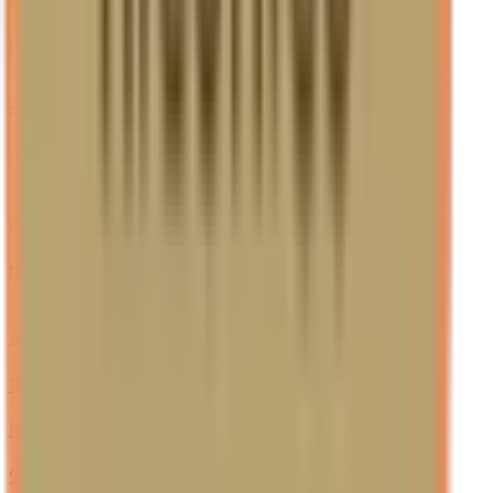
南大高
(
0
)
JR武豊線
亀崎
(
0
)
東成岩
(
0
)
JR関西本線(名古屋～亀山)
春田
(
0
)
蟹江
(
0
)
名鉄名古屋本線
名古屋
(
0
)
東岡崎
(
0
)
新安城
(
0
)
知立
(
0
)