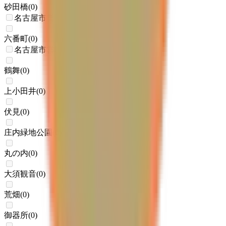
砂田橋
(
0
)
名古屋市営地下鉄名港線
六番町
(
0
)
名古屋市営地下鉄鶴舞線
鶴舞
(
0
)
上小田井
(
0
)
伏見
(
0
)
庄内緑地公園
(
0
)
丸の内
(
0
)
大須観音
(
0
)
荒畑
(
0
)
御器所
(
0
)