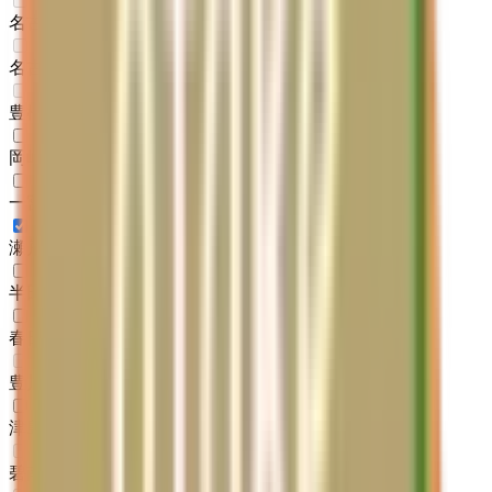
名古屋市名東区
(
0
)
名古屋市天白区
(
0
)
豊橋市
(
0
)
岡崎市
(
1
)
一宮市
(
1
)
瀬戸市
(
1
)
半田市
(
2
)
春日井市
(
1
)
豊川市
(
0
)
津島市
(
1
)
碧南市
(
0
)