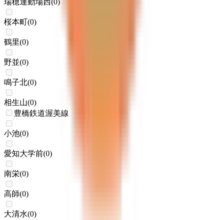
瑞穂運動場西
(
0
)
桜本町
(
0
)
鶴里
(
0
)
野並
(
0
)
鳴子北
(
0
)
相生山
(
0
)
豊橋鉄道渥美線
小池
(
0
)
愛知大学前
(
0
)
南栄
(
0
)
高師
(
0
)
大清水
(
0
)