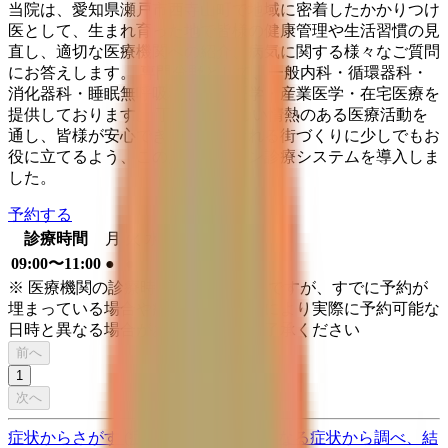
当院は、愛知県瀬戸市西寺山町で地域に密着したかかりつけ
医として、生まれ育った地で皆様の健康管理や生活習慣の見
直し、適切な医療機関への紹介、病気に関する様々なご質問
にお答えします。 専門分野として、一般内科・循環器科・
消化器科・睡眠無呼吸科・予防医学・産業医学・在宅医療を
提供しております。 丁寧でやさしい情熱のある医療活動を
通し、皆様が安心でき、笑顔になれる街づくりに少しでもお
役に立てるよう、この度オンライン診療システムを導入しま
した。
予約する
診療時間
月
火
水
木
金
土
日
祝
09:00〜11:00
●
●
●
●
※ 医療機関の診療時間は上記の通りですが、すでに予約が
埋まっている場合や病院の都合などにより実際に予約可能な
日時と異なる場合がありますのでご了承ください
前へ
1
次へ
症状からさがす (症状チェッカー)
気になる症状から調べ、結