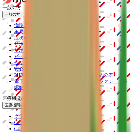
一般の方
一般の方
病院・診療所をさがす
薬局をさがす
症状からさがす
サポート
サポート環境
ビデオ通話の事前テスト
セキュリティの取り組み
安心安全への取り組み
PHR指針に係るチェックシート確認結果の公表
電子版お薬手帳ガイドラインに係るチェックシート確
認結果の公表
医療機関の方
医療機関の方
クラウド診療
支援システム
「CLINICS」
CLINICS予約
CLINICSオンライン診療