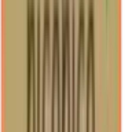
リセット
検索
駅・沿線からさがす
東海道新幹線
三河安城
(
0
)
JR中央本線(名古屋～塩尻)
名古屋
(
0
)
鶴舞
(
0
)
千種
(
0
)
勝川
(
0
)
神領
(
0
)
JR飯田線(豊橋～天竜峡)