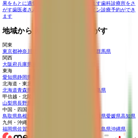
果をもとに適切な病院・診療所を提案します
歯科診療所をさ
がす
歯医者さんの対面診療予約・オンライン診療予約ができ
ます
地域から病院・診療所をさがす
関東
東京都
神奈川県
埼玉県
千葉県
茨城県
栃木県
群馬県
関西
大阪府
兵庫県
京都府
滋賀県
奈良県
和歌山県
東海
愛知県
静岡県
岐阜県
三重県
北海道・東北
北海道
青森県
岩手県
宮城県
秋田県
山形県
福島県
甲信越・北陸
山梨県
長野県
新潟県
富山県
石川県
福井県
中国・四国
鳥取県
島根県
岡山県
広島県
山口県
徳島県
香川県
愛媛県
高知県
九州・沖縄
福岡県
佐賀県
長崎県
熊本県
大分県
宮崎県
鹿児島県
沖縄県