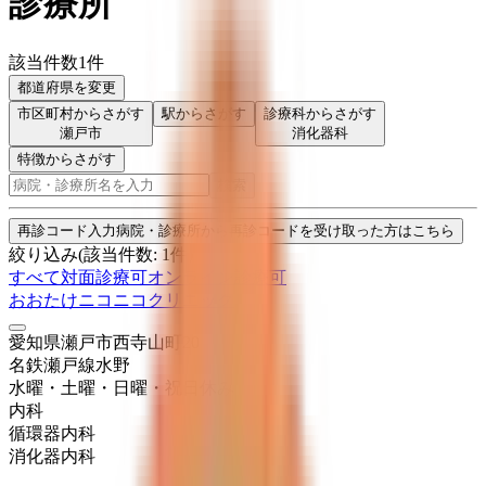
診療所
該当件数
1
件
都道府県を変更
市区町村からさがす
駅からさがす
診療科からさがす
瀬戸市
消化器科
特徴からさがす
検索
再診コード入力
病院・診療所から再診コードを受け取った方はこちら
絞り込み
(該当件数:
1
件)
すべて
対面診療可
オンライン診療可
おおたけニコニコクリニック
愛知県瀬戸市西寺山町20
名鉄瀬戸線
水野
水曜・土曜・日曜・祝日
休み
内科
循環器内科
消化器内科