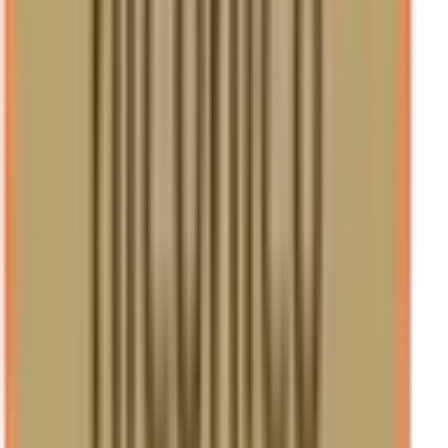
船町
(
0
)
牛久保
(
0
)
東新町
(
0
)
三河槙原
(
0
)
JR東海道本線(浜松～岐阜)
二川
(
0
)
三河安城
(
0
)
東刈谷
(
0
)
大府
(
0
)
尾頭橋
(
0
)
尾張一宮
(
0
)
木曽川
(
0
)