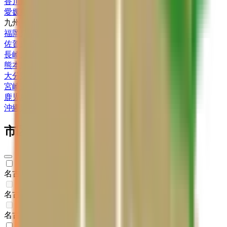
香川県
(
4
)
愛媛県
(
10
)
九州・沖縄
福岡県
(
26
)
佐賀県
(
3
)
長崎県
(
3
)
熊本県
(
15
)
大分県
(
6
)
宮崎県
(
4
)
鹿児島県
(
4
)
沖縄県
(
1
)
市区町村からさがす
名古屋市千種区
(
2
)
名古屋市東区
(
0
)
名古屋市北区
(
0
)