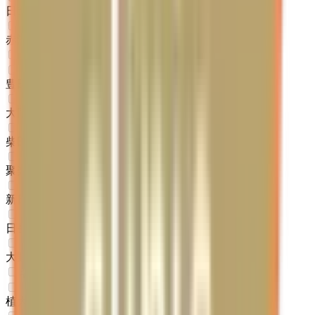
日進
(
0
)
赤池
(
0
)
名鉄常滑線
豊田本町
(
0
)
大同町
(
0
)
柴田
(
0
)
聚楽園
(
0
)
新日鉄前
(
0
)
日長
(
0
)
大野町
(
0
)
名鉄河和線
植大
(
0
)