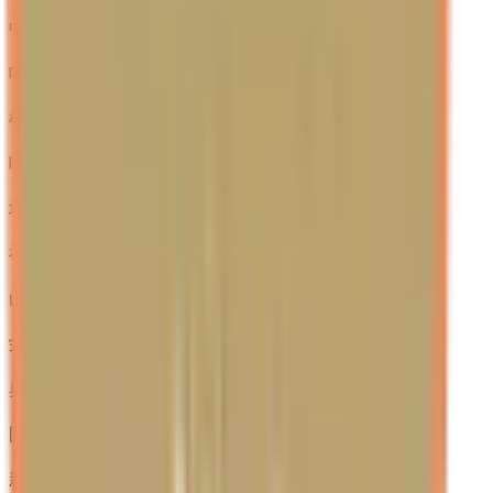
中京競馬場前
(
0
)
鳴海
(
0
)
桜
(
0
)
呼続
(
0
)
堀田
(
0
)
神宮前
(
0
)
山王
(
0
)
栄生
(
0
)
奥田
(
0
)
国府宮
(
0
)
新木曽川
(
0
)