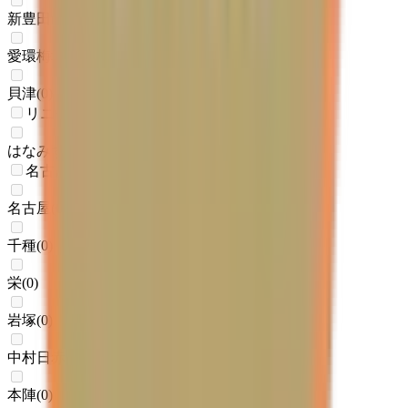
新豊田
(
0
)
愛環梅坪
(
0
)
貝津
(
0
)
リニモ
はなみずき通
(
0
)
名古屋市営地下鉄東山線
名古屋
(
0
)
千種
(
0
)
栄
(
0
)
岩塚
(
0
)
中村日赤
(
0
)
本陣
(
0
)