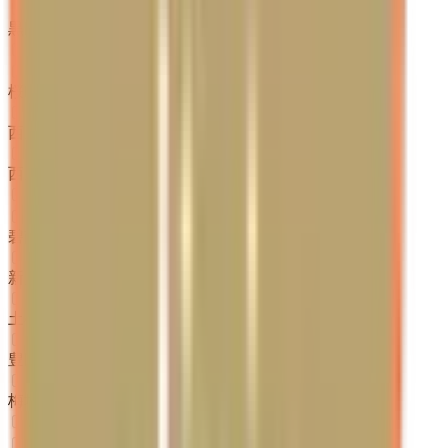
黒田
(
0
)
名鉄西尾線
桜町前
(
0
)
西尾口
(
0
)
西尾
(
0
)
名鉄三河線
碧南中央
(
0
)
新川町
(
0
)
土橋
(
0
)
豊田市
(
0
)
梅坪
(
0
)
名鉄豊田線