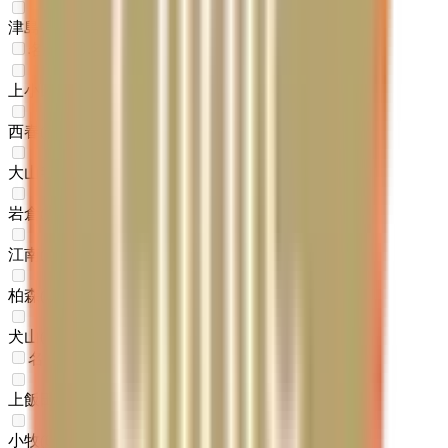
津島
(
0
)
名鉄犬山線
上小田井
(
0
)
西春
(
0
)
大山寺
(
0
)
岩倉
(
0
)
江南
(
0
)
柏森
(
0
)
犬山
(
0
)
名鉄小牧線
上飯田
(
0
)
小牧
(
0
)