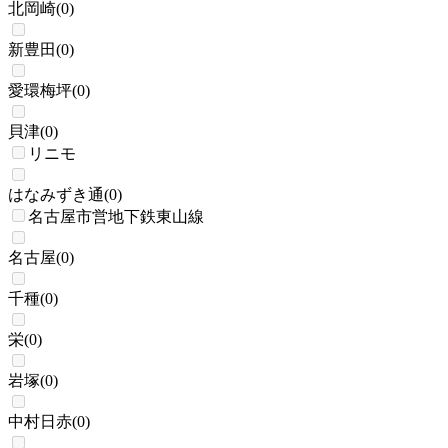
北岡崎
(
0
)
新豊田
(
0
)
愛環梅坪
(
0
)
貝津
(
0
)
リニモ
はなみずき通
(
0
)
名古屋市営地下鉄東山線
名古屋
(
0
)
千種
(
0
)
栄
(
0
)
岩塚
(
0
)
中村日赤
(
0
)