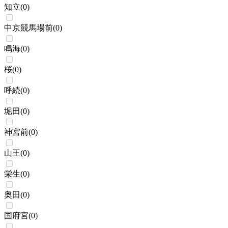
知立
(
0
)
中京競馬場前
(
0
)
鳴海
(
0
)
桜
(
0
)
呼続
(
0
)
堀田
(
0
)
神宮前
(
0
)
山王
(
0
)
栄生
(
0
)
奥田
(
0
)
国府宮
(
0
)