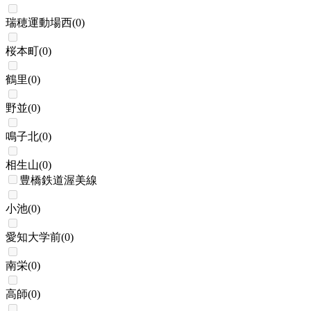
瑞穂運動場西
(
0
)
桜本町
(
0
)
鶴里
(
0
)
野並
(
0
)
鳴子北
(
0
)
相生山
(
0
)
豊橋鉄道渥美線
小池
(
0
)
愛知大学前
(
0
)
南栄
(
0
)
高師
(
0
)