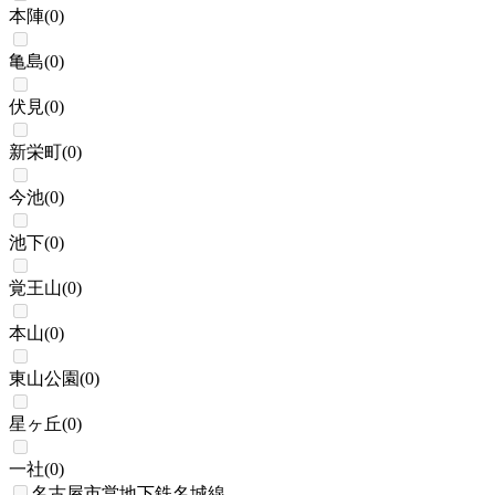
本陣
(
0
)
亀島
(
0
)
伏見
(
0
)
新栄町
(
0
)
今池
(
0
)
池下
(
0
)
覚王山
(
0
)
本山
(
0
)
東山公園
(
0
)
星ヶ丘
(
0
)
一社
(
0
)
名古屋市営地下鉄名城線