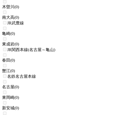
木曽川
(
0
)
南大高
(
0
)
JR武豊線
亀崎
(
0
)
東成岩
(
0
)
JR関西本線(名古屋～亀山)
春田
(
0
)
蟹江
(
0
)
名鉄名古屋本線
名古屋
(
0
)
東岡崎
(
0
)
新安城
(
0
)