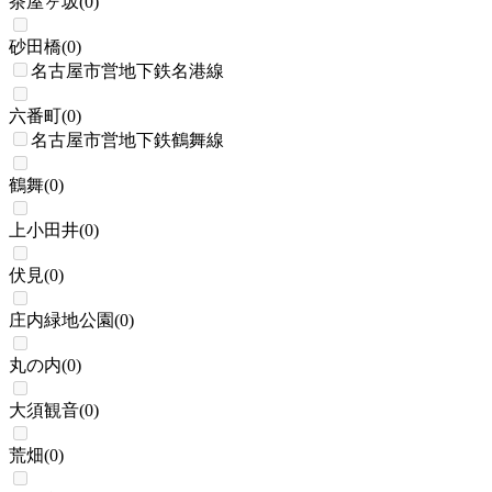
茶屋ヶ坂
(
0
)
砂田橋
(
0
)
名古屋市営地下鉄名港線
六番町
(
0
)
名古屋市営地下鉄鶴舞線
鶴舞
(
0
)
上小田井
(
0
)
伏見
(
0
)
庄内緑地公園
(
0
)
丸の内
(
0
)
大須観音
(
0
)
荒畑
(
0
)