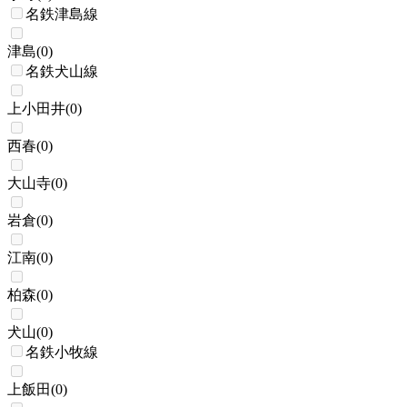
名鉄津島線
津島
(
0
)
名鉄犬山線
上小田井
(
0
)
西春
(
0
)
大山寺
(
0
)
岩倉
(
0
)
江南
(
0
)
柏森
(
0
)
犬山
(
0
)
名鉄小牧線
上飯田
(
0
)