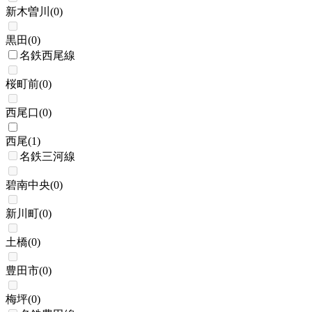
新木曽川
(
0
)
黒田
(
0
)
名鉄西尾線
桜町前
(
0
)
西尾口
(
0
)
西尾
(
1
)
名鉄三河線
碧南中央
(
0
)
新川町
(
0
)
土橋
(
0
)
豊田市
(
0
)
梅坪
(
0
)