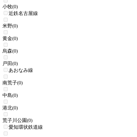
小牧
(
0
)
近鉄名古屋線
米野
(
0
)
黄金
(
0
)
烏森
(
0
)
戸田
(
0
)
あおなみ線
南荒子
(
0
)
中島
(
0
)
港北
(
0
)
荒子川公園
(
0
)
愛知環状鉄道線