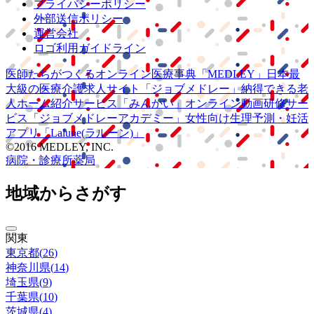
プライバシーポリシー
外部送信ポリシー
運営会社
ロゴ利用ガイドライン
医師たちがつくる
オンライン医療事典
「MEDLEY」
日本最
大級の
医療介護求人サイト
「ジョブメドレー」
納得できる
老
人ホーム紹介サービス
「みんかい」
オンライン
動画研修サー
ビス
「ジョブメドレー
アカデミー」
女性向け
生理予測・妊活
アプリ
「Lalune(ラルーン)」
©2016 MEDLEY, INC.
病院・診療所
薬局
地域からさがす
関東
東京都
(
26
)
神奈川県
(
14
)
埼玉県
(
9
)
千葉県
(
10
)
茨城県
(
4
)