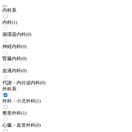
内科系
内科
(
1
)
循環器内科
(
0
)
神経内科
(
0
)
腎臓内科
(
0
)
血液内科
(
0
)
代謝・内分泌内科
(
0
)
外科系
外科・小児外科
(
1
)
整形外科
(
1
)
心臓・血管外科
(
0
)