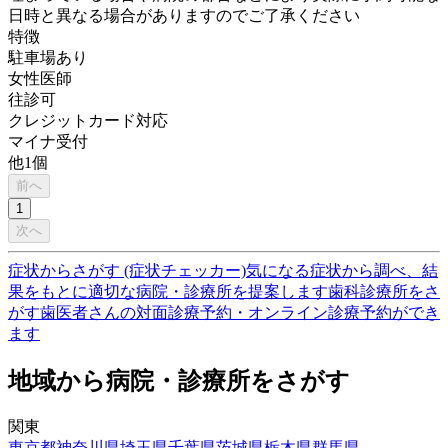
日時と異なる場合がありますのでご了承ください
特徴
駐車場あり
女性医師
往診可
クレジットカード対応
マイナ受付
他
1
個
前へ
1
次へ
症状からさがす (症状チェッカー)
気になる症状から調べ、結
果をもとに適切な病院・診療所を提案します
歯科診療所をさ
がす
歯医者さんの対面診療予約・オンライン診療予約ができ
ます
地域から病院・診療所をさがす
関東
東京都
神奈川県
埼玉県
千葉県
茨城県
栃木県
群馬県