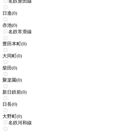
名鉄豊田線
日進
(
0
)
赤池
(
0
)
名鉄常滑線
豊田本町
(
0
)
大同町
(
0
)
柴田
(
0
)
聚楽園
(
0
)
新日鉄前
(
0
)
日長
(
0
)
大野町
(
0
)
名鉄河和線