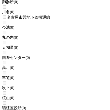
御器所
(
0
)
川名
(
0
)
名古屋市営地下鉄桜通線
今池
(
0
)
丸の内
(
0
)
太閤通
(
0
)
国際センター
(
0
)
高岳
(
0
)
車道
(
0
)
吹上
(
0
)
桜山
(
0
)
瑞穂区役所
(
0
)