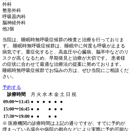
外科
整形外科
呼吸器内科
脳神経外科
他
2
個
当院は、睡眠時無呼吸症候群の検査と治療を行っておりま
す。 睡眠時無呼吸症候群は、睡眠中に何度も呼吸が止まる
病気です。重症化すると、高血圧や心臓病、脳卒中などのリ
スクが高くなるため、早期発見と治療が大切です。 患者様
の症状に合わせて最適な治療法の提案に努めております。
睡眠時無呼吸症候群でお悩みの方は、ぜひ当院にご相談くだ
さい。
予約する
診療時間
月
火
水
木
金
土
日
祝
09:00〜11:45
●
●
●
●
●
●
15:00〜16:45
●
●
●
●
●
17:30〜19:00
●
●
●
●
※ 医療機関の診療時間は上記の通りですが、すでに予約が
埋まっている場合や病院の都合などにより実際に予約可能な