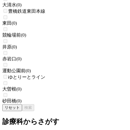
大清水
(
0
)
豊橋鉄道東田本線
東田
(
0
)
競輪場前
(
0
)
井原
(
0
)
赤岩口
(
0
)
運動公園前
(
0
)
ゆとりーとライン
大曽根
(
0
)
砂田橋
(
0
)
リセット
検索
診療科からさがす