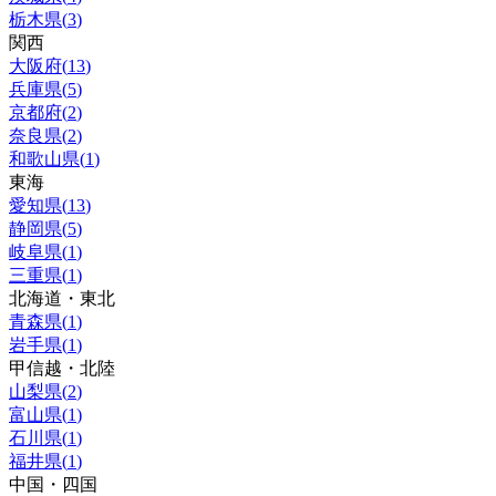
栃木県
(
3
)
関西
大阪府
(
13
)
兵庫県
(
5
)
京都府
(
2
)
奈良県
(
2
)
和歌山県
(
1
)
東海
愛知県
(
13
)
静岡県
(
5
)
岐阜県
(
1
)
三重県
(
1
)
北海道・東北
青森県
(
1
)
岩手県
(
1
)
甲信越・北陸
山梨県
(
2
)
富山県
(
1
)
石川県
(
1
)
福井県
(
1
)
中国・四国