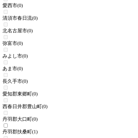
愛西市
(
0
)
清須市春日流
(
0
)
北名古屋市
(
0
)
弥富市
(
0
)
みよし市
(
0
)
あま市
(
0
)
長久手市
(
0
)
愛知郡東郷町
(
0
)
西春日井郡豊山町
(
0
)
丹羽郡大口町
(
0
)
丹羽郡扶桑町
(
1
)