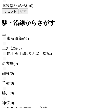
北設楽郡豊根村
(
0
)
リセット
検索
駅・沿線からさがす
東海道新幹線
三河安城
(
0
)
JR中央本線(名古屋～塩尻)
名古屋
(
0
)
鶴舞
(
0
)
千種
(
0
)
勝川
(
0
)
神領
(
0
)