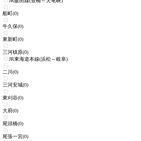
JR飯田線(豊橋～天竜峡)
船町
(
0
)
牛久保
(
0
)
東新町
(
0
)
三河槙原
(
0
)
JR東海道本線(浜松～岐阜)
二川
(
0
)
三河安城
(
0
)
東刈谷
(
0
)
大府
(
0
)
尾頭橋
(
0
)
尾張一宮
(
0
)