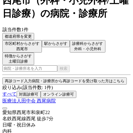
西尾市
（
外科・小児外科/土曜
日診療
）
の病院・診療所
該当件数
1
件
都道府県を変更
市区町村からさがす
駅からさがす
診療科からさがす
西尾市
外科・小児外科
特徴からさがす
土曜日診療
検索
再診コード入力
病院・診療所から再診コードを受け取った方はこちら
絞り込み
(該当件数:
1
件)
すべて
対面診療可
オンライン診療可
医療法人田中会 西尾病院
愛知県西尾市和泉町22
名鉄西尾線
西尾
徒歩
7
分
日曜・祝日
休み
内科