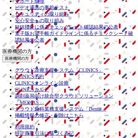
サポート環境
ビデオ通話の事前テスト
セキュリティの取り組み
安心安全への取り組み
PHR指針に係るチェックシート確認結果の公表
電子版お薬手帳ガイドラインに係るチェックシート確
認結果の公表
医療機関の方
医療機関の方
クラウド診療
支援システム
「CLINICS」
CLINICS予約
CLINICSオンライン診療
CLINICSカルテ
調剤薬局向け統合型クラウドソリューション
「MEDIXS」
クラウド歯科業務
支援システム
「Dentis」
掲載情報の修正・削除はこちら
利用規約
特定商取引法に基づく表記