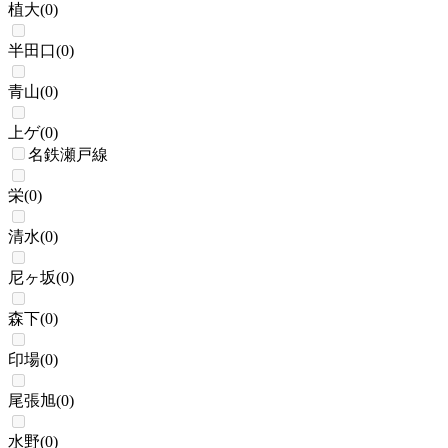
植大
(
0
)
半田口
(
0
)
青山
(
0
)
上ゲ
(
0
)
名鉄瀬戸線
栄
(
0
)
清水
(
0
)
尼ヶ坂
(
0
)
森下
(
0
)
印場
(
0
)
尾張旭
(
0
)
水野
(
0
)