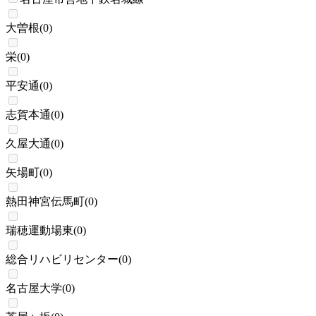
大曽根
(
0
)
栄
(
0
)
平安通
(
0
)
志賀本通
(
0
)
久屋大通
(
0
)
矢場町
(
0
)
熱田神宮伝馬町
(
0
)
瑞穂運動場東
(
0
)
総合リハビリセンター
(
0
)
名古屋大学
(
0
)