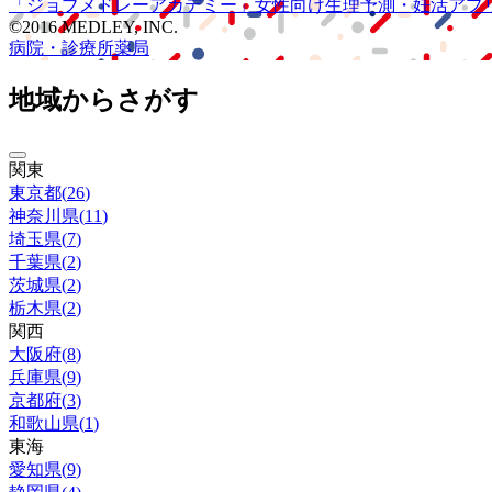
「ジョブメドレー
アカデミー」
女性向け
生理予測・妊活アプ
©2016 MEDLEY, INC.
病院・診療所
薬局
地域からさがす
関東
東京都
(
26
)
神奈川県
(
11
)
埼玉県
(
7
)
千葉県
(
2
)
茨城県
(
2
)
栃木県
(
2
)
関西
大阪府
(
8
)
兵庫県
(
9
)
京都府
(
3
)
和歌山県
(
1
)
東海
愛知県
(
9
)