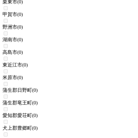
栗東市
(
0
)
甲賀市
(
0
)
野洲市
(
0
)
湖南市
(
0
)
高島市
(
0
)
東近江市
(
0
)
米原市
(
0
)
蒲生郡日野町
(
0
)
蒲生郡竜王町
(
0
)
愛知郡愛荘町
(
0
)
犬上郡豊郷町
(
0
)