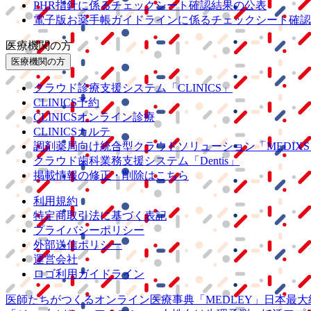
PHR指針に係るチェックシート確認結果の公表
電子版お薬手帳ガイドラインに係るチェックシート確認
医療機関の方
医療機関の方
クラウド診療
支援システム
「CLINICS」
CLINICS予約
CLINICSオンライン診療
CLINICSカルテ
調剤薬局向け統合型クラウドソリューション
「MEDIX
クラウド歯科業務
支援システム
「Dentis」
掲載情報の修正・削除はこちら
利用規約
特定商取引法に基づく表記
プライバシーポリシー
外部送信ポリシー
運営会社
ロゴ利用ガイドライン
医師たちがつくる
オンライン医療事典
「MEDLEY」
日本最大