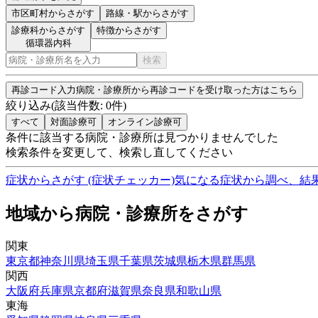
市区町村
からさがす
路線・駅
からさがす
診療科からさがす
特徴からさがす
循環器内科
検索
再診コード入力
病院・診療所から再診コードを受け取った方はこちら
絞り込み
(該当件数:
0
件)
すべて
対面診療可
オンライン診療可
条件に該当する病院・診療所は見つかりませんでした
検索条件を変更して、検索し直してください
症状からさがす (症状チェッカー)
気になる症状から調べ、結
地域から病院・診療所をさがす
関東
東京都
神奈川県
埼玉県
千葉県
茨城県
栃木県
群馬県
関西
大阪府
兵庫県
京都府
滋賀県
奈良県
和歌山県
東海