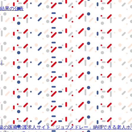
結果の公表
S」
級の
医療介護求人サイト
「ジョブメドレー」
納得できる
老人ホ