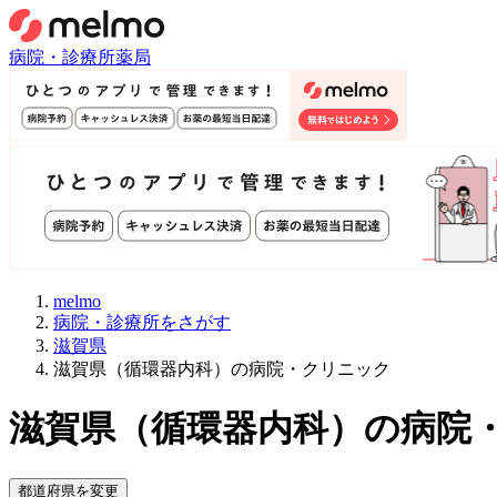
病院・診療所
薬局
melmo
病院・診療所をさがす
滋賀県
滋賀県（循環器内科）の病院・クリニック
滋賀県
（
循環器内科
）
の病院
都道府県を変更