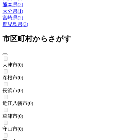
熊本県
(
2
)
大分県
(
1
)
宮崎県
(
2
)
鹿児島県
(
3
)
市区町村からさがす
大津市
(
0
)
彦根市
(
0
)
長浜市
(
0
)
近江八幡市
(
0
)
草津市
(
0
)
守山市
(
0
)