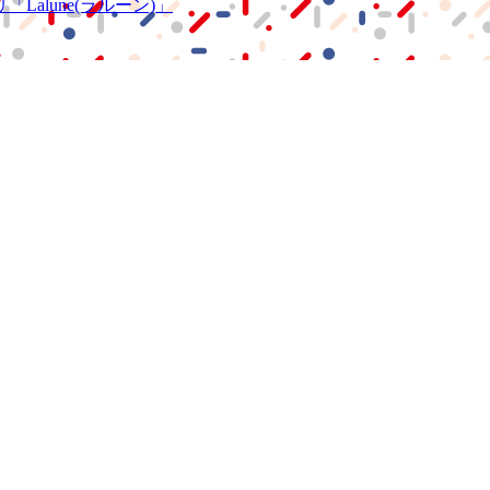
リ
「Lalune(ラルーン)」