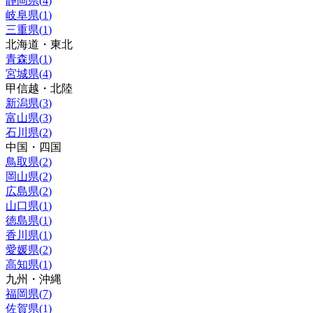
静岡県
(
4
)
岐阜県
(
1
)
三重県
(
1
)
北海道・東北
青森県
(
1
)
宮城県
(
4
)
甲信越・北陸
新潟県
(
3
)
富山県
(
3
)
石川県
(
2
)
中国・四国
鳥取県
(
2
)
岡山県
(
2
)
広島県
(
2
)
山口県
(
1
)
徳島県
(
1
)
香川県
(
1
)
愛媛県
(
2
)
高知県
(
1
)
九州・沖縄
福岡県
(
7
)
佐賀県
(
1
)