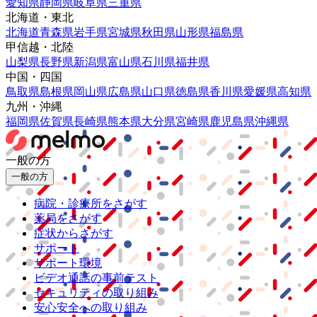
愛知県
静岡県
岐阜県
三重県
北海道・東北
北海道
青森県
岩手県
宮城県
秋田県
山形県
福島県
甲信越・北陸
山梨県
長野県
新潟県
富山県
石川県
福井県
中国・四国
鳥取県
島根県
岡山県
広島県
山口県
徳島県
香川県
愛媛県
高知県
九州・沖縄
福岡県
佐賀県
長崎県
熊本県
大分県
宮崎県
鹿児島県
沖縄県
一般の方
一般の方
病院・診療所をさがす
薬局をさがす
症状からさがす
サポート
サポート環境
ビデオ通話の事前テスト
セキュリティの取り組み
安心安全への取り組み