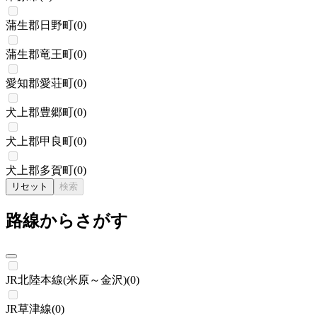
蒲生郡日野町
(
0
)
蒲生郡竜王町
(
0
)
愛知郡愛荘町
(
0
)
犬上郡豊郷町
(
0
)
犬上郡甲良町
(
0
)
犬上郡多賀町
(
0
)
リセット
検索
路線からさがす
JR北陸本線(米原～金沢)
(
0
)
JR草津線
(
0
)