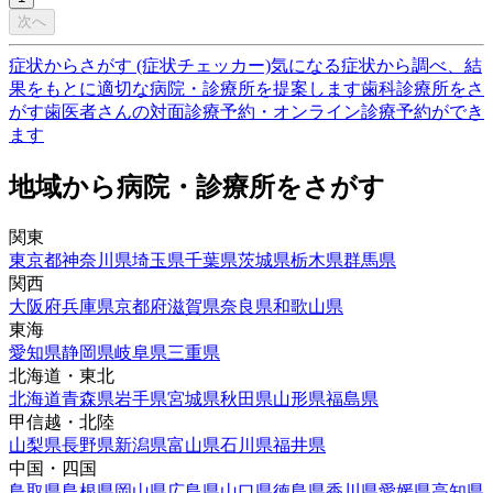
次へ
症状からさがす (症状チェッカー)
気になる症状から調べ、結
果をもとに適切な病院・診療所を提案します
歯科診療所をさ
がす
歯医者さんの対面診療予約・オンライン診療予約ができ
ます
地域から病院・診療所をさがす
関東
東京都
神奈川県
埼玉県
千葉県
茨城県
栃木県
群馬県
関西
大阪府
兵庫県
京都府
滋賀県
奈良県
和歌山県
東海
愛知県
静岡県
岐阜県
三重県
北海道・東北
北海道
青森県
岩手県
宮城県
秋田県
山形県
福島県
甲信越・北陸
山梨県
長野県
新潟県
富山県
石川県
福井県
中国・四国
鳥取県
島根県
岡山県
広島県
山口県
徳島県
香川県
愛媛県
高知県