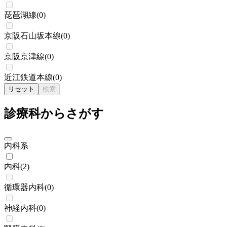
琵琶湖線
(
0
)
京阪石山坂本線
(
0
)
京阪京津線
(
0
)
近江鉄道本線
(
0
)
リセット
検索
診療科からさがす
内科系
内科
(
2
)
循環器内科
(
0
)
神経内科
(
0
)