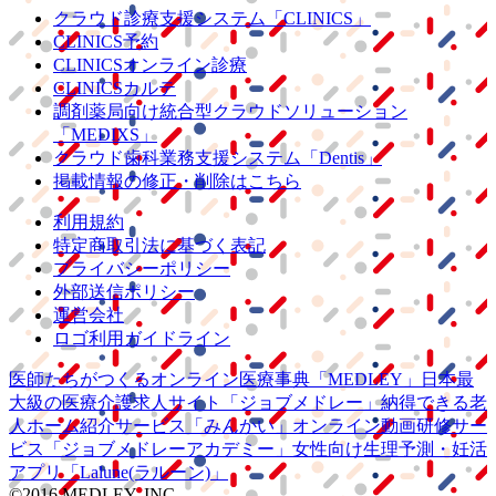
クラウド診療
支援システム
「CLINICS」
CLINICS予約
CLINICSオンライン診療
CLINICSカルテ
調剤薬局向け統合型クラウドソリューション
「MEDIXS」
クラウド歯科業務
支援システム
「Dentis」
掲載情報の修正・削除はこちら
利用規約
特定商取引法に基づく表記
プライバシーポリシー
外部送信ポリシー
運営会社
ロゴ利用ガイドライン
医師たちがつくる
オンライン医療事典
「MEDLEY」
日本最
大級の
医療介護求人サイト
「ジョブメドレー」
納得できる
老
人ホーム紹介サービス
「みんかい」
オンライン
動画研修サー
ビス
「ジョブメドレー
アカデミー」
女性向け
生理予測・妊活
アプリ
「Lalune(ラルーン)」
©2016 MEDLEY, INC.