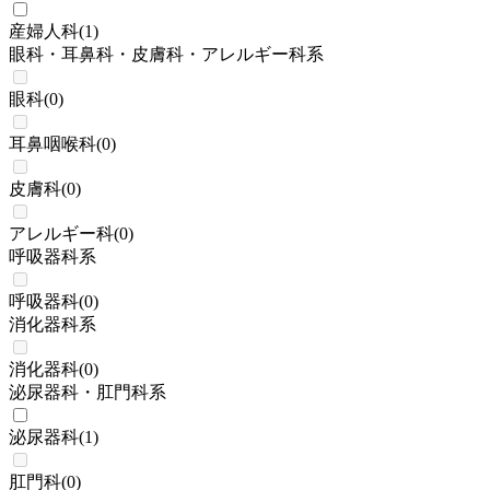
産婦人科
(
1
)
眼科・耳鼻科・皮膚科・アレルギー科系
眼科
(
0
)
耳鼻咽喉科
(
0
)
皮膚科
(
0
)
アレルギー科
(
0
)
呼吸器科系
呼吸器科
(
0
)
消化器科系
消化器科
(
0
)
泌尿器科・肛門科系
泌尿器科
(
1
)
肛門科
(
0
)