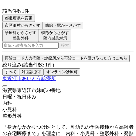
該当件数
1
件
都道府県を変更
市区町村
からさがす
路線・駅
からさがす
診療科からさがす
特徴からさがす
整形外科
院内感染対策
検索
再診コード入力
病院・診療所から再診コードを受け取った方はこちら
絞り込み
(該当件数:
1
件)
すべて
対面診療可
オンライン診療可
東近江市あいとう診療所
滋賀県東近江市妹町29番地
日曜・祝日
休み
内科
小児科
整形外科
「身近なかかりつけ医として、乳幼児の予防接種から高齢者
の在宅医療まで」を理念に、内科・小児科・整形外科・発熱