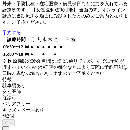
外来・予防接種・在宅医療・病児保育などに力を入れている
診療所です。 【女性医師選択可能】 当面の間、オンライン
診療は当診療所を過去に受診された方のみのご案内となりま
す。ご了承ください。
予約する
診療時間
月
火
水
木
金
土
日
祝
08:30〜12:00
●
●
●
●
●
●
16:00〜18:00
●
●
●
※ 医療機関の診療時間は上記の通りですが、すでに予約が
埋まっている場合や病院の都合などにより実際に予約可能な
日時と異なる場合がありますのでご了承ください
特徴
駐車場あり
女性医師
往診可
バリアフリー
キッズスペースあり
他
2
個
前へ
1