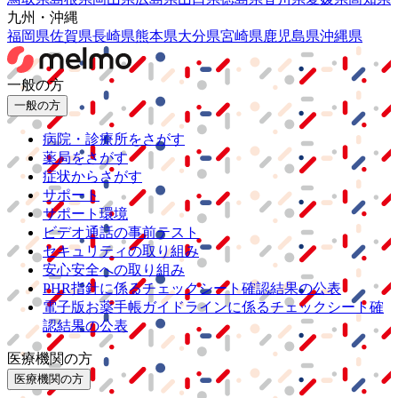
九州・沖縄
福岡県
佐賀県
長崎県
熊本県
大分県
宮崎県
鹿児島県
沖縄県
一般の方
一般の方
病院・診療所をさがす
薬局をさがす
症状からさがす
サポート
サポート環境
ビデオ通話の事前テスト
セキュリティの取り組み
安心安全への取り組み
PHR指針に係るチェックシート確認結果の公表
電子版お薬手帳ガイドラインに係るチェックシート確
認結果の公表
医療機関の方
医療機関の方