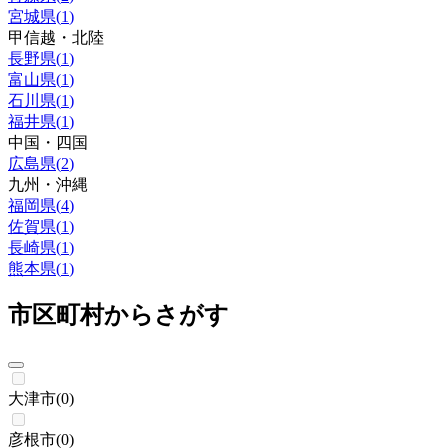
宮城県
(
1
)
甲信越・北陸
長野県
(
1
)
富山県
(
1
)
石川県
(
1
)
福井県
(
1
)
中国・四国
広島県
(
2
)
九州・沖縄
福岡県
(
4
)
佐賀県
(
1
)
長崎県
(
1
)
熊本県
(
1
)
市区町村からさがす
大津市
(
0
)
彦根市
(
0
)