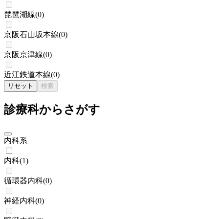
琵琶湖線
(
0
)
京阪石山坂本線
(
0
)
京阪京津線
(
0
)
近江鉄道本線
(
0
)
リセット
検索
診療科からさがす
内科系
内科
(
1
)
循環器内科
(
0
)
神経内科
(
0
)