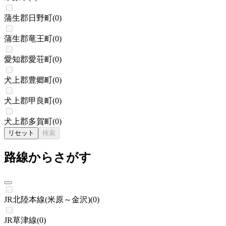
蒲生郡日野町
(
0
)
蒲生郡竜王町
(
0
)
愛知郡愛荘町
(
0
)
犬上郡豊郷町
(
0
)
犬上郡甲良町
(
0
)
犬上郡多賀町
(
0
)
リセット
検索
路線からさがす
JR北陸本線(米原～金沢)
(
0
)
JR草津線
(
0
)