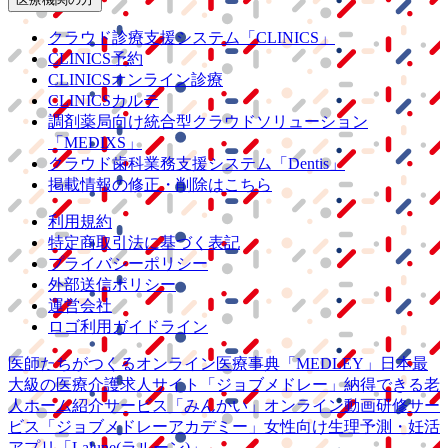
クラウド診療
支援システム
「CLINICS」
CLINICS予約
CLINICSオンライン診療
CLINICSカルテ
調剤薬局向け統合型クラウドソリューション
「MEDIXS」
クラウド歯科業務
支援システム
「Dentis」
掲載情報の修正・削除はこちら
利用規約
特定商取引法に基づく表記
プライバシーポリシー
外部送信ポリシー
運営会社
ロゴ利用ガイドライン
医師たちがつくる
オンライン医療事典
「MEDLEY」
日本最
大級の
医療介護求人サイト
「ジョブメドレー」
納得できる
老
人ホーム紹介サービス
「みんかい」
オンライン
動画研修サー
ビス
「ジョブメドレー
アカデミー」
女性向け
生理予測・妊活
アプリ
「Lalune(ラルーン)」