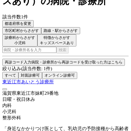
スあり
）
の病院・診療所
該当件数
1
件
都道府県を変更
市区町村
からさがす
路線・駅
からさがす
診療科からさがす
特徴からさがす
小児科
キッズスペースあり
検索
再診コード入力
病院・診療所から再診コードを受け取った方はこちら
絞り込み
(該当件数:
1
件)
すべて
対面診療可
オンライン診療可
東近江市あいとう診療所
滋賀県東近江市妹町29番地
日曜・祝日
休み
内科
小児科
整形外科
「身近なかかりつけ医として、乳幼児の予防接種から高齢者