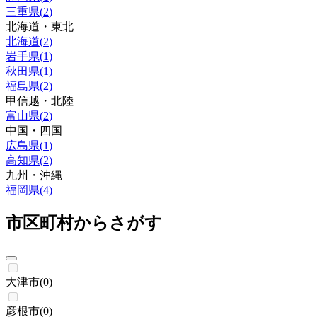
三重県
(
2
)
北海道・東北
北海道
(
2
)
岩手県
(
1
)
秋田県
(
1
)
福島県
(
2
)
甲信越・北陸
富山県
(
2
)
中国・四国
広島県
(
1
)
高知県
(
2
)
九州・沖縄
福岡県
(
4
)
市区町村からさがす
大津市
(
0
)
彦根市
(
0
)