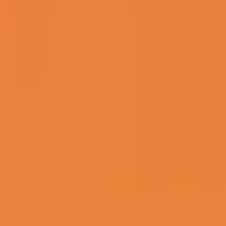
おります。患者さんは通院する必要がなく、ご自宅などご都合の
を開設しています。強力な抗菌・消臭成分を含む洗剤や高残香
る産婦人科を目指してこの取り組みを始めました。香害でお困