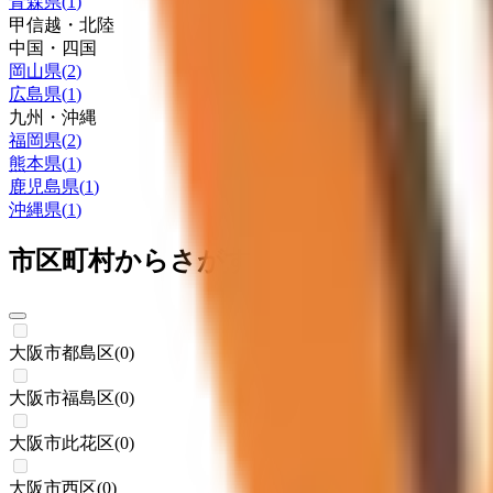
青森県
(
1
)
甲信越・北陸
中国・四国
岡山県
(
2
)
広島県
(
1
)
九州・沖縄
福岡県
(
2
)
熊本県
(
1
)
鹿児島県
(
1
)
沖縄県
(
1
)
市区町村からさがす
大阪市都島区
(
0
)
大阪市福島区
(
0
)
大阪市此花区
(
0
)
大阪市西区
(
0
)