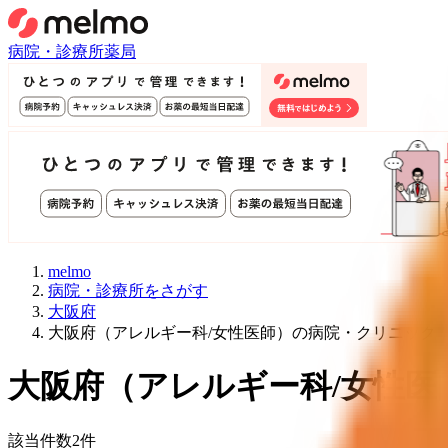
病院・診療所
薬局
melmo
病院・診療所をさがす
大阪府
大阪府（アレルギー科/女性医師）の病院・クリニック
大阪府
（
アレルギー科/女性医
該当件数
2
件