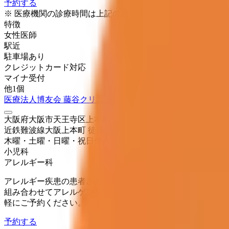
予約する
※ 医療機関の診療時間は上記の通りですが、すでに予約が
特徴
女性医師
駅近
駐車場あり
クレジットカード対応
マイナ受付
他
1
個
医療法人博友会 藤谷クリニック
大阪府大阪市天王寺区上本町6丁目3番31 うえほんまちハイ
近鉄難波線
大阪上本町
徒歩
1
分
木曜・土曜・日曜・祝日
休み
小児科
アレルギー科
アレルギー疾患の患者さんを中心に診療を行っています。ア
組み合わせてアレルゲンを調べ、それぞれに合った治療を心
軽にご予約ください。
予約する