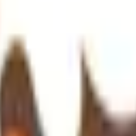
リ
「Lalune(ラルーン)」