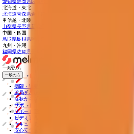
愛知県
静岡県
岐阜県
三重県
北海道・東北
北海道
青森県
岩手県
宮城県
秋田県
山形県
福島県
甲信越・北陸
山梨県
長野県
新潟県
富山県
石川県
福井県
中国・四国
鳥取県
島根県
岡山県
広島県
山口県
徳島県
香川県
愛媛県
高知県
九州・沖縄
福岡県
佐賀県
長崎県
熊本県
大分県
宮崎県
鹿児島県
沖縄県
一般の方
一般の方
病院・診療所をさがす
薬局をさがす
症状からさがす
サポート
サポート環境
ビデオ通話の事前テスト
セキュリティの取り組み
安心安全への取り組み