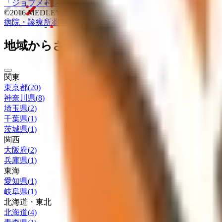
「ジョブメドレー
アカデミー」
女性向け
生理予測・妊活アプ
©2016 MEDLEY, INC.
病院・診療所
薬局
地域からさがす
関東
東京都
(
20
)
神奈川県
(
8
)
埼玉県
(
2
)
千葉県
(
1
)
茨城県
(
1
)
関西
大阪府
(
2
)
兵庫県
(
1
)
東海
愛知県
(
1
)
岐阜県
(
1
)
北海道・東北
北海道
(
4
)