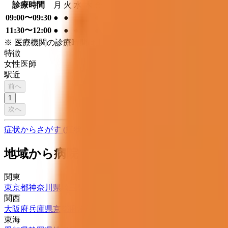
診療時間
月
火
水
木
金
土
日
祝
09:00〜09:30
●
●
●
11:30〜12:00
●
●
●
●
※ 医療機関の診療時間は上記の通りですが、すでに予約が
特徴
女性医師
駅近
前へ
1
次へ
症状からさがす (症状チェッカー)
気になる症状から調べ、結
地域から病院・診療所をさがす
関東
東京都
神奈川県
埼玉県
千葉県
茨城県
栃木県
群馬県
関西
大阪府
兵庫県
京都府
滋賀県
奈良県
和歌山県
東海