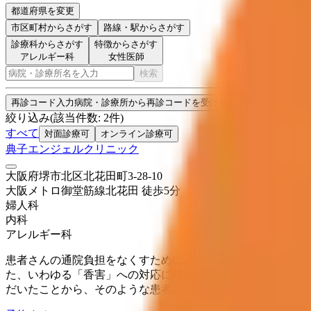
都道府県を変更
市区町村
からさがす
路線・駅
からさがす
診療科からさがす
特徴からさがす
アレルギー科
女性医師
検索
再診コード入力
病院・診療所から再診コードを受け取った方はこちら
絞り込み
(該当件数:
2
件)
すべて
対面診療可
オンライン診療可
典子エンジェルクリニック
大阪府堺市北区北花田町3-28-10
大阪メトロ御堂筋線
北花田
徒歩
5
分
婦人科
内科
アレルギー科
患者さんの通院負担をなくすためにオンライン診療を行って
た、いわゆる「香害」への対応に特化すべく、「香害外来」
だいたことから、そのような患者さんでも安心して受診でき