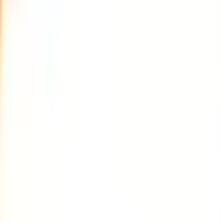
結果の公表
S」
級の
医療介護求人サイト
「ジョブメドレー」
納得できる
老人ホ