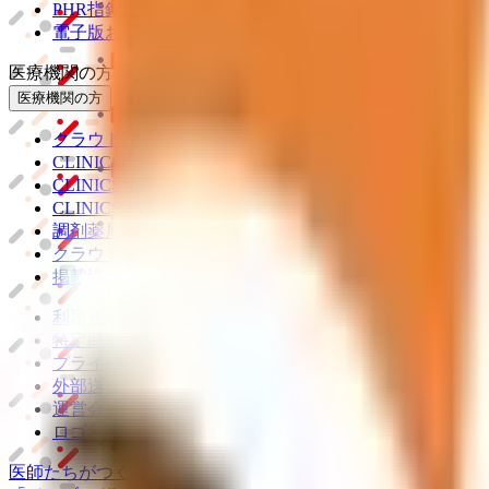
PHR指針に係るチェックシート確認結果の公表
電子版お薬手帳ガイドラインに係るチェックシート確認
医療機関の方
医療機関の方
クラウド診療
支援システム
「CLINICS」
CLINICS予約
CLINICSオンライン診療
CLINICSカルテ
調剤薬局向け統合型クラウドソリューション
「MEDIX
クラウド歯科業務
支援システム
「Dentis」
掲載情報の修正・削除はこちら
利用規約
特定商取引法に基づく表記
プライバシーポリシー
外部送信ポリシー
運営会社
ロゴ利用ガイドライン
医師たちがつくる
オンライン医療事典
「MEDLEY」
日本最大