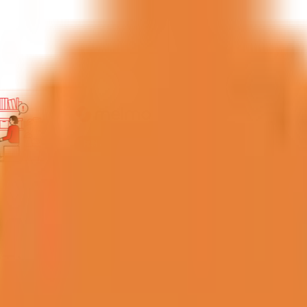
師
）
の病院・診療所