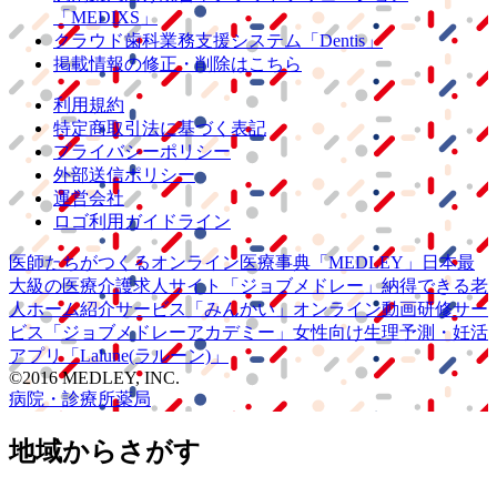
「MEDIXS」
クラウド歯科業務
支援システム
「Dentis」
掲載情報の修正・削除はこちら
利用規約
特定商取引法に基づく表記
プライバシーポリシー
外部送信ポリシー
運営会社
ロゴ利用ガイドライン
医師たちがつくる
オンライン医療事典
「MEDLEY」
日本最
大級の
医療介護求人サイト
「ジョブメドレー」
納得できる
老
人ホーム紹介サービス
「みんかい」
オンライン
動画研修サー
ビス
「ジョブメドレー
アカデミー」
女性向け
生理予測・妊活
アプリ
「Lalune(ラルーン)」
©2016 MEDLEY, INC.
病院・診療所
薬局
地域からさがす