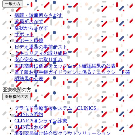
一般の方
病院・診療所をさがす
薬局をさがす
症状からさがす
サポート
サポート環境
ビデオ通話の事前テスト
セキュリティの取り組み
安心安全への取り組み
PHR指針に係るチェックシート確認結果の公表
電子版お薬手帳ガイドラインに係るチェックシート確
認結果の公表
医療機関の方
医療機関の方
クラウド診療
支援システム
「CLINICS」
CLINICS予約
CLINICSオンライン診療
CLINICSカルテ
調剤薬局向け統合型クラウドソリューション