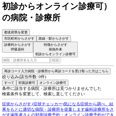
初診からオンライン診療可
）
の病院・診療所
都道府県を変更
市区町村
からさがす
路線・駅
からさがす
診療科からさがす
特徴からさがす
呼吸器科
発熱外来
初診からオンライン診療可
検索
再診コード入力
病院・診療所から再診コードを受け取った方はこちら
絞り込み
(該当件数:
0
件)
すべて
対面診療可
オンライン診療可
条件に該当する病院・診療所は見つかりませんでした
検索条件を変更して、検索し直してください
症状からさがす (症状チェッカー)
気になる症状から調べ、結
果をもとに適切な病院・診療所を提案します
歯科診療所をさ
がす
歯医者さんの対面診療予約・オンライン診療予約ができ