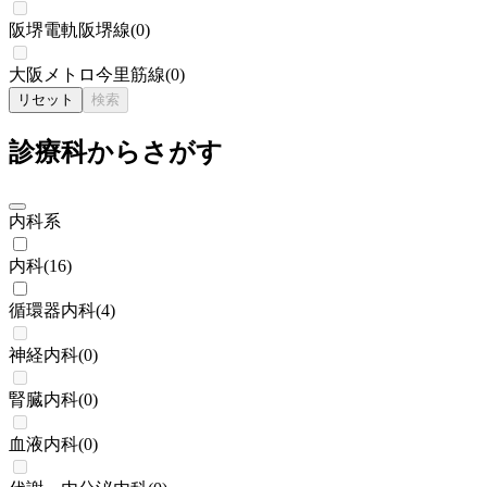
阪堺電軌阪堺線
(
0
)
大阪メトロ今里筋線
(
0
)
リセット
検索
診療科からさがす
内科系
内科
(
16
)
循環器内科
(
4
)
神経内科
(
0
)
腎臓内科
(
0
)
血液内科
(
0
)