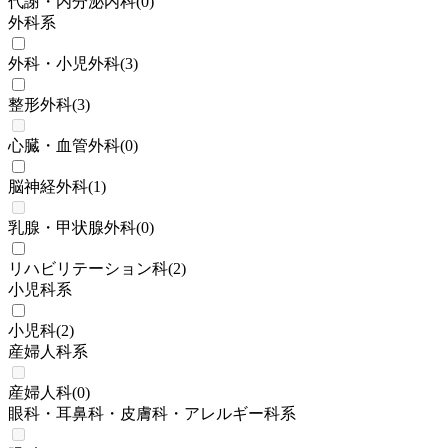
代謝・内分泌内科
(
0
)
外科系
外科・小児外科
(
3
)
整形外科
(
3
)
心臓・血管外科
(
0
)
脳神経外科
(
1
)
乳腺・甲状腺外科
(
0
)
リハビリテーション科
(
2
)
小児科系
小児科
(
2
)
産婦人科系
産婦人科
(
0
)
眼科・耳鼻科・皮膚科・アレルギー科系