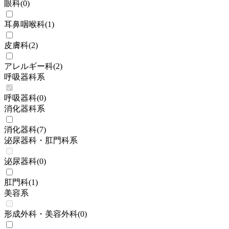
眼科
(
0
)
耳鼻咽喉科
(
1
)
皮膚科
(
2
)
アレルギー科
(
2
)
呼吸器科系
呼吸器科
(
0
)
消化器科系
消化器科
(
7
)
泌尿器科・肛門科系
泌尿器科
(
0
)
肛門科
(
1
)
美容系
形成外科・美容外科
(
0
)