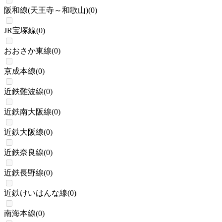
阪和線(天王寺～和歌山)
(
0
)
JR宝塚線
(
0
)
おおさか東線
(
0
)
京成本線
(
0
)
近鉄難波線
(
0
)
近鉄南大阪線
(
0
)
近鉄大阪線
(
0
)
近鉄奈良線
(
0
)
近鉄長野線
(
0
)
近鉄けいはんな線
(
0
)
南海本線
(
0
)