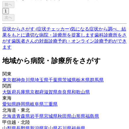
前へ
1
次へ
症状からさがす (症状チェッカー)
気になる症状から調べ、結
果をもとに適切な病院・診療所を提案します
歯科診療所をさ
がす
歯医者さんの対面診療予約・オンライン診療予約ができ
ます
地域から病院・診療所をさがす
関東
東京都
神奈川県
埼玉県
千葉県
茨城県
栃木県
群馬県
関西
大阪府
兵庫県
京都府
滋賀県
奈良県
和歌山県
東海
愛知県
静岡県
岐阜県
三重県
北海道・東北
北海道
青森県
岩手県
宮城県
秋田県
山形県
福島県
甲信越・北陸
山梨県
長野県
新潟県
富山県
石川県
福井県