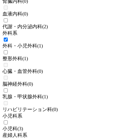
腎臓内科
(
0
)
血液内科
(
0
)
代謝・内分泌内科
(
2
)
外科系
外科・小児外科
(
1
)
整形外科
(
1
)
心臓・血管外科
(
0
)
脳神経外科
(
0
)
乳腺・甲状腺外科
(
1
)
リハビリテーション科
(
0
)
小児科系
小児科
(
3
)
産婦人科系