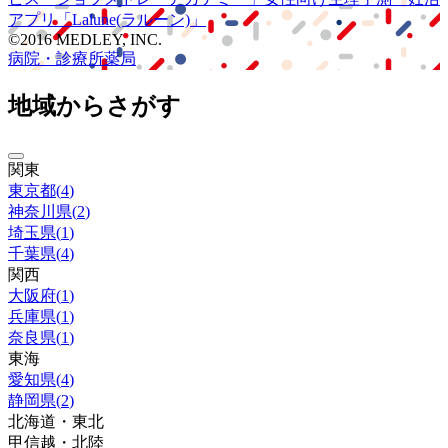
アプリ
「Lalune(ラルーン)」
©2016 MEDLEY, INC.
病院・診療所
薬局
地域からさがす
関東
東京都
(
4
)
神奈川県
(
2
)
埼玉県
(
1
)
千葉県
(
4
)
関西
大阪府
(
1
)
兵庫県
(
1
)
奈良県
(
1
)
東海
愛知県
(
4
)
静岡県
(
2
)
北海道・東北
甲信越・北陸