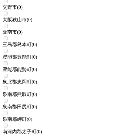
交野市
(
0
)
大阪狭山市
(
0
)
阪南市
(
0
)
三島郡島本町
(
0
)
豊能郡豊能町
(
0
)
豊能郡能勢町
(
0
)
泉北郡忠岡町
(
0
)
泉南郡熊取町
(
0
)
泉南郡田尻町
(
0
)
泉南郡岬町
(
0
)
南河内郡太子町
(
0
)