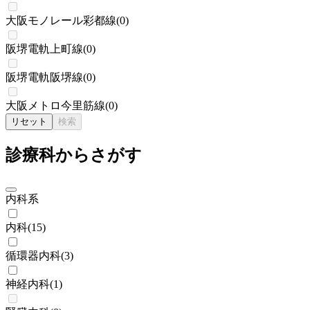
大阪モノレール彩都線
(
0
)
阪堺電軌上町線
(
0
)
阪堺電軌阪堺線
(
0
)
大阪メトロ今里筋線
(
0
)
リセット
検索
診療科からさがす
内科系
内科
(
15
)
循環器内科
(
3
)
神経内科
(
1
)