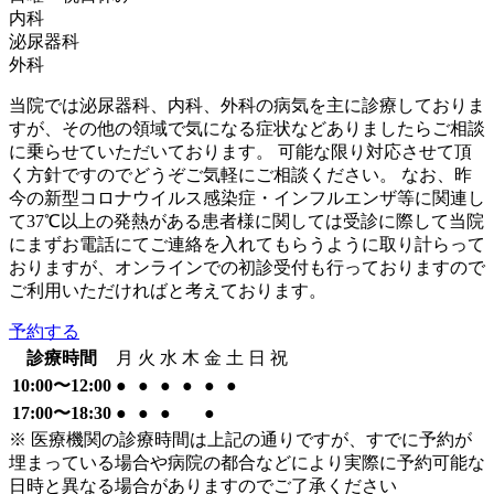
内科
泌尿器科
外科
当院では泌尿器科、内科、外科の病気を主に診療しておりま
すが、その他の領域で気になる症状などありましたらご相談
に乗らせていただいております。 可能な限り対応させて頂
く方針ですのでどうぞご気軽にご相談ください。 なお、昨
今の新型コロナウイルス感染症・インフルエンザ等に関連し
て37℃以上の発熱がある患者様に関しては受診に際して当院
にまずお電話にてご連絡を入れてもらうように取り計らって
おりますが、オンラインでの初診受付も行っておりますので
ご利用いただければと考えております。
予約する
診療時間
月
火
水
木
金
土
日
祝
10:00〜12:00
●
●
●
●
●
●
17:00〜18:30
●
●
●
●
※ 医療機関の診療時間は上記の通りですが、すでに予約が
埋まっている場合や病院の都合などにより実際に予約可能な
日時と異なる場合がありますのでご了承ください