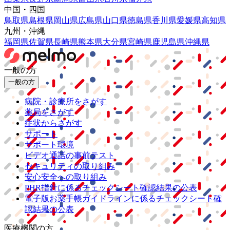
中国・四国
鳥取県
島根県
岡山県
広島県
山口県
徳島県
香川県
愛媛県
高知県
九州・沖縄
福岡県
佐賀県
長崎県
熊本県
大分県
宮崎県
鹿児島県
沖縄県
一般の方
一般の方
病院・診療所をさがす
薬局をさがす
症状からさがす
サポート
サポート環境
ビデオ通話の事前テスト
セキュリティの取り組み
安心安全への取り組み
PHR指針に係るチェックシート確認結果の公表
電子版お薬手帳ガイドラインに係るチェックシート確
認結果の公表
医療機関の方