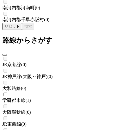
南河内郡河南町
(
0
)
南河内郡千早赤阪村
(
0
)
リセット
検索
路線からさがす
JR京都線
(
0
)
JR神戸線(大阪～神戸)
(
0
)
大和路線
(
0
)
学研都市線
(
1
)
大阪環状線
(
0
)
JR東西線
(
0
)