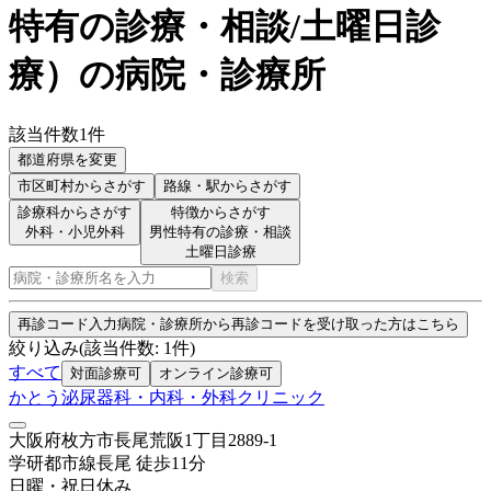
特有の診療・相談/土曜日診
療
）
の病院・診療所
該当件数
1
件
都道府県を変更
市区町村
からさがす
路線・駅
からさがす
診療科からさがす
特徴からさがす
外科・小児外科
男性特有の診療・相談
土曜日診療
検索
再診コード入力
病院・診療所から再診コードを受け取った方はこちら
絞り込み
(該当件数:
1
件)
すべて
対面診療可
オンライン診療可
かとう泌尿器科・内科・外科クリニック
大阪府枚方市長尾荒阪1丁目2889-1
学研都市線
長尾
徒歩
11
分
日曜・祝日
休み