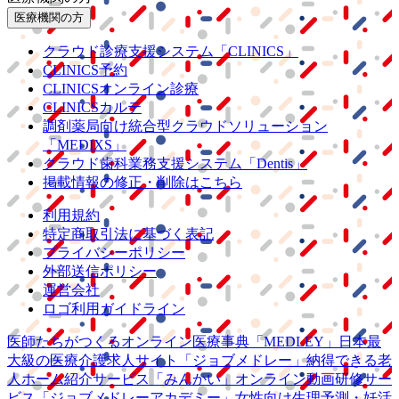
医療機関の方
クラウド診療
支援システム
「CLINICS」
CLINICS予約
CLINICSオンライン診療
CLINICSカルテ
調剤薬局向け統合型クラウドソリューション
「MEDIXS」
クラウド歯科業務
支援システム
「Dentis」
掲載情報の修正・削除はこちら
利用規約
特定商取引法に基づく表記
プライバシーポリシー
外部送信ポリシー
運営会社
ロゴ利用ガイドライン
医師たちがつくる
オンライン医療事典
「MEDLEY」
日本最
大級の
医療介護求人サイト
「ジョブメドレー」
納得できる
老
人ホーム紹介サービス
「みんかい」
オンライン
動画研修サー
ビス
「ジョブメドレー
アカデミー」
女性向け
生理予測・妊活