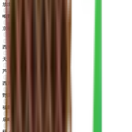
放出
(
0
)
鴫野
(
0
)
京橋
(
0
)
大阪環状線
西梅田
(
0
)
天王寺駅前
(
0
)
芦原橋
(
0
)
西九条
(
0
)
野田
(
0
)
福島
(
0
)
扇町
(
0
)
桜ノ宮
(
0
)