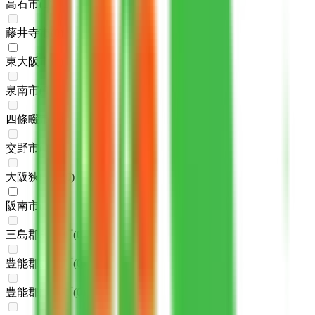
高石市
(
1
)
藤井寺市
(
0
)
東大阪市
(
1
)
泉南市
(
0
)
四條畷市
(
0
)
交野市
(
0
)
大阪狭山市
(
0
)
阪南市
(
1
)
三島郡島本町
(
0
)
豊能郡豊能町
(
0
)
豊能郡能勢町
(
0
)