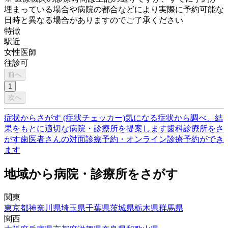
埋まっている場合や病院の都合などにより実際に予約可能な
日時と異なる場合がありますのでご了承ください
特徴
駅近
女性医師
往診可
前へ
1
次へ
症状からさがす (症状チェッカー)
気になる症状から調べ、結
果をもとに適切な病院・診療所を提案します
歯科診療所をさ
がす
歯医者さんの対面診療予約・オンライン診療予約ができ
ます
地域から病院・診療所をさがす
関東
東京都
神奈川県
埼玉県
千葉県
茨城県
栃木県
群馬県
関西