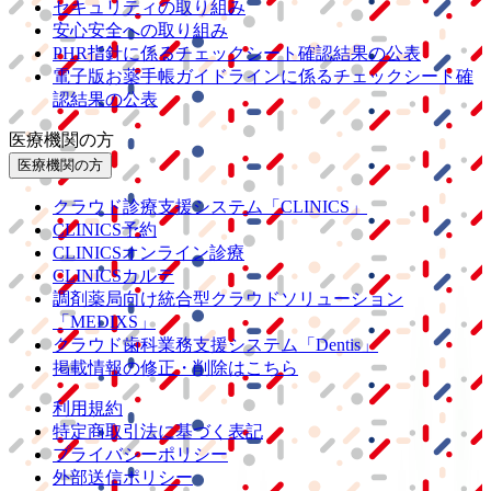
セキュリティの取り組み
安心安全への取り組み
PHR指針に係るチェックシート確認結果の公表
電子版お薬手帳ガイドラインに係るチェックシート確
認結果の公表
医療機関の方
医療機関の方
クラウド診療
支援システム
「CLINICS」
CLINICS予約
CLINICSオンライン診療
CLINICSカルテ
調剤薬局向け統合型クラウドソリューション
「MEDIXS」
クラウド歯科業務
支援システム
「Dentis」
掲載情報の修正・削除はこちら
利用規約
特定商取引法に基づく表記
プライバシーポリシー
外部送信ポリシー