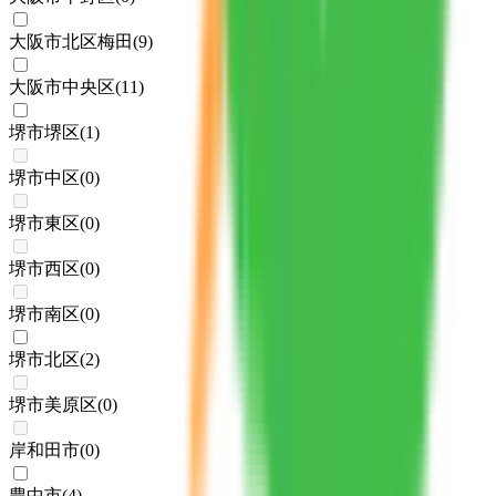
大阪市北区梅田
(
9
)
大阪市中央区
(
11
)
堺市堺区
(
1
)
堺市中区
(
0
)
堺市東区
(
0
)
堺市西区
(
0
)
堺市南区
(
0
)
堺市北区
(
2
)
堺市美原区
(
0
)
岸和田市
(
0
)
豊中市
(
4
)