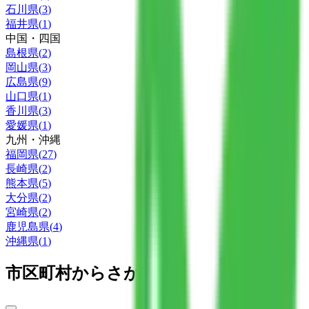
石川県
(
3
)
福井県
(
1
)
中国・四国
島根県
(
2
)
岡山県
(
3
)
広島県
(
9
)
山口県
(
1
)
香川県
(
3
)
愛媛県
(
1
)
九州・沖縄
福岡県
(
27
)
長崎県
(
2
)
熊本県
(
5
)
大分県
(
2
)
宮崎県
(
2
)
鹿児島県
(
4
)
沖縄県
(
1
)
市区町村からさがす