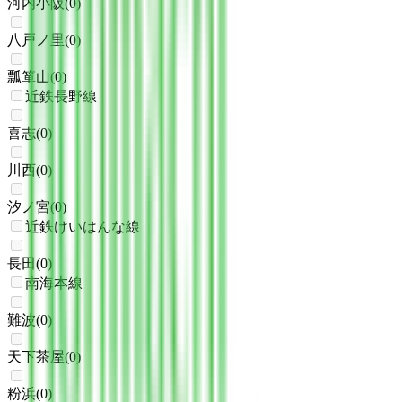
河内小阪
(
0
)
八戸ノ里
(
0
)
瓢箪山
(
0
)
近鉄長野線
喜志
(
0
)
川西
(
0
)
汐ノ宮
(
0
)
近鉄けいはんな線
長田
(
0
)
南海本線
難波
(
0
)
天下茶屋
(
0
)
粉浜
(
0
)