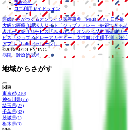
運営会社
ロゴ利用ガイドライン
医師たちがつくる
オンライン医療事典
「MEDLEY」
日本最
大級の
医療介護求人サイト
「ジョブメドレー」
納得できる
老
人ホーム紹介サービス
「みんかい」
オンライン
動画研修サー
ビス
「ジョブメドレー
アカデミー」
女性向け
生理予測・妊活
アプリ
「Lalune(ラルーン)」
©2016 MEDLEY, INC.
病院・診療所
薬局
地域からさがす
関東
東京都
(
210
)
神奈川県
(
75
)
埼玉県
(
27
)
千葉県
(
32
)
茨城県
(
1
)
栃木県
(
3
)
関西