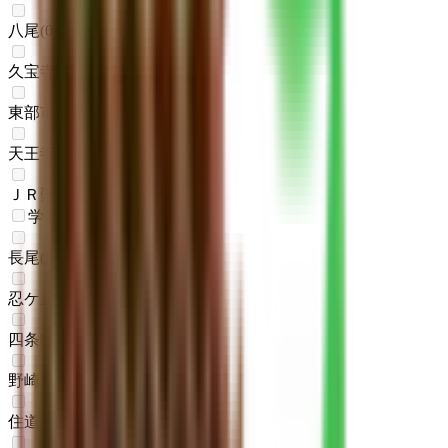
八尾
(
0
)
久宝寺
(
0
)
東部市場前
(
0
)
天王寺駅前
(
0
)
ＪＲ難波
(
0
)
学研都市線
長尾
(
0
)
忍ケ丘
(
0
)
四条畷
(
0
)
野崎
(
0
)
住道
(
0
)