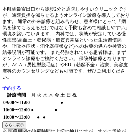
本町駅最寄出口から徒歩2分と通院しやすいクリニックです
が、通院負担を減らせるようオンライン診療を導入しており
ます。 通常の外来診療と組み合わせ、患者様にとって「病
気を診てもらえるだけではなく予防も含めて相談しやすい」
環境を築いていきます。 内科では、状態が安定している慢
性疾患(高血圧・糖尿病・脂質異常症といった生活習慣病
や、呼吸器症状・消化器症状など)へのお薬の処方や検査の
結果説明が可能です。 また発熱されている患者様は、まず
オンライン診療をご検討ください。 保険外診療となります
が、AGA（男性型脱毛症）やED（勃起不全）治療、美容皮
膚科のカウンセリングなども可能です。ぜひご利用くださ
い。
予約する
診療時間
月
火
水
木
金
土
日
祝
09:00〜11:00
●
10:00〜12:00
●
●
10:00〜13:00
●
●
さらに表示
※ 医療機関の診療時間は上記の通りですが、すでに予約が