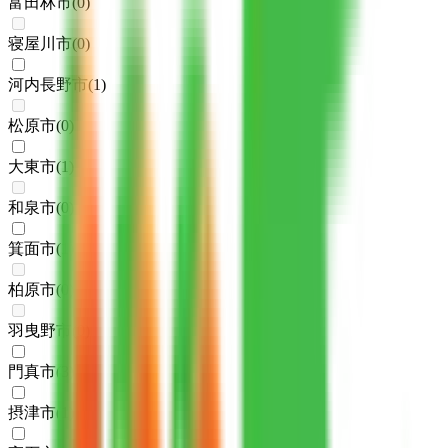
富田林市
(
0
)
寝屋川市
(
0
)
河内長野市
(
1
)
松原市
(
0
)
大東市
(
1
)
和泉市
(
0
)
箕面市
(
1
)
柏原市
(
0
)
羽曳野市
(
0
)
門真市
(
3
)
摂津市
(
1
)