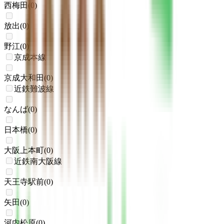
西梅田
(
0
)
放出
(
0
)
野江
(
0
)
京成本線
京成大和田
(
0
)
近鉄難波線
なんば
(
0
)
日本橋
(
0
)
大阪上本町
(
0
)
近鉄南大阪線
天王寺駅前
(
0
)
矢田
(
0
)
河内松原
(
0
)