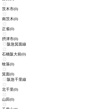
茨木市
(
0
)
南茨木
(
0
)
正雀
(
0
)
摂津市
(
0
)
阪急箕面線
石橋阪大前
(
0
)
牧落
(
0
)
箕面
(
0
)
阪急千里線
北千里
(
0
)
山田
(
0
)