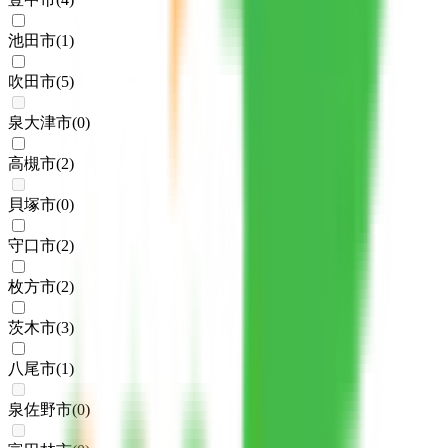
池田市
(
1
)
吹田市
(
5
)
泉大津市
(
0
)
高槻市
(
2
)
貝塚市
(
0
)
守口市
(
2
)
枚方市
(
2
)
茨木市
(
3
)
八尾市
(
1
)
泉佐野市
(
0
)