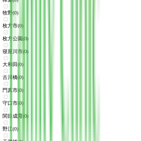
牧野
(
0
)
枚方市
(
0
)
枚方公園
(
0
)
寝屋川市
(
0
)
大和田
(
0
)
古川橋
(
0
)
門真市
(
0
)
守口市
(
0
)
関目成育
(
0
)
野江
(
0
)