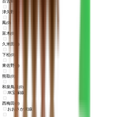
百舌鳥
(
0
)
津久野
(
0
)
鳳
(
0
)
富木
(
0
)
久米田
(
0
)
下松
(
0
)
東佐野
(
0
)
熊取
(
0
)
和泉鳥取
(
0
)
JR宝塚線
西梅田
(
0
)
おおさか東線