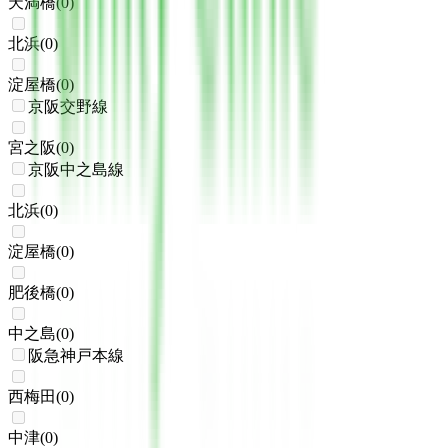
天満橋
(
0
)
北浜
(
0
)
淀屋橋
(
0
)
京阪交野線
宮之阪
(
0
)
京阪中之島線
北浜
(
0
)
淀屋橋
(
0
)
肥後橋
(
0
)
中之島
(
0
)
阪急神戸本線
西梅田
(
0
)
中津
(
0
)