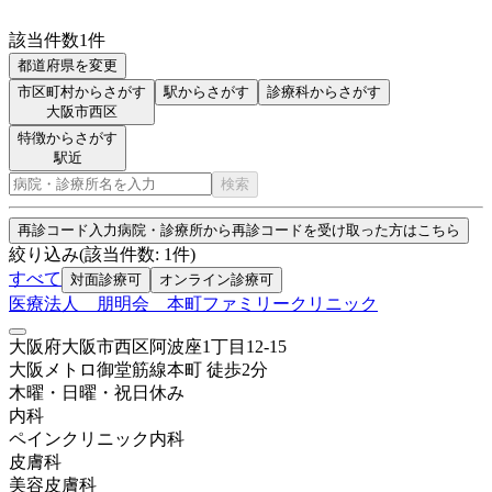
該当件数
1
件
都道府県を変更
市区町村からさがす
駅からさがす
診療科からさがす
大阪市西区
特徴からさがす
駅近
検索
再診コード入力
病院・診療所から再診コードを受け取った方はこちら
絞り込み
(該当件数:
1
件)
すべて
対面診療可
オンライン診療可
医療法人 朋明会 本町ファミリークリニック
大阪府大阪市西区阿波座1丁目12-15
大阪メトロ御堂筋線
本町
徒歩
2
分
木曜・日曜・祝日
休み
内科
ペインクリニック内科
皮膚科
美容皮膚科