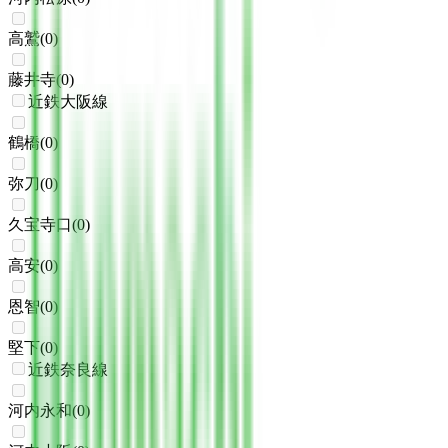
高鷲
(
0
)
藤井寺
(
0
)
近鉄大阪線
鶴橋
(
0
)
弥刀
(
0
)
久宝寺口
(
0
)
高安
(
0
)
恩智
(
0
)
堅下
(
0
)
近鉄奈良線
河内永和
(
0
)