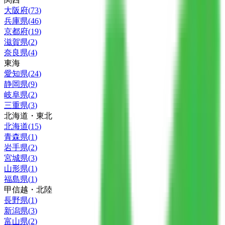
大阪府
(
73
)
兵庫県
(
46
)
京都府
(
19
)
滋賀県
(
2
)
奈良県
(
4
)
東海
愛知県
(
24
)
静岡県
(
9
)
岐阜県
(
2
)
三重県
(
3
)
北海道・東北
北海道
(
15
)
青森県
(
1
)
岩手県
(
2
)
宮城県
(
3
)
山形県
(
1
)
福島県
(
1
)
甲信越・北陸
長野県
(
1
)
新潟県
(
3
)
富山県
(
2
)