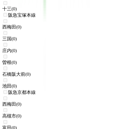
十三
(
0
)
阪急宝塚本線
西梅田
(
0
)
三国
(
0
)
庄内
(
0
)
曽根
(
0
)
石橋阪大前
(
0
)
池田
(
0
)
阪急京都本線
西梅田
(
0
)
高槻市
(
0
)
富田
(
0
)