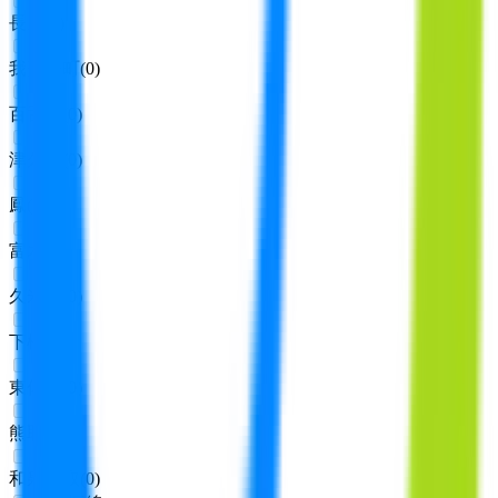
長居
(
0
)
我孫子町
(
0
)
百舌鳥
(
0
)
津久野
(
0
)
鳳
(
0
)
富木
(
0
)
久米田
(
0
)
下松
(
0
)
東佐野
(
0
)
熊取
(
0
)
和泉鳥取
(
0
)