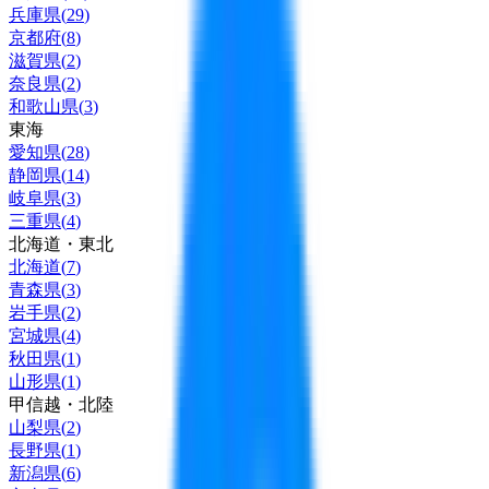
兵庫県
(
29
)
京都府
(
8
)
滋賀県
(
2
)
奈良県
(
2
)
和歌山県
(
3
)
東海
愛知県
(
28
)
静岡県
(
14
)
岐阜県
(
3
)
三重県
(
4
)
北海道・東北
北海道
(
7
)
青森県
(
3
)
岩手県
(
2
)
宮城県
(
4
)
秋田県
(
1
)
山形県
(
1
)
甲信越・北陸
山梨県
(
2
)
長野県
(
1
)
新潟県
(
6
)