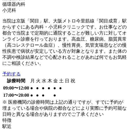
循環器内科
小児科
当院は京阪「関目」駅、大阪メトロ今里筋線「関目成育」駅
からすぐにある内科・小児科クリニックです。お仕事などの
都合で当院まで定期的に通院することが難しい方に対してオ
ンライン診療を行っております。高血圧、糖尿病、脂質異常
（高コレステロール血症）、慢性胃炎、気管支喘息などの慢
性疾患で病状が安定している方が対象となります。また体の
不調や検診結果などで心配されることがあれば何でもお気軽
にご相談ください。
予約する
診療時間
月
火
水
木
金
土
日
祝
09:00〜12:00
●
●
●
●
●
●
17:00〜20:00
●
●
●
●
※ 医療機関の診療時間は上記の通りですが、すでに予約が
埋まっている場合や病院の都合などにより実際に予約可能な
日時と異なる場合がありますのでご了承ください
特徴
駅近