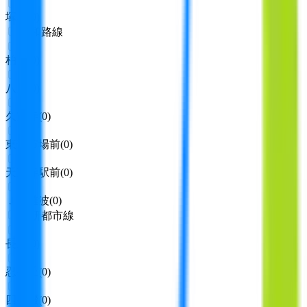
塚本
(
0
)
大和路線
柏原
(
0
)
八尾
(
0
)
久宝寺
(
0
)
東部市場前
(
0
)
天王寺駅前
(
0
)
ＪＲ難波
(
0
)
学研都市線
長尾
(
0
)
忍ケ丘
(
0
)
四条畷
(
0
)