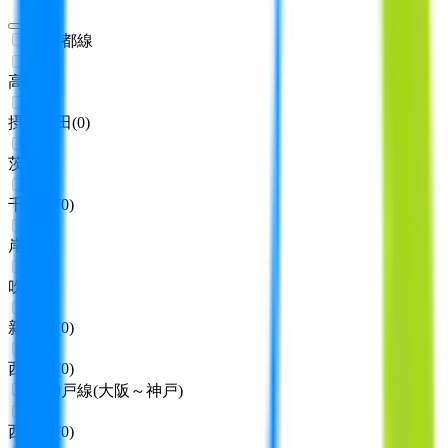
JR京都線
高槻
(
0
)
摂津富田
(
0
)
茨木
(
0
)
千里丘
(
0
)
岸辺
(
0
)
吹田
(
0
)
新大阪
(
0
)
西梅田
(
0
)
JR神戸線(大阪～神戸)
西梅田
(
0
)