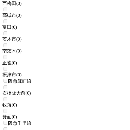
西梅田
(
0
)
高槻市
(
0
)
富田
(
0
)
茨木市
(
0
)
南茨木
(
0
)
正雀
(
0
)
摂津市
(
0
)
阪急箕面線
石橋阪大前
(
0
)
牧落
(
0
)
箕面
(
0
)
阪急千里線