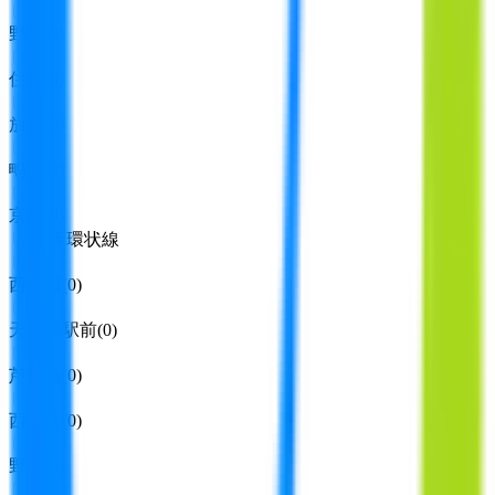
野崎
(
0
)
住道
(
0
)
放出
(
0
)
鴫野
(
0
)
京橋
(
0
)
大阪環状線
西梅田
(
0
)
天王寺駅前
(
0
)
芦原橋
(
0
)
西九条
(
0
)
野田
(
0
)