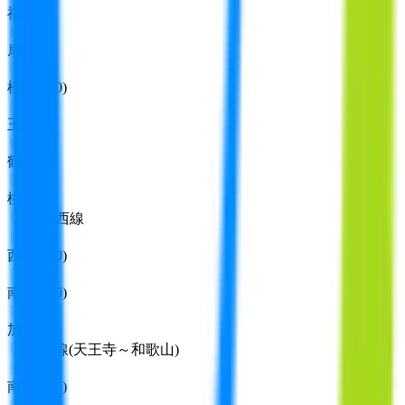
福島
(
0
)
扇町
(
0
)
桜ノ宮
(
0
)
玉造
(
0
)
鶴橋
(
0
)
桃谷
(
0
)
JR東西線
西梅田
(
0
)
南森町
(
0
)
加島
(
0
)
阪和線(天王寺～和歌山)
南田辺
(
0
)