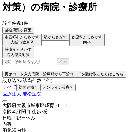
対策
）
の病院・診療所
該当件数
1
件
都道府県を変更
市区町村からさがす
駅からさがす
診療科からさがす
大阪市城東区
内科
特徴からさがす
院内感染対策
検索
再診コード入力
病院・診療所から再診コードを受け取った方はこちら
絞り込み
(該当件数:
1
件)
すべて
対面診療可
オンライン診療可
医療法人 若松医院
大阪府大阪市城東区成育5-8-15
京阪本線
関目
徒歩
3
分
日曜・祝日
休み
内科
消化器内科