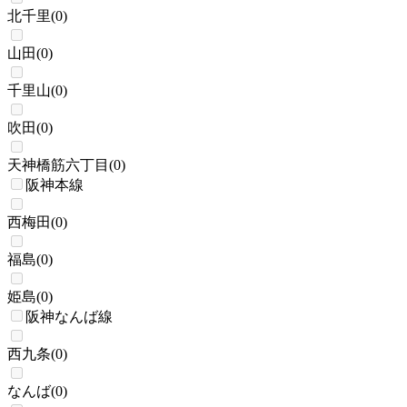
北千里
(
0
)
山田
(
0
)
千里山
(
0
)
吹田
(
0
)
天神橋筋六丁目
(
0
)
阪神本線
西梅田
(
0
)
福島
(
0
)
姫島
(
0
)
阪神なんば線
西九条
(
0
)
なんば
(
0
)