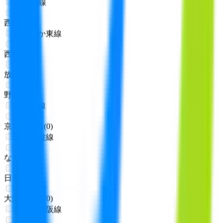
JR宝塚線
西梅田
(
0
)
おおさか東線
西梅田
(
0
)
放出
(
0
)
野江
(
0
)
京成本線
京成大和田
(
0
)
近鉄難波線
なんば
(
0
)
日本橋
(
0
)
大阪上本町
(
0
)
近鉄南大阪線