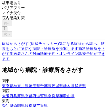
駐車場あり
バリアフリー
マイナ受付
院内感染対策
前へ
1
次へ
症状からさがす (症状チェッカー)
気になる症状から調べ、結
果をもとに適切な病院・診療所を提案します
歯科診療所をさ
がす
歯医者さんの対面診療予約・オンライン診療予約ができ
ます
地域から病院・診療所をさがす
関東
東京都
神奈川県
埼玉県
千葉県
茨城県
栃木県
群馬県
関西
大阪府
兵庫県
京都府
滋賀県
奈良県
和歌山県
東海
愛知県
静岡県
岐阜県
三重県