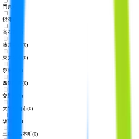
門真市
(
1
)
摂津市
(
2
)
高石市
(
1
)
藤井寺市
(
0
)
東大阪市
(
0
)
泉南市
(
0
)
四條畷市
(
0
)
交野市
(
0
)
大阪狭山市
(
0
)
阪南市
(
1
)
三島郡島本町
(
0
)