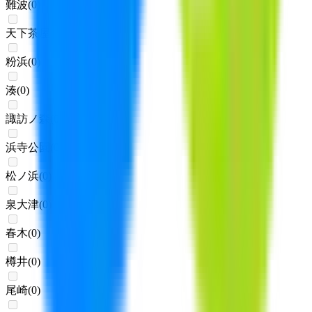
難波
(
0
)
天下茶屋
(
0
)
粉浜
(
0
)
湊
(
0
)
諏訪ノ森
(
0
)
浜寺公園
(
0
)
松ノ浜
(
0
)
泉大津
(
0
)
春木
(
0
)
樽井
(
0
)
尾崎
(
0
)