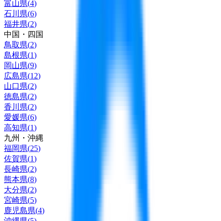
富山県
(
4
)
石川県
(
6
)
福井県
(
2
)
中国・四国
鳥取県
(
2
)
島根県
(
1
)
岡山県
(
9
)
広島県
(
12
)
山口県
(
2
)
徳島県
(
2
)
香川県
(
2
)
愛媛県
(
6
)
高知県
(
1
)
九州・沖縄
福岡県
(
25
)
佐賀県
(
1
)
長崎県
(
2
)
熊本県
(
8
)
大分県
(
2
)
宮崎県
(
5
)
鹿児島県
(
4
)
沖縄県
(
5
)