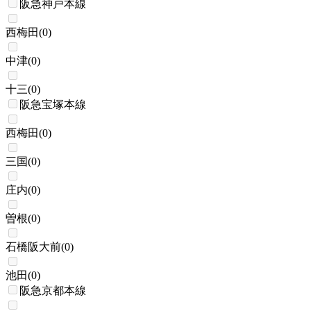
阪急神戸本線
西梅田
(
0
)
中津
(
0
)
十三
(
0
)
阪急宝塚本線
西梅田
(
0
)
三国
(
0
)
庄内
(
0
)
曽根
(
0
)
石橋阪大前
(
0
)
池田
(
0
)
阪急京都本線