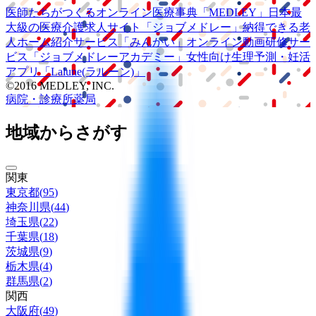
医師たちがつくる
オンライン医療事典
「MEDLEY」
日本最
大級の
医療介護求人サイト
「ジョブメドレー」
納得できる
老
人ホーム紹介サービス
「みんかい」
オンライン
動画研修サー
ビス
「ジョブメドレー
アカデミー」
女性向け
生理予測・妊活
アプリ
「Lalune(ラルーン)」
©2016 MEDLEY, INC.
病院・診療所
薬局
地域からさがす
関東
東京都
(
95
)
神奈川県
(
44
)
埼玉県
(
22
)
千葉県
(
18
)
茨城県
(
9
)
栃木県
(
4
)
群馬県
(
2
)
関西
大阪府
(
49
)