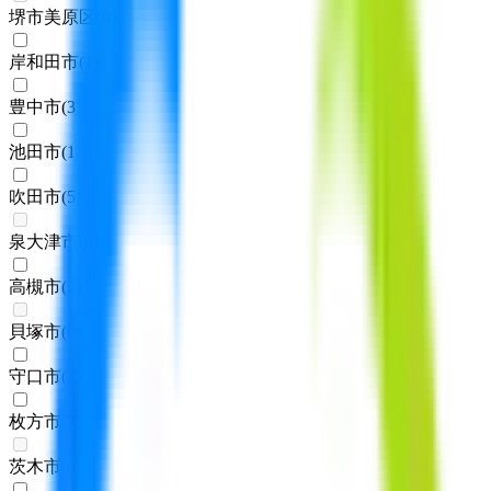
堺市美原区
(
0
)
岸和田市
(
1
)
豊中市
(
3
)
池田市
(
1
)
吹田市
(
5
)
泉大津市
(
0
)
高槻市
(
3
)
貝塚市
(
0
)
守口市
(
2
)
枚方市
(
3
)
茨木市
(
0
)