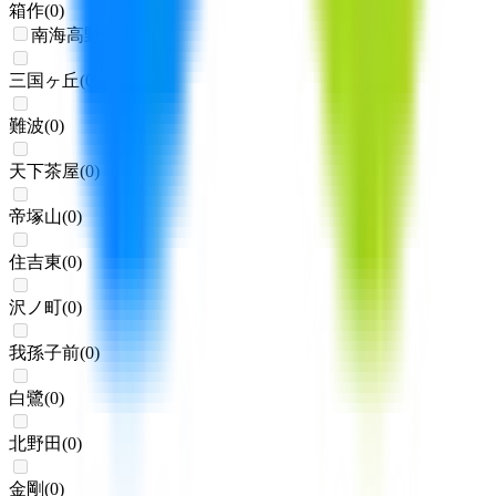
箱作
(
0
)
南海高野線
三国ヶ丘
(
0
)
難波
(
0
)
天下茶屋
(
0
)
帝塚山
(
0
)
住吉東
(
0
)
沢ノ町
(
0
)
我孫子前
(
0
)
白鷺
(
0
)
北野田
(
0
)
金剛
(
0
)