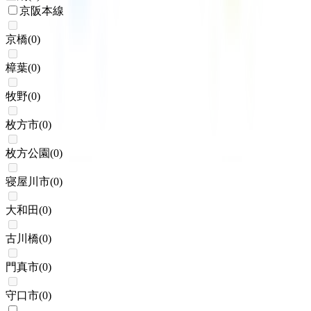
京阪本線
京橋
(
0
)
樟葉
(
0
)
牧野
(
0
)
枚方市
(
0
)
枚方公園
(
0
)
寝屋川市
(
0
)
大和田
(
0
)
古川橋
(
0
)
門真市
(
0
)
守口市
(
0
)