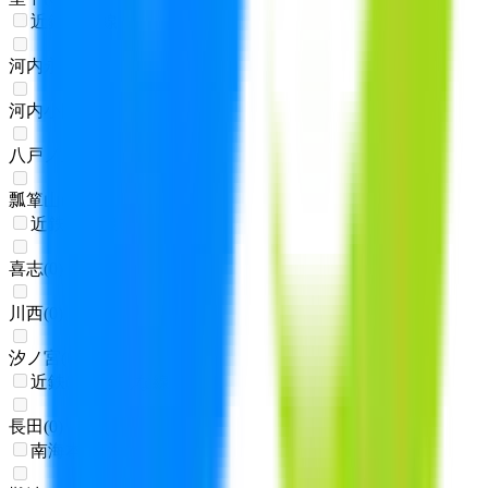
近鉄奈良線
河内永和
(
0
)
河内小阪
(
0
)
八戸ノ里
(
0
)
瓢箪山
(
0
)
近鉄長野線
喜志
(
0
)
川西
(
0
)
汐ノ宮
(
0
)
近鉄けいはんな線
長田
(
0
)
南海本線