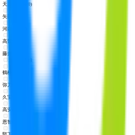
天王寺駅前
(
0
)
矢田
(
0
)
河内松原
(
0
)
高鷲
(
0
)
藤井寺
(
0
)
近鉄大阪線
鶴橋
(
0
)
弥刀
(
0
)
久宝寺口
(
0
)
高安
(
0
)
恩智
(
0
)
堅下
(
0
)