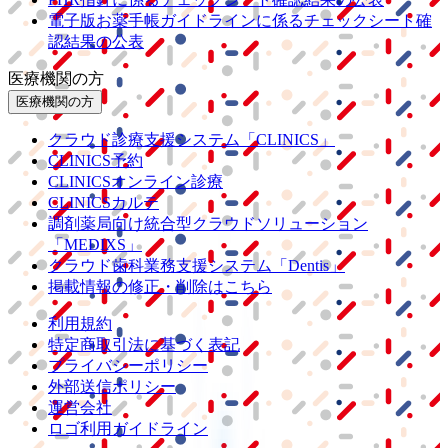
電子版お薬手帳ガイドラインに係るチェックシート確
認結果の公表
医療機関の方
医療機関の方
クラウド診療
支援システム
「CLINICS」
CLINICS予約
CLINICSオンライン診療
CLINICSカルテ
調剤薬局向け統合型クラウドソリューション
「MEDIXS」
クラウド歯科業務
支援システム
「Dentis」
掲載情報の修正・削除はこちら
利用規約
特定商取引法に基づく表記
プライバシーポリシー
外部送信ポリシー
運営会社
ロゴ利用ガイドライン