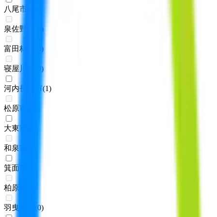
八尾市
(
1
)
泉佐野市
(
0
)
富田林市
(
0
)
寝屋川市
(
0
)
河内長野市
(
1
)
松原市
(
0
)
大東市
(
1
)
和泉市
(
0
)
箕面市
(
2
)
柏原市
(
0
)
羽曳野市
(
0
)