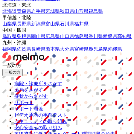
北海道・東北
北海道
青森県
岩手県
宮城県
秋田県
山形県
福島県
甲信越・北陸
山梨県
長野県
新潟県
富山県
石川県
福井県
中国・四国
鳥取県
島根県
岡山県
広島県
山口県
徳島県
香川県
愛媛県
高知県
九州・沖縄
福岡県
佐賀県
長崎県
熊本県
大分県
宮崎県
鹿児島県
沖縄県
一般の方
一般の方
病院・診療所をさがす
薬局をさがす
症状からさがす
サポート
サポート環境
ビデオ通話の事前テスト
セキュリティの取り組み
安心安全への取り組み
PHR指針に係るチェックシート確認結果の公表