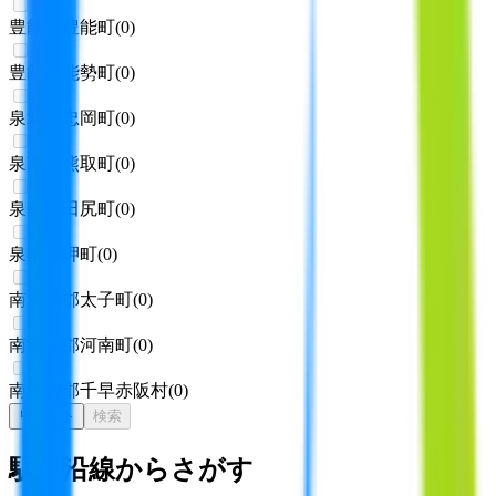
豊能郡豊能町
(
0
)
豊能郡能勢町
(
0
)
泉北郡忠岡町
(
0
)
泉南郡熊取町
(
0
)
泉南郡田尻町
(
0
)
泉南郡岬町
(
0
)
南河内郡太子町
(
0
)
南河内郡河南町
(
0
)
南河内郡千早赤阪村
(
0
)
リセット
検索
駅・沿線からさがす