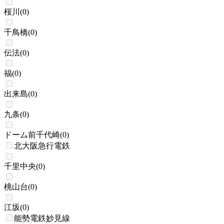
桜川
(
0
)
千鳥橋
(
0
)
伝法
(
0
)
福
(
0
)
出来島
(
0
)
九条
(
0
)
ドーム前千代崎
(
0
)
北大阪急行電鉄
千里中央
(
0
)
桃山台
(
0
)
江坂
(
0
)
能勢電鉄妙見線