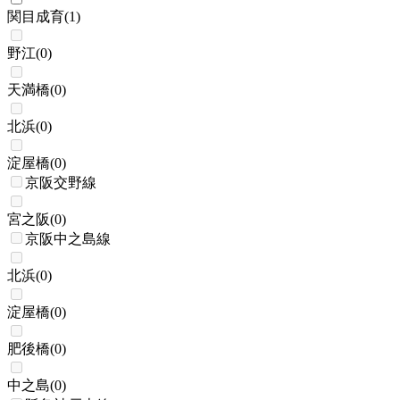
関目成育
(
1
)
野江
(
0
)
天満橋
(
0
)
北浜
(
0
)
淀屋橋
(
0
)
京阪交野線
宮之阪
(
0
)
京阪中之島線
北浜
(
0
)
淀屋橋
(
0
)
肥後橋
(
0
)
中之島
(
0
)