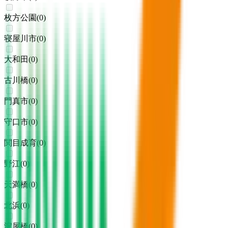
枚方公園
(
0
)
寝屋川市
(
0
)
大和田
(
0
)
古川橋
(
0
)
門真市
(
0
)
守口市
(
0
)
関目成育
(
0
)
野江
(
0
)
天満橋
(
0
)
北浜
(
0
)
淀屋橋
(
0
)