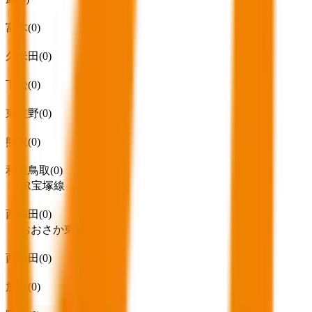
富木
(
0
)
久米田
(
0
)
下松
(
0
)
東佐野
(
0
)
熊取
(
0
)
和泉鳥取
(
0
)
JR宝塚線
西梅田
(
0
)
おおさか東線
西梅田
(
0
)
放出
(
0
)