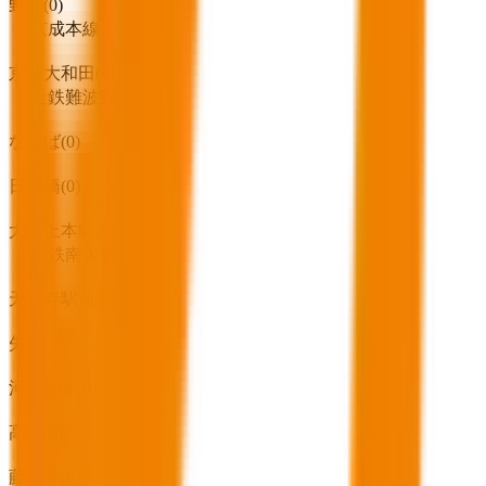
野江
(
0
)
京成本線
京成大和田
(
0
)
近鉄難波線
なんば
(
0
)
日本橋
(
0
)
大阪上本町
(
0
)
近鉄南大阪線
天王寺駅前
(
0
)
矢田
(
0
)
河内松原
(
0
)
高鷲
(
0
)
藤井寺
(
0
)