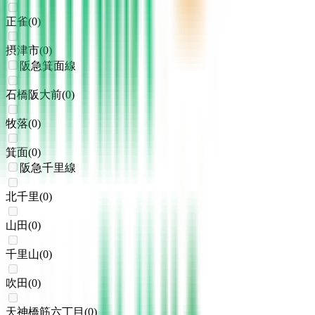
正雀
(
0
)
摂津市
(
0
)
阪急箕面線
石橋阪大前
(
0
)
牧落
(
0
)
箕面
(
0
)
阪急千里線
北千里
(
0
)
山田
(
0
)
千里山
(
0
)
吹田
(
0
)
天神橋筋六丁目
(
0
)