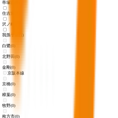
帝塚山
(
0
)
住吉東
(
1
)
沢ノ町
(
1
)
我孫子前
(
1
)
白鷺
(
0
)
北野田
(
0
)
金剛
(
0
)
京阪本線
京橋
(
0
)
樟葉
(
0
)
牧野
(
0
)
枚方市
(
0
)