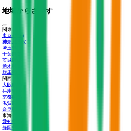
地域からさがす
関東
東京都
(
16
)
神奈川県
(
5
)
埼玉県
(
1
)
千葉県
(
2
)
茨城県
(
1
)
栃木県
(
2
)
群馬県
(
1
)
関西
大阪府
(
9
)
兵庫県
(
4
)
京都府
(
2
)
滋賀県
(
1
)
奈良県
(
1
)
東海
愛知県
(
6
)
静岡県
(
2
)