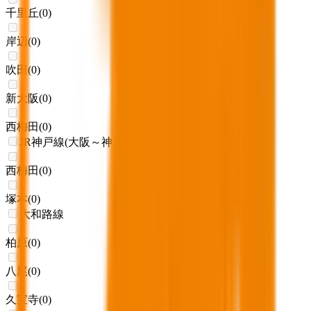
千里丘
(
0
)
岸辺
(
0
)
吹田
(
0
)
新大阪
(
0
)
西梅田
(
0
)
JR神戸線(大阪～神戸)
西梅田
(
0
)
塚本
(
0
)
大和路線
柏原
(
0
)
八尾
(
0
)
久宝寺
(
0
)