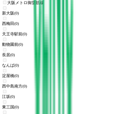
大阪メトロ御堂筋線
新大阪
(
0
)
西梅田
(
0
)
天王寺駅前
(
0
)
動物園前
(
0
)
長居
(
0
)
なんば
(
0
)
淀屋橋
(
0
)
西中島南方
(
0
)
江坂
(
0
)
東三国
(
0
)