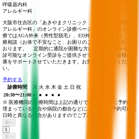
呼吸器内科
アレルギー科
大阪市住吉区の「あきやまクリニック 内科・呼吸器内科・
アレルギー科」のオンライン診療ページです。オンライン診
療ではAGA外来（男性型脱毛）、ED外来（勃起不全）、医
療相談（お体で不安なこと、お困りのことの相談）を行って
おります。 定期的に通院が困難な方に職場や自宅から受
診可能なオンライン受診をご提供させていただき、皆様の健
康をサポートさせていただきます。お気軽にご相談くださ
い。
予約する
診療時間
月
火
水
木
金
土
日
祝
20:30〜21:00
●
●
●
●
●
※ 医療機関の診療時間は上記の通りですが、すでに予約が
埋まっている場合や病院の都合などにより実際に予約可能な
日時と異なる場合がありますのでご了承ください
前へ
1
次へ