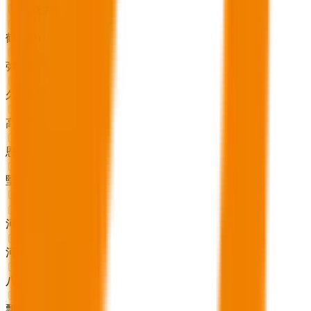
近鉄大阪線
鶴橋
(
0
)
弥刀
(
0
)
久宝寺口
(
0
)
高安
(
0
)
恩智
(
0
)
堅下
(
0
)
近鉄奈良線
河内永和
(
0
)
河内小阪
(
0
)
八戸ノ里
(
0
)
瓢箪山
(
0
)