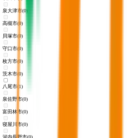
泉大津市
(
0
)
高槻市
(
0
)
貝塚市
(
0
)
守口市
(
0
)
枚方市
(
0
)
茨木市
(
0
)
八尾市
(
1
)
泉佐野市
(
0
)
富田林市
(
0
)
寝屋川市
(
0
)
河内長野市
(
0
)