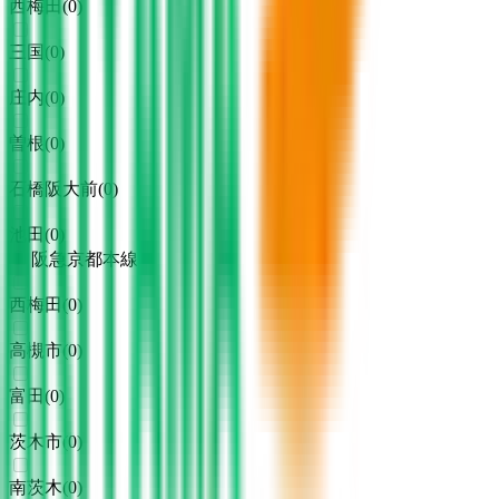
西梅田
(
0
)
三国
(
0
)
庄内
(
0
)
曽根
(
0
)
石橋阪大前
(
0
)
池田
(
0
)
阪急京都本線
西梅田
(
0
)
高槻市
(
0
)
富田
(
0
)
茨木市
(
0
)
南茨木
(
0
)