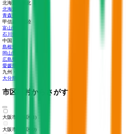
北海道・東北
北海道
(
3
)
青森県
(
1
)
甲信越・北陸
富山県
(
1
)
石川県
(
1
)
中国・四国
島根県
(
1
)
岡山県
(
1
)
広島県
(
1
)
愛媛県
(
1
)
九州・沖縄
大分県
(
1
)
市区町村からさがす
大阪市都島区
(
1
)
大阪市福島区
(
0
)