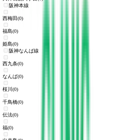
阪神本線
西梅田
(
0
)
福島
(
0
)
姫島
(
0
)
阪神なんば線
西九条
(
0
)
なんば
(
0
)
桜川
(
0
)
千鳥橋
(
0
)
伝法
(
0
)
福
(
0
)