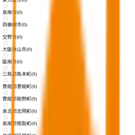
泉南市
(
0
)
四條畷市
(
0
)
交野市
(
0
)
大阪狭山市
(
0
)
阪南市
(
0
)
三島郡島本町
(
0
)
豊能郡豊能町
(
0
)
豊能郡能勢町
(
0
)
泉北郡忠岡町
(
0
)
泉南郡熊取町
(
0
)