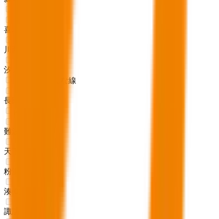
近鉄長野線
喜志
(
0
)
川西
(
0
)
汐ノ宮
(
0
)
近鉄けいはんな線
長田
(
0
)
南海本線
難波
(
0
)
天下茶屋
(
0
)
粉浜
(
0
)
湊
(
0
)
諏訪ノ森
(
0
)