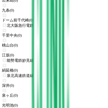
出来島
(
0
)
九条
(
0
)
ドーム前千代崎
(
0
)
北大阪急行電鉄
千里中央
(
0
)
桃山台
(
0
)
江坂
(
0
)
能勢電鉄妙見線
絹延橋
(
0
)
泉北高速鉄道線
深井
(
0
)
泉ヶ丘
(
0
)
光明池
(
0
)