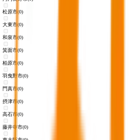
松原市
(
0
)
大東市
(
0
)
和泉市
(
0
)
箕面市
(
0
)
柏原市
(
0
)
羽曳野市
(
0
)
門真市
(
0
)
摂津市
(
0
)
高石市
(
0
)
藤井寺市
(
0
)
東大阪市
(
0
)