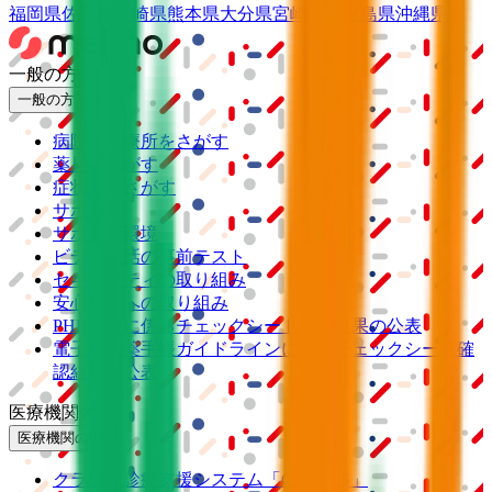
福岡県
佐賀県
長崎県
熊本県
大分県
宮崎県
鹿児島県
沖縄県
一般の方
一般の方
病院・診療所をさがす
薬局をさがす
症状からさがす
サポート
サポート環境
ビデオ通話の事前テスト
セキュリティの取り組み
安心安全への取り組み
PHR指針に係るチェックシート確認結果の公表
電子版お薬手帳ガイドラインに係るチェックシート確
認結果の公表
医療機関の方
医療機関の方
クラウド診療
支援システム
「CLINICS」