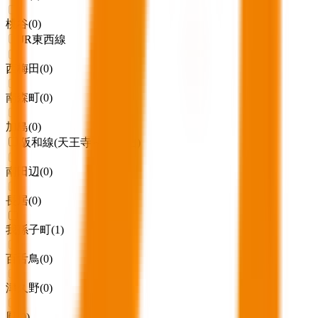
桃谷
(
0
)
JR東西線
西梅田
(
0
)
南森町
(
0
)
加島
(
0
)
阪和線(天王寺～和歌山)
南田辺
(
0
)
長居
(
0
)
我孫子町
(
1
)
百舌鳥
(
0
)
津久野
(
0
)
鳳
(
0
)