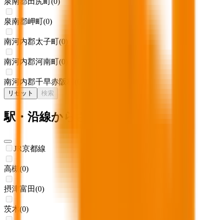
泉南郡田尻町
(
0
)
泉南郡岬町
(
0
)
南河内郡太子町
(
0
)
南河内郡河南町
(
0
)
南河内郡千早赤阪村
(
0
)
リセット
検索
駅・沿線からさがす
JR京都線
高槻
(
0
)
摂津富田
(
0
)
茨木
(
0
)