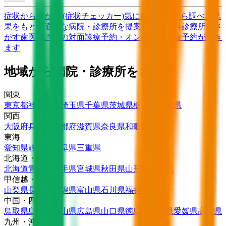
症状からさがす (症状チェッカー)
気になる症状から調べ、結
果をもとに適切な病院・診療所を提案します
歯科診療所をさ
がす
歯医者さんの対面診療予約・オンライン診療予約ができ
ます
地域から病院・診療所をさがす
関東
東京都
神奈川県
埼玉県
千葉県
茨城県
栃木県
群馬県
関西
大阪府
兵庫県
京都府
滋賀県
奈良県
和歌山県
東海
愛知県
静岡県
岐阜県
三重県
北海道・東北
北海道
青森県
岩手県
宮城県
秋田県
山形県
福島県
甲信越・北陸
山梨県
長野県
新潟県
富山県
石川県
福井県
中国・四国
鳥取県
島根県
岡山県
広島県
山口県
徳島県
香川県
愛媛県
高知県
九州・沖縄