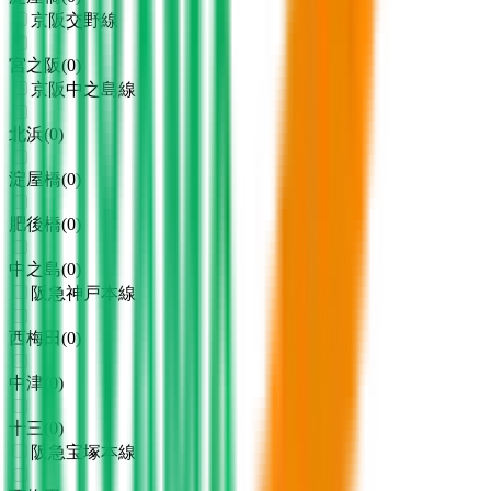
京阪交野線
宮之阪
(
0
)
京阪中之島線
北浜
(
0
)
淀屋橋
(
0
)
肥後橋
(
0
)
中之島
(
0
)
阪急神戸本線
西梅田
(
0
)
中津
(
0
)
十三
(
0
)
阪急宝塚本線