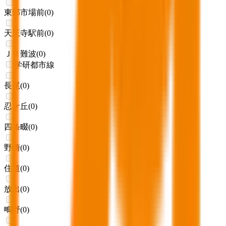
東部市場前
(
0
)
天王寺駅前
(
0
)
ＪＲ難波
(
0
)
学研都市線
長尾
(
0
)
忍ケ丘
(
0
)
四条畷
(
0
)
野崎
(
0
)
住道
(
0
)
放出
(
0
)
鴫野
(
0
)