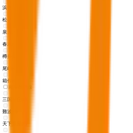
浜寺公園
(
0
)
松ノ浜
(
0
)
泉大津
(
0
)
春木
(
0
)
樽井
(
0
)
尾崎
(
0
)
箱作
(
0
)
南海高野線
三国ヶ丘
(
0
)
難波
(
0
)
天下茶屋
(
0
)