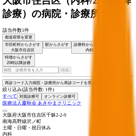
大阪市住吉区
（
内科/20時以降
診療
）
の病院・診療所
該当件数
1
件
都道府県を変更
市区町村からさがす
駅からさがす
診療科からさがす
大阪市住吉区
内科
特徴からさがす
20時以降診療
検索
再診コード入力
病院・診療所から再診コードを受け取った方はこちら
絞り込み
(該当件数:
1
件)
すべて
対面診療可
オンライン診療可
医療法人慶秋会 あきやまクリニック
大阪府大阪市住吉区千躰2-2-9
南海高野線
沢ノ町
土曜・日曜・祝日
休み
内科