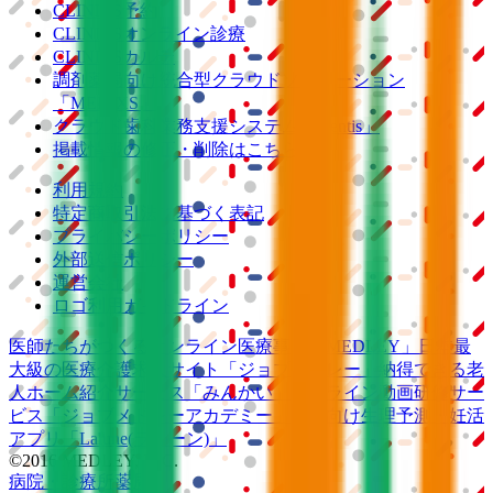
CLINICS予約
CLINICSオンライン診療
CLINICSカルテ
調剤薬局向け統合型クラウドソリューション
「MEDIXS」
クラウド歯科業務
支援システム
「Dentis」
掲載情報の修正・削除はこちら
利用規約
特定商取引法に基づく表記
プライバシーポリシー
外部送信ポリシー
運営会社
ロゴ利用ガイドライン
医師たちがつくる
オンライン医療事典
「MEDLEY」
日本最
大級の
医療介護求人サイト
「ジョブメドレー」
納得できる
老
人ホーム紹介サービス
「みんかい」
オンライン
動画研修サー
ビス
「ジョブメドレー
アカデミー」
女性向け
生理予測・妊活
アプリ
「Lalune(ラルーン)」
©2016 MEDLEY, INC.
病院・診療所
薬局