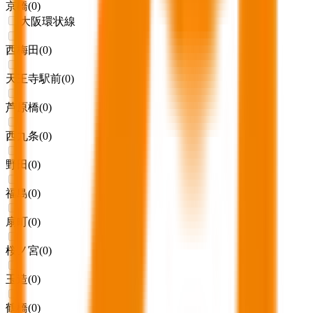
京橋
(
0
)
大阪環状線
西梅田
(
0
)
天王寺駅前
(
0
)
芦原橋
(
0
)
西九条
(
0
)
野田
(
0
)
福島
(
0
)
扇町
(
0
)
桜ノ宮
(
0
)
玉造
(
0
)
鶴橋
(
0
)