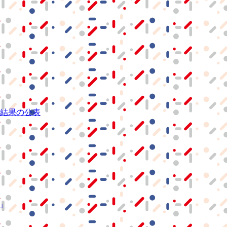
結果の公表
S」