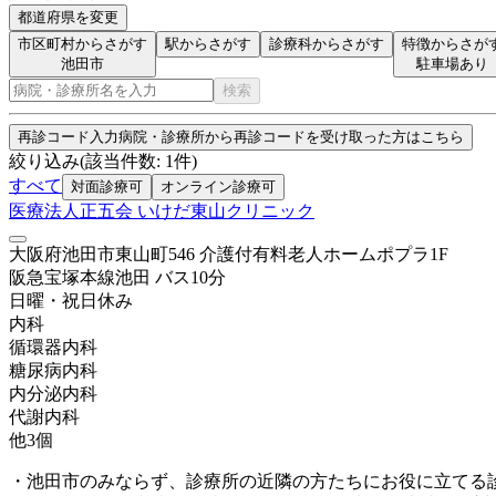
都道府県を変更
市区町村からさがす
駅からさがす
診療科からさがす
特徴からさが
池田市
駐車場あり
検索
再診コード入力
病院・診療所から再診コードを受け取った方はこちら
絞り込み
(該当件数:
1
件)
すべて
対面診療可
オンライン診療可
医療法人正五会 いけだ東山クリニック
大阪府池田市東山町546 介護付有料老人ホームポプラ1F
阪急宝塚本線
池田
バス
10
分
日曜・祝日
休み
内科
循環器内科
糖尿病内科
内分泌内科
代謝内科
他
3
個
・池田市のみならず、診療所の近隣の方たちにお役に立てる診