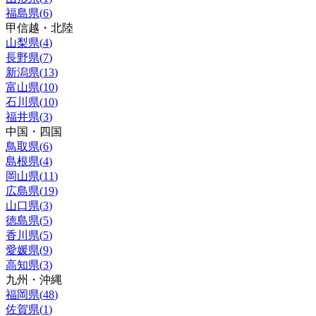
福島県
(
6
)
甲信越・北陸
山梨県
(
4
)
長野県
(
7
)
新潟県
(
13
)
富山県
(
10
)
石川県
(
10
)
福井県
(
3
)
中国・四国
鳥取県
(
6
)
島根県
(
4
)
岡山県
(
11
)
広島県
(
19
)
山口県
(
3
)
徳島県
(
5
)
香川県
(
5
)
愛媛県
(
9
)
高知県
(
3
)
九州・沖縄
福岡県
(
48
)
佐賀県
(
1
)