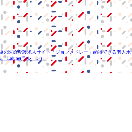
級の
医療介護求人サイト
「ジョブメドレー」
納得できる
老人ホ
リ
「Lalune(ラルーン)」