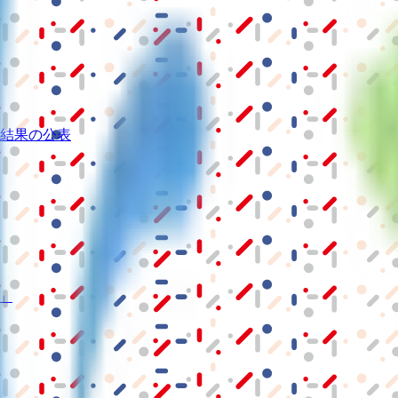
結果の公表
S」