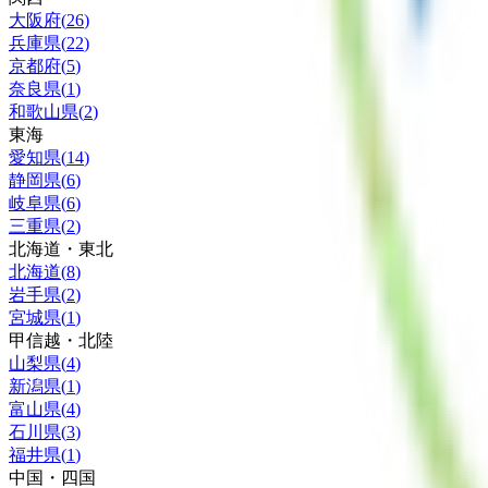
大阪府
(
26
)
兵庫県
(
22
)
京都府
(
5
)
奈良県
(
1
)
和歌山県
(
2
)
東海
愛知県
(
14
)
静岡県
(
6
)
岐阜県
(
6
)
三重県
(
2
)
北海道・東北
北海道
(
8
)
岩手県
(
2
)
宮城県
(
1
)
甲信越・北陸
山梨県
(
4
)
新潟県
(
1
)
富山県
(
4
)
石川県
(
3
)
福井県
(
1
)
中国・四国