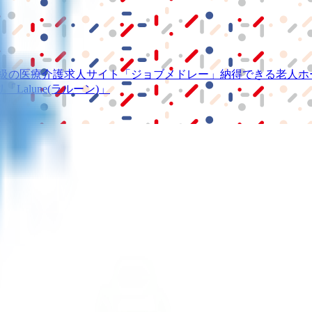
級の
医療介護求人サイト
「ジョブメドレー」
納得できる
老人ホ
リ
「Lalune(ラルーン)」