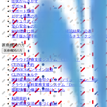
症状からさがす
サポート
サポート環境
ビデオ通話の事前テスト
セキュリティの取り組み
安心安全への取り組み
PHR指針に係るチェックシート確認結果の公表
電子版お薬手帳ガイドラインに係るチェックシート確認
医療機関の方
医療機関の方
クラウド診療
支援システム
「CLINICS」
CLINICS予約
CLINICSオンライン診療
CLINICSカルテ
調剤薬局向け統合型クラウドソリューション
「MEDIX
クラウド歯科業務
支援システム
「Dentis」
掲載情報の修正・削除はこちら
利用規約
特定商取引法に基づく表記