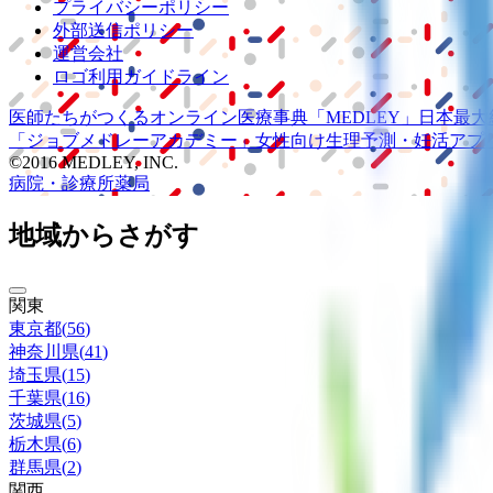
プライバシーポリシー
外部送信ポリシー
運営会社
ロゴ利用ガイドライン
医師たちがつくる
オンライン医療事典
「MEDLEY」
日本最大
「ジョブメドレー
アカデミー」
女性向け
生理予測・妊活アプ
©2016 MEDLEY, INC.
病院・診療所
薬局
地域からさがす
関東
東京都
(
56
)
神奈川県
(
41
)
埼玉県
(
15
)
千葉県
(
16
)
茨城県
(
5
)
栃木県
(
6
)
群馬県
(
2
)
関西