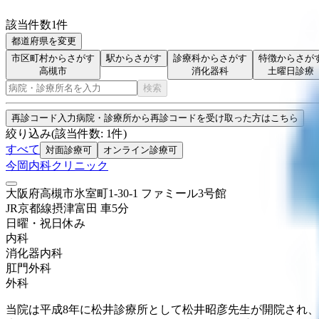
該当件数
1
件
都道府県を変更
市区町村からさがす
駅からさがす
診療科からさがす
特徴からさが
高槻市
消化器科
土曜日診療
検索
再診コード入力
病院・診療所から再診コードを受け取った方はこちら
絞り込み
(該当件数:
1
件)
すべて
対面診療可
オンライン診療可
今岡内科クリニック
大阪府高槻市氷室町1-30-1 ファミール3号館
JR京都線
摂津富田
車
5
分
日曜・祝日
休み
内科
消化器内科
肛門外科
外科
当院は平成8年に松井診療所として松井昭彦先生が開院され、