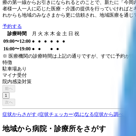
療の第一線からお引きになられるとのことで、新たに「今岡
者様一人一人に応じた医療・介護の提供を行っていければと考
れからも地域のみなさまから更に信頼され、地域医療を通じ
予約する
診療時間
月
火
水
木
金
土
日
祝
09:00〜12:00
●
●
●
●
●
●
16:00〜19:00
●
●
●
●
※ 医療機関の診療時間は上記の通りですが、すでに予約が
特徴
駐車場あり
マイナ受付
院内感染対策
前へ
1
次へ
症状からさがす (症状チェッカー)
気になる症状から調べ、結
地域から病院・診療所をさがす