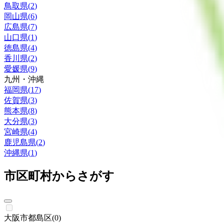
鳥取県
(
2
)
岡山県
(
6
)
広島県
(
7
)
山口県
(
1
)
徳島県
(
4
)
香川県
(
2
)
愛媛県
(
9
)
九州・沖縄
福岡県
(
17
)
佐賀県
(
3
)
熊本県
(
8
)
大分県
(
3
)
宮崎県
(
4
)
鹿児島県
(
2
)
沖縄県
(
1
)
市区町村からさがす
大阪市都島区
(
0
)