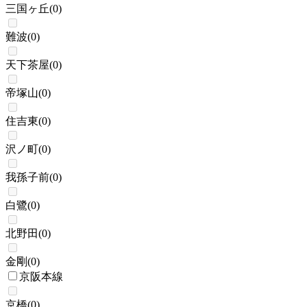
三国ヶ丘
(
0
)
難波
(
0
)
天下茶屋
(
0
)
帝塚山
(
0
)
住吉東
(
0
)
沢ノ町
(
0
)
我孫子前
(
0
)
白鷺
(
0
)
北野田
(
0
)
金剛
(
0
)
京阪本線
京橋
(
0
)