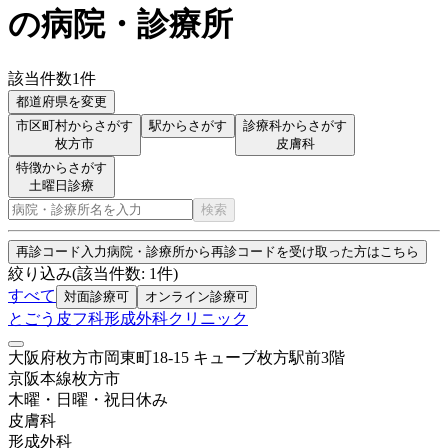
の病院・診療所
該当件数
1
件
都道府県を変更
市区町村からさがす
駅からさがす
診療科からさがす
枚方市
皮膚科
特徴からさがす
土曜日診療
検索
再診コード入力
病院・診療所から再診コードを受け取った方はこちら
絞り込み
(該当件数:
1
件)
すべて
対面診療可
オンライン診療可
とごう皮フ科形成外科クリニック
大阪府枚方市岡東町18-15 キューブ枚方駅前3階
京阪本線
枚方市
木曜・日曜・祝日
休み
皮膚科
形成外科