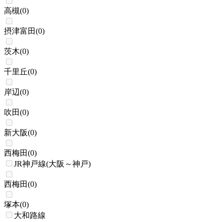
高槻
(
0
)
摂津富田
(
0
)
茨木
(
0
)
千里丘
(
0
)
岸辺
(
0
)
吹田
(
0
)
新大阪
(
0
)
西梅田
(
0
)
JR神戸線(大阪～神戸)
西梅田
(
0
)
塚本
(
0
)
大和路線