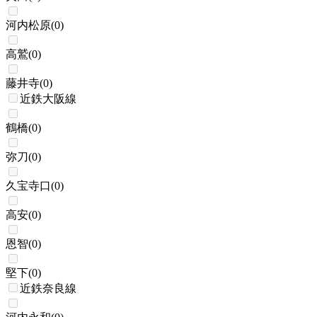
河内松原
(
0
)
高鷲
(
0
)
藤井寺
(
0
)
近鉄大阪線
鶴橋
(
0
)
弥刀
(
0
)
久宝寺口
(
0
)
高安
(
0
)
恩智
(
0
)
堅下
(
0
)
近鉄奈良線