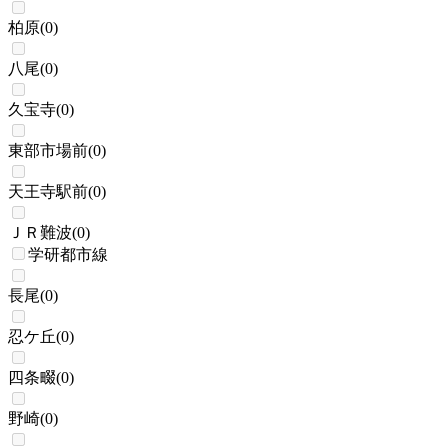
柏原
(
0
)
八尾
(
0
)
久宝寺
(
0
)
東部市場前
(
0
)
天王寺駅前
(
0
)
ＪＲ難波
(
0
)
学研都市線
長尾
(
0
)
忍ケ丘
(
0
)
四条畷
(
0
)
野崎
(
0
)