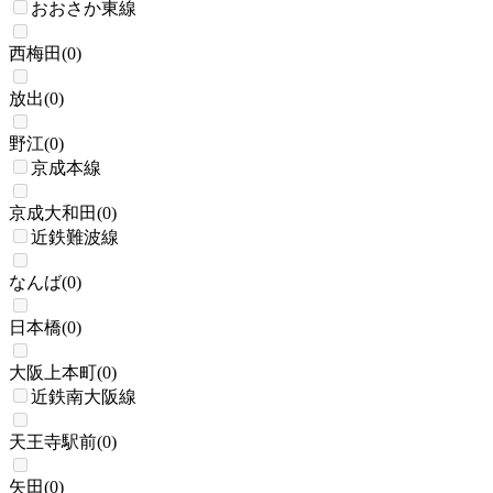
おおさか東線
西梅田
(
0
)
放出
(
0
)
野江
(
0
)
京成本線
京成大和田
(
0
)
近鉄難波線
なんば
(
0
)
日本橋
(
0
)
大阪上本町
(
0
)
近鉄南大阪線
天王寺駅前
(
0
)
矢田
(
0
)