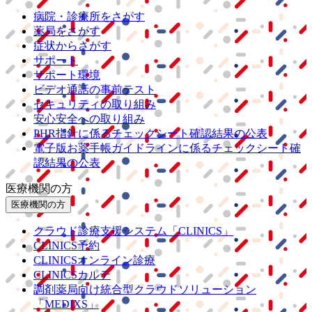
病院・診療所をさがす
薬局をさがす
症状からさがす
サポート
サポート環境
ビデオ通話の事前テスト
セキュリティの取り組み
安心安全への取り組み
PHR指針に係るチェックシート確認結果の公表
電子版お薬手帳ガイドラインに係るチェックシート確
認結果の公表
医療機関の方
医療機関の方
クラウド診療
支援システム
「CLINICS」
CLINICS予約
CLINICSオンライン診療
CLINICSカルテ
調剤薬局向け統合型クラウドソリューション
「MEDIXS」