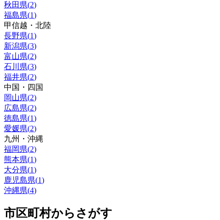
秋田県
(
2
)
福島県
(
1
)
甲信越・北陸
長野県
(
1
)
新潟県
(
3
)
富山県
(
2
)
石川県
(
3
)
福井県
(
2
)
中国・四国
岡山県
(
2
)
広島県
(
2
)
徳島県
(
1
)
愛媛県
(
2
)
九州・沖縄
福岡県
(
2
)
熊本県
(
1
)
大分県
(
1
)
鹿児島県
(
1
)
沖縄県
(
4
)
市区町村からさがす