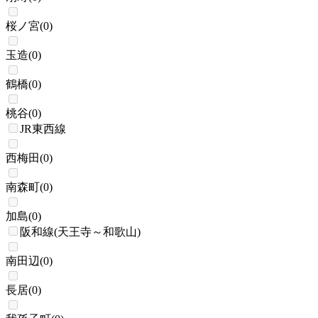
桜ノ宮
(
0
)
玉造
(
0
)
鶴橋
(
0
)
桃谷
(
0
)
JR東西線
西梅田
(
0
)
南森町
(
0
)
加島
(
0
)
阪和線(天王寺～和歌山)
南田辺
(
0
)
長居
(
0
)