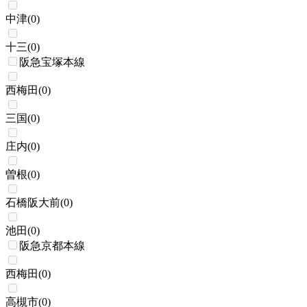
中津
(
0
)
十三
(
0
)
阪急宝塚本線
西梅田
(
0
)
三国
(
0
)
庄内
(
0
)
曽根
(
0
)
石橋阪大前
(
0
)
池田
(
0
)
阪急京都本線
西梅田
(
0
)
高槻市
(
0
)