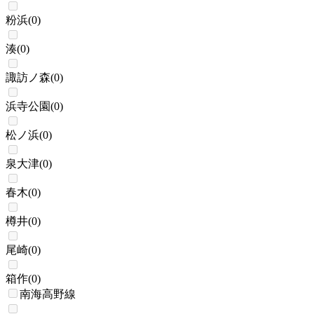
粉浜
(
0
)
湊
(
0
)
諏訪ノ森
(
0
)
浜寺公園
(
0
)
松ノ浜
(
0
)
泉大津
(
0
)
春木
(
0
)
樽井
(
0
)
尾崎
(
0
)
箱作
(
0
)
南海高野線