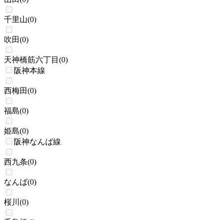
千里山
(
0
)
吹田
(
0
)
天神橋筋六丁目
(
0
)
阪神本線
西梅田
(
0
)
福島
(
0
)
姫島
(
0
)
阪神なんば線
西九条
(
0
)
なんば
(
0
)
桜川
(
0
)