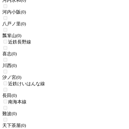
河内永和
(
0
)
河内小阪
(
0
)
八戸ノ里
(
0
)
瓢箪山
(
0
)
近鉄長野線
喜志
(
0
)
川西
(
0
)
汐ノ宮
(
0
)
近鉄けいはんな線
長田
(
0
)
南海本線
難波
(
0
)
天下茶屋
(
0
)