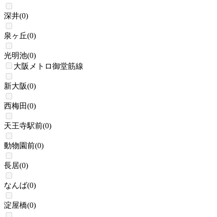
深井
(
0
)
泉ヶ丘
(
0
)
光明池
(
0
)
大阪メトロ御堂筋線
新大阪
(
0
)
西梅田
(
0
)
天王寺駅前
(
0
)
動物園前
(
0
)
長居
(
0
)
なんば
(
0
)
淀屋橋
(
0
)