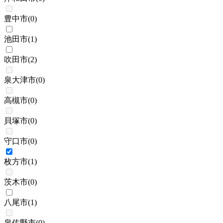
豊中市
(
0
)
池田市
(
1
)
吹田市
(
2
)
泉大津市
(
0
)
高槻市
(
0
)
貝塚市
(
0
)
守口市
(
0
)
枚方市
(
1
)
茨木市
(
0
)
八尾市
(
1
)
泉佐野市
(
0
)