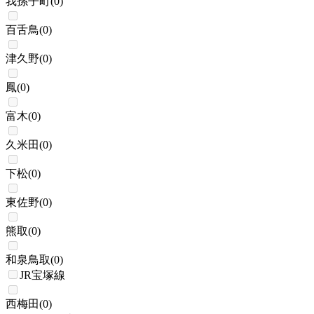
我孫子町
(
0
)
百舌鳥
(
0
)
津久野
(
0
)
鳳
(
0
)
富木
(
0
)
久米田
(
0
)
下松
(
0
)
東佐野
(
0
)
熊取
(
0
)
和泉鳥取
(
0
)
JR宝塚線
西梅田
(
0
)