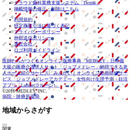
クラウド歯科業務
支援システム
「Dentis」
掲載情報の修正・削除はこちら
利用規約
特定商取引法に基づく表記
プライバシーポリシー
外部送信ポリシー
運営会社
ロゴ利用ガイドライン
医師たちがつくる
オンライン医療事典
「MEDLEY」
日本最
大級の
医療介護求人サイト
「ジョブメドレー」
納得できる
老
人ホーム紹介サービス
「みんかい」
オンライン
動画研修サー
ビス
「ジョブメドレー
アカデミー」
女性向け
生理予測・妊活
アプリ
「Lalune(ラルーン)」
©2016 MEDLEY, INC.
病院・診療所
薬局
地域からさがす
関東