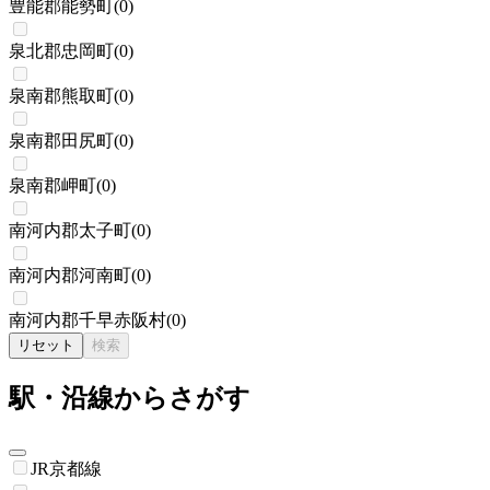
豊能郡能勢町
(
0
)
泉北郡忠岡町
(
0
)
泉南郡熊取町
(
0
)
泉南郡田尻町
(
0
)
泉南郡岬町
(
0
)
南河内郡太子町
(
0
)
南河内郡河南町
(
0
)
南河内郡千早赤阪村
(
0
)
リセット
検索
駅・沿線からさがす
JR京都線