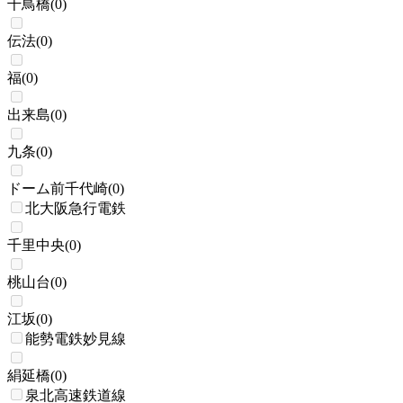
千鳥橋
(
0
)
伝法
(
0
)
福
(
0
)
出来島
(
0
)
九条
(
0
)
ドーム前千代崎
(
0
)
北大阪急行電鉄
千里中央
(
0
)
桃山台
(
0
)
江坂
(
0
)
能勢電鉄妙見線
絹延橋
(
0
)
泉北高速鉄道線