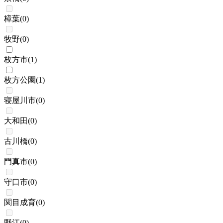
樟葉
(
0
)
牧野
(
0
)
枚方市
(
1
)
枚方公園
(
1
)
寝屋川市
(
0
)
大和田
(
0
)
古川橋
(
0
)
門真市
(
0
)
守口市
(
0
)
関目成育
(
0
)
野江
(
0
)