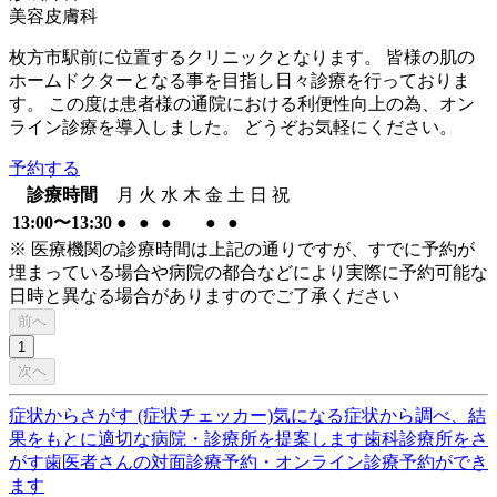
美容皮膚科
枚方市駅前に位置するクリニックとなります。 皆様の肌の
ホームドクターとなる事を目指し日々診療を行っておりま
す。 この度は患者様の通院における利便性向上の為、オン
ライン診療を導入しました。 どうぞお気軽にください。
予約する
診療時間
月
火
水
木
金
土
日
祝
13:00〜13:30
●
●
●
●
●
※ 医療機関の診療時間は上記の通りですが、すでに予約が
埋まっている場合や病院の都合などにより実際に予約可能な
日時と異なる場合がありますのでご了承ください
前へ
1
次へ
症状からさがす (症状チェッカー)
気になる症状から調べ、結
果をもとに適切な病院・診療所を提案します
歯科診療所をさ
がす
歯医者さんの対面診療予約・オンライン診療予約ができ
ます