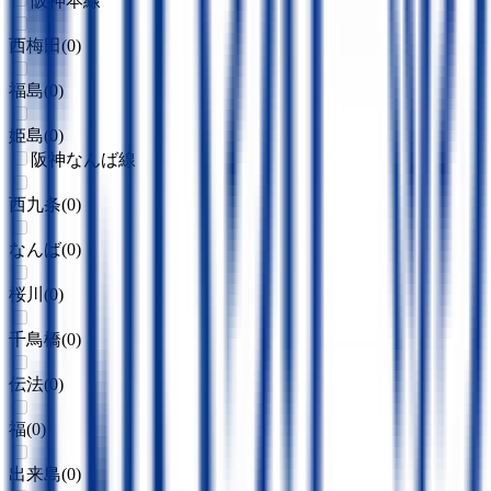
阪神本線
西梅田
(
0
)
福島
(
0
)
姫島
(
0
)
阪神なんば線
西九条
(
0
)
なんば
(
0
)
桜川
(
0
)
千鳥橋
(
0
)
伝法
(
0
)
福
(
0
)
出来島
(
0
)