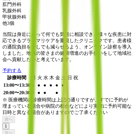
肛門外科
乳腺外科
甲状腺外科
他
3
個
当院は身近にあって何でも気軽に相談でき、様々な疾患に対
応できるプライマリケアを重視したクリニックです。患者様
の通院負担を少しでも減らせるよう、オンライン診察を導入
しました。地域の皆さまの健康増進のお手伝いをして地域社
会へ貢献したいと考えています。
予約する
診療時間
月
火
水
木
金
土
日
祝
13:00〜13:30
●
●
●
●
●
●
20:00〜20:30
●
●
●
●
※ 医療機関の診療時間は上記の通りですが、すでに予約が
埋まっている場合や病院の都合などにより実際に予約可能な
日時と異なる場合がありますのでご了承ください
前へ
1
次へ