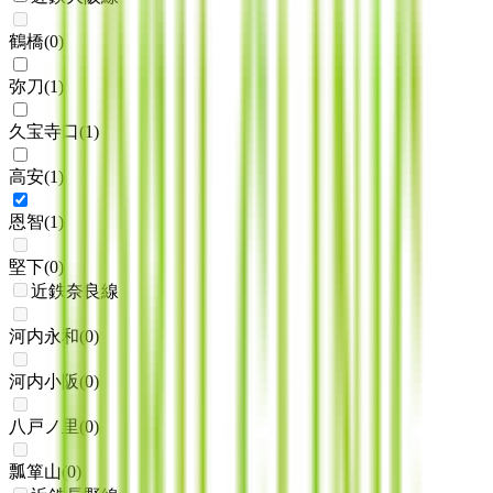
鶴橋
(
0
)
弥刀
(
1
)
久宝寺口
(
1
)
高安
(
1
)
恩智
(
1
)
堅下
(
0
)
近鉄奈良線
河内永和
(
0
)
河内小阪
(
0
)
八戸ノ里
(
0
)
瓢箪山
(
0
)