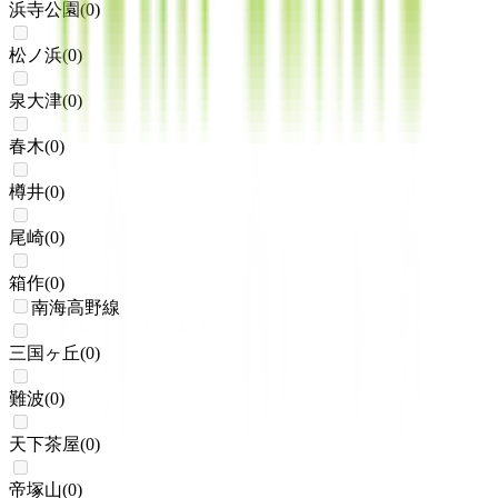
浜寺公園
(
0
)
松ノ浜
(
0
)
泉大津
(
0
)
春木
(
0
)
樽井
(
0
)
尾崎
(
0
)
箱作
(
0
)
南海高野線
三国ヶ丘
(
0
)
難波
(
0
)
天下茶屋
(
0
)
帝塚山
(
0
)