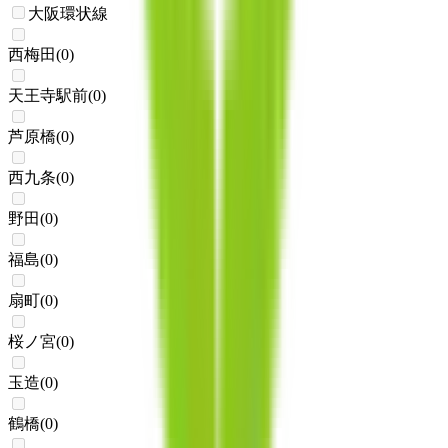
大阪環状線
西梅田
(
0
)
天王寺駅前
(
0
)
芦原橋
(
0
)
西九条
(
0
)
野田
(
0
)
福島
(
0
)
扇町
(
0
)
桜ノ宮
(
0
)
玉造
(
0
)
鶴橋
(
0
)