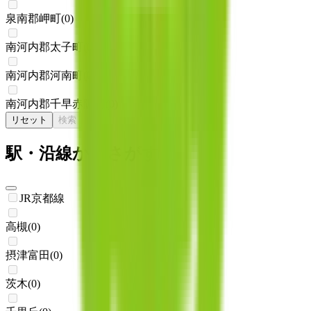
泉南郡岬町
(
0
)
南河内郡太子町
(
0
)
南河内郡河南町
(
0
)
南河内郡千早赤阪村
(
0
)
リセット
検索
駅・沿線からさがす
JR京都線
高槻
(
0
)
摂津富田
(
0
)
茨木
(
0
)