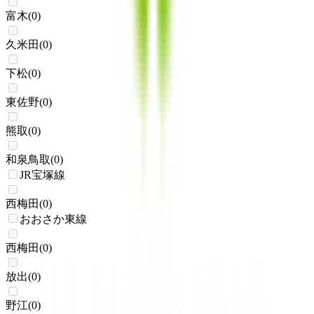
富木
(
0
)
久米田
(
0
)
下松
(
0
)
東佐野
(
0
)
熊取
(
0
)
和泉鳥取
(
0
)
JR宝塚線
西梅田
(
0
)
おおさか東線
西梅田
(
0
)
放出
(
0
)
野江
(
0
)