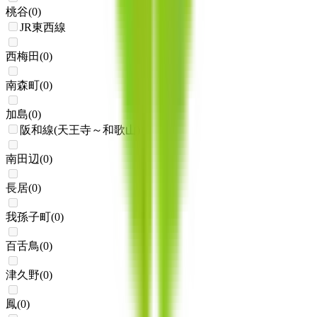
桃谷
(
0
)
JR東西線
西梅田
(
0
)
南森町
(
0
)
加島
(
0
)
阪和線(天王寺～和歌山)
南田辺
(
0
)
長居
(
0
)
我孫子町
(
0
)
百舌鳥
(
0
)
津久野
(
0
)
鳳
(
0
)