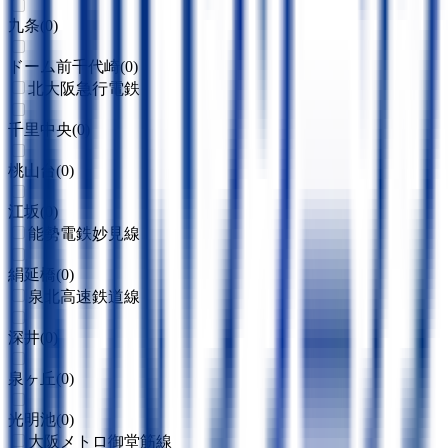
九条
(
0
)
ドーム前千代崎
(
0
)
北大阪急行電鉄
千里中央
(
0
)
桃山台
(
0
)
江坂
(
0
)
能勢電鉄妙見線
絹延橋
(
0
)
泉北高速鉄道線
深井
(
0
)
泉ヶ丘
(
0
)
光明池
(
0
)
大阪メトロ御堂筋線