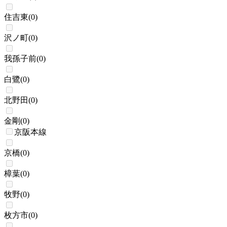
住吉東
(
0
)
沢ノ町
(
0
)
我孫子前
(
0
)
白鷺
(
0
)
北野田
(
0
)
金剛
(
0
)
京阪本線
京橋
(
0
)
樟葉
(
0
)
牧野
(
0
)
枚方市
(
0
)