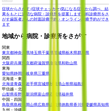
症状からさがす (症状チェッカー)
気になる症状から調べ、結
果をもとに適切な病院・診療所を提案します
歯科診療所をさ
がす
歯医者さんの対面診療予約・オンライン診療予約ができ
ます
地域から病院・診療所をさがす
関東
東京都
神奈川県
埼玉県
千葉県
茨城県
栃木県
群馬県
関西
大阪府
兵庫県
京都府
滋賀県
奈良県
和歌山県
東海
愛知県
静岡県
岐阜県
三重県
北海道・東北
北海道
青森県
岩手県
宮城県
秋田県
山形県
福島県
甲信越・北陸
山梨県
長野県
新潟県
富山県
石川県
福井県
中国・四国
鳥取県
島根県
岡山県
広島県
山口県
徳島県
香川県
愛媛県
高知県
九州・沖縄