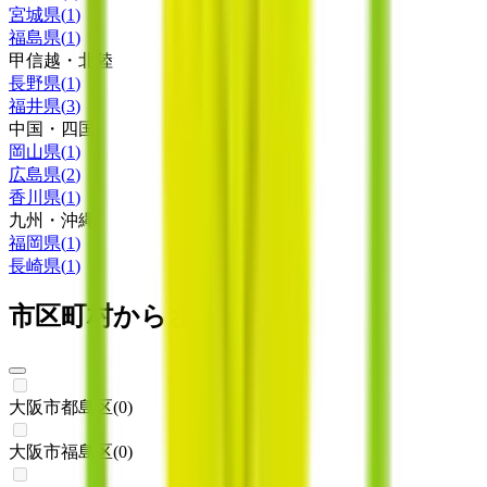
宮城県
(
1
)
福島県
(
1
)
甲信越・北陸
長野県
(
1
)
福井県
(
3
)
中国・四国
岡山県
(
1
)
広島県
(
2
)
香川県
(
1
)
九州・沖縄
福岡県
(
1
)
長崎県
(
1
)
市区町村からさがす
大阪市都島区
(
0
)
大阪市福島区
(
0
)