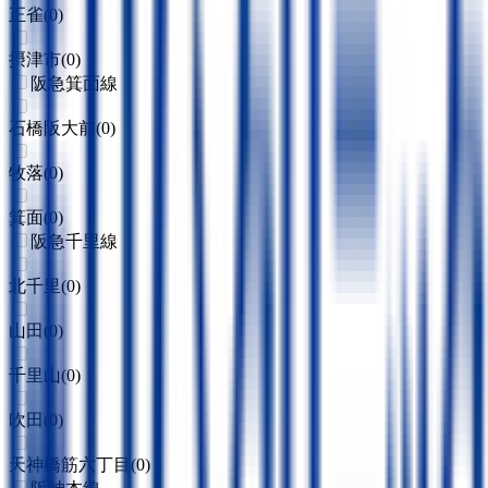
正雀
(
0
)
摂津市
(
0
)
阪急箕面線
石橋阪大前
(
0
)
牧落
(
0
)
箕面
(
0
)
阪急千里線
北千里
(
0
)
山田
(
0
)
千里山
(
0
)
吹田
(
0
)
天神橋筋六丁目
(
0
)