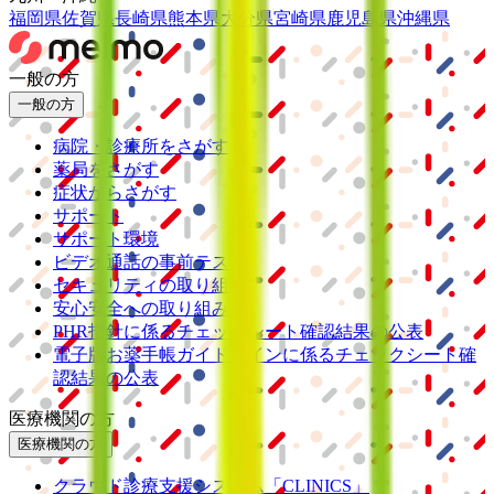
福岡県
佐賀県
長崎県
熊本県
大分県
宮崎県
鹿児島県
沖縄県
一般の方
一般の方
病院・診療所をさがす
薬局をさがす
症状からさがす
サポート
サポート環境
ビデオ通話の事前テスト
セキュリティの取り組み
安心安全への取り組み
PHR指針に係るチェックシート確認結果の公表
電子版お薬手帳ガイドラインに係るチェックシート確
認結果の公表
医療機関の方
医療機関の方
クラウド診療
支援システム
「CLINICS」