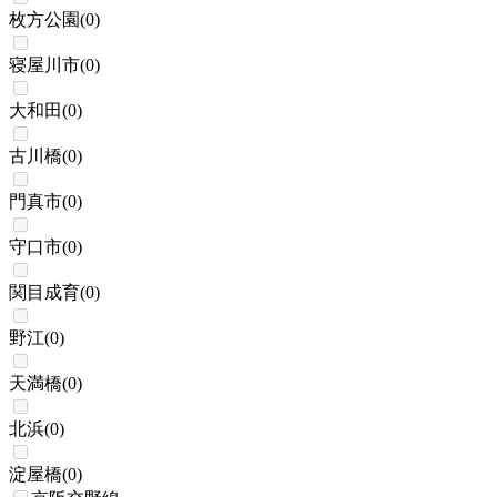
枚方公園
(
0
)
寝屋川市
(
0
)
大和田
(
0
)
古川橋
(
0
)
門真市
(
0
)
守口市
(
0
)
関目成育
(
0
)
野江
(
0
)
天満橋
(
0
)
北浜
(
0
)
淀屋橋
(
0
)