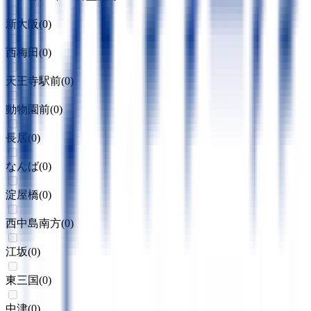
新大阪
(
0
)
西梅田
(
0
)
天王寺駅前
(
0
)
動物園前
(
0
)
長居
(
0
)
なんば
(
0
)
淀屋橋
(
0
)
西中島南方
(
0
)
江坂
(
0
)
東三国
(
0
)
中津
(
0
)