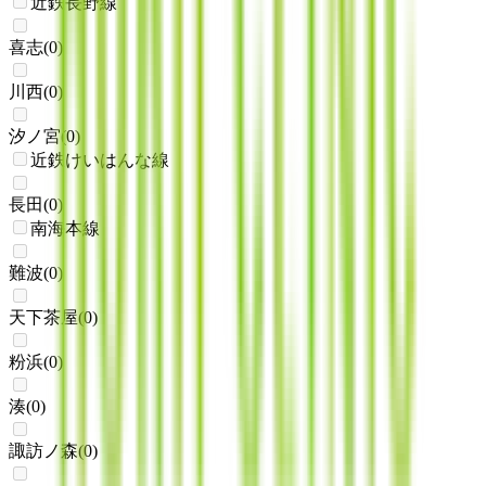
近鉄長野線
喜志
(
0
)
川西
(
0
)
汐ノ宮
(
0
)
近鉄けいはんな線
長田
(
0
)
南海本線
難波
(
0
)
天下茶屋
(
0
)
粉浜
(
0
)
湊
(
0
)
諏訪ノ森
(
0
)