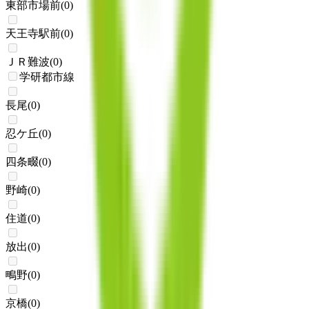
東部市場前
(
0
)
天王寺駅前
(
0
)
ＪＲ難波
(
0
)
学研都市線
長尾
(
0
)
忍ケ丘
(
0
)
四条畷
(
0
)
野崎
(
0
)
住道
(
0
)
放出
(
0
)
鴫野
(
0
)
京橋
(
0
)