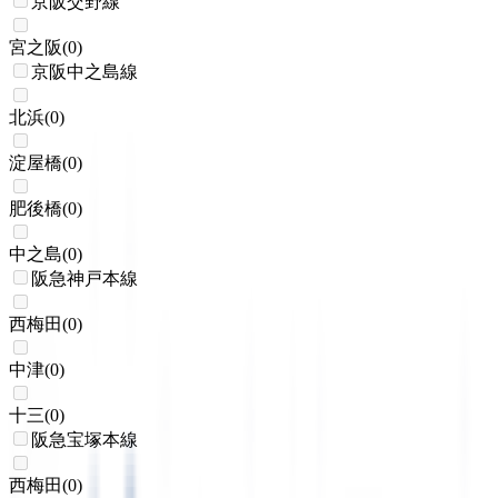
京阪交野線
宮之阪
(
0
)
京阪中之島線
北浜
(
0
)
淀屋橋
(
0
)
肥後橋
(
0
)
中之島
(
0
)
阪急神戸本線
西梅田
(
0
)
中津
(
0
)
十三
(
0
)
阪急宝塚本線
西梅田
(
0
)