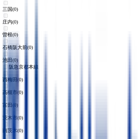
三国
(
0
)
庄内
(
0
)
曽根
(
0
)
石橋阪大前
(
0
)
池田
(
0
)
阪急京都本線
西梅田
(
0
)
高槻市
(
0
)
富田
(
0
)
茨木市
(
0
)
南茨木
(
0
)