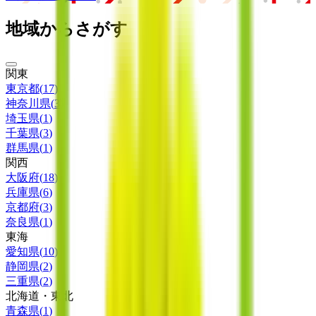
地域からさがす
関東
東京都
(
17
)
神奈川県
(
3
)
埼玉県
(
1
)
千葉県
(
3
)
群馬県
(
1
)
関西
大阪府
(
18
)
兵庫県
(
6
)
京都府
(
3
)
奈良県
(
1
)
東海
愛知県
(
10
)
静岡県
(
2
)
三重県
(
2
)
北海道・東北
青森県
(
1
)