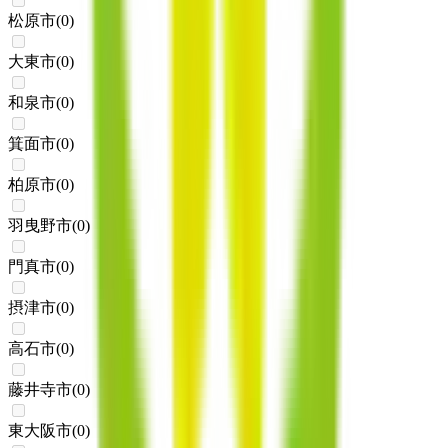
松原市
(
0
)
大東市
(
0
)
和泉市
(
0
)
箕面市
(
0
)
柏原市
(
0
)
羽曳野市
(
0
)
門真市
(
0
)
摂津市
(
0
)
高石市
(
0
)
藤井寺市
(
0
)
東大阪市
(
0
)