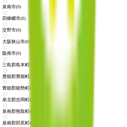
泉南市
(
0
)
四條畷市
(
0
)
交野市
(
0
)
大阪狭山市
(
0
)
阪南市
(
0
)
三島郡島本町
(
0
)
豊能郡豊能町
(
0
)
豊能郡能勢町
(
0
)
泉北郡忠岡町
(
0
)
泉南郡熊取町
(
0
)
泉南郡田尻町
(
0
)