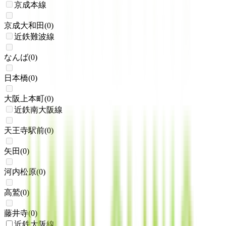
京成本線
京成大和田
(
0
)
近鉄難波線
なんば
(
0
)
日本橋
(
0
)
大阪上本町
(
0
)
近鉄南大阪線
天王寺駅前
(
0
)
矢田
(
0
)
河内松原
(
0
)
高鷲
(
0
)
藤井寺
(
0
)
近鉄大阪線