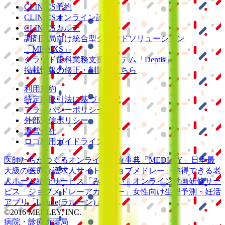
CLINICS予約
CLINICSオンライン診療
CLINICSカルテ
調剤薬局向け統合型クラウドソリューション
「MEDIXS」
クラウド歯科業務
支援システム
「Dentis」
掲載情報の修正・削除はこちら
利用規約
特定商取引法に基づく表記
プライバシーポリシー
外部送信ポリシー
運営会社
ロゴ利用ガイドライン
医師たちがつくる
オンライン医療事典
「MEDLEY」
日本最
大級の
医療介護求人サイト
「ジョブメドレー」
納得できる
老
人ホーム紹介サービス
「みんかい」
オンライン
動画研修サー
ビス
「ジョブメドレー
アカデミー」
女性向け
生理予測・妊活
アプリ
「Lalune(ラルーン)」
©2016 MEDLEY, INC.
病院・診療所
薬局