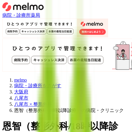
病院・診療所
薬局
melmo
病院・診療所をさがす
大阪府
八尾市
八尾市 × 整形外科
恩智（整形外科/18時以降診療）の病院・クリニック
恩智
（
整形外科/18時以降診