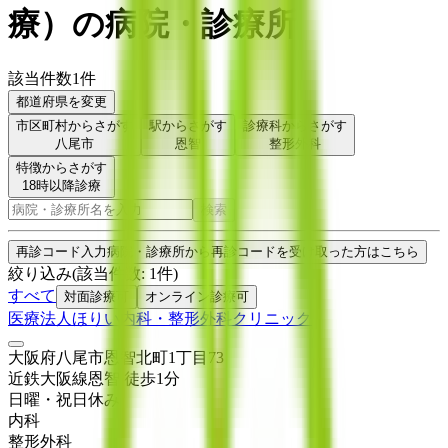
療
）
の病院・診療所
該当件数
1
件
都道府県を変更
市区町村からさがす
駅からさがす
診療科からさがす
八尾市
恩智
整形外科
特徴からさがす
18時以降診療
検索
再診コード入力
病院・診療所から再診コードを受け取った方はこちら
絞り込み
(該当件数:
1
件)
すべて
対面診療可
オンライン診療可
医療法人ほりい内科・整形外科クリニック
大阪府八尾市恩智北町1丁目73
近鉄大阪線
恩智
徒歩
1
分
日曜・祝日
休み
内科
整形外科