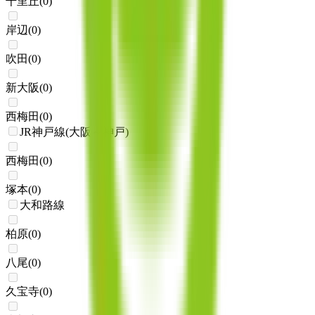
千里丘
(
0
)
岸辺
(
0
)
吹田
(
0
)
新大阪
(
0
)
西梅田
(
0
)
JR神戸線(大阪～神戸)
西梅田
(
0
)
塚本
(
0
)
大和路線
柏原
(
0
)
八尾
(
0
)
久宝寺
(
0
)