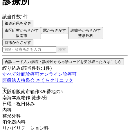
診療所
該当件数
1
件
都道府県を変更
市区町村からさがす
駅からさがす
診療科からさがす
阪南市
整形外科
特徴からさがす
検索
再診コード入力
病院・診療所から再診コードを受け取った方はこちら
絞り込み
(該当件数:
1
件)
すべて
対面診療可
オンライン診療可
医療法人桜泉会 さくらクリニック
大阪府阪南市箱作326番地の5
南海本線
箱作
徒歩
2
分
日曜・祝日
休み
内科
整形外科
消化器内科
リハビリテーション科