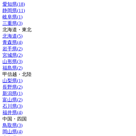
愛知県
(
18
)
静岡県
(
11
)
岐阜県
(
1
)
三重県
(
3
)
北海道・東北
北海道
(
5
)
青森県
(
4
)
岩手県
(
2
)
宮城県
(
2
)
山形県
(
3
)
福島県
(
2
)
甲信越・北陸
山梨県
(
1
)
長野県
(
2
)
新潟県
(
1
)
富山県
(
2
)
石川県
(
3
)
福井県
(
4
)
中国・四国
鳥取県
(
3
)
岡山県
(
4
)