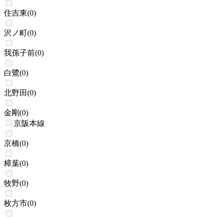
住吉東
(
0
)
沢ノ町
(
0
)
我孫子前
(
0
)
白鷺
(
0
)
北野田
(
0
)
金剛
(
0
)
京阪本線
京橋
(
0
)
樟葉
(
0
)
牧野
(
0
)
枚方市
(
0
)