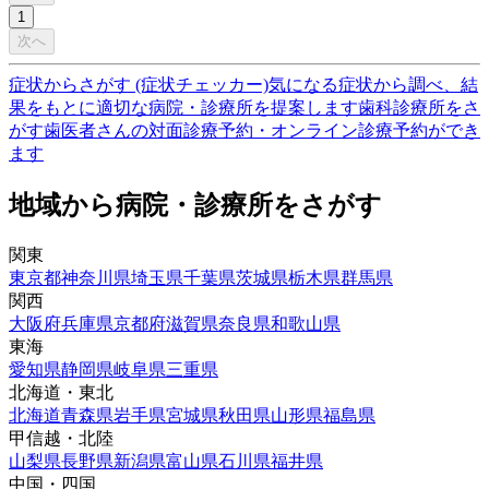
1
次へ
症状からさがす (症状チェッカー)
気になる症状から調べ、結
果をもとに適切な病院・診療所を提案します
歯科診療所をさ
がす
歯医者さんの対面診療予約・オンライン診療予約ができ
ます
地域から病院・診療所をさがす
関東
東京都
神奈川県
埼玉県
千葉県
茨城県
栃木県
群馬県
関西
大阪府
兵庫県
京都府
滋賀県
奈良県
和歌山県
東海
愛知県
静岡県
岐阜県
三重県
北海道・東北
北海道
青森県
岩手県
宮城県
秋田県
山形県
福島県
甲信越・北陸
山梨県
長野県
新潟県
富山県
石川県
福井県
中国・四国