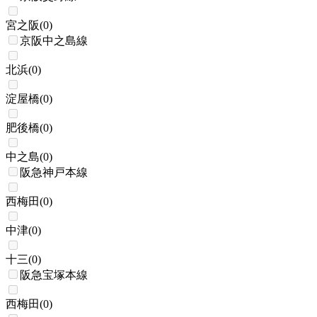
宮之阪
(
0
)
京阪中之島線
北浜
(
0
)
淀屋橋
(
0
)
肥後橋
(
0
)
中之島
(
0
)
阪急神戸本線
西梅田
(
0
)
中津
(
0
)
十三
(
0
)
阪急宝塚本線
西梅田
(
0
)