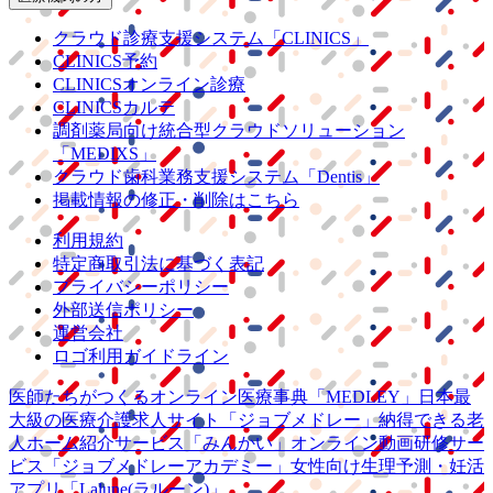
クラウド診療
支援システム
「CLINICS」
CLINICS予約
CLINICSオンライン診療
CLINICSカルテ
調剤薬局向け統合型クラウドソリューション
「MEDIXS」
クラウド歯科業務
支援システム
「Dentis」
掲載情報の修正・削除はこちら
利用規約
特定商取引法に基づく表記
プライバシーポリシー
外部送信ポリシー
運営会社
ロゴ利用ガイドライン
医師たちがつくる
オンライン医療事典
「MEDLEY」
日本最
大級の
医療介護求人サイト
「ジョブメドレー」
納得できる
老
人ホーム紹介サービス
「みんかい」
オンライン
動画研修サー
ビス
「ジョブメドレー
アカデミー」
女性向け
生理予測・妊活
アプリ
「Lalune(ラルーン)」