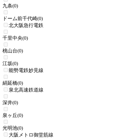
九条
(
0
)
ドーム前千代崎
(
0
)
北大阪急行電鉄
千里中央
(
0
)
桃山台
(
0
)
江坂
(
0
)
能勢電鉄妙見線
絹延橋
(
0
)
泉北高速鉄道線
深井
(
0
)
泉ヶ丘
(
0
)
光明池
(
0
)
大阪メトロ御堂筋線