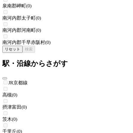
泉南郡岬町
(
0
)
南河内郡太子町
(
0
)
南河内郡河南町
(
0
)
南河内郡千早赤阪村
(
0
)
リセット
検索
駅・沿線からさがす
JR京都線
高槻
(
0
)
摂津富田
(
0
)
茨木
(
0
)
千里丘
(
0
)