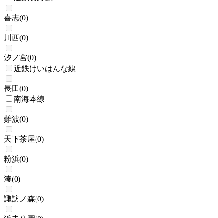
喜志
(
0
)
川西
(
0
)
汐ノ宮
(
0
)
近鉄けいはんな線
長田
(
0
)
南海本線
難波
(
0
)
天下茶屋
(
0
)
粉浜
(
0
)
湊
(
0
)
諏訪ノ森
(
0
)