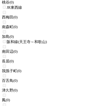
桃谷
(
0
)
JR東西線
西梅田
(
0
)
南森町
(
0
)
加島
(
0
)
阪和線(天王寺～和歌山)
南田辺
(
0
)
長居
(
0
)
我孫子町
(
0
)
百舌鳥
(
0
)
津久野
(
0
)
鳳
(
0
)