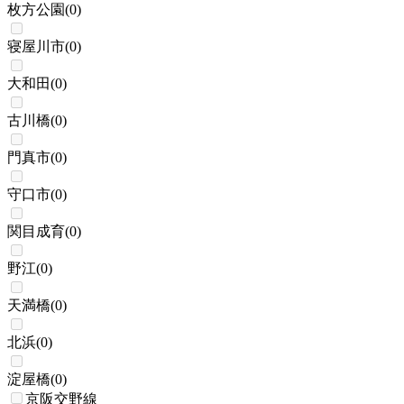
枚方公園
(
0
)
寝屋川市
(
0
)
大和田
(
0
)
古川橋
(
0
)
門真市
(
0
)
守口市
(
0
)
関目成育
(
0
)
野江
(
0
)
天満橋
(
0
)
北浜
(
0
)
淀屋橋
(
0
)
京阪交野線