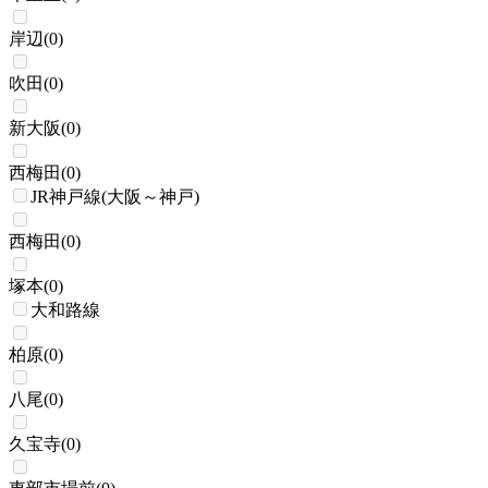
岸辺
(
0
)
吹田
(
0
)
新大阪
(
0
)
西梅田
(
0
)
JR神戸線(大阪～神戸)
西梅田
(
0
)
塚本
(
0
)
大和路線
柏原
(
0
)
八尾
(
0
)
久宝寺
(
0
)