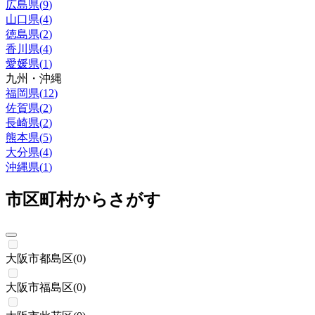
広島県
(
9
)
山口県
(
4
)
徳島県
(
2
)
香川県
(
4
)
愛媛県
(
1
)
九州・沖縄
福岡県
(
12
)
佐賀県
(
2
)
長崎県
(
2
)
熊本県
(
5
)
大分県
(
4
)
沖縄県
(
1
)
市区町村からさがす
大阪市都島区
(
0
)
大阪市福島区
(
0
)