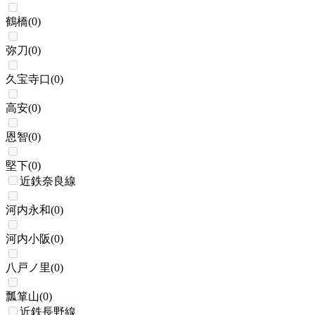
鶴橋
(
0
)
弥刀
(
0
)
久宝寺口
(
0
)
高安
(
0
)
恩智
(
0
)
堅下
(
0
)
近鉄奈良線
河内永和
(
0
)
河内小阪
(
0
)
八戸ノ里
(
0
)
瓢箪山
(
0
)
近鉄長野線