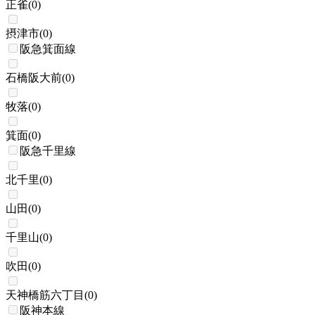
正雀
(
0
)
摂津市
(
0
)
阪急箕面線
石橋阪大前
(
0
)
牧落
(
0
)
箕面
(
0
)
阪急千里線
北千里
(
0
)
山田
(
0
)
千里山
(
0
)
吹田
(
0
)
天神橋筋六丁目
(
0
)
阪神本線