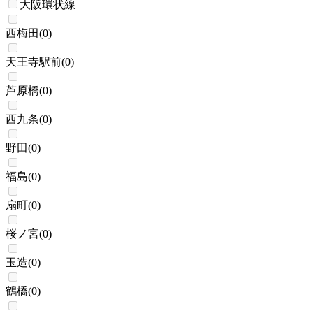
大阪環状線
西梅田
(
0
)
天王寺駅前
(
0
)
芦原橋
(
0
)
西九条
(
0
)
野田
(
0
)
福島
(
0
)
扇町
(
0
)
桜ノ宮
(
0
)
玉造
(
0
)
鶴橋
(
0
)