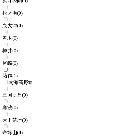
浜寺公園
(
0
)
松ノ浜
(
0
)
泉大津
(
0
)
春木
(
0
)
樽井
(
0
)
尾崎
(
0
)
箱作
(
1
)
南海高野線
三国ヶ丘
(
0
)
難波
(
0
)
天下茶屋
(
0
)
帝塚山
(
0
)