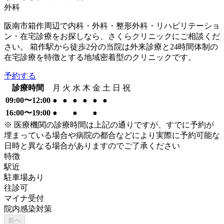
外科
阪南市箱作周辺で内科・外科・整形外科・リハビリテーショ
ン・在宅診療をお探しなら、さくらクリニックにご相談くだ
さい。 箱作駅から徒歩2分の当院は外来診療と24時間体制の
在宅診療を特徴とする地域密着型のクリニックです。
予約する
診療時間
月
火
水
木
金
土
日
祝
09:00〜12:00
●
●
●
●
●
●
16:00〜19:00
●
●
●
※ 医療機関の診療時間は上記の通りですが、すでに予約が
埋まっている場合や病院の都合などにより実際に予約可能な
日時と異なる場合がありますのでご了承ください
特徴
駅近
駐車場あり
往診可
マイナ受付
院内感染対策
前へ