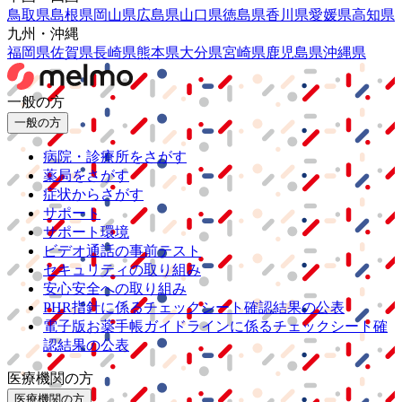
鳥取県
島根県
岡山県
広島県
山口県
徳島県
香川県
愛媛県
高知県
九州・沖縄
福岡県
佐賀県
長崎県
熊本県
大分県
宮崎県
鹿児島県
沖縄県
一般の方
一般の方
病院・診療所をさがす
薬局をさがす
症状からさがす
サポート
サポート環境
ビデオ通話の事前テスト
セキュリティの取り組み
安心安全への取り組み
PHR指針に係るチェックシート確認結果の公表
電子版お薬手帳ガイドラインに係るチェックシート確
認結果の公表
医療機関の方
医療機関の方