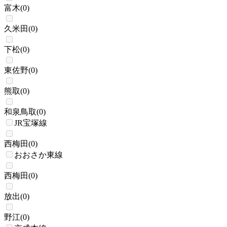
富木
(
0
)
久米田
(
0
)
下松
(
0
)
東佐野
(
0
)
熊取
(
0
)
和泉鳥取
(
0
)
JR宝塚線
西梅田
(
0
)
おおさか東線
西梅田
(
0
)
放出
(
0
)
野江
(
0
)