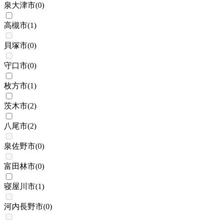
泉大津市
(
0
)
高槻市
(
1
)
貝塚市
(
0
)
守口市
(
0
)
枚方市
(
1
)
茨木市
(
2
)
八尾市
(
2
)
泉佐野市
(
0
)
富田林市
(
0
)
寝屋川市
(
1
)
河内長野市
(
0
)