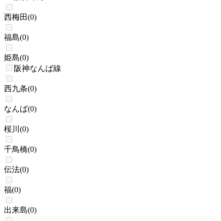
西梅田
(
0
)
福島
(
0
)
姫島
(
0
)
阪神なんば線
西九条
(
0
)
なんば
(
0
)
桜川
(
0
)
千鳥橋
(
0
)
伝法
(
0
)
福
(
0
)
出来島
(
0
)