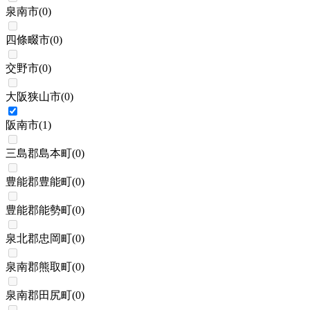
泉南市
(
0
)
四條畷市
(
0
)
交野市
(
0
)
大阪狭山市
(
0
)
阪南市
(
1
)
三島郡島本町
(
0
)
豊能郡豊能町
(
0
)
豊能郡能勢町
(
0
)
泉北郡忠岡町
(
0
)
泉南郡熊取町
(
0
)
泉南郡田尻町
(
0
)