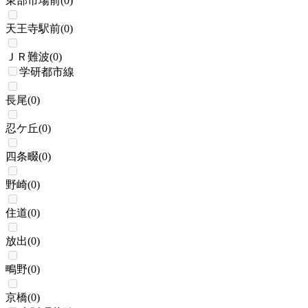
東部市場前
(
0
)
天王寺駅前
(
0
)
ＪＲ難波
(
0
)
学研都市線
長尾
(
0
)
忍ケ丘
(
0
)
四条畷
(
0
)
野崎
(
0
)
住道
(
0
)
放出
(
0
)
鴫野
(
0
)
京橋
(
0
)