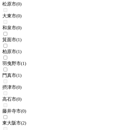
松原市
(
0
)
大東市
(
0
)
和泉市
(
0
)
箕面市
(
1
)
柏原市
(
1
)
羽曳野市
(
1
)
門真市
(
1
)
摂津市
(
0
)
高石市
(
0
)
藤井寺市
(
0
)
東大阪市
(
2
)