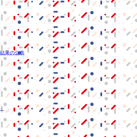
結果の公表
S」