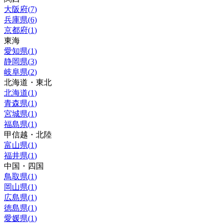
大阪府
(
7
)
兵庫県
(
6
)
京都府
(
1
)
東海
愛知県
(
1
)
静岡県
(
3
)
岐阜県
(
2
)
北海道・東北
北海道
(
1
)
青森県
(
1
)
宮城県
(
1
)
福島県
(
1
)
甲信越・北陸
富山県
(
1
)
福井県
(
1
)
中国・四国
鳥取県
(
1
)
岡山県
(
1
)
広島県
(
1
)
徳島県
(
1
)
愛媛県
(
1
)