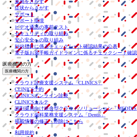
薬局をさがす
症状からさがす
サポート
サポート環境
ビデオ通話の事前テスト
セキュリティの取り組み
安心安全への取り組み
PHR指針に係るチェックシート確認結果の公表
電子版お薬手帳ガイドラインに係るチェックシート確認
医療機関の方
医療機関の方
クラウド診療
支援システム
「CLINICS」
CLINICS予約
CLINICSオンライン診療
CLINICSカルテ
調剤薬局向け統合型クラウドソリューション
「MEDIX
クラウド歯科業務
支援システム
「Dentis」
掲載情報の修正・削除はこちら
利用規約