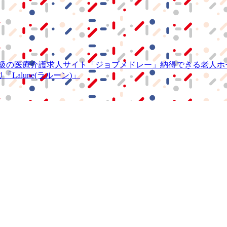
級の
医療介護求人サイト
「ジョブメドレー」
納得できる
老人ホ
リ
「Lalune(ラルーン)」