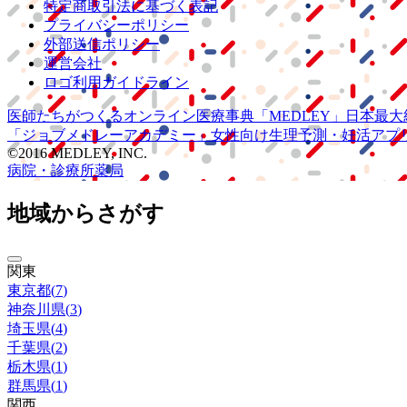
特定商取引法に基づく表記
プライバシーポリシー
外部送信ポリシー
運営会社
ロゴ利用ガイドライン
医師たちがつくる
オンライン医療事典
「MEDLEY」
日本最大
「ジョブメドレー
アカデミー」
女性向け
生理予測・妊活アプ
©2016 MEDLEY, INC.
病院・診療所
薬局
地域からさがす
関東
東京都
(
7
)
神奈川県
(
3
)
埼玉県
(
4
)
千葉県
(
2
)
栃木県
(
1
)
群馬県
(
1
)
関西