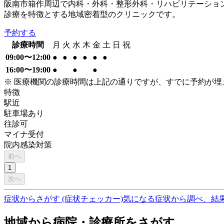
阪南市箱作周辺で内科・外科・整形外科・リハビリテーション
診療を特徴とする地域密着型のクリニックです。
予約する
診療時間
月
火
水
木
金
土
日
祝
09:00〜12:00
●
●
●
●
●
●
16:00〜19:00
●
●
●
※ 医療機関の診療時間は上記の通りですが、すでに予約が
特徴
駅近
駐車場あり
往診可
マイナ受付
院内感染対策
前へ
1
次へ
症状からさがす (症状チェッカー)
気になる症状から調べ、結
地域から病院・診療所をさがす