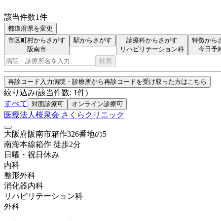
該当件数
1
件
都道府県を変更
市区町村からさがす
駅からさがす
診療科からさがす
特徴から
阪南市
リハビリテーション科
今日予
検索
再診コード入力
病院・診療所から再診コードを受け取った方はこちら
絞り込み
(該当件数:
1
件)
すべて
対面診療可
オンライン診療可
医療法人桜泉会 さくらクリニック
大阪府阪南市箱作326番地の5
南海本線
箱作
徒歩
2
分
日曜・祝日
休み
内科
整形外科
消化器内科
リハビリテーション科
外科