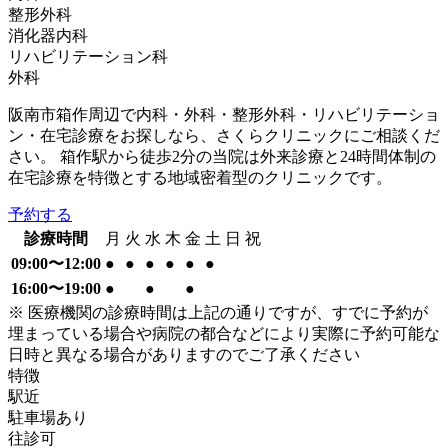
整形外科
消化器内科
リハビリテーション科
外科
阪南市箱作周辺で内科・外科・整形外科・リハビリテーショ
ン・在宅診療をお探しなら、さくらクリニックにご相談くだ
さい。 箱作駅から徒歩2分の当院は外来診療と24時間体制の
在宅診療を特徴とする地域密着型のクリニックです。
予約する
診療時間
月
火
水
木
金
土
日
祝
09:00〜12:00
●
●
●
●
●
●
16:00〜19:00
●
●
●
※ 医療機関の診療時間は上記の通りですが、すでに予約が
埋まっている場合や病院の都合などにより実際に予約可能な
日時と異なる場合がありますのでご了承ください
特徴
駅近
駐車場あり
往診可