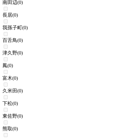
南田辺
(
0
)
長居
(
0
)
我孫子町
(
0
)
百舌鳥
(
0
)
津久野
(
0
)
鳳
(
0
)
富木
(
0
)
久米田
(
0
)
下松
(
0
)
東佐野
(
0
)
熊取
(
0
)