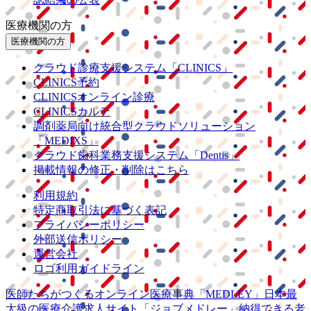
医療機関の方
医療機関の方
クラウド診療
支援システム
「CLINICS」
CLINICS予約
CLINICSオンライン診療
CLINICSカルテ
調剤薬局向け統合型クラウドソリューション
「MEDIXS」
クラウド歯科業務
支援システム
「Dentis」
掲載情報の修正・削除はこちら
利用規約
特定商取引法に基づく表記
プライバシーポリシー
外部送信ポリシー
運営会社
ロゴ利用ガイドライン
医師たちがつくる
オンライン医療事典
「MEDLEY」
日本最
大級の
医療介護求人サイト
「ジョブメドレー」
納得できる
老