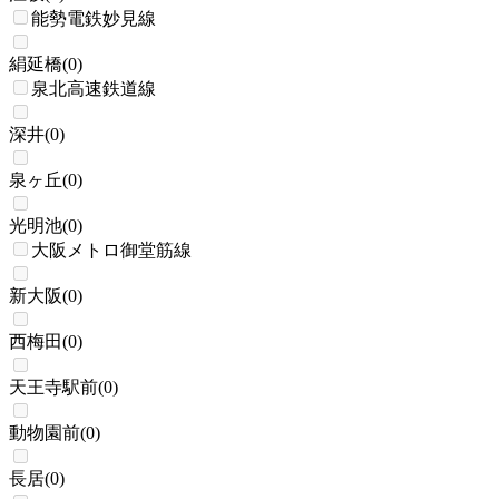
能勢電鉄妙見線
絹延橋
(
0
)
泉北高速鉄道線
深井
(
0
)
泉ヶ丘
(
0
)
光明池
(
0
)
大阪メトロ御堂筋線
新大阪
(
0
)
西梅田
(
0
)
天王寺駅前
(
0
)
動物園前
(
0
)
長居
(
0
)