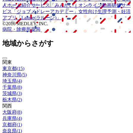
人ホーム紹介サービス
「みんかい」
オンライン
動画研修サー
ビス
「ジョブメドレー
アカデミー」
女性向け
生理予測・妊活
アプリ
「Lalune(ラルーン)」
©2016 MEDLEY, INC.
病院・診療所
薬局
地域からさがす
関東
東京都
(
15
)
神奈川県
(
5
)
埼玉県
(
4
)
千葉県
(
8
)
茨城県
(
3
)
栃木県
(
2
)
関西
大阪府
(
8
)
兵庫県
(
4
)
京都府
(
1
)
奈良県
(
1
)