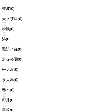
難波
(
0
)
天下茶屋
(
0
)
粉浜
(
0
)
湊
(
0
)
諏訪ノ森
(
0
)
浜寺公園
(
0
)
松ノ浜
(
0
)
泉大津
(
0
)
春木
(
0
)
樽井
(
0
)
尾崎
(
0
)