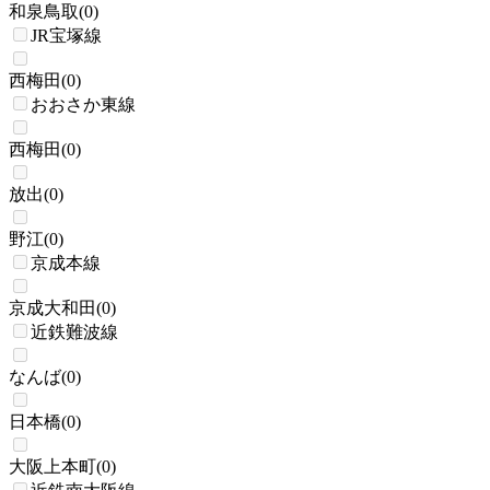
和泉鳥取
(
0
)
JR宝塚線
西梅田
(
0
)
おおさか東線
西梅田
(
0
)
放出
(
0
)
野江
(
0
)
京成本線
京成大和田
(
0
)
近鉄難波線
なんば
(
0
)
日本橋
(
0
)
大阪上本町
(
0
)