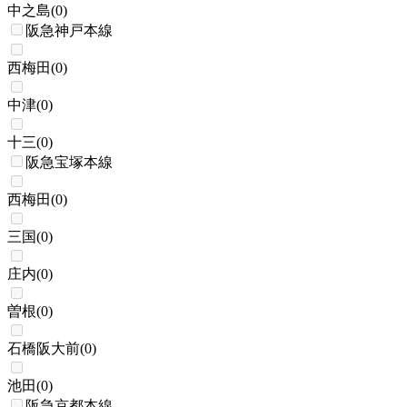
中之島
(
0
)
阪急神戸本線
西梅田
(
0
)
中津
(
0
)
十三
(
0
)
阪急宝塚本線
西梅田
(
0
)
三国
(
0
)
庄内
(
0
)
曽根
(
0
)
石橋阪大前
(
0
)
池田
(
0
)
阪急京都本線