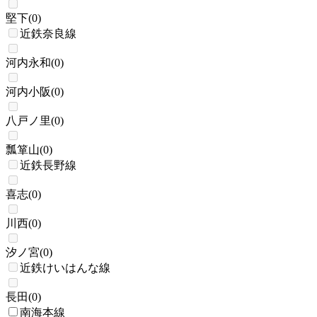
堅下
(
0
)
近鉄奈良線
河内永和
(
0
)
河内小阪
(
0
)
八戸ノ里
(
0
)
瓢箪山
(
0
)
近鉄長野線
喜志
(
0
)
川西
(
0
)
汐ノ宮
(
0
)
近鉄けいはんな線
長田
(
0
)
南海本線