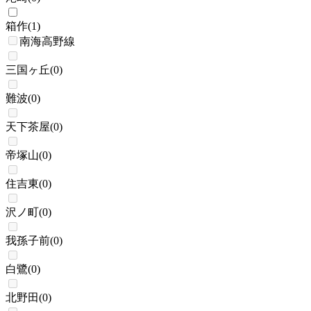
箱作
(
1
)
南海高野線
三国ヶ丘
(
0
)
難波
(
0
)
天下茶屋
(
0
)
帝塚山
(
0
)
住吉東
(
0
)
沢ノ町
(
0
)
我孫子前
(
0
)
白鷺
(
0
)
北野田
(
0
)