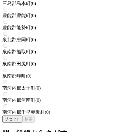
三島郡島本町
(
0
)
豊能郡豊能町
(
0
)
豊能郡能勢町
(
0
)
泉北郡忠岡町
(
0
)
泉南郡熊取町
(
0
)
泉南郡田尻町
(
0
)
泉南郡岬町
(
0
)
南河内郡太子町
(
0
)
南河内郡河南町
(
0
)
南河内郡千早赤阪村
(
0
)
リセット
検索