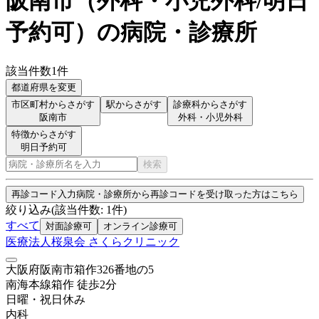
阪南市
（
外科・小児外科/明日
予約可
）
の病院・診療所
該当件数
1
件
都道府県を変更
市区町村からさがす
駅からさがす
診療科からさがす
阪南市
外科・小児外科
特徴からさがす
明日予約可
検索
再診コード入力
病院・診療所から再診コードを受け取った方はこちら
絞り込み
(該当件数:
1
件)
すべて
対面診療可
オンライン診療可
医療法人桜泉会 さくらクリニック
大阪府阪南市箱作326番地の5
南海本線
箱作
徒歩
2
分
日曜・祝日
休み
内科