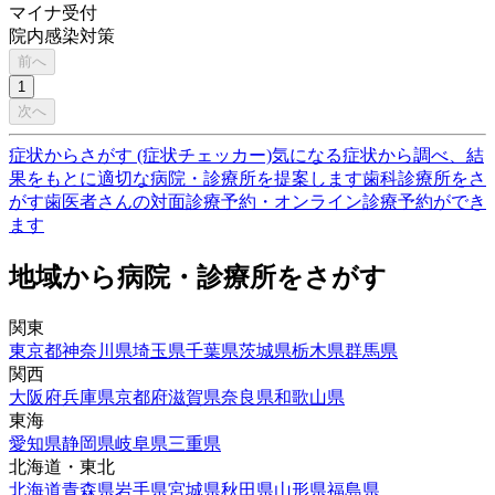
マイナ受付
院内感染対策
前へ
1
次へ
症状からさがす (症状チェッカー)
気になる症状から調べ、結
果をもとに適切な病院・診療所を提案します
歯科診療所をさ
がす
歯医者さんの対面診療予約・オンライン診療予約ができ
ます
地域から病院・診療所をさがす
関東
東京都
神奈川県
埼玉県
千葉県
茨城県
栃木県
群馬県
関西
大阪府
兵庫県
京都府
滋賀県
奈良県
和歌山県
東海
愛知県
静岡県
岐阜県
三重県
北海道・東北
北海道
青森県
岩手県
宮城県
秋田県
山形県
福島県