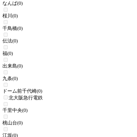
なんば
(
0
)
桜川
(
0
)
千鳥橋
(
0
)
伝法
(
0
)
福
(
0
)
出来島
(
0
)
九条
(
0
)
ドーム前千代崎
(
0
)
北大阪急行電鉄
千里中央
(
0
)
桃山台
(
0
)
江坂
(
0
)