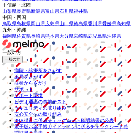
甲信越・北陸
山梨県
長野県
新潟県
富山県
石川県
福井県
中国・四国
鳥取県
島根県
岡山県
広島県
山口県
徳島県
香川県
愛媛県
高知県
九州・沖縄
福岡県
佐賀県
長崎県
熊本県
大分県
宮崎県
鹿児島県
沖縄県
一般の方
一般の方
病院・診療所をさがす
薬局をさがす
症状からさがす
サポート
サポート環境
ビデオ通話の事前テスト
セキュリティの取り組み
安心安全への取り組み
PHR指針に係るチェックシート確認結果の公表
電子版お薬手帳ガイドラインに係るチェックシート確
認結果の公表