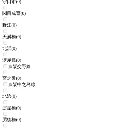
守口市
(
0
)
関目成育
(
0
)
野江
(
0
)
天満橋
(
0
)
北浜
(
0
)
淀屋橋
(
0
)
京阪交野線
宮之阪
(
0
)
京阪中之島線
北浜
(
0
)
淀屋橋
(
0
)
肥後橋
(
0
)