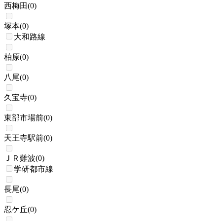
西梅田
(
0
)
塚本
(
0
)
大和路線
柏原
(
0
)
八尾
(
0
)
久宝寺
(
0
)
東部市場前
(
0
)
天王寺駅前
(
0
)
ＪＲ難波
(
0
)
学研都市線
長尾
(
0
)
忍ケ丘
(
0
)