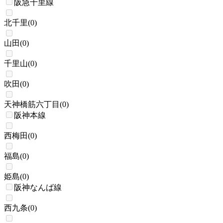
阪急千里線
北千里
(
0
)
山田
(
0
)
千里山
(
0
)
吹田
(
0
)
天神橋筋六丁目
(
0
)
阪神本線
西梅田
(
0
)
福島
(
0
)
姫島
(
0
)
阪神なんば線
西九条
(
0
)