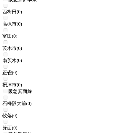
西梅田
(
0
)
高槻市
(
0
)
富田
(
0
)
茨木市
(
0
)
南茨木
(
0
)
正雀
(
0
)
摂津市
(
0
)
阪急箕面線
石橋阪大前
(
0
)
牧落
(
0
)
箕面
(
0
)