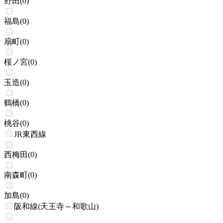
野田
(
0
)
福島
(
0
)
扇町
(
0
)
桜ノ宮
(
0
)
玉造
(
0
)
鶴橋
(
0
)
桃谷
(
0
)
JR東西線
西梅田
(
0
)
南森町
(
0
)
加島
(
0
)
阪和線(天王寺～和歌山)