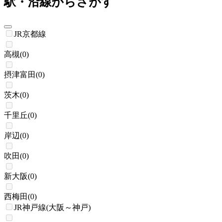
駅・沿線からさがす
JR京都線
高槻
(
0
)
摂津富田
(
0
)
茨木
(
0
)
千里丘
(
0
)
岸辺
(
0
)
吹田
(
0
)
新大阪
(
0
)
西梅田
(
0
)
JR神戸線(大阪～神戸)