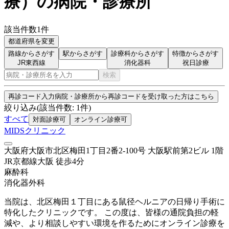
療
）
の病院・診療所
該当件数
1
件
都道府県を変更
路線からさがす
駅からさがす
診療科からさがす
特徴からさがす
JR東西線
消化器科
祝日診療
検索
再診コード入力
病院・診療所から再診コードを受け取った方はこちら
絞り込み
(該当件数:
1
件)
すべて
対面診療可
オンライン診療可
MIDSクリニック
大阪府大阪市北区梅田1丁目2番2-100号 大阪駅前第2ビル 1階
JR京都線
大阪
徒歩
4
分
麻酔科
消化器外科
当院は、北区梅田１丁目にある鼠径ヘルニアの日帰り手術に
特化したクリニックです。 この度は、皆様の通院負担の軽
減や、より相談しやすい環境を作るためにオンライン診療を