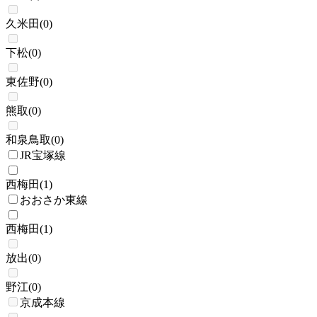
久米田
(
0
)
下松
(
0
)
東佐野
(
0
)
熊取
(
0
)
和泉鳥取
(
0
)
JR宝塚線
西梅田
(
1
)
おおさか東線
西梅田
(
1
)
放出
(
0
)
野江
(
0
)
京成本線