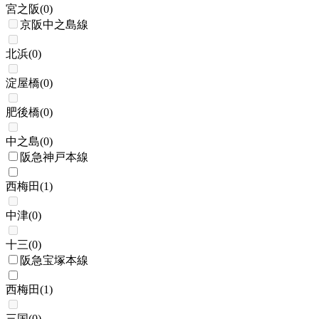
宮之阪
(
0
)
京阪中之島線
北浜
(
0
)
淀屋橋
(
0
)
肥後橋
(
0
)
中之島
(
0
)
阪急神戸本線
西梅田
(
1
)
中津
(
0
)
十三
(
0
)
阪急宝塚本線
西梅田
(
1
)
三国
(
0
)