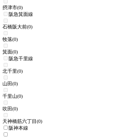
摂津市
(
0
)
阪急箕面線
石橋阪大前
(
0
)
牧落
(
0
)
箕面
(
0
)
阪急千里線
北千里
(
0
)
山田
(
0
)
千里山
(
0
)
吹田
(
0
)
天神橋筋六丁目
(
0
)
阪神本線