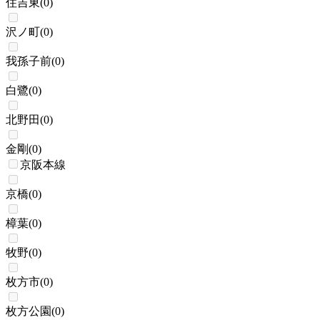
住吉東
(
0
)
沢ノ町
(
0
)
我孫子前
(
0
)
白鷺
(
0
)
北野田
(
0
)
金剛
(
0
)
京阪本線
京橋
(
0
)
樟葉
(
0
)
牧野
(
0
)
枚方市
(
0
)
枚方公園
(
0
)