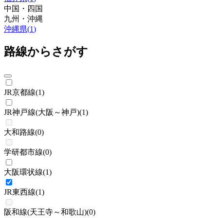
中国・四国
九州・沖縄
沖縄県
(
1
)
路線からさがす
JR京都線
(
1
)
JR神戸線(大阪～神戸)
(
1
)
大和路線
(
0
)
学研都市線
(
0
)
大阪環状線
(
1
)
JR東西線
(
1
)
阪和線(天王寺～和歌山)
(
0
)