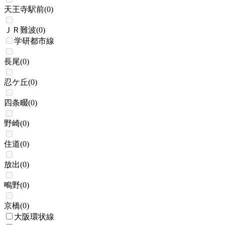
天王寺駅前
(
0
)
ＪＲ難波
(
0
)
学研都市線
長尾
(
0
)
忍ケ丘
(
0
)
四条畷
(
0
)
野崎
(
0
)
住道
(
0
)
放出
(
0
)
鴫野
(
0
)
京橋
(
0
)
大阪環状線