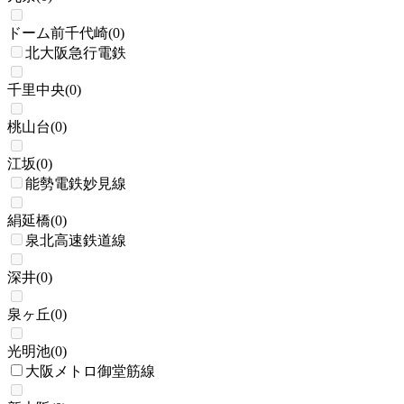
ドーム前千代崎
(
0
)
北大阪急行電鉄
千里中央
(
0
)
桃山台
(
0
)
江坂
(
0
)
能勢電鉄妙見線
絹延橋
(
0
)
泉北高速鉄道線
深井
(
0
)
泉ヶ丘
(
0
)
光明池
(
0
)
大阪メトロ御堂筋線