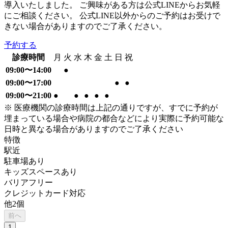
導入いたしました。 ご興味がある方は公式LINEからお気軽
にご相談ください。 公式LINE以外からのご予約はお受けで
きない場合がありますのでご了承ください。
予約する
診療時間
月
火
水
木
金
土
日
祝
09:00〜14:00
●
09:00〜17:00
●
●
09:00〜21:00
●
●
●
●
●
※ 医療機関の診療時間は上記の通りですが、すでに予約が
埋まっている場合や病院の都合などにより実際に予約可能な
日時と異なる場合がありますのでご了承ください
特徴
駅近
駐車場あり
キッズスペースあり
バリアフリー
クレジットカード対応
他
2
個
前へ
1