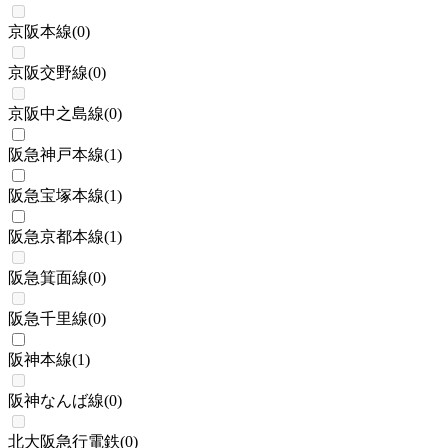
京阪本線
(
0
)
京阪交野線
(
0
)
京阪中之島線
(
0
)
阪急神戸本線
(
1
)
阪急宝塚本線
(
1
)
阪急京都本線
(
1
)
阪急箕面線
(
0
)
阪急千里線
(
0
)
阪神本線
(
1
)
阪神なんば線
(
0
)
北大阪急行電鉄
(
0
)