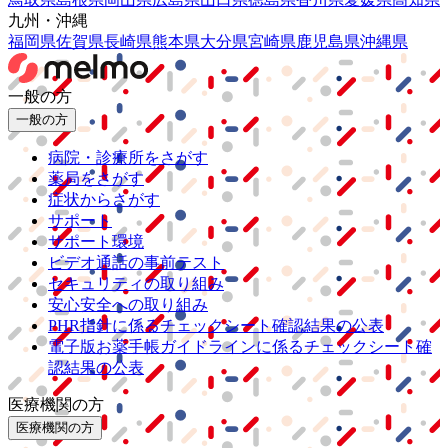
九州・沖縄
福岡県
佐賀県
長崎県
熊本県
大分県
宮崎県
鹿児島県
沖縄県
一般の方
一般の方
病院・診療所をさがす
薬局をさがす
症状からさがす
サポート
サポート環境
ビデオ通話の事前テスト
セキュリティの取り組み
安心安全への取り組み
PHR指針に係るチェックシート確認結果の公表
電子版お薬手帳ガイドラインに係るチェックシート確
認結果の公表
医療機関の方
医療機関の方