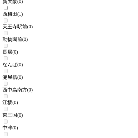
新大阪
(
0
)
西梅田
(
1
)
天王寺駅前
(
0
)
動物園前
(
0
)
長居
(
0
)
なんば
(
0
)
淀屋橋
(
0
)
西中島南方
(
0
)
江坂
(
0
)
東三国
(
0
)
中津
(
0
)