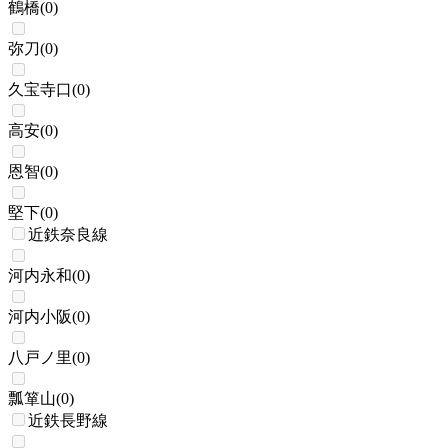
鶴橋
(
0
)
弥刀
(
0
)
久宝寺口
(
0
)
高安
(
0
)
恩智
(
0
)
堅下
(
0
)
近鉄奈良線
河内永和
(
0
)
河内小阪
(
0
)
八戸ノ里
(
0
)
瓢箪山
(
0
)
近鉄長野線