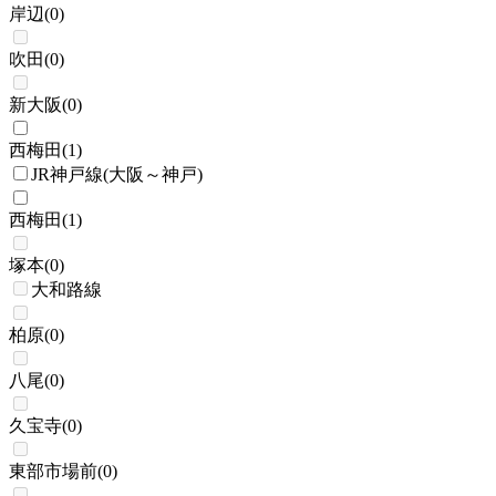
岸辺
(
0
)
吹田
(
0
)
新大阪
(
0
)
西梅田
(
1
)
JR神戸線(大阪～神戸)
西梅田
(
1
)
塚本
(
0
)
大和路線
柏原
(
0
)
八尾
(
0
)
久宝寺
(
0
)
東部市場前
(
0
)