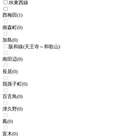
JR東西線
西梅田
(
1
)
南森町
(
0
)
加島
(
0
)
阪和線(天王寺～和歌山)
南田辺
(
0
)
長居
(
0
)
我孫子町
(
0
)
百舌鳥
(
0
)
津久野
(
0
)
鳳
(
0
)
富木
(
0
)