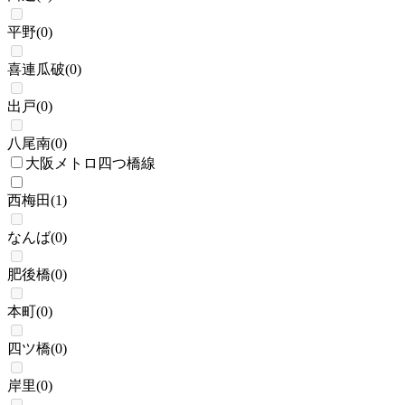
平野
(
0
)
喜連瓜破
(
0
)
出戸
(
0
)
八尾南
(
0
)
大阪メトロ四つ橋線
西梅田
(
1
)
なんば
(
0
)
肥後橋
(
0
)
本町
(
0
)
四ツ橋
(
0
)
岸里
(
0
)