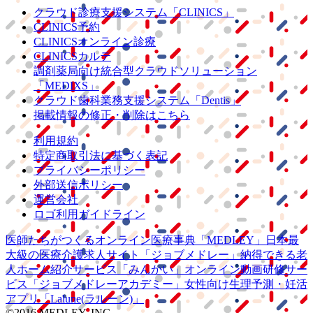
クラウド診療
支援システム
「CLINICS」
CLINICS予約
CLINICSオンライン診療
CLINICSカルテ
調剤薬局向け統合型クラウドソリューション
「MEDIXS」
クラウド歯科業務
支援システム
「Dentis」
掲載情報の修正・削除はこちら
利用規約
特定商取引法に基づく表記
プライバシーポリシー
外部送信ポリシー
運営会社
ロゴ利用ガイドライン
医師たちがつくる
オンライン医療事典
「MEDLEY」
日本最
大級の
医療介護求人サイト
「ジョブメドレー」
納得できる
老
人ホーム紹介サービス
「みんかい」
オンライン
動画研修サー
ビス
「ジョブメドレー
アカデミー」
女性向け
生理予測・妊活
アプリ
「Lalune(ラルーン)」
©2016 MEDLEY, INC.