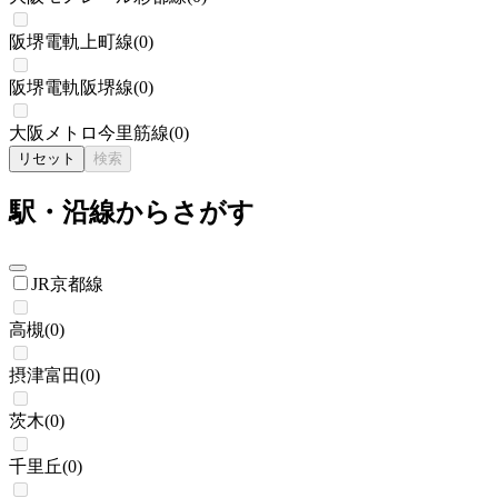
阪堺電軌上町線
(
0
)
阪堺電軌阪堺線
(
0
)
大阪メトロ今里筋線
(
0
)
リセット
検索
駅・沿線からさがす
JR京都線
高槻
(
0
)
摂津富田
(
0
)
茨木
(
0
)
千里丘
(
0
)