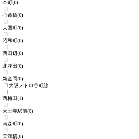
本町
(
0
)
心斎橋
(
0
)
大国町
(
0
)
昭和町
(
0
)
西田辺
(
0
)
北花田
(
0
)
新金岡
(
0
)
大阪メトロ谷町線
西梅田
(
1
)
天王寺駅前
(
0
)
南森町
(
0
)
天満橋
(
0
)