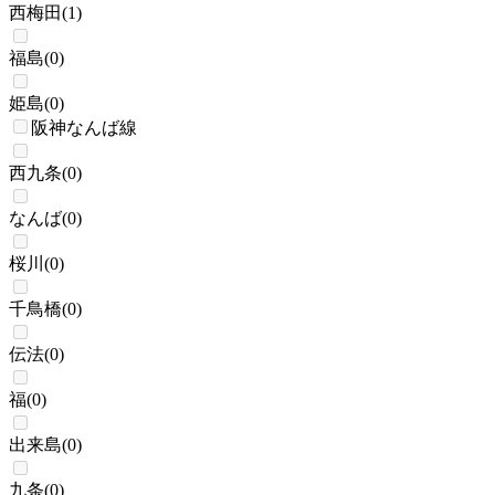
西梅田
(
1
)
福島
(
0
)
姫島
(
0
)
阪神なんば線
西九条
(
0
)
なんば
(
0
)
桜川
(
0
)
千鳥橋
(
0
)
伝法
(
0
)
福
(
0
)
出来島
(
0
)
九条
(
0
)