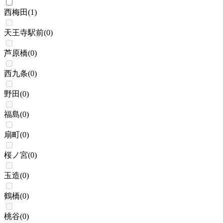
西梅田
(
1
)
天王寺駅前
(
0
)
芦原橋
(
0
)
西九条
(
0
)
野田
(
0
)
福島
(
0
)
扇町
(
0
)
桜ノ宮
(
0
)
玉造
(
0
)
鶴橋
(
0
)
桃谷
(
0
)