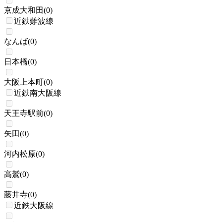
京成大和田
(
0
)
近鉄難波線
なんば
(
0
)
日本橋
(
0
)
大阪上本町
(
0
)
近鉄南大阪線
天王寺駅前
(
0
)
矢田
(
0
)
河内松原
(
0
)
高鷲
(
0
)
藤井寺
(
0
)
近鉄大阪線