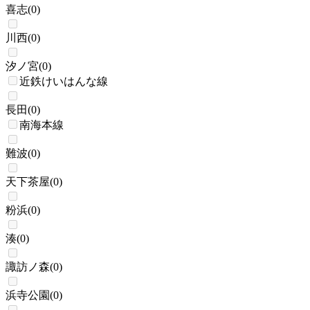
喜志
(
0
)
川西
(
0
)
汐ノ宮
(
0
)
近鉄けいはんな線
長田
(
0
)
南海本線
難波
(
0
)
天下茶屋
(
0
)
粉浜
(
0
)
湊
(
0
)
諏訪ノ森
(
0
)
浜寺公園
(
0
)