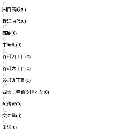
関目高殿
(
0
)
野江内代
(
0
)
都島
(
0
)
中崎町
(
0
)
谷町四丁目
(
0
)
谷町六丁目
(
0
)
谷町九丁目
(
0
)
四天王寺前夕陽ヶ丘
(
0
)
阿倍野
(
0
)
文の里
(
0
)
田辺
(
0
)