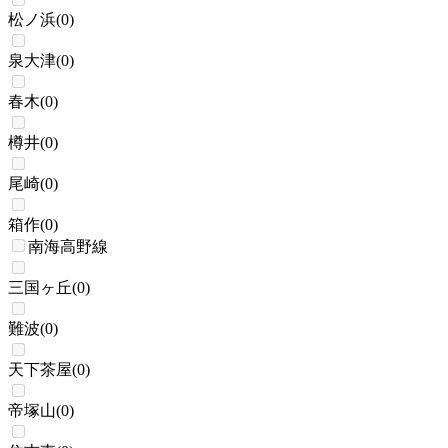
松ノ浜
(
0
)
泉大津
(
0
)
春木
(
0
)
樽井
(
0
)
尾崎
(
0
)
箱作
(
0
)
南海高野線
三国ヶ丘
(
0
)
難波
(
0
)
天下茶屋
(
0
)
帝塚山
(
0
)