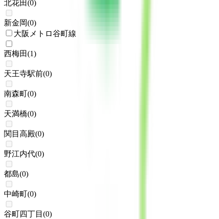
北花田
(
0
)
新金岡
(
0
)
大阪メトロ谷町線
西梅田
(
1
)
天王寺駅前
(
0
)
南森町
(
0
)
天満橋
(
0
)
関目高殿
(
0
)
野江内代
(
0
)
都島
(
0
)
中崎町
(
0
)
谷町四丁目
(
0
)