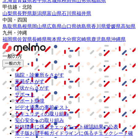
北海道
青森県
岩手県
宮城県
秋田県
山形県
福島県
甲信越・北陸
山梨県
長野県
新潟県
富山県
石川県
福井県
中国・四国
鳥取県
島根県
岡山県
広島県
山口県
徳島県
香川県
愛媛県
高知県
九州・沖縄
福岡県
佐賀県
長崎県
熊本県
大分県
宮崎県
鹿児島県
沖縄県
一般の方
一般の方
病院・診療所をさがす
薬局をさがす
症状からさがす
サポート
サポート環境
ビデオ通話の事前テスト
セキュリティの取り組み
安心安全への取り組み
PHR指針に係るチェックシート確認結果の公表
電子版お薬手帳ガイドラインに係るチェックシート確