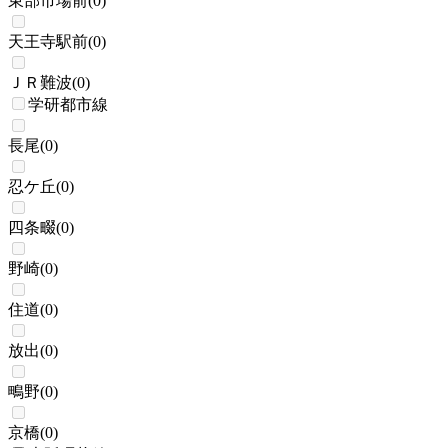
東部市場前
(
0
)
天王寺駅前
(
0
)
ＪＲ難波
(
0
)
学研都市線
長尾
(
0
)
忍ケ丘
(
0
)
四条畷
(
0
)
野崎
(
0
)
住道
(
0
)
放出
(
0
)
鴫野
(
0
)
京橋
(
0
)