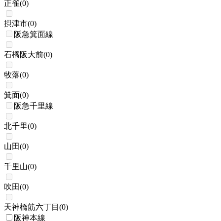
正雀
(
0
)
摂津市
(
0
)
阪急箕面線
石橋阪大前
(
0
)
牧落
(
0
)
箕面
(
0
)
阪急千里線
北千里
(
0
)
山田
(
0
)
千里山
(
0
)
吹田
(
0
)
天神橋筋六丁目
(
0
)
阪神本線