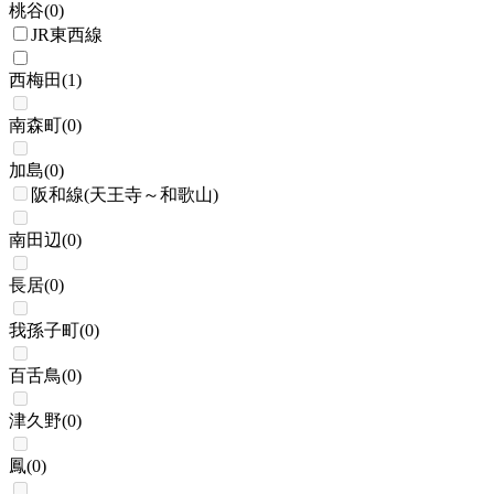
桃谷
(
0
)
JR東西線
西梅田
(
1
)
南森町
(
0
)
加島
(
0
)
阪和線(天王寺～和歌山)
南田辺
(
0
)
長居
(
0
)
我孫子町
(
0
)
百舌鳥
(
0
)
津久野
(
0
)
鳳
(
0
)