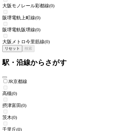
大阪モノレール彩都線
(
0
)
阪堺電軌上町線
(
0
)
阪堺電軌阪堺線
(
0
)
大阪メトロ今里筋線
(
0
)
リセット
検索
駅・沿線からさがす
JR京都線
高槻
(
0
)
摂津富田
(
0
)
茨木
(
0
)
千里丘
(
0
)