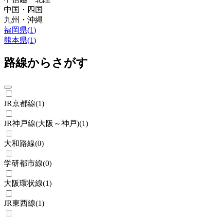
中国・四国
九州・沖縄
福岡県
(
1
)
熊本県
(
1
)
路線からさがす
JR京都線
(
1
)
JR神戸線(大阪～神戸)
(
1
)
大和路線
(
0
)
学研都市線
(
0
)
大阪環状線
(
1
)
JR東西線
(
1
)