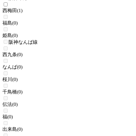
西梅田
(
1
)
福島
(
0
)
姫島
(
0
)
阪神なんば線
西九条
(
0
)
なんば
(
0
)
桜川
(
0
)
千鳥橋
(
0
)
伝法
(
0
)
福
(
0
)
出来島
(
0
)