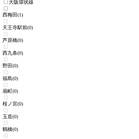
大阪環状線
西梅田
(
1
)
天王寺駅前
(
0
)
芦原橋
(
0
)
西九条
(
0
)
野田
(
0
)
福島
(
0
)
扇町
(
0
)
桜ノ宮
(
0
)
玉造
(
0
)
鶴橋
(
0
)