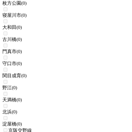
枚方公園
(
0
)
寝屋川市
(
0
)
大和田
(
0
)
古川橋
(
0
)
門真市
(
0
)
守口市
(
0
)
関目成育
(
0
)
野江
(
0
)
天満橋
(
0
)
北浜
(
0
)
淀屋橋
(
0
)
京阪交野線