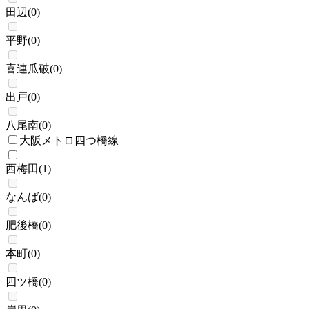
田辺
(
0
)
平野
(
0
)
喜連瓜破
(
0
)
出戸
(
0
)
八尾南
(
0
)
大阪メトロ四つ橋線
西梅田
(
1
)
なんば
(
0
)
肥後橋
(
0
)
本町
(
0
)
四ツ橋
(
0
)