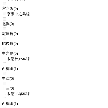
宮之阪
(
0
)
京阪中之島線
北浜
(
0
)
淀屋橋
(
0
)
肥後橋
(
0
)
中之島
(
0
)
阪急神戸本線
西梅田
(
1
)
中津
(
0
)
十三
(
0
)
阪急宝塚本線
西梅田
(
1
)