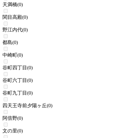
天満橋
(
0
)
関目高殿
(
0
)
野江内代
(
0
)
都島
(
0
)
中崎町
(
0
)
谷町四丁目
(
0
)
谷町六丁目
(
0
)
谷町九丁目
(
0
)
四天王寺前夕陽ヶ丘
(
0
)
阿倍野
(
0
)
文の里
(
0
)