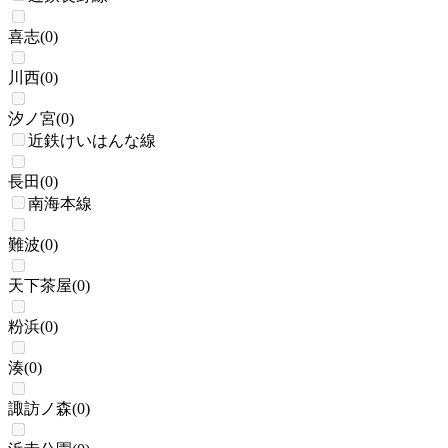
喜志
(
0
)
川西
(
0
)
汐ノ宮
(
0
)
近鉄けいはんな線
長田
(
0
)
南海本線
難波
(
0
)
天下茶屋
(
0
)
粉浜
(
0
)
湊
(
0
)
諏訪ノ森
(
0
)