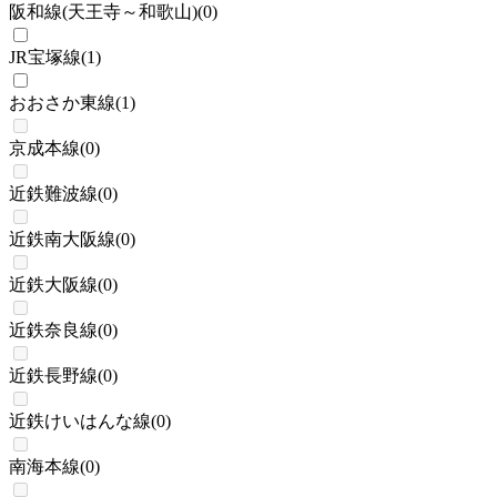
阪和線(天王寺～和歌山)
(
0
)
JR宝塚線
(
1
)
おおさか東線
(
1
)
京成本線
(
0
)
近鉄難波線
(
0
)
近鉄南大阪線
(
0
)
近鉄大阪線
(
0
)
近鉄奈良線
(
0
)
近鉄長野線
(
0
)
近鉄けいはんな線
(
0
)
南海本線
(
0
)