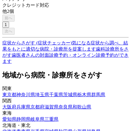
クレジットカード対応
他
2
個
前へ
1
次へ
症状からさがす (症状チェッカー)
気になる症状から調べ、結
果をもとに適切な病院・診療所を提案します
歯科診療所をさ
がす
歯医者さんの対面診療予約・オンライン診療予約ができ
ます
地域から病院・診療所をさがす
関東
東京都
神奈川県
埼玉県
千葉県
茨城県
栃木県
群馬県
関西
大阪府
兵庫県
京都府
滋賀県
奈良県
和歌山県
東海
愛知県
静岡県
岐阜県
三重県
北海道・東北