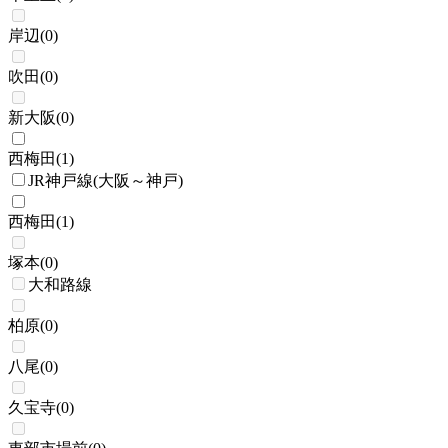
岸辺
(
0
)
吹田
(
0
)
新大阪
(
0
)
西梅田
(
1
)
JR神戸線(大阪～神戸)
西梅田
(
1
)
塚本
(
0
)
大和路線
柏原
(
0
)
八尾
(
0
)
久宝寺
(
0
)