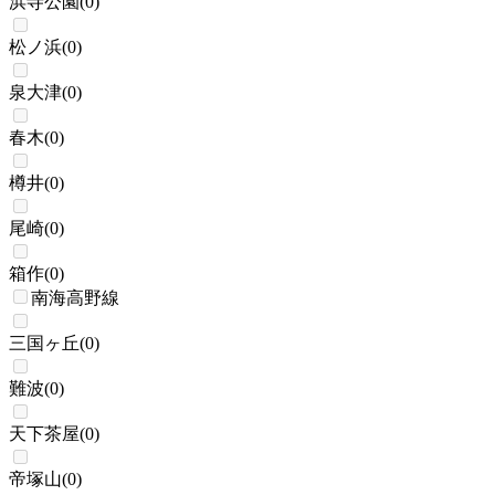
浜寺公園
(
0
)
松ノ浜
(
0
)
泉大津
(
0
)
春木
(
0
)
樽井
(
0
)
尾崎
(
0
)
箱作
(
0
)
南海高野線
三国ヶ丘
(
0
)
難波
(
0
)
天下茶屋
(
0
)
帝塚山
(
0
)