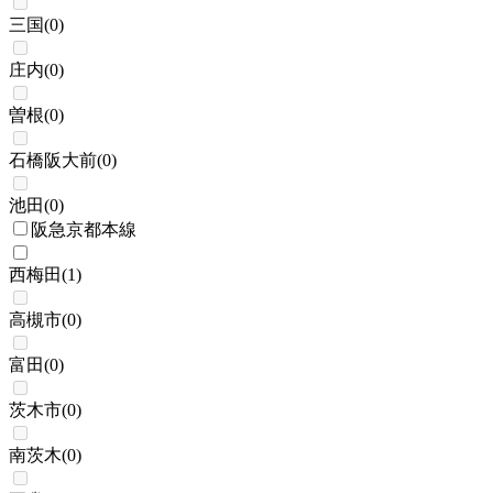
三国
(
0
)
庄内
(
0
)
曽根
(
0
)
石橋阪大前
(
0
)
池田
(
0
)
阪急京都本線
西梅田
(
1
)
高槻市
(
0
)
富田
(
0
)
茨木市
(
0
)
南茨木
(
0
)