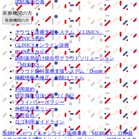
認結果の公表
医療機関の方
医療機関の方
クラウド診療
支援システム
「CLINICS」
CLINICS予約
CLINICSオンライン診療
CLINICSカルテ
調剤薬局向け統合型クラウドソリューション
「MEDIXS」
クラウド歯科業務
支援システム
「Dentis」
掲載情報の修正・削除はこちら
利用規約
特定商取引法に基づく表記
プライバシーポリシー
外部送信ポリシー
運営会社
ロゴ利用ガイドライン
医師たちがつくる
オンライン医療事典
「MEDLEY」
日本最