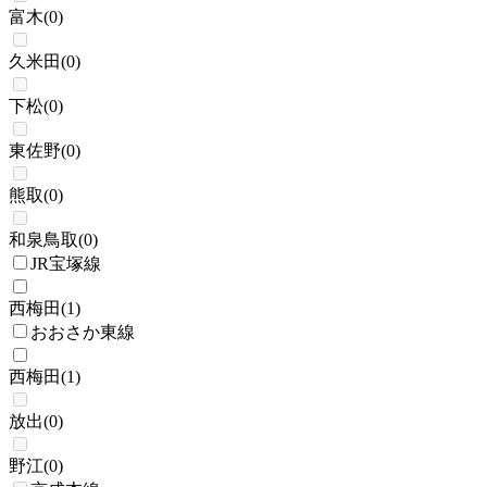
富木
(
0
)
久米田
(
0
)
下松
(
0
)
東佐野
(
0
)
熊取
(
0
)
和泉鳥取
(
0
)
JR宝塚線
西梅田
(
1
)
おおさか東線
西梅田
(
1
)
放出
(
0
)
野江
(
0
)