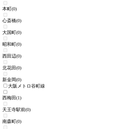
本町
(
0
)
心斎橋
(
0
)
大国町
(
0
)
昭和町
(
0
)
西田辺
(
0
)
北花田
(
0
)
新金岡
(
0
)
大阪メトロ谷町線
西梅田
(
1
)
天王寺駅前
(
0
)
南森町
(
0
)