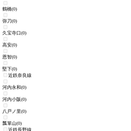
鶴橋
(
0
)
弥刀
(
0
)
久宝寺口
(
0
)
高安
(
0
)
恩智
(
0
)
堅下
(
0
)
近鉄奈良線
河内永和
(
0
)
河内小阪
(
0
)
八戸ノ里
(
0
)
瓢箪山
(
0
)
近鉄長野線