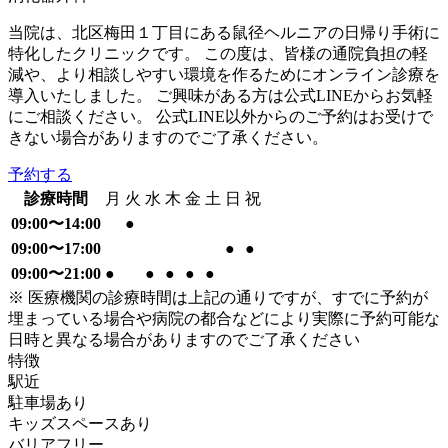
当院は、北区梅田１丁目にある鼠径ヘルニアの日帰り手術に
特化したクリニックです。 この度は、皆様の通院負担の軽
減や、より相談しやすい環境を作るためにオンライン診療を
導入いたしました。 ご興味がある方は公式LINEからお気軽
にご相談ください。 公式LINE以外からのご予約はお受けで
きない場合がありますのでご了承ください。
予約する
診療時間
月
火
水
木
金
土
日
祝
09:00〜14:00
●
09:00〜17:00
●
●
09:00〜21:00
●
●
●
●
●
※ 医療機関の診療時間は上記の通りですが、すでに予約が
埋まっている場合や病院の都合などにより実際に予約可能な
日時と異なる場合がありますのでご了承ください
特徴
駅近
駐車場あり
キッズスペースあり
バリアフリー