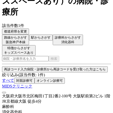
ズスペースあり
）
の病院・診
療所
該当件数
1
件
都道府県を変更
路線からさがす
駅からさがす
診療科からさがす
阪急神戸本線
消化器科
特徴からさがす
キッズスペースあり
検索
再診コード入力
病院・診療所から再診コードを受け取った方はこちら
絞り込み
(該当件数:
1
件)
すべて
対面診療可
オンライン診療可
MIDSクリニック
大阪府大阪市北区梅田1丁目2番2-100号 大阪駅前第2ビル 1階
JR京都線
大阪
徒歩
4
分
麻酔科
消化器外科