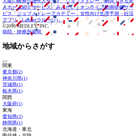
大級の
医療介護求人サイト
「ジョブメドレー」
納得できる
老
人ホーム紹介サービス
「みんかい」
オンライン
動画研修サー
ビス
「ジョブメドレー
アカデミー」
女性向け
生理予測・妊活
アプリ
「Lalune(ラルーン)」
©2016 MEDLEY, INC.
病院・診療所
薬局
地域からさがす
関東
東京都
(
2
)
神奈川県
(
1
)
茨城県
(
1
)
栃木県
(
1
)
関西
大阪府
(
1
)
東海
愛知県
(
2
)
静岡県
(
1
)
北海道・東北
甲信越・北陸