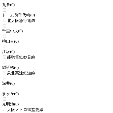
九条
(
0
)
ドーム前千代崎
(
0
)
北大阪急行電鉄
千里中央
(
0
)
桃山台
(
0
)
江坂
(
0
)
能勢電鉄妙見線
絹延橋
(
0
)
泉北高速鉄道線
深井
(
0
)
泉ヶ丘
(
0
)
光明池
(
0
)
大阪メトロ御堂筋線