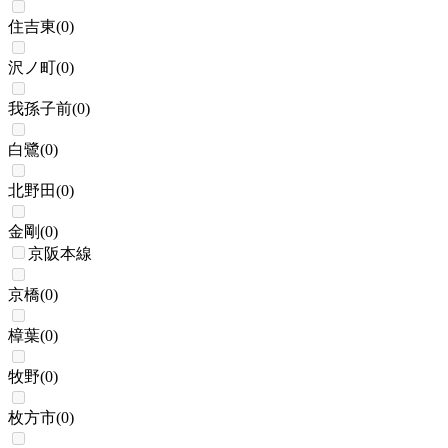
住吉東
(
0
)
沢ノ町
(
0
)
我孫子前
(
0
)
白鷺
(
0
)
北野田
(
0
)
金剛
(
0
)
京阪本線
京橋
(
0
)
樟葉
(
0
)
牧野
(
0
)
枚方市
(
0
)