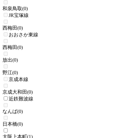
和泉鳥取
(
0
)
JR宝塚線
西梅田
(
0
)
おおさか東線
西梅田
(
0
)
放出
(
0
)
野江
(
0
)
京成本線
京成大和田
(
0
)
近鉄難波線
なんば
(
0
)
日本橋
(
0
)
大阪上本町
(
1
)