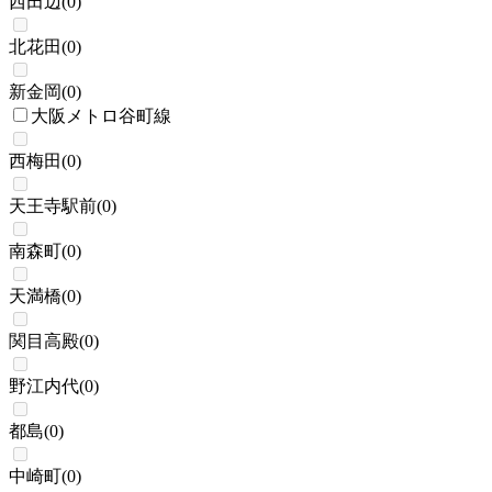
西田辺
(
0
)
北花田
(
0
)
新金岡
(
0
)
大阪メトロ谷町線
西梅田
(
0
)
天王寺駅前
(
0
)
南森町
(
0
)
天満橋
(
0
)
関目高殿
(
0
)
野江内代
(
0
)
都島
(
0
)
中崎町
(
0
)