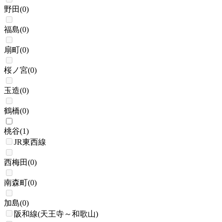
野田
(
0
)
福島
(
0
)
扇町
(
0
)
桜ノ宮
(
0
)
玉造
(
0
)
鶴橋
(
0
)
桃谷
(
1
)
JR東西線
西梅田
(
0
)
南森町
(
0
)
加島
(
0
)
阪和線(天王寺～和歌山)