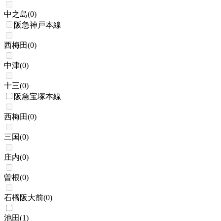
中之島
(
0
)
阪急神戸本線
西梅田
(
0
)
中津
(
0
)
十三
(
0
)
阪急宝塚本線
西梅田
(
0
)
三国
(
0
)
庄内
(
0
)
曽根
(
0
)
石橋阪大前
(
0
)
池田
(
1
)