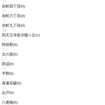
谷町四丁目
(
0
)
谷町六丁目
(
0
)
谷町九丁目
(
0
)
四天王寺前夕陽ヶ丘
(
1
)
阿倍野
(
0
)
文の里
(
0
)
田辺
(
0
)
平野
(
0
)
喜連瓜破
(
0
)
出戸
(
0
)
八尾南
(
0
)