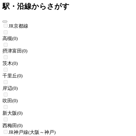
駅・沿線からさがす
JR京都線
高槻
(
0
)
摂津富田
(
0
)
茨木
(
0
)
千里丘
(
0
)
岸辺
(
0
)
吹田
(
0
)
新大阪
(
0
)
西梅田
(
0
)
JR神戸線(大阪～神戸)