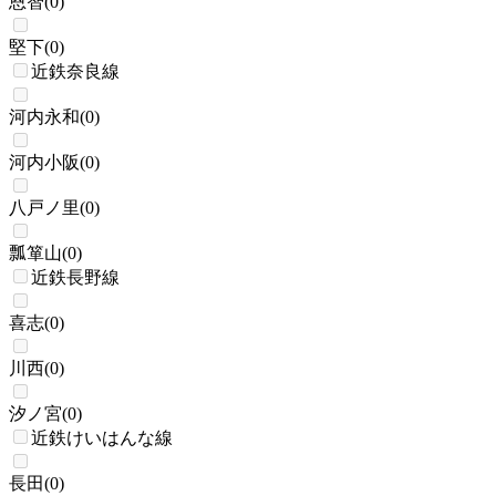
恩智
(
0
)
堅下
(
0
)
近鉄奈良線
河内永和
(
0
)
河内小阪
(
0
)
八戸ノ里
(
0
)
瓢箪山
(
0
)
近鉄長野線
喜志
(
0
)
川西
(
0
)
汐ノ宮
(
0
)
近鉄けいはんな線
長田
(
0
)