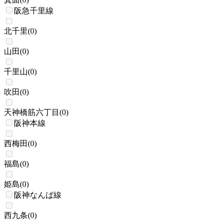
阪急千里線
北千里
(
0
)
山田
(
0
)
千里山
(
0
)
吹田
(
0
)
天神橋筋六丁目
(
0
)
阪神本線
西梅田
(
0
)
福島
(
0
)
姫島
(
0
)
阪神なんば線
西九条
(
0
)