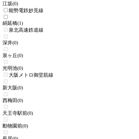
江坂
(
0
)
能勢電鉄妙見線
絹延橋
(
1
)
泉北高速鉄道線
深井
(
0
)
泉ヶ丘
(
0
)
光明池
(
0
)
大阪メトロ御堂筋線
新大阪
(
0
)
西梅田
(
0
)
天王寺駅前
(
0
)
動物園前
(
0
)
長居
(
0
)