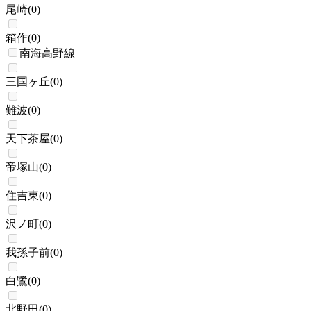
尾崎
(
0
)
箱作
(
0
)
南海高野線
三国ヶ丘
(
0
)
難波
(
0
)
天下茶屋
(
0
)
帝塚山
(
0
)
住吉東
(
0
)
沢ノ町
(
0
)
我孫子前
(
0
)
白鷺
(
0
)
北野田
(
0
)