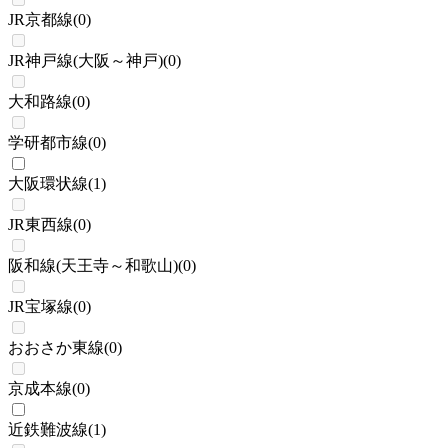
JR京都線
(
0
)
JR神戸線(大阪～神戸)
(
0
)
大和路線
(
0
)
学研都市線
(
0
)
大阪環状線
(
1
)
JR東西線
(
0
)
阪和線(天王寺～和歌山)
(
0
)
JR宝塚線
(
0
)
おおさか東線
(
0
)
京成本線
(
0
)
近鉄難波線
(
1
)