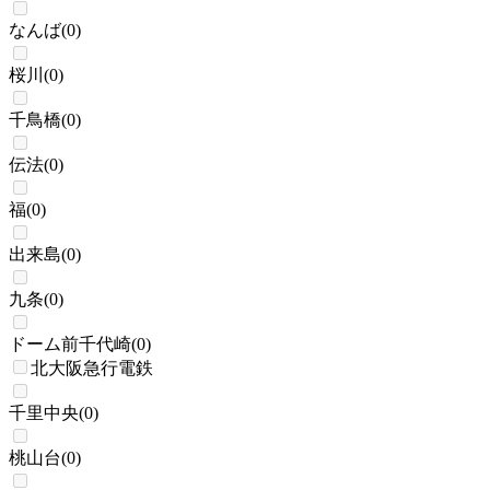
なんば
(
0
)
桜川
(
0
)
千鳥橋
(
0
)
伝法
(
0
)
福
(
0
)
出来島
(
0
)
九条
(
0
)
ドーム前千代崎
(
0
)
北大阪急行電鉄
千里中央
(
0
)
桃山台
(
0
)