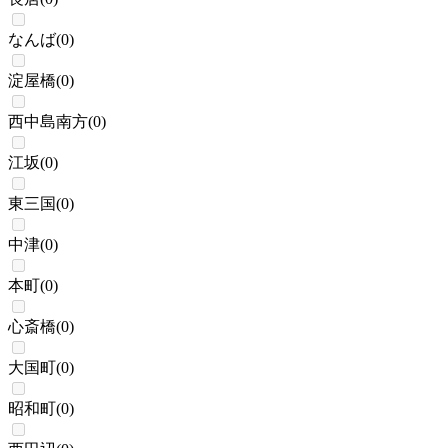
なんば
(
0
)
淀屋橋
(
0
)
西中島南方
(
0
)
江坂
(
0
)
東三国
(
0
)
中津
(
0
)
本町
(
0
)
心斎橋
(
0
)
大国町
(
0
)
昭和町
(
0
)