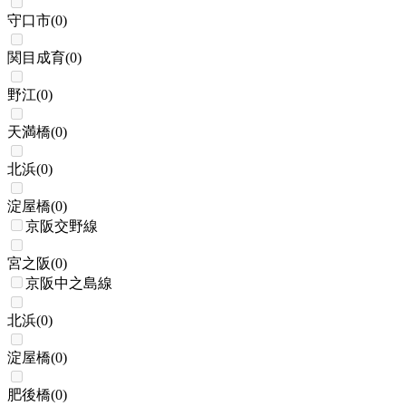
守口市
(
0
)
関目成育
(
0
)
野江
(
0
)
天満橋
(
0
)
北浜
(
0
)
淀屋橋
(
0
)
京阪交野線
宮之阪
(
0
)
京阪中之島線
北浜
(
0
)
淀屋橋
(
0
)
肥後橋
(
0
)