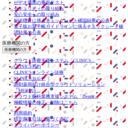
ビデオ通話の事前テスト
セキュリティの取り組み
安心安全への取り組み
PHR指針に係るチェックシート確認結果の公表
電子版お薬手帳ガイドラインに係るチェックシート確
認結果の公表
医療機関の方
医療機関の方
クラウド診療
支援システム
「CLINICS」
CLINICS予約
CLINICSオンライン診療
CLINICSカルテ
調剤薬局向け統合型クラウドソリューション
「MEDIXS」
クラウド歯科業務
支援システム
「Dentis」
掲載情報の修正・削除はこちら
利用規約
特定商取引法に基づく表記
プライバシーポリシー