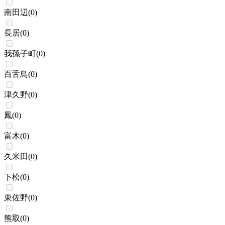
南田辺
(
0
)
長居
(
0
)
我孫子町
(
0
)
百舌鳥
(
0
)
津久野
(
0
)
鳳
(
0
)
富木
(
0
)
久米田
(
0
)
下松
(
0
)
東佐野
(
0
)
熊取
(
0
)