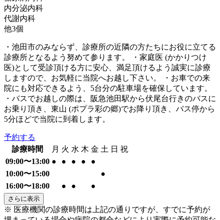
内分泌内科
代謝内科
他
3
個
・池田市のみならず、診療所の近隣の方たちにお役に立てる
診療所となるよう努めて参ります。 ・家庭医 (かかりつけ
医)として受診頂ける方に安心、満足頂けるよう誠実に診療
しますので、お気軽に当院へお越し下さい。 ・お車での来
院にも対応できるよう、5台分の駐車場を確保しています。
・バスでお越しの際は、阪急池田駅から伏尾台行きのバスに
お乗り頂き、東山 (ポプラ彩の郷)でお降り頂き、バス停から
5分ほどで当院に到着します。
予約する
診療時間
月
火
水
木
金
土
日
祝
09:00〜13:00
●
●
●
●
●
10:00〜15:00
●
16:00〜18:00
●
●
●
さらに表示
※ 医療機関の診療時間は上記の通りですが、すでに予約が
埋まっている場合や病院の都合などにより実際に予約可能な