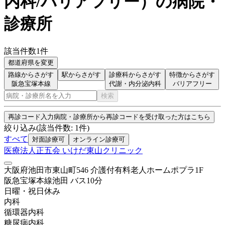
内科/バリアフリー
）
の病院・
診療所
該当件数
1
件
都道府県を変更
路線からさがす
駅からさがす
診療科からさがす
特徴からさがす
阪急宝塚本線
代謝・内分泌内科
バリアフリー
検索
再診コード入力
病院・診療所から再診コードを受け取った方はこちら
絞り込み
(該当件数:
1
件)
すべて
対面診療可
オンライン診療可
医療法人正五会 いけだ東山クリニック
大阪府池田市東山町546 介護付有料老人ホームポプラ1F
阪急宝塚本線
池田
バス
10
分
日曜・祝日
休み
内科
循環器内科
糖尿病内科