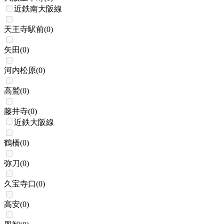
近鉄南大阪線
天王寺駅前
(
0
)
矢田
(
0
)
河内松原
(
0
)
高鷲
(
0
)
藤井寺
(
0
)
近鉄大阪線
鶴橋
(
0
)
弥刀
(
0
)
久宝寺口
(
0
)
高安
(
0
)