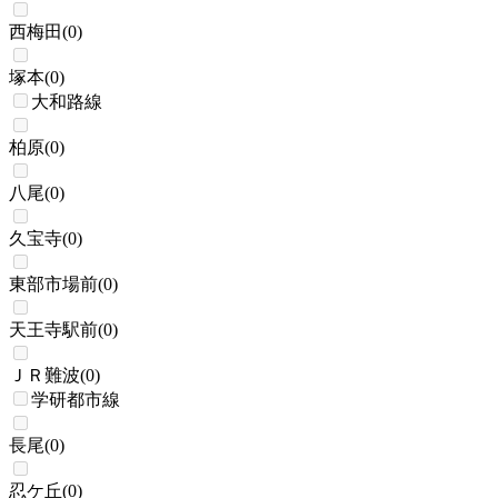
西梅田
(
0
)
塚本
(
0
)
大和路線
柏原
(
0
)
八尾
(
0
)
久宝寺
(
0
)
東部市場前
(
0
)
天王寺駅前
(
0
)
ＪＲ難波
(
0
)
学研都市線
長尾
(
0
)
忍ケ丘
(
0
)