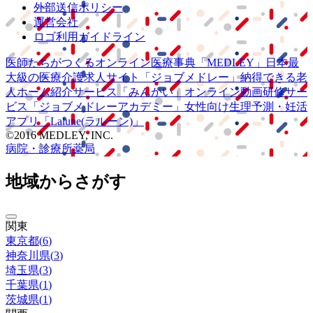
外部送信ポリシー
運営会社
ロゴ利用ガイドライン
医師たちがつくる
オンライン医療事典
「MEDLEY」
日本最
大級の
医療介護求人サイト
「ジョブメドレー」
納得できる
老
人ホーム紹介サービス
「みんかい」
オンライン
動画研修サー
ビス
「ジョブメドレー
アカデミー」
女性向け
生理予測・妊活
アプリ
「Lalune(ラルーン)」
©2016 MEDLEY, INC.
病院・診療所
薬局
地域からさがす
関東
東京都
(
6
)
神奈川県
(
3
)
埼玉県
(
3
)
千葉県
(
1
)
茨城県
(
1
)