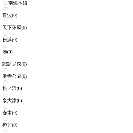
南海本線
難波
(
0
)
天下茶屋
(
0
)
粉浜
(
0
)
湊
(
0
)
諏訪ノ森
(
0
)
浜寺公園
(
0
)
松ノ浜
(
0
)
泉大津
(
0
)
春木
(
0
)
樽井
(
0
)