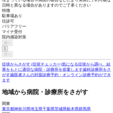
日時と異なる場合がありますのでご了承ください
特徴
駐車場あり
往診可
バリアフリー
マイナ受付
院内感染対策
前へ
1
次へ
症状からさがす (症状チェッカー)
気になる症状から調べ、結
果をもとに適切な病院・診療所を提案します
歯科診療所をさ
がす
歯医者さんの対面診療予約・オンライン診療予約ができ
ます
地域から病院・診療所をさがす
関東
東京都
神奈川県
埼玉県
千葉県
茨城県
栃木県
群馬県