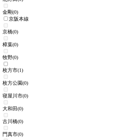
金剛
(
0
)
京阪本線
京橋
(
0
)
樟葉
(
0
)
牧野
(
0
)
枚方市
(
1
)
枚方公園
(
0
)
寝屋川市
(
0
)
大和田
(
0
)
古川橋
(
0
)
門真市
(
0
)