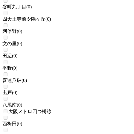
谷町九丁目
(
0
)
四天王寺前夕陽ヶ丘
(
0
)
阿倍野
(
0
)
文の里
(
0
)
田辺
(
0
)
平野
(
0
)
喜連瓜破
(
0
)
出戸
(
0
)
八尾南
(
0
)
大阪メトロ四つ橋線
西梅田
(
0
)