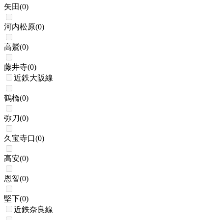
矢田
(
0
)
河内松原
(
0
)
高鷲
(
0
)
藤井寺
(
0
)
近鉄大阪線
鶴橋
(
0
)
弥刀
(
0
)
久宝寺口
(
0
)
高安
(
0
)
恩智
(
0
)
堅下
(
0
)
近鉄奈良線