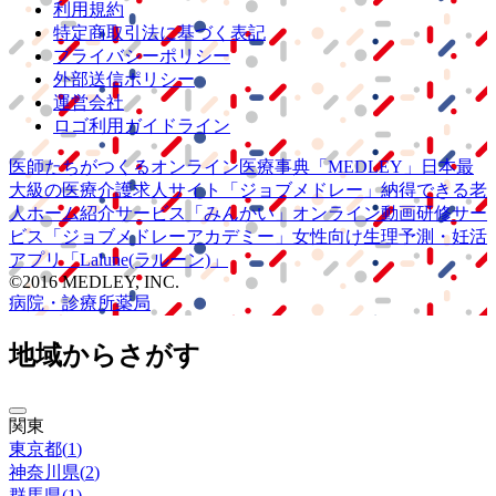
利用規約
特定商取引法に基づく表記
プライバシーポリシー
外部送信ポリシー
運営会社
ロゴ利用ガイドライン
医師たちがつくる
オンライン医療事典
「MEDLEY」
日本最
大級の
医療介護求人サイト
「ジョブメドレー」
納得できる
老
人ホーム紹介サービス
「みんかい」
オンライン
動画研修サー
ビス
「ジョブメドレー
アカデミー」
女性向け
生理予測・妊活
アプリ
「Lalune(ラルーン)」
©2016 MEDLEY, INC.
病院・診療所
薬局
地域からさがす
関東
東京都
(
1
)
神奈川県
(
2
)
群馬県
(
1
)