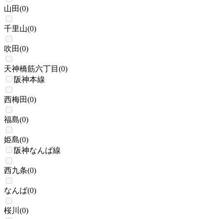
山田
(
0
)
千里山
(
0
)
吹田
(
0
)
天神橋筋六丁目
(
0
)
阪神本線
西梅田
(
0
)
福島
(
0
)
姫島
(
0
)
阪神なんば線
西九条
(
0
)
なんば
(
0
)
桜川
(
0
)