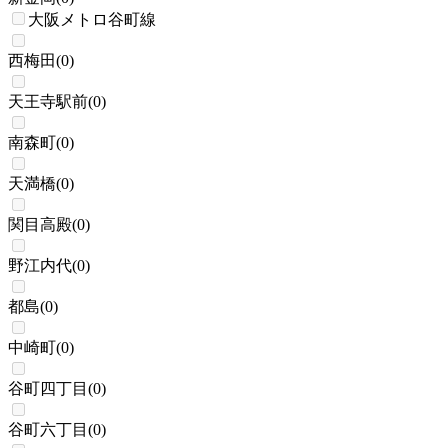
大阪メトロ谷町線
西梅田
(
0
)
天王寺駅前
(
0
)
南森町
(
0
)
天満橋
(
0
)
関目高殿
(
0
)
野江内代
(
0
)
都島
(
0
)
中崎町
(
0
)
谷町四丁目
(
0
)
谷町六丁目
(
0
)