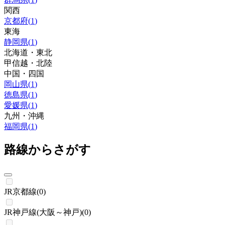
関西
京都府
(
1
)
東海
静岡県
(
1
)
北海道・東北
甲信越・北陸
中国・四国
岡山県
(
1
)
徳島県
(
1
)
愛媛県
(
1
)
九州・沖縄
福岡県
(
1
)
路線からさがす
JR京都線
(
0
)
JR神戸線(大阪～神戸)
(
0
)