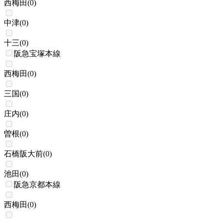
西梅田
(
0
)
中津
(
0
)
十三
(
0
)
阪急宝塚本線
西梅田
(
0
)
三国
(
0
)
庄内
(
0
)
曽根
(
0
)
石橋阪大前
(
0
)
池田
(
0
)
阪急京都本線
西梅田
(
0
)