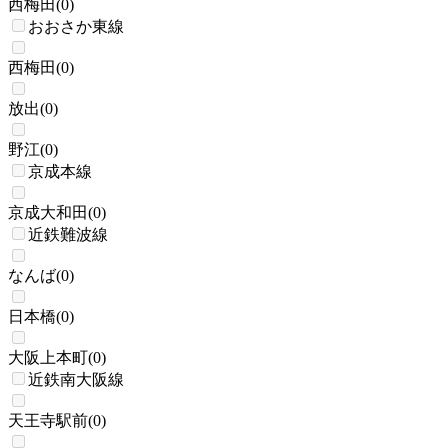
西梅田
(
0
)
おおさか東線
西梅田
(
0
)
放出
(
0
)
野江
(
0
)
京成本線
京成大和田
(
0
)
近鉄難波線
なんば
(
0
)
日本橋
(
0
)
大阪上本町
(
0
)
近鉄南大阪線
天王寺駅前
(
0
)