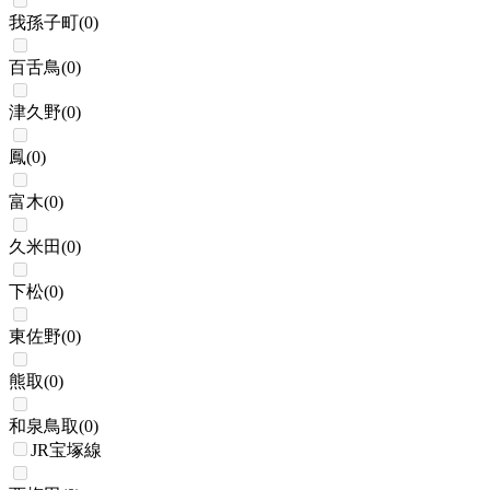
我孫子町
(
0
)
百舌鳥
(
0
)
津久野
(
0
)
鳳
(
0
)
富木
(
0
)
久米田
(
0
)
下松
(
0
)
東佐野
(
0
)
熊取
(
0
)
和泉鳥取
(
0
)
JR宝塚線