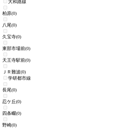
大和路線
柏原
(
0
)
八尾
(
0
)
久宝寺
(
0
)
東部市場前
(
0
)
天王寺駅前
(
0
)
ＪＲ難波
(
0
)
学研都市線
長尾
(
0
)
忍ケ丘
(
0
)
四条畷
(
0
)
野崎
(
0
)