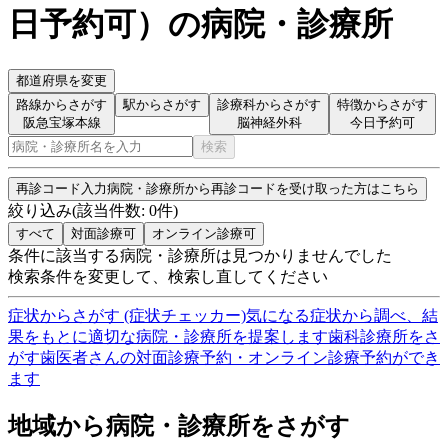
日予約可
）
の病院・診療所
都道府県を変更
路線からさがす
駅からさがす
診療科からさがす
特徴からさがす
阪急宝塚本線
脳神経外科
今日予約可
検索
再診コード入力
病院・診療所から再診コードを受け取った方はこちら
絞り込み
(該当件数:
0
件)
すべて
対面診療可
オンライン診療可
条件に該当する病院・診療所は見つかりませんでした
検索条件を変更して、検索し直してください
症状からさがす (症状チェッカー)
気になる症状から調べ、結
果をもとに適切な病院・診療所を提案します
歯科診療所をさ
がす
歯医者さんの対面診療予約・オンライン診療予約ができ
ます
地域から病院・診療所をさがす