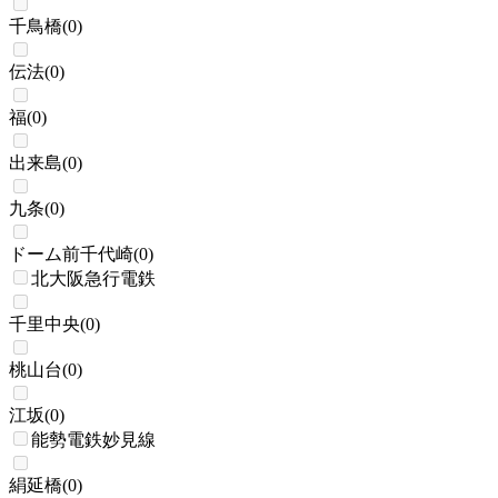
千鳥橋
(
0
)
伝法
(
0
)
福
(
0
)
出来島
(
0
)
九条
(
0
)
ドーム前千代崎
(
0
)
北大阪急行電鉄
千里中央
(
0
)
桃山台
(
0
)
江坂
(
0
)
能勢電鉄妙見線
絹延橋
(
0
)