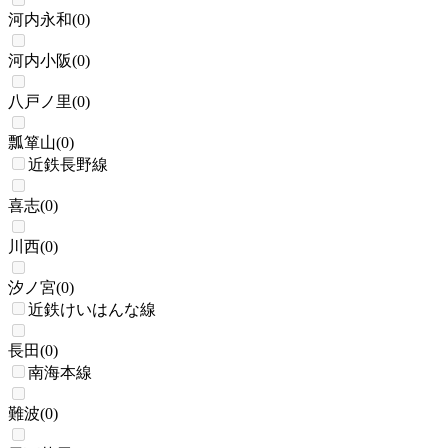
河内永和
(
0
)
河内小阪
(
0
)
八戸ノ里
(
0
)
瓢箪山
(
0
)
近鉄長野線
喜志
(
0
)
川西
(
0
)
汐ノ宮
(
0
)
近鉄けいはんな線
長田
(
0
)
南海本線
難波
(
0
)