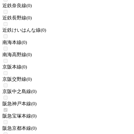
近鉄奈良線
(
0
)
近鉄長野線
(
0
)
近鉄けいはんな線
(
0
)
南海本線
(
0
)
南海高野線
(
0
)
京阪本線
(
0
)
京阪交野線
(
0
)
京阪中之島線
(
0
)
阪急神戸本線
(
0
)
阪急宝塚本線
(
0
)
阪急京都本線
(
0
)