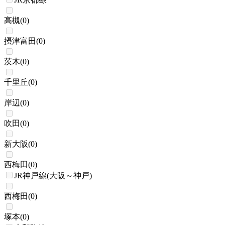
高槻
(
0
)
摂津富田
(
0
)
茨木
(
0
)
千里丘
(
0
)
岸辺
(
0
)
吹田
(
0
)
新大阪
(
0
)
西梅田
(
0
)
JR神戸線(大阪～神戸)
西梅田
(
0
)
塚本
(
0
)