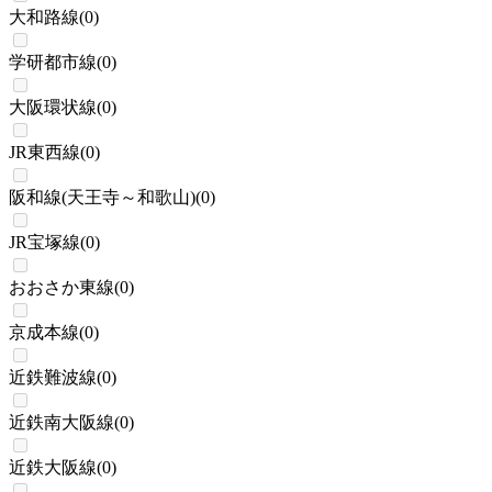
大和路線
(
0
)
学研都市線
(
0
)
大阪環状線
(
0
)
JR東西線
(
0
)
阪和線(天王寺～和歌山)
(
0
)
JR宝塚線
(
0
)
おおさか東線
(
0
)
京成本線
(
0
)
近鉄難波線
(
0
)
近鉄南大阪線
(
0
)
近鉄大阪線
(
0
)