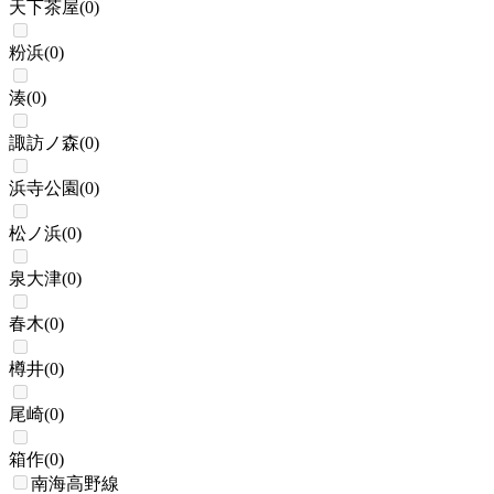
天下茶屋
(
0
)
粉浜
(
0
)
湊
(
0
)
諏訪ノ森
(
0
)
浜寺公園
(
0
)
松ノ浜
(
0
)
泉大津
(
0
)
春木
(
0
)
樽井
(
0
)
尾崎
(
0
)
箱作
(
0
)
南海高野線