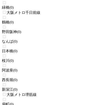
緑橋
(
0
)
大阪メトロ千日前線
鶴橋
(
0
)
野田阪神
(
0
)
なんば
(
0
)
日本橋
(
0
)
桜川
(
0
)
阿波座
(
0
)
西長堀
(
0
)
新深江
(
0
)
大阪メトロ堺筋線
扇町
(
0
)