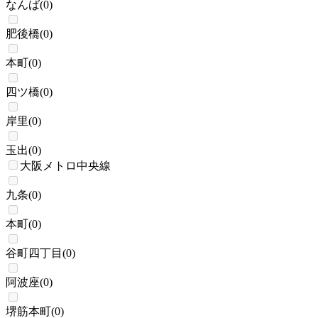
なんば
(
0
)
肥後橋
(
0
)
本町
(
0
)
四ツ橋
(
0
)
岸里
(
0
)
玉出
(
0
)
大阪メトロ中央線
九条
(
0
)
本町
(
0
)
谷町四丁目
(
0
)
阿波座
(
0
)
堺筋本町
(
0
)