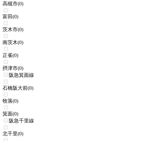
高槻市
(
0
)
富田
(
0
)
茨木市
(
0
)
南茨木
(
0
)
正雀
(
0
)
摂津市
(
0
)
阪急箕面線
石橋阪大前
(
0
)
牧落
(
0
)
箕面
(
0
)
阪急千里線
北千里
(
0
)