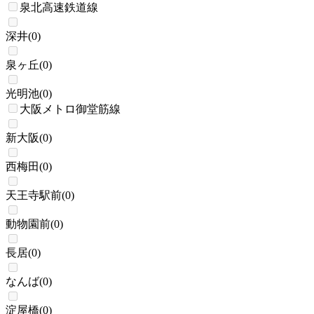
泉北高速鉄道線
深井
(
0
)
泉ヶ丘
(
0
)
光明池
(
0
)
大阪メトロ御堂筋線
新大阪
(
0
)
西梅田
(
0
)
天王寺駅前
(
0
)
動物園前
(
0
)
長居
(
0
)
なんば
(
0
)
淀屋橋
(
0
)