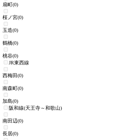
扇町
(
0
)
桜ノ宮
(
0
)
玉造
(
0
)
鶴橋
(
0
)
桃谷
(
0
)
JR東西線
西梅田
(
0
)
南森町
(
0
)
加島
(
0
)
阪和線(天王寺～和歌山)
南田辺
(
0
)
長居
(
0
)