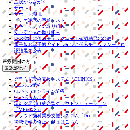
症状からさがす
サポート
サポート環境
ビデオ通話の事前テスト
セキュリティの取り組み
安心安全への取り組み
PHR指針に係るチェックシート確認結果の公表
電子版お薬手帳ガイドラインに係るチェックシート確
認結果の公表
医療機関の方
医療機関の方
クラウド診療
支援システム
「CLINICS」
CLINICS予約
CLINICSオンライン診療
CLINICSカルテ
調剤薬局向け統合型クラウドソリューション
「MEDIXS」
クラウド歯科業務
支援システム
「Dentis」
掲載情報の修正・削除はこちら