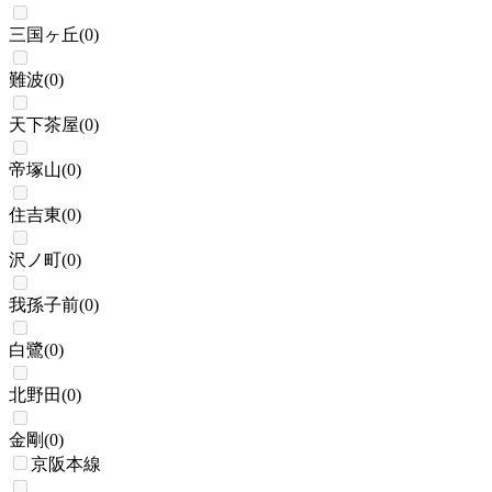
三国ヶ丘
(
0
)
難波
(
0
)
天下茶屋
(
0
)
帝塚山
(
0
)
住吉東
(
0
)
沢ノ町
(
0
)
我孫子前
(
0
)
白鷺
(
0
)
北野田
(
0
)
金剛
(
0
)
京阪本線