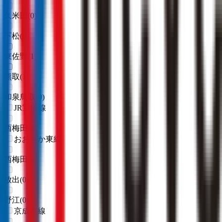
久米田
(
0
)
下松
(
0
)
東佐野
(
1
)
熊取
(
1
)
和泉鳥取
(
0
)
JR宝塚線
西梅田
(
0
)
おおさか東線
西梅田
(
0
)
放出
(
0
)
野江
(
0
)
京成本線