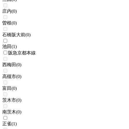
庄内
(
0
)
曽根
(
0
)
石橋阪大前
(
0
)
池田
(
1
)
阪急京都本線
西梅田
(
0
)
高槻市
(
0
)
富田
(
0
)
茨木市
(
0
)
南茨木
(
0
)
正雀
(
1
)