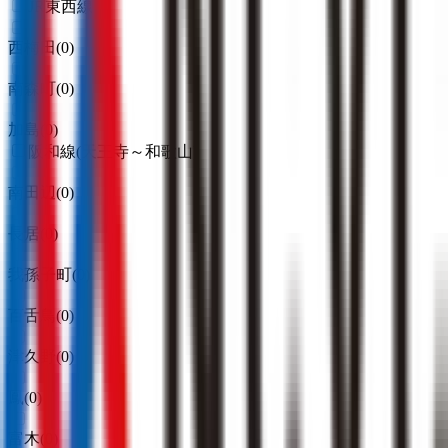
JR東西線
西梅田
(
0
)
南森町
(
0
)
加島
(
0
)
阪和線(天王寺～和歌山)
南田辺
(
0
)
長居
(
0
)
我孫子町
(
0
)
百舌鳥
(
0
)
津久野
(
0
)
鳳
(
0
)
富木
(
0
)