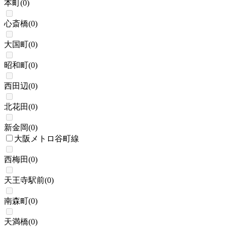
本町
(
0
)
心斎橋
(
0
)
大国町
(
0
)
昭和町
(
0
)
西田辺
(
0
)
北花田
(
0
)
新金岡
(
0
)
大阪メトロ谷町線
西梅田
(
0
)
天王寺駅前
(
0
)
南森町
(
0
)
天満橋
(
0
)