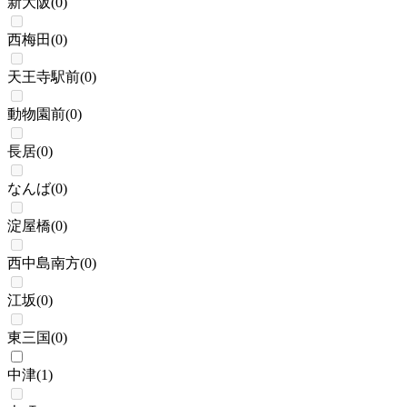
新大阪
(
0
)
西梅田
(
0
)
天王寺駅前
(
0
)
動物園前
(
0
)
長居
(
0
)
なんば
(
0
)
淀屋橋
(
0
)
西中島南方
(
0
)
江坂
(
0
)
東三国
(
0
)
中津
(
1
)