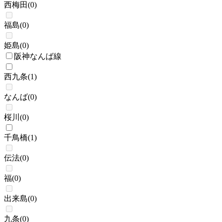
西梅田
(
0
)
福島
(
0
)
姫島
(
0
)
阪神なんば線
西九条
(
1
)
なんば
(
0
)
桜川
(
0
)
千鳥橋
(
1
)
伝法
(
0
)
福
(
0
)
出来島
(
0
)
九条
(
0
)