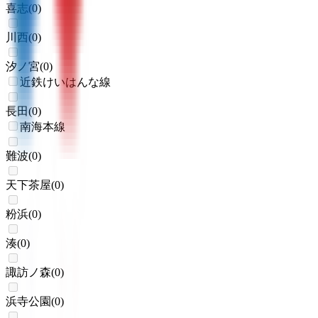
喜志
(
0
)
川西
(
0
)
汐ノ宮
(
0
)
近鉄けいはんな線
長田
(
0
)
南海本線
難波
(
0
)
天下茶屋
(
0
)
粉浜
(
0
)
湊
(
0
)
諏訪ノ森
(
0
)
浜寺公園
(
0
)