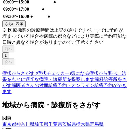
09:00〜15:00
●
09:00〜17:00
●
09:30〜16:00
●
●
さらに表示
※ 医療機関の診療時間は上記の通りですが、すでに予約が
埋まっている場合や病院の都合などにより実際に予約可能な
日時と異なる場合がありますのでご了承ください
前へ
1
次へ
症状からさがす (症状チェッカー)
気になる症状から調べ、結
果をもとに適切な病院・診療所を提案します
歯科診療所をさ
がす
歯医者さんの対面診療予約・オンライン診療予約ができ
ます
地域から病院・診療所をさがす
関東
東京都
神奈川県
埼玉県
千葉県
茨城県
栃木県
群馬県