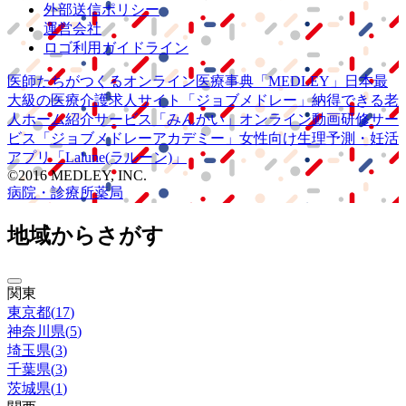
外部送信ポリシー
運営会社
ロゴ利用ガイドライン
医師たちがつくる
オンライン医療事典
「MEDLEY」
日本最
大級の
医療介護求人サイト
「ジョブメドレー」
納得できる
老
人ホーム紹介サービス
「みんかい」
オンライン
動画研修サー
ビス
「ジョブメドレー
アカデミー」
女性向け
生理予測・妊活
アプリ
「Lalune(ラルーン)」
©2016 MEDLEY, INC.
病院・診療所
薬局
地域からさがす
関東
東京都
(
17
)
神奈川県
(
5
)
埼玉県
(
3
)
千葉県
(
3
)
茨城県
(
1
)