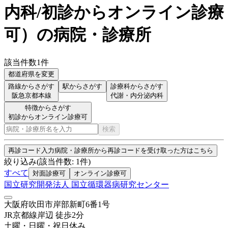
内科/初診からオンライン診療
可
）
の病院・診療所
該当件数
1
件
都道府県を変更
路線からさがす
駅からさがす
診療科からさがす
阪急京都本線
代謝・内分泌内科
特徴からさがす
初診からオンライン診療可
検索
再診コード入力
病院・診療所から再診コードを受け取った方はこちら
絞り込み
(該当件数:
1
件)
すべて
対面診療可
オンライン診療可
国立研究開発法人 国立循環器病研究センター
大阪府吹田市岸部新町6番1号
JR京都線
岸辺
徒歩
2
分
土曜・日曜・祝日
休み