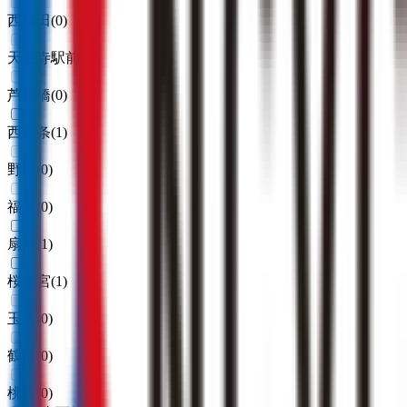
西梅田
(
0
)
天王寺駅前
(
0
)
芦原橋
(
0
)
西九条
(
1
)
野田
(
0
)
福島
(
0
)
扇町
(
1
)
桜ノ宮
(
1
)
玉造
(
0
)
鶴橋
(
0
)
桃谷
(
0
)