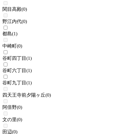
関目高殿
(
0
)
野江内代
(
0
)
都島
(
1
)
中崎町
(
0
)
谷町四丁目
(
1
)
谷町六丁目
(
1
)
谷町九丁目
(
1
)
四天王寺前夕陽ヶ丘
(
0
)
阿倍野
(
0
)
文の里
(
0
)
田辺
(
0
)