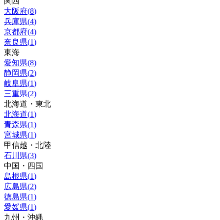
関西
大阪府
(
8
)
兵庫県
(
4
)
京都府
(
4
)
奈良県
(
1
)
東海
愛知県
(
8
)
静岡県
(
2
)
岐阜県
(
1
)
三重県
(
2
)
北海道・東北
北海道
(
1
)
青森県
(
1
)
宮城県
(
1
)
甲信越・北陸
石川県
(
3
)
中国・四国
島根県
(
1
)
広島県
(
2
)
徳島県
(
1
)
愛媛県
(
1
)
九州・沖縄