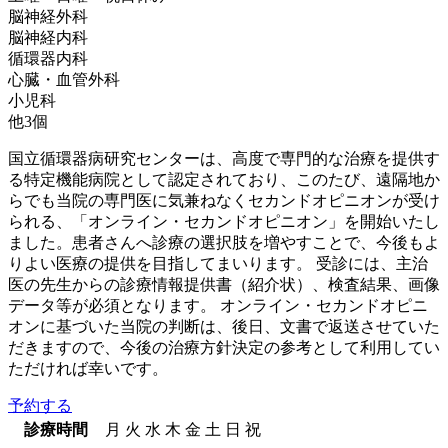
脳神経外科
脳神経内科
循環器内科
心臓・血管外科
小児科
他
3
個
国立循環器病研究センターは、高度で専門的な治療を提供す
る特定機能病院として認定されており、このたび、遠隔地か
らでも当院の専門医に気兼ねなくセカンドオピニオンが受け
られる、「オンライン・セカンドオピニオン」を開始いたし
ました。患者さんへ診療の選択肢を増やすことで、今後もよ
りよい医療の提供を目指してまいります。 受診には、主治
医の先生からの診療情報提供書（紹介状）、検査結果、画像
データ等が必須となります。 オンライン・セカンドオピニ
オンに基づいた当院の判断は、後日、文書で返送させていた
だきますので、今後の治療方針決定の参考として利用してい
ただければ幸いです。
予約する
診療時間
月
火
水
木
金
土
日
祝