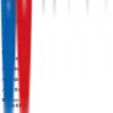
鶴橋
(
0
)
弥刀
(
0
)
久宝寺口
(
0
)
高安
(
0
)
恩智
(
0
)
堅下
(
0
)
近鉄奈良線
河内永和
(
0
)
河内小阪
(
0
)
八戸ノ里
(
0
)
瓢箪山
(
0
)
近鉄長野線