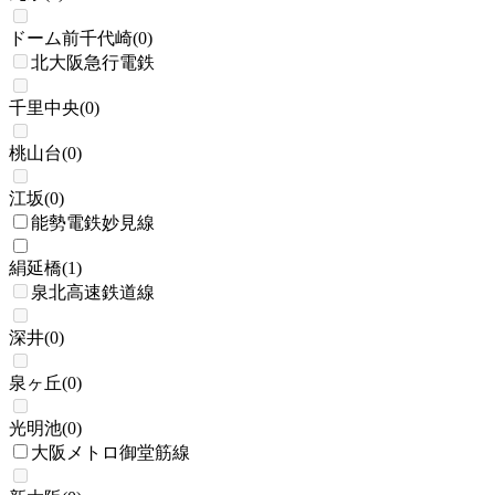
ドーム前千代崎
(
0
)
北大阪急行電鉄
千里中央
(
0
)
桃山台
(
0
)
江坂
(
0
)
能勢電鉄妙見線
絹延橋
(
1
)
泉北高速鉄道線
深井
(
0
)
泉ヶ丘
(
0
)
光明池
(
0
)
大阪メトロ御堂筋線