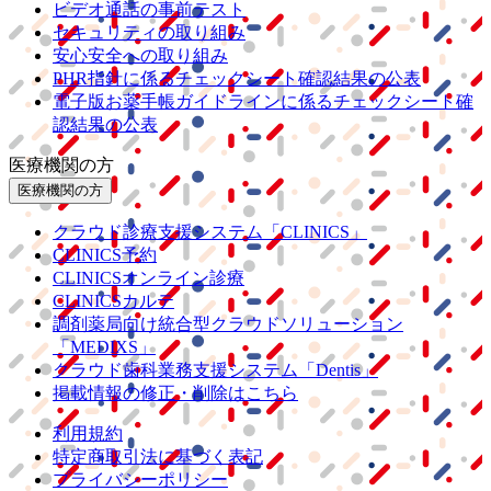
ビデオ通話の事前テスト
セキュリティの取り組み
安心安全への取り組み
PHR指針に係るチェックシート確認結果の公表
電子版お薬手帳ガイドラインに係るチェックシート確
認結果の公表
医療機関の方
医療機関の方
クラウド診療
支援システム
「CLINICS」
CLINICS予約
CLINICSオンライン診療
CLINICSカルテ
調剤薬局向け統合型クラウドソリューション
「MEDIXS」
クラウド歯科業務
支援システム
「Dentis」
掲載情報の修正・削除はこちら
利用規約
特定商取引法に基づく表記
プライバシーポリシー