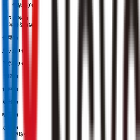
天王寺駅前
(
0
)
ＪＲ難波
(
0
)
学研都市線
長尾
(
0
)
忍ケ丘
(
0
)
四条畷
(
0
)
野崎
(
0
)
住道
(
0
)
放出
(
0
)
鴫野
(
0
)
京橋
(
0
)
大阪環状線