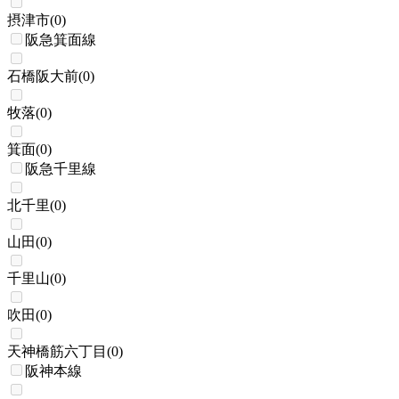
摂津市
(
0
)
阪急箕面線
石橋阪大前
(
0
)
牧落
(
0
)
箕面
(
0
)
阪急千里線
北千里
(
0
)
山田
(
0
)
千里山
(
0
)
吹田
(
0
)
天神橋筋六丁目
(
0
)
阪神本線