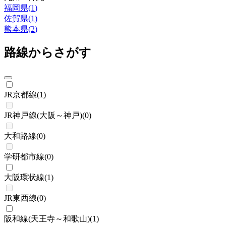
福岡県
(
1
)
佐賀県
(
1
)
熊本県
(
2
)
路線からさがす
JR京都線
(
1
)
JR神戸線(大阪～神戸)
(
0
)
大和路線
(
0
)
学研都市線
(
0
)
大阪環状線
(
1
)
JR東西線
(
0
)
阪和線(天王寺～和歌山)
(
1
)