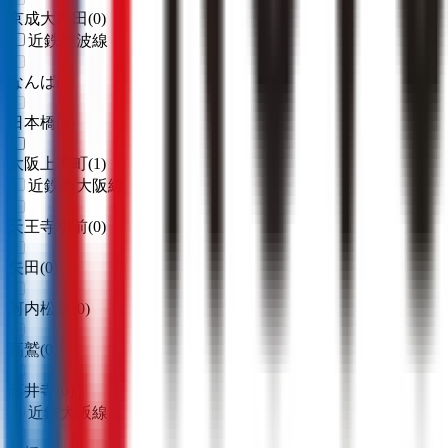
京成大和田
(
0
)
近鉄難波線
なんば
(
0
)
日本橋
(
0
)
大阪上本町
(
1
)
近鉄南大阪線
天王寺駅前
(
0
)
矢田
(
0
)
河内松原
(
0
)
高鷲
(
0
)
藤井寺
(
0
)
近鉄大阪線