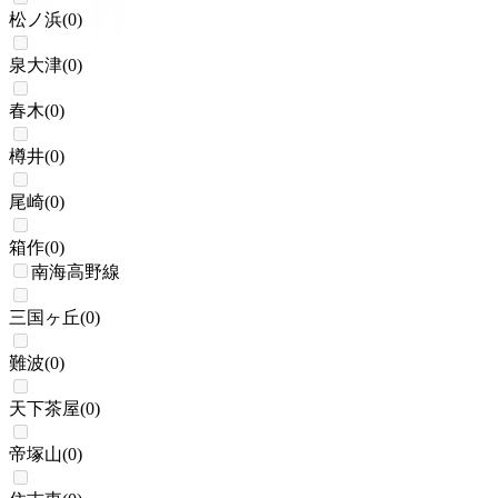
松ノ浜
(
0
)
泉大津
(
0
)
春木
(
0
)
樽井
(
0
)
尾崎
(
0
)
箱作
(
0
)
南海高野線
三国ヶ丘
(
0
)
難波
(
0
)
天下茶屋
(
0
)
帝塚山
(
0
)