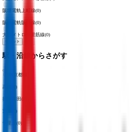
阪堺電軌上町線
(
0
)
阪堺電軌阪堺線
(
0
)
大阪メトロ今里筋線
(
0
)
リセット
検索
駅・沿線からさがす
JR京都線
高槻
(
0
)
摂津富田
(
0
)
茨木
(
0
)
千里丘
(
0
)