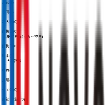
岸辺
(
1
)
吹田
(
0
)
新大阪
(
0
)
西梅田
(
0
)
JR神戸線(大阪～神戸)
西梅田
(
0
)
塚本
(
0
)
大和路線
柏原
(
0
)
八尾
(
0
)
久宝寺
(
0
)
東部市場前
(
0
)