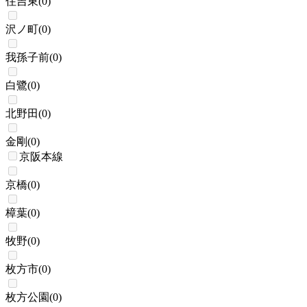
住吉東
(
0
)
沢ノ町
(
0
)
我孫子前
(
0
)
白鷺
(
0
)
北野田
(
0
)
金剛
(
0
)
京阪本線
京橋
(
0
)
樟葉
(
0
)
牧野
(
0
)
枚方市
(
0
)
枚方公園
(
0
)