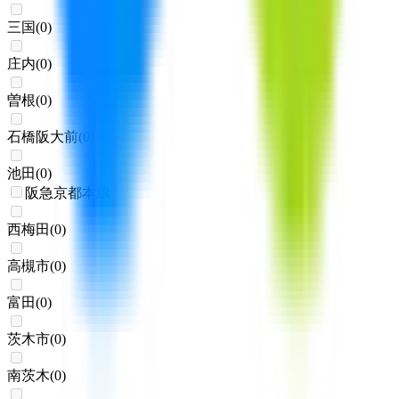
三国
(
0
)
庄内
(
0
)
曽根
(
0
)
石橋阪大前
(
0
)
池田
(
0
)
阪急京都本線
西梅田
(
0
)
高槻市
(
0
)
富田
(
0
)
茨木市
(
0
)
南茨木
(
0
)