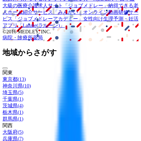
大級の
医療介護求人サイト
「ジョブメドレー」
納得できる
老
人ホーム紹介サービス
「みんかい」
オンライン
動画研修サー
ビス
「ジョブメドレー
アカデミー」
女性向け
生理予測・妊活
アプリ
「Lalune(ラルーン)」
©2016 MEDLEY, INC.
病院・診療所
薬局
地域からさがす
関東
東京都
(
13
)
神奈川県
(
10
)
埼玉県
(
5
)
千葉県
(
1
)
茨城県
(
4
)
栃木県
(
1
)
群馬県
(
1
)
関西
大阪府
(
5
)
兵庫県
(
7
)