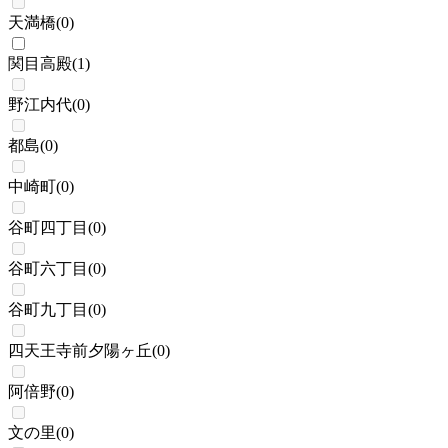
天満橋
(
0
)
関目高殿
(
1
)
野江内代
(
0
)
都島
(
0
)
中崎町
(
0
)
谷町四丁目
(
0
)
谷町六丁目
(
0
)
谷町九丁目
(
0
)
四天王寺前夕陽ヶ丘
(
0
)
阿倍野
(
0
)
文の里
(
0
)