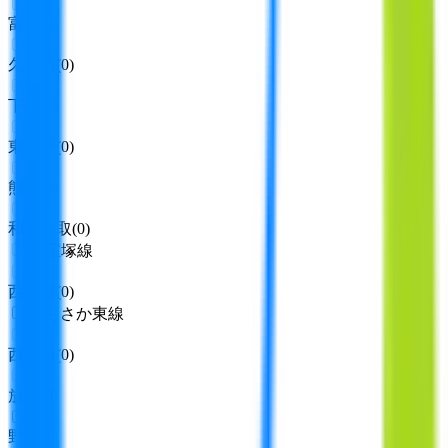
富木
(
0
)
久米田
(
0
)
下松
(
0
)
東佐野
(
0
)
熊取
(
0
)
和泉鳥取
(
0
)
JR宝塚線
西梅田
(
0
)
おおさか東線
西梅田
(
0
)
放出
(
0
)
野江
(
1
)