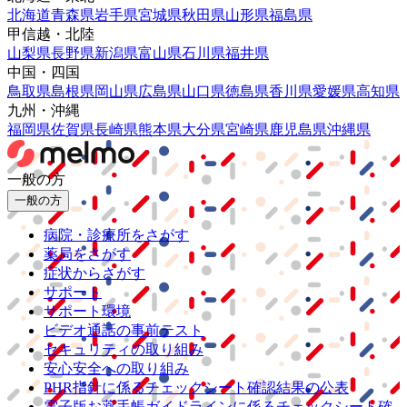
北海道
青森県
岩手県
宮城県
秋田県
山形県
福島県
甲信越・北陸
山梨県
長野県
新潟県
富山県
石川県
福井県
中国・四国
鳥取県
島根県
岡山県
広島県
山口県
徳島県
香川県
愛媛県
高知県
九州・沖縄
福岡県
佐賀県
長崎県
熊本県
大分県
宮崎県
鹿児島県
沖縄県
一般の方
一般の方
病院・診療所をさがす
薬局をさがす
症状からさがす
サポート
サポート環境
ビデオ通話の事前テスト
セキュリティの取り組み
安心安全への取り組み
PHR指針に係るチェックシート確認結果の公表
電子版お薬手帳ガイドラインに係るチェックシート確