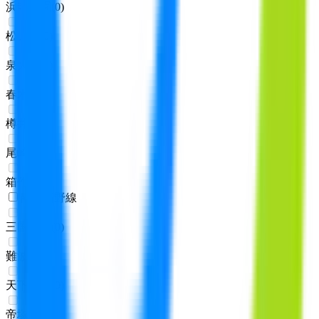
浜寺公園
(
0
)
松ノ浜
(
0
)
泉大津
(
0
)
春木
(
0
)
樽井
(
0
)
尾崎
(
0
)
箱作
(
0
)
南海高野線
三国ヶ丘
(
0
)
難波
(
0
)
天下茶屋
(
0
)
帝塚山
(
0
)