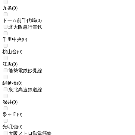
九条
(
0
)
ドーム前千代崎
(
0
)
北大阪急行電鉄
千里中央
(
0
)
桃山台
(
0
)
江坂
(
0
)
能勢電鉄妙見線
絹延橋
(
0
)
泉北高速鉄道線
深井
(
0
)
泉ヶ丘
(
0
)
光明池
(
0
)
大阪メトロ御堂筋線