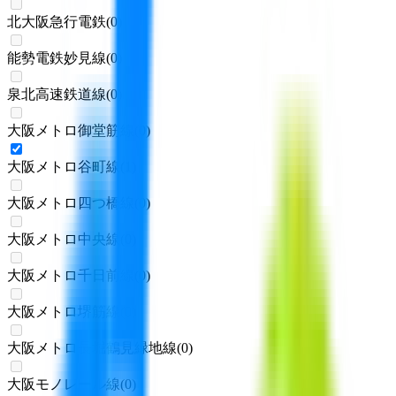
北大阪急行電鉄
(
0
)
能勢電鉄妙見線
(
0
)
泉北高速鉄道線
(
0
)
大阪メトロ御堂筋線
(
0
)
大阪メトロ谷町線
(
1
)
大阪メトロ四つ橋線
(
0
)
大阪メトロ中央線
(
0
)
大阪メトロ千日前線
(
0
)
大阪メトロ堺筋線
(
0
)
大阪メトロ長堀鶴見緑地線
(
0
)
大阪モノレール線
(
0
)