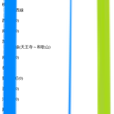
桃谷
(
0
)
JR東西線
西梅田
(
0
)
南森町
(
0
)
加島
(
0
)
阪和線(天王寺～和歌山)
南田辺
(
0
)
長居
(
0
)
我孫子町
(
0
)
百舌鳥
(
0
)
津久野
(
0
)
鳳
(
0
)