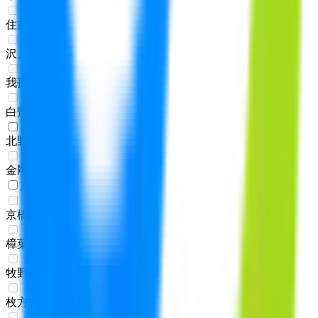
住吉東
(
0
)
沢ノ町
(
0
)
我孫子前
(
0
)
白鷺
(
0
)
北野田
(
1
)
金剛
(
0
)
京阪本線
京橋
(
0
)
樟葉
(
0
)
牧野
(
0
)
枚方市
(
0
)