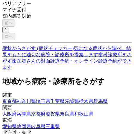
バリアフリー
マイナ受付
院内感染対策
前へ
1
次へ
症状からさがす (症状チェッカー)
気になる症状から調べ、結
果をもとに適切な病院・診療所を提案します
歯科診療所をさ
がす
歯医者さんの対面診療予約・オンライン診療予約ができ
ます
地域から病院・診療所をさがす
関東
東京都
神奈川県
埼玉県
千葉県
茨城県
栃木県
群馬県
関西
大阪府
兵庫県
京都府
滋賀県
奈良県
和歌山県
東海
愛知県
静岡県
岐阜県
三重県
北海道・東北