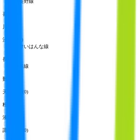
近鉄長野線
喜志
(
0
)
川西
(
0
)
汐ノ宮
(
0
)
近鉄けいはんな線
長田
(
0
)
南海本線
難波
(
0
)
天下茶屋
(
0
)
粉浜
(
0
)
湊
(
0
)
諏訪ノ森
(
0
)