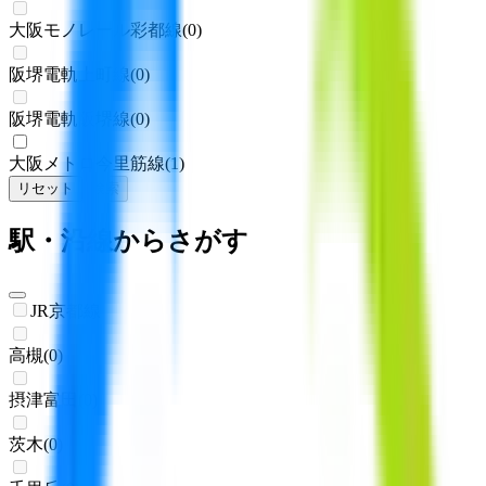
大阪モノレール彩都線
(
0
)
阪堺電軌上町線
(
0
)
阪堺電軌阪堺線
(
0
)
大阪メトロ今里筋線
(
1
)
リセット
検索
駅・沿線からさがす
JR京都線
高槻
(
0
)
摂津富田
(
0
)
茨木
(
0
)