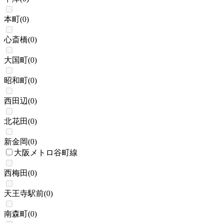
本町
(
0
)
心斎橋
(
0
)
大国町
(
0
)
昭和町
(
0
)
西田辺
(
0
)
北花田
(
0
)
新金岡
(
0
)
大阪メトロ谷町線
西梅田
(
0
)
天王寺駅前
(
0
)
南森町
(
0
)