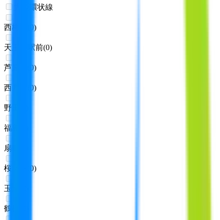
大阪環状線
西梅田
(
0
)
天王寺駅前
(
0
)
芦原橋
(
0
)
西九条
(
0
)
野田
(
0
)
福島
(
0
)
扇町
(
0
)
桜ノ宮
(
0
)
玉造
(
0
)
鶴橋
(
0
)