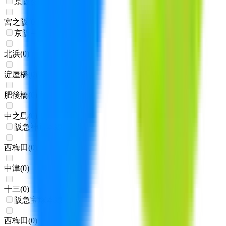
京阪交野線
宮之阪
(
0
)
京阪中之島線
北浜
(
0
)
淀屋橋
(
0
)
肥後橋
(
0
)
中之島
(
0
)
阪急神戸本線
西梅田
(
0
)
中津
(
0
)
十三
(
0
)
阪急宝塚本線
西梅田
(
0
)