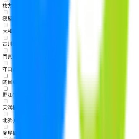
枚方公園
(
0
)
寝屋川市
(
0
)
大和田
(
0
)
古川橋
(
0
)
門真市
(
0
)
守口市
(
0
)
関目成育
(
1
)
野江
(
1
)
天満橋
(
0
)
北浜
(
0
)
淀屋橋
(
0
)