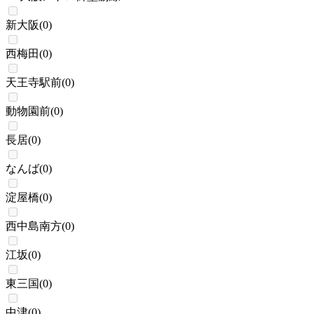
新大阪
(
0
)
西梅田
(
0
)
天王寺駅前
(
0
)
動物園前
(
0
)
長居
(
0
)
なんば
(
0
)
淀屋橋
(
0
)
西中島南方
(
0
)
江坂
(
0
)
東三国
(
0
)
中津
(
0
)