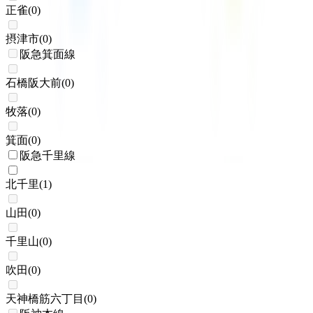
正雀
(
0
)
摂津市
(
0
)
阪急箕面線
石橋阪大前
(
0
)
牧落
(
0
)
箕面
(
0
)
阪急千里線
北千里
(
1
)
山田
(
0
)
千里山
(
0
)
吹田
(
0
)
天神橋筋六丁目
(
0
)