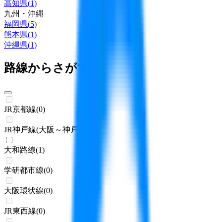
高知県
(
1
)
九州・沖縄
福岡県
(
5
)
熊本県
(
1
)
沖縄県
(
1
)
路線からさがす
JR京都線
(
0
)
JR神戸線(大阪～神戸)
(
0
)
大和路線
(
1
)
学研都市線
(
0
)
大阪環状線
(
0
)
JR東西線
(
0
)