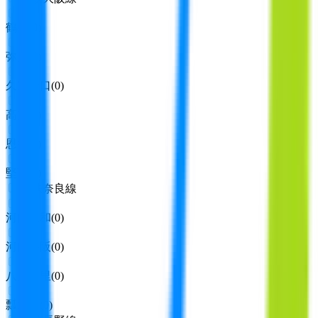
鶴橋
(
0
)
弥刀
(
0
)
久宝寺口
(
0
)
高安
(
0
)
恩智
(
0
)
堅下
(
0
)
近鉄奈良線
河内永和
(
0
)
河内小阪
(
0
)
八戸ノ里
(
0
)
瓢箪山
(
0
)