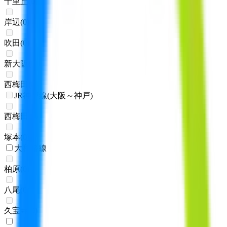
千里丘
(
0
)
岸辺
(
0
)
吹田
(
0
)
新大阪
(
0
)
西梅田
(
0
)
JR神戸線(大阪～神戸)
西梅田
(
0
)
塚本
(
0
)
大和路線
柏原
(
0
)
八尾
(
0
)
久宝寺
(
0
)