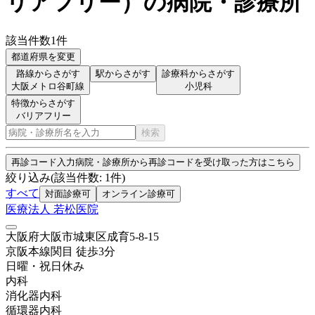
リアフリー
）
の病院・診療所
該当件数
1
件
都道府県を変更
路線からさがす
駅からさがす
診療科からさがす
大阪メトロ谷町線
小児科
特徴からさがす
バリアフリー
検索
再診コード入力
病院・診療所から再診コードを受け取った方はこちら
絞り込み
(該当件数:
1
件)
すべて
対面診療可
オンライン診療可
医療法人 若松医院
大阪府大阪市城東区成育5-8-15
京阪本線
関目
徒歩
3
分
日曜・祝日
休み
内科
消化器内科
循環器内科