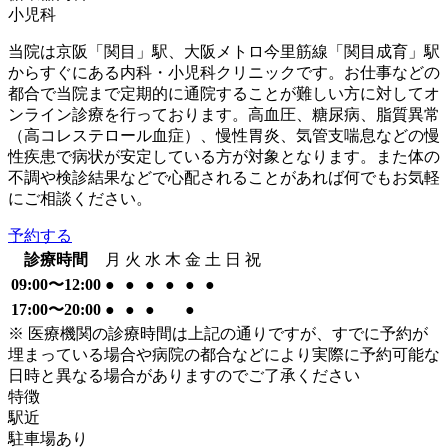
小児科
当院は京阪「関目」駅、大阪メトロ今里筋線「関目成育」駅
からすぐにある内科・小児科クリニックです。お仕事などの
都合で当院まで定期的に通院することが難しい方に対してオ
ンライン診療を行っております。高血圧、糖尿病、脂質異常
（高コレステロール血症）、慢性胃炎、気管支喘息などの慢
性疾患で病状が安定している方が対象となります。また体の
不調や検診結果などで心配されることがあれば何でもお気軽
にご相談ください。
予約する
診療時間
月
火
水
木
金
土
日
祝
09:00〜12:00
●
●
●
●
●
●
17:00〜20:00
●
●
●
●
※ 医療機関の診療時間は上記の通りですが、すでに予約が
埋まっている場合や病院の都合などにより実際に予約可能な
日時と異なる場合がありますのでご了承ください
特徴
駅近
駐車場あり