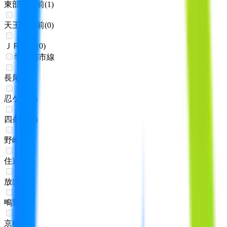
東部市場前
(
1
)
天王寺駅前
(
0
)
ＪＲ難波
(
0
)
学研都市線
長尾
(
0
)
忍ケ丘
(
0
)
四条畷
(
0
)
野崎
(
0
)
住道
(
0
)
放出
(
0
)
鴫野
(
0
)
京橋
(
0
)