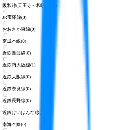
阪和線(天王寺～和歌山)
(
0
)
JR宝塚線
(
0
)
おおさか東線
(
0
)
京成本線
(
0
)
近鉄難波線
(
0
)
近鉄南大阪線
(
1
)
近鉄大阪線
(
0
)
近鉄奈良線
(
0
)
近鉄長野線
(
0
)
近鉄けいはんな線
(
0
)
南海本線
(
0
)