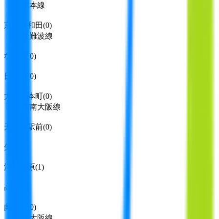
京成本線
京成大和田
(
0
)
近鉄難波線
なんば
(
0
)
日本橋
(
0
)
大阪上本町
(
0
)
近鉄南大阪線
天王寺駅前
(
0
)
矢田
(
0
)
河内松原
(
1
)
高鷲
(
0
)
藤井寺
(
0
)
近鉄大阪線