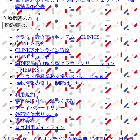
認結果の公表
医療機関の方
医療機関の方
クラウド診療
支援システム
「CLINICS」
CLINICS予約
CLINICSオンライン診療
CLINICSカルテ
調剤薬局向け統合型クラウドソリューション
「MEDIXS」
クラウド歯科業務
支援システム
「Dentis」
掲載情報の修正・削除はこちら
利用規約
特定商取引法に基づく表記
プライバシーポリシー
外部送信ポリシー
運営会社
ロゴ利用ガイドライン
医師たちがつくる
オンライン医療事典
「MEDLEY」
日本最