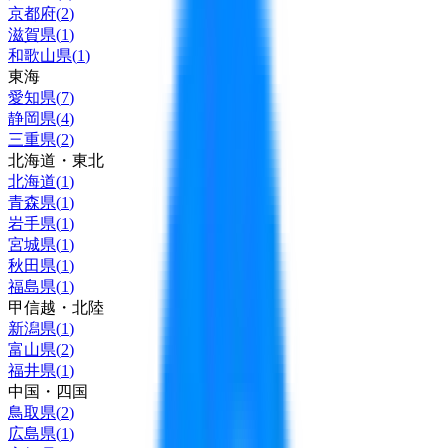
京都府
(
2
)
滋賀県
(
1
)
和歌山県
(
1
)
東海
愛知県
(
7
)
静岡県
(
4
)
三重県
(
2
)
北海道・東北
北海道
(
1
)
青森県
(
1
)
岩手県
(
1
)
宮城県
(
1
)
秋田県
(
1
)
福島県
(
1
)
甲信越・北陸
新潟県
(
1
)
富山県
(
2
)
福井県
(
1
)
中国・四国
鳥取県
(
2
)
広島県
(
1
)