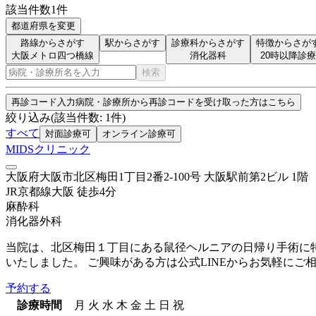
該当件数
1
件
都道府県を変更
路線からさがす
駅からさがす
診療科からさがす
特徴からさが
大阪メトロ四つ橋線
消化器科
20時以降診療
検索
再診コード入力
病院・診療所から再診コードを受け取った方はこちら
絞り込み
(該当件数:
1
件)
すべて
対面診療可
オンライン診療可
MIDSクリニック
大阪府大阪市北区梅田1丁目2番2-100号 大阪駅前第2ビル 1階
JR京都線
大阪
徒歩
4
分
麻酔科
消化器外科
当院は、北区梅田１丁目にある鼠径ヘルニアの日帰り手術に
いたしました。 ご興味がある方は公式LINEからお気軽にご
予約する
診療時間
月
火
水
木
金
土
日
祝