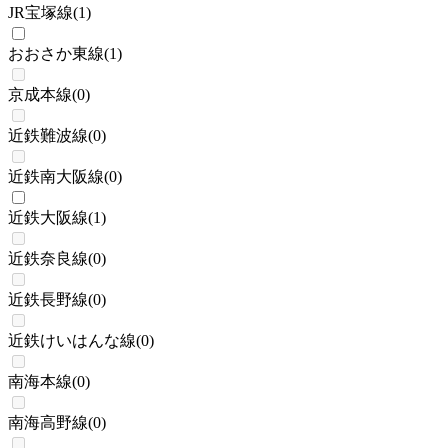
JR宝塚線
(
1
)
おおさか東線
(
1
)
京成本線
(
0
)
近鉄難波線
(
0
)
近鉄南大阪線
(
0
)
近鉄大阪線
(
1
)
近鉄奈良線
(
0
)
近鉄長野線
(
0
)
近鉄けいはんな線
(
0
)
南海本線
(
0
)
南海高野線
(
0
)