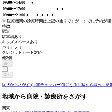
09:00〜14:00
●
09:00〜17:00
●
●
09:00〜21:00
●
●
●
●
●
※ 医療機関の診療時間は上記の通りですが、すでに予約が
特徴
駅近
駐車場あり
キッズスペースあり
バリアフリー
クレジットカード対応
他
2
個
前へ
1
次へ
症状からさがす (症状チェッカー)
気になる症状から調べ、結
地域から病院・診療所をさがす
関東