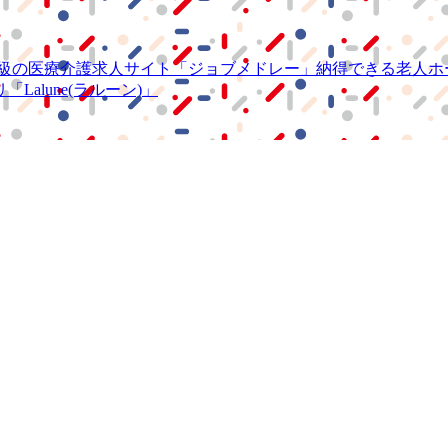
級の
医療介護求人サイト
「ジョブメドレー」
納得できる
老人ホ
リ
「Lalune(ラルーン)」