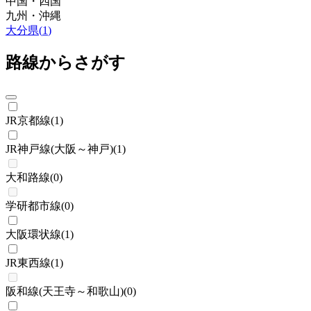
中国・四国
九州・沖縄
大分県
(
1
)
路線からさがす
JR京都線
(
1
)
JR神戸線(大阪～神戸)
(
1
)
大和路線
(
0
)
学研都市線
(
0
)
大阪環状線
(
1
)
JR東西線
(
1
)
阪和線(天王寺～和歌山)
(
0
)