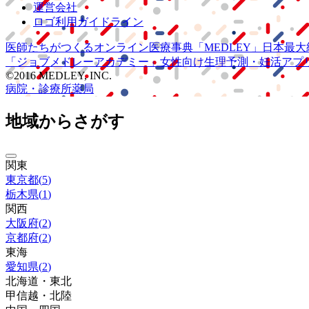
運営会社
ロゴ利用ガイドライン
医師たちがつくる
オンライン医療事典
「MEDLEY」
日本最大
「ジョブメドレー
アカデミー」
女性向け
生理予測・妊活アプ
©2016 MEDLEY, INC.
病院・診療所
薬局
地域からさがす
関東
東京都
(
5
)
栃木県
(
1
)
関西
大阪府
(
2
)
京都府
(
2
)
東海
愛知県
(
2
)
北海道・東北
甲信越・北陸