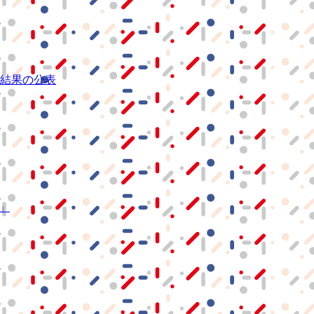
結果の公表
S」