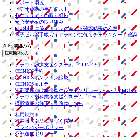
サポート環境
ビデオ通話の事前テスト
セキュリティの取り組み
安心安全への取り組み
PHR指針に係るチェックシート確認結果の公表
電子版お薬手帳ガイドラインに係るチェックシート確認
医療機関の方
医療機関の方
クラウド診療
支援システム
「CLINICS」
CLINICS予約
CLINICSオンライン診療
CLINICSカルテ
調剤薬局向け統合型クラウドソリューション
「MEDIX
クラウド歯科業務
支援システム
「Dentis」
掲載情報の修正・削除はこちら
利用規約
特定商取引法に基づく表記
プライバシーポリシー
外部送信ポリシー