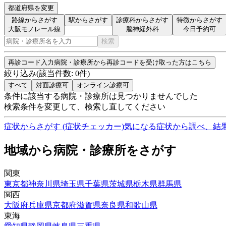
都道府県を変更
路線からさがす
駅からさがす
診療科からさがす
特徴からさがす
大阪モノレール線
脳神経外科
今日予約可
検索
再診コード入力
病院・診療所から再診コードを受け取った方はこちら
絞り込み
(該当件数:
0
件)
すべて
対面診療可
オンライン診療可
条件に該当する病院・診療所は見つかりませんでした
検索条件を変更して、検索し直してください
症状からさがす (症状チェッカー)
気になる症状から調べ、結
地域から病院・診療所をさがす
関東
東京都
神奈川県
埼玉県
千葉県
茨城県
栃木県
群馬県
関西
大阪府
兵庫県
京都府
滋賀県
奈良県
和歌山県
東海