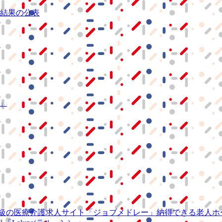
結果の公表
S」
級の
医療介護求人サイト
「ジョブメドレー」
納得できる
老人ホ