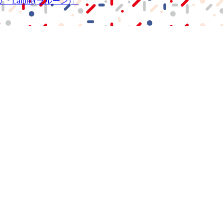
リ
「Lalune(ラルーン)」