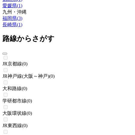
愛媛県
(
1
)
九州・沖縄
福岡県
(
3
)
長崎県
(
1
)
路線からさがす
JR京都線
(
0
)
JR神戸線(大阪～神戸)
(
0
)
大和路線
(
0
)
学研都市線
(
0
)
大阪環状線
(
0
)
JR東西線
(
0
)