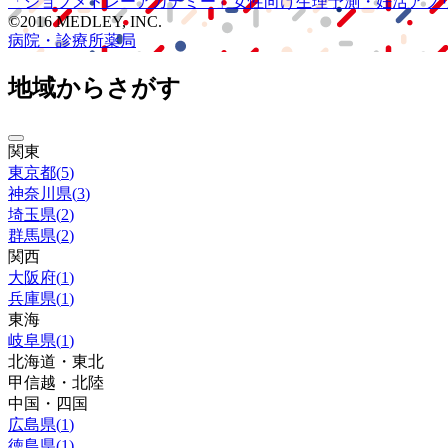
「ジョブメドレー
アカデミー」
女性向け
生理予測・妊活アプ
©2016 MEDLEY, INC.
病院・診療所
薬局
地域からさがす
関東
東京都
(
5
)
神奈川県
(
3
)
埼玉県
(
2
)
群馬県
(
2
)
関西
大阪府
(
1
)
兵庫県
(
1
)
東海
岐阜県
(
1
)
北海道・東北
甲信越・北陸
中国・四国
広島県
(
1
)
徳島県
(
1
)