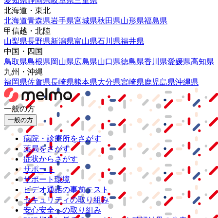
愛知県
静岡県
岐阜県
三重県
北海道・東北
北海道
青森県
岩手県
宮城県
秋田県
山形県
福島県
甲信越・北陸
山梨県
長野県
新潟県
富山県
石川県
福井県
中国・四国
鳥取県
島根県
岡山県
広島県
山口県
徳島県
香川県
愛媛県
高知県
九州・沖縄
福岡県
佐賀県
長崎県
熊本県
大分県
宮崎県
鹿児島県
沖縄県
一般の方
一般の方
病院・診療所をさがす
薬局をさがす
症状からさがす
サポート
サポート環境
ビデオ通話の事前テスト
セキュリティの取り組み
安心安全への取り組み