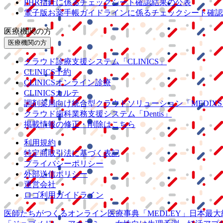
PHR指針に係るチェックシート確認結果の公表
電子版お薬手帳ガイドラインに係るチェックシート確認
医療機関の方
医療機関の方
クラウド診療
支援システム
「CLINICS」
CLINICS予約
CLINICSオンライン診療
CLINICSカルテ
調剤薬局向け統合型クラウドソリューション
「MEDIX
クラウド歯科業務
支援システム
「Dentis」
掲載情報の修正・削除はこちら
利用規約
特定商取引法に基づく表記
プライバシーポリシー
外部送信ポリシー
運営会社
ロゴ利用ガイドライン
医師たちがつくる
オンライン医療事典
「MEDLEY」
日本最大