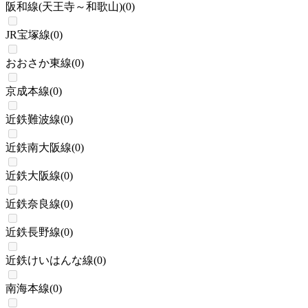
阪和線(天王寺～和歌山)
(
0
)
JR宝塚線
(
0
)
おおさか東線
(
0
)
京成本線
(
0
)
近鉄難波線
(
0
)
近鉄南大阪線
(
0
)
近鉄大阪線
(
0
)
近鉄奈良線
(
0
)
近鉄長野線
(
0
)
近鉄けいはんな線
(
0
)
南海本線
(
0
)