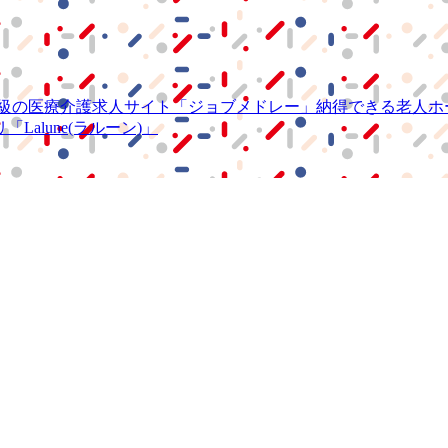
級の
医療介護求人サイト
「ジョブメドレー」
納得できる
老人ホ
リ
「Lalune(ラルーン)」