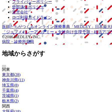
プライバシーポリシー
外部送信ポリシー
運営会社
ロゴ利用ガイドライン
医師たちがつくる
オンライン医療事典
「MEDLEY」
日本最大
「ジョブメドレー
アカデミー」
女性向け
生理予測・妊活アプ
©2016 MEDLEY, INC.
病院・診療所
薬局
地域からさがす
関東
東京都
(
28
)
神奈川県
(
11
)
埼玉県
(
8
)
千葉県
(
4
)
茨城県
(
1
)
栃木県
(
2
)
関西
大阪府
(
18
)