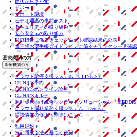
症状からさがす
サポート
サポート環境
ビデオ通話の事前テスト
セキュリティの取り組み
安心安全への取り組み
PHR指針に係るチェックシート確認結果の公表
電子版お薬手帳ガイドラインに係るチェックシート確認
医療機関の方
医療機関の方
クラウド診療
支援システム
「CLINICS」
CLINICS予約
CLINICSオンライン診療
CLINICSカルテ
調剤薬局向け統合型クラウドソリューション
「MEDIX
クラウド歯科業務
支援システム
「Dentis」
掲載情報の修正・削除はこちら
利用規約
特定商取引法に基づく表記