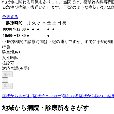
れば命に関わる病気もあります。当院では、循環器内科専門
る急性期病院へ搬送いたします。 下記のような症状があれば気
予約する
診療時間
月
火
水
木
金
土
日
祝
09:00〜12:00
●
●
●
●
●
16:00〜18:30
●
●
※ 医療機関の診療時間は上記の通りですが、すでに予約が
特徴
駐車場あり
女性医師
往診可
対応言語(英語)
前へ
1
次へ
症状からさがす (症状チェッカー)
気になる症状から調べ、結
地域から病院・診療所をさがす