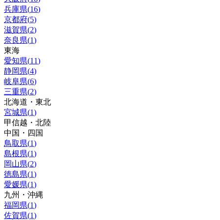
兵庫県
(
16
)
京都府
(
5
)
滋賀県
(
2
)
奈良県
(
1
)
東海
愛知県
(
11
)
静岡県
(
4
)
岐阜県
(
6
)
三重県
(
2
)
北海道・東北
宮城県
(
1
)
甲信越・北陸
中国・四国
鳥取県
(
1
)
島根県
(
1
)
岡山県
(
2
)
徳島県
(
1
)
愛媛県
(
1
)
九州・沖縄
福岡県
(
1
)
佐賀県
(
1
)