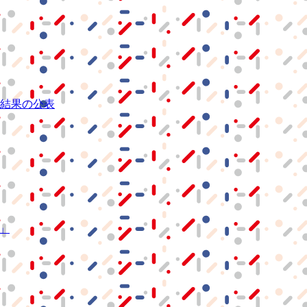
結果の公表
S」