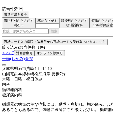
該当件数
1
件
都道府県を変更
市区町村からさがす
駅からさがす
診療科からさがす
特徴からさが
明石市
循環器内科
18時以降診療
検索
再診コード入力
病院・診療所から再診コードを受け取った方はこちら
絞り込み
(該当件数:
1
件)
すべて
対面診療可
オンライン診療可
千頭(ちかみ)医院
兵庫県明石市貴崎4丁目5-10
山陽電鉄本線
林崎松江海岸
徒歩
7
分
木曜・日曜・祝日
休み
内科
循環器内科
糖尿病内科
循環器の病気の主な症状には、動悸・息切れ、胸の痛み、歩
あることもあるので、気軽に医師にご相談ください。 循環