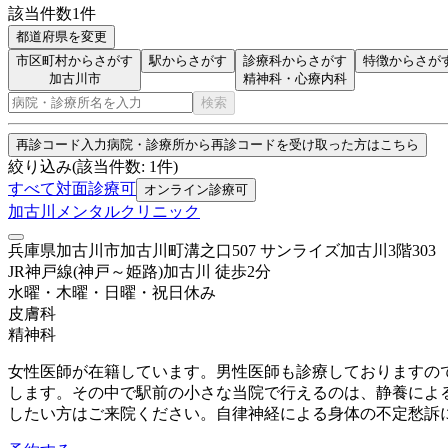
該当件数
1
件
都道府県を変更
市区町村からさがす
駅からさがす
診療科からさがす
特徴からさが
加古川市
精神科・心療内科
検索
再診コード入力
病院・診療所から再診コードを受け取った方はこちら
絞り込み
(該当件数:
1
件)
すべて
対面診療可
オンライン診療可
加古川メンタルクリニック
兵庫県加古川市加古川町溝之口507 サンライズ加古川3階303
JR神戸線(神戸～姫路)
加古川
徒歩
2
分
水曜・木曜・日曜・祝日
休み
皮膚科
精神科
女性医師が在籍しています。男性医師も診療しておりますの
します。その中で駅前の小さな当院で行えるのは、静養によ
したい方はご来院ください。自律神経による身体の不定愁訴