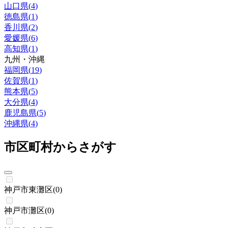
山口県
(
4
)
徳島県
(
1
)
香川県
(
2
)
愛媛県
(
6
)
高知県
(
1
)
九州・沖縄
福岡県
(
19
)
佐賀県
(
1
)
熊本県
(
5
)
大分県
(
4
)
鹿児島県
(
5
)
沖縄県
(
4
)
市区町村からさがす
神戸市東灘区
(
0
)
神戸市灘区
(
0
)