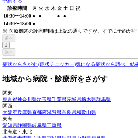
予約する
診療時間
月
火
水
木
金
土
日
祝
10:30〜14:00
●
●
●
●
14:30〜18:00
●
※ 医療機関の診療時間は上記の通りですが、すでに予約が
前へ
1
次へ
症状からさがす (症状チェッカー)
気になる症状から調べ、結
地域から病院・診療所をさがす
関東
東京都
神奈川県
埼玉県
千葉県
茨城県
栃木県
群馬県
関西
大阪府
兵庫県
京都府
滋賀県
奈良県
和歌山県
東海
愛知県
静岡県
岐阜県
三重県
北海道・東北