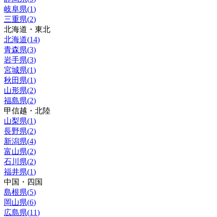
岐阜県
(
1
)
三重県
(
2
)
北海道・東北
北海道
(
14
)
青森県
(
3
)
岩手県
(
3
)
宮城県
(
1
)
秋田県
(
1
)
山形県
(
2
)
福島県
(
2
)
甲信越・北陸
山梨県
(
1
)
長野県
(
2
)
新潟県
(
4
)
富山県
(
2
)
石川県
(
2
)
福井県
(
1
)
中国・四国
島根県
(
5
)
岡山県
(
6
)
広島県
(
11
)