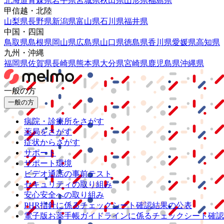
北海道
青森県
岩手県
宮城県
秋田県
山形県
福島県
甲信越・北陸
山梨県
長野県
新潟県
富山県
石川県
福井県
中国・四国
鳥取県
島根県
岡山県
広島県
山口県
徳島県
香川県
愛媛県
高知県
九州・沖縄
福岡県
佐賀県
長崎県
熊本県
大分県
宮崎県
鹿児島県
沖縄県
一般の方
一般の方
病院・診療所をさがす
薬局をさがす
症状からさがす
サポート
サポート環境
ビデオ通話の事前テスト
セキュリティの取り組み
安心安全への取り組み
PHR指針に係るチェックシート確認結果の公表
電子版お薬手帳ガイドラインに係るチェックシート確認