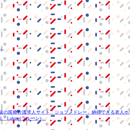
S」
級の
医療介護求人サイト
「ジョブメドレー」
納得できる
老人ホ
リ
「Lalune(ラルーン)」