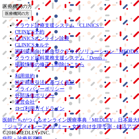
医療機関の方
医療機関の方
クラウド診療
支援システム
「CLINICS」
CLINICS予約
CLINICSオンライン診療
CLINICSカルテ
調剤薬局向け統合型クラウドソリューション
「MEDIX
クラウド歯科業務
支援システム
「Dentis」
掲載情報の修正・削除はこちら
利用規約
特定商取引法に基づく表記
プライバシーポリシー
外部送信ポリシー
運営会社
ロゴ利用ガイドライン
医師たちがつくる
オンライン医療事典
「MEDLEY」
日本最大
「ジョブメドレー
アカデミー」
女性向け
生理予測・妊活アプ
©2016 MEDLEY, INC.
病院・診療所
薬局