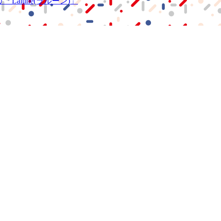
リ
「Lalune(ラルーン)」