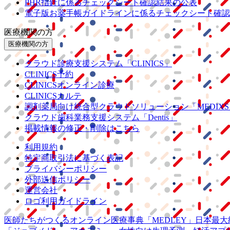
PHR指針に係るチェックシート確認結果の公表
電子版お薬手帳ガイドラインに係るチェックシート確認
医療機関の方
医療機関の方
クラウド診療
支援システム
「CLINICS」
CLINICS予約
CLINICSオンライン診療
CLINICSカルテ
調剤薬局向け統合型クラウドソリューション
「MEDIX
クラウド歯科業務
支援システム
「Dentis」
掲載情報の修正・削除はこちら
利用規約
特定商取引法に基づく表記
プライバシーポリシー
外部送信ポリシー
運営会社
ロゴ利用ガイドライン
医師たちがつくる
オンライン医療事典
「MEDLEY」
日本最大