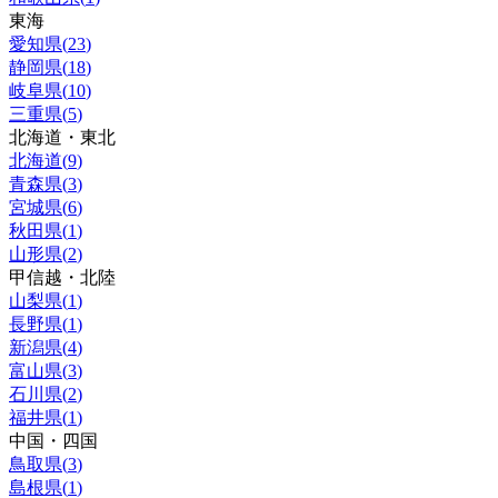
東海
愛知県
(
23
)
静岡県
(
18
)
岐阜県
(
10
)
三重県
(
5
)
北海道・東北
北海道
(
9
)
青森県
(
3
)
宮城県
(
6
)
秋田県
(
1
)
山形県
(
2
)
甲信越・北陸
山梨県
(
1
)
長野県
(
1
)
新潟県
(
4
)
富山県
(
3
)
石川県
(
2
)
福井県
(
1
)
中国・四国
鳥取県
(
3
)
島根県
(
1
)