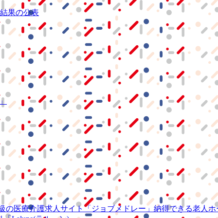
結果の公表
S」
級の
医療介護求人サイト
「ジョブメドレー」
納得できる
老人ホ