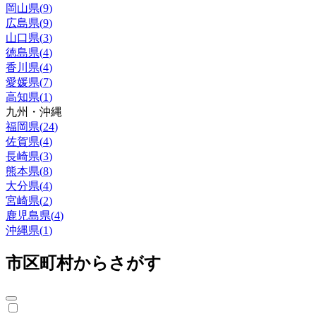
岡山県
(
9
)
広島県
(
9
)
山口県
(
3
)
徳島県
(
4
)
香川県
(
4
)
愛媛県
(
7
)
高知県
(
1
)
九州・沖縄
福岡県
(
24
)
佐賀県
(
4
)
長崎県
(
3
)
熊本県
(
8
)
大分県
(
4
)
宮崎県
(
2
)
鹿児島県
(
4
)
沖縄県
(
1
)
市区町村からさがす