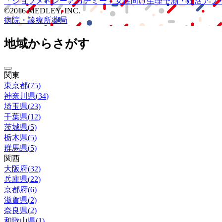
「ジョブメドレー
アカデミー」
女性向け
生理予測・妊活アプ
©2016 MEDLEY, INC.
病院・診療所
薬局
地域からさがす
関東
東京都
(
75
)
神奈川県
(
34
)
埼玉県
(
23
)
千葉県
(
12
)
茨城県
(
5
)
栃木県
(
5
)
群馬県
(
5
)
関西
大阪府
(
32
)
兵庫県
(
22
)
京都府
(
6
)
滋賀県
(
2
)
奈良県
(
2
)
和歌山県
(
1
)