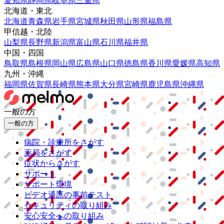
愛知県
静岡県
岐阜県
三重県
北海道・東北
北海道
青森県
岩手県
宮城県
秋田県
山形県
福島県
甲信越・北陸
山梨県
長野県
新潟県
富山県
石川県
福井県
中国・四国
鳥取県
島根県
岡山県
広島県
山口県
徳島県
香川県
愛媛県
高知県
九州・沖縄
福岡県
佐賀県
長崎県
熊本県
大分県
宮崎県
鹿児島県
沖縄県
一般の方
一般の方
病院・診療所をさがす
薬局をさがす
症状からさがす
サポート
サポート環境
ビデオ通話の事前テスト
セキュリティの取り組み
安心安全への取り組み