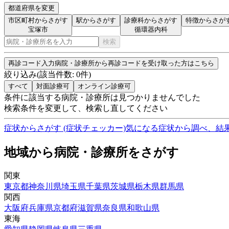
都道府県を変更
市区町村からさがす
駅からさがす
診療科からさがす
特徴からさが
宝塚市
循環器内科
検索
再診コード入力
病院・診療所から再診コードを受け取った方はこちら
絞り込み
(該当件数:
0
件)
すべて
対面診療可
オンライン診療可
条件に該当する病院・診療所は見つかりませんでした
検索条件を変更して、検索し直してください
症状からさがす (症状チェッカー)
気になる症状から調べ、結
地域から病院・診療所をさがす
関東
東京都
神奈川県
埼玉県
千葉県
茨城県
栃木県
群馬県
関西
大阪府
兵庫県
京都府
滋賀県
奈良県
和歌山県
東海