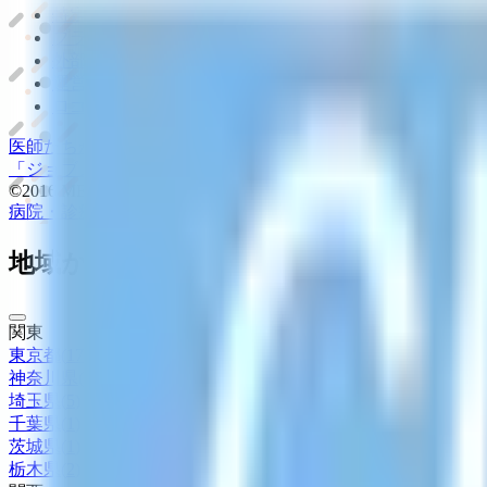
特定商取引法に基づく表記
プライバシーポリシー
外部送信ポリシー
運営会社
ロゴ利用ガイドライン
医師たちがつくる
オンライン医療事典
「MEDLEY」
日本最大
「ジョブメドレー
アカデミー」
女性向け
生理予測・妊活アプ
©2016 MEDLEY, INC.
病院・診療所
薬局
地域からさがす
関東
東京都
(
17
)
神奈川県
(
4
)
埼玉県
(
5
)
千葉県
(
1
)
茨城県
(
1
)
栃木県
(
2
)