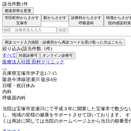
該当件数
1
件
都道府県を変更
市区町村からさがす
駅からさがす
診療科からさがす
特徴からさが
宝塚市
呼吸器科
院内感染対策
検索
再診コード入力
病院・診療所から再診コードを受け取った方はこちら
絞り込み
(該当件数:
1
件)
すべて
対面診療可
オンライン診療可
医療法人社団 田村クリニック
兵庫県宝塚市伊孑志1-7-15
阪急今津線
逆瀬川
徒歩
4
分
日曜・祝日
休み
内科
呼吸器内科
当院は宝塚市逆瀬川にて平成３年に開業した宝塚市で数少な
し、地域の皆様の健康をサポートさせて頂いております。 オ
くは再診に関しては当院のホームページ上から当日の順番受