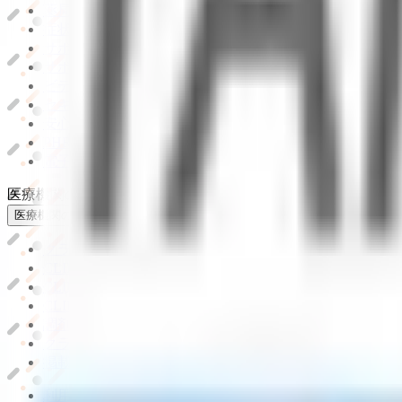
薬局をさがす
症状からさがす
サポート
サポート環境
ビデオ通話の事前テスト
セキュリティの取り組み
安心安全への取り組み
PHR指針に係るチェックシート確認結果の公表
電子版お薬手帳ガイドラインに係るチェックシート確認
医療機関の方
医療機関の方
クラウド診療
支援システム
「CLINICS」
CLINICS予約
CLINICSオンライン診療
CLINICSカルテ
調剤薬局向け統合型クラウドソリューション
「MEDIX
クラウド歯科業務
支援システム
「Dentis」
掲載情報の修正・削除はこちら
利用規約