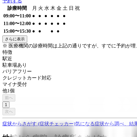
予約する
診療時間
月
火
水
木
金
土
日
祝
09:00〜11:00
●
●
●
●
●
●
11:00〜12:00
●
●
●
●
●
●
15:00〜15:30
●
●
●
●
さらに表示
※ 医療機関の診療時間は上記の通りですが、すでに予約が
特徴
駅近
駐車場あり
バリアフリー
クレジットカード対応
マイナ受付
他
1
個
前へ
1
次へ
症状からさがす (症状チェッカー)
気になる症状から調べ、結