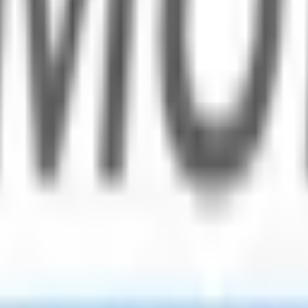
結果の公表
S」