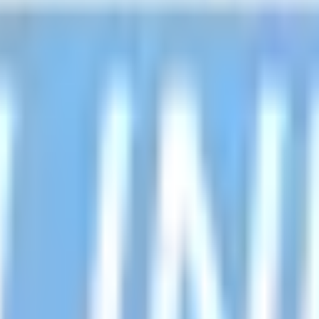
級の
医療介護求人サイト
「ジョブメドレー」
納得できる
老人ホ
リ
「Lalune(ラルーン)」