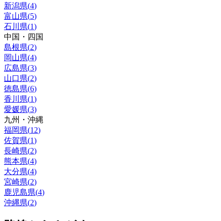
新潟県
(
4
)
富山県
(
5
)
石川県
(
1
)
中国・四国
島根県
(
2
)
岡山県
(
4
)
広島県
(
3
)
山口県
(
2
)
徳島県
(
6
)
香川県
(
1
)
愛媛県
(
3
)
九州・沖縄
福岡県
(
12
)
佐賀県
(
1
)
長崎県
(
2
)
熊本県
(
4
)
大分県
(
4
)
宮崎県
(
2
)
鹿児島県
(
4
)
沖縄県
(
2
)