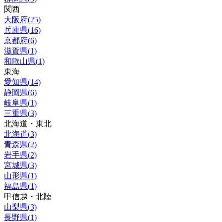
関西
大阪府
(
25
)
兵庫県
(
16
)
京都府
(
6
)
滋賀県
(
1
)
和歌山県
(
1
)
東海
愛知県
(
14
)
静岡県
(
6
)
岐阜県
(
1
)
三重県
(
3
)
北海道・東北
北海道
(
3
)
青森県
(
2
)
岩手県
(
2
)
宮城県
(
3
)
山形県
(
1
)
福島県
(
1
)
甲信越・北陸
山梨県
(
3
)
長野県
(
1
)