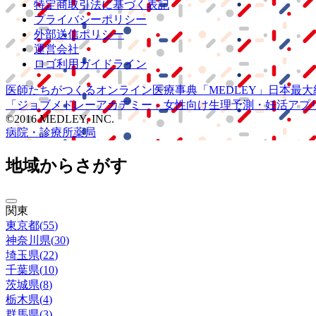
特定商取引法に基づく表記
プライバシーポリシー
外部送信ポリシー
運営会社
ロゴ利用ガイドライン
医師たちがつくる
オンライン医療事典
「MEDLEY」
日本最大
「ジョブメドレー
アカデミー」
女性向け
生理予測・妊活アプ
©2016 MEDLEY, INC.
病院・診療所
薬局
地域からさがす
関東
東京都
(
55
)
神奈川県
(
30
)
埼玉県
(
22
)
千葉県
(
10
)
茨城県
(
8
)
栃木県
(
4
)
群馬県
(
3
)