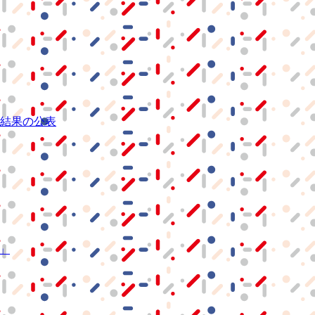
結果の公表
S」