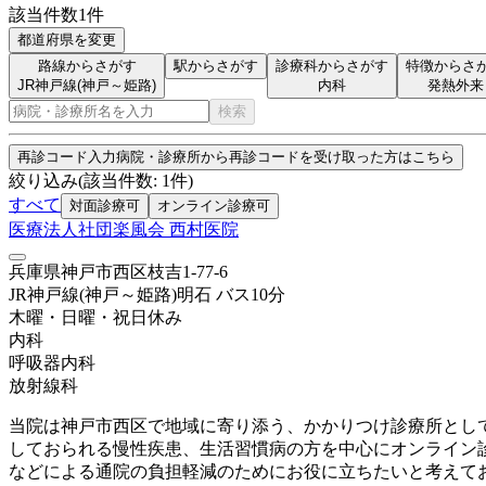
該当件数
1
件
都道府県を変更
路線からさがす
駅からさがす
診療科からさがす
特徴からさ
JR神戸線(神戸～姫路)
内科
発熱外来
検索
再診コード入力
病院・診療所から再診コードを受け取った方はこちら
絞り込み
(該当件数:
1
件)
すべて
対面診療可
オンライン診療可
医療法人社団楽風会 西村医院
兵庫県神戸市西区枝吉1-77-6
JR神戸線(神戸～姫路)
明石
バス
10
分
木曜・日曜・祝日
休み
内科
呼吸器内科
放射線科
当院は神戸市西区で地域に寄り添う、かかりつけ診療所として
しておられる慢性疾患、生活習慣病の方を中心にオンライン
などによる通院の負担軽減のためにお役に立ちたいと考えて