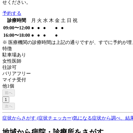
せください。
予約する
診療時間
月
火
水
木
金
土
日
祝
09:00〜12:00
●
●
●
●
●
16:00〜18:00
●
●
●
●
※ 医療機関の診療時間は上記の通りですが、すでに予約が
特徴
駐車場あり
女性医師
往診可
バリアフリー
マイナ受付
他
1
個
前へ
1
次へ
症状からさがす (症状チェッカー)
気になる症状から調べ、結
地域から病院・診療所をさがす