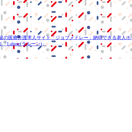
級の
医療介護求人サイト
「ジョブメドレー」
納得できる
老人ホ
リ
「Lalune(ラルーン)」