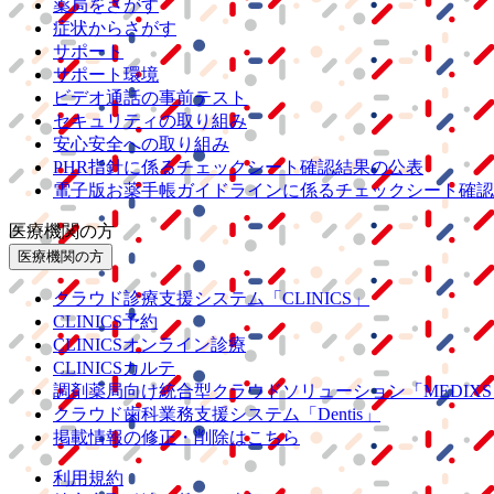
薬局をさがす
症状からさがす
サポート
サポート環境
ビデオ通話の事前テスト
セキュリティの取り組み
安心安全への取り組み
PHR指針に係るチェックシート確認結果の公表
電子版お薬手帳ガイドラインに係るチェックシート確認
医療機関の方
医療機関の方
クラウド診療
支援システム
「CLINICS」
CLINICS予約
CLINICSオンライン診療
CLINICSカルテ
調剤薬局向け統合型クラウドソリューション
「MEDIX
クラウド歯科業務
支援システム
「Dentis」
掲載情報の修正・削除はこちら
利用規約