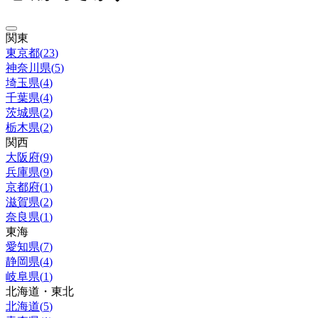
関東
東京都
(
23
)
神奈川県
(
5
)
埼玉県
(
4
)
千葉県
(
4
)
茨城県
(
2
)
栃木県
(
2
)
関西
大阪府
(
9
)
兵庫県
(
9
)
京都府
(
1
)
滋賀県
(
2
)
奈良県
(
1
)
東海
愛知県
(
7
)
静岡県
(
4
)
岐阜県
(
1
)
北海道・東北
北海道
(
5
)