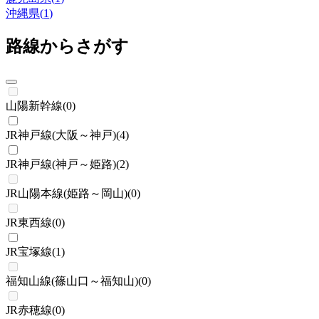
沖縄県
(
1
)
路線からさがす
山陽新幹線
(
0
)
JR神戸線(大阪～神戸)
(
4
)
JR神戸線(神戸～姫路)
(
2
)
JR山陽本線(姫路～岡山)
(
0
)
JR東西線
(
0
)
JR宝塚線
(
1
)
福知山線(篠山口～福知山)
(
0
)
JR赤穂線
(
0
)