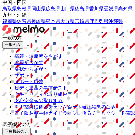
中国・四国
鳥取県
島根県
岡山県
広島県
山口県
徳島県
香川県
愛媛県
高知県
九州・沖縄
福岡県
佐賀県
長崎県
熊本県
大分県
宮崎県
鹿児島県
沖縄県
一般の方
一般の方
病院・診療所をさがす
薬局をさがす
症状からさがす
サポート
サポート環境
ビデオ通話の事前テスト
セキュリティの取り組み
安心安全への取り組み
PHR指針に係るチェックシート確認結果の公表
電子版お薬手帳ガイドラインに係るチェックシート確認
医療機関の方
医療機関の方