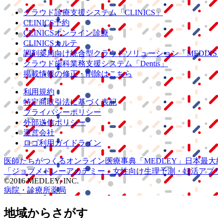
クラウド診療
支援システム
「CLINICS」
CLINICS予約
CLINICSオンライン診療
CLINICSカルテ
調剤薬局向け統合型クラウドソリューション
「MEDIX
クラウド歯科業務
支援システム
「Dentis」
掲載情報の修正・削除はこちら
利用規約
特定商取引法に基づく表記
プライバシーポリシー
外部送信ポリシー
運営会社
ロゴ利用ガイドライン
医師たちがつくる
オンライン医療事典
「MEDLEY」
日本最大
「ジョブメドレー
アカデミー」
女性向け
生理予測・妊活アプ
©2016 MEDLEY, INC.
病院・診療所
薬局
地域からさがす