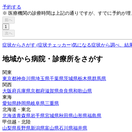
予約する
※ 医療機関の診療時間は上記の通りですが、すでに予約が
前へ
1
次へ
症状からさがす (症状チェッカー)
気になる症状から調べ、結
地域から病院・診療所をさがす
関東
東京都
神奈川県
埼玉県
千葉県
茨城県
栃木県
群馬県
関西
大阪府
兵庫県
京都府
滋賀県
奈良県
和歌山県
東海
愛知県
静岡県
岐阜県
三重県
北海道・東北
北海道
青森県
岩手県
宮城県
秋田県
山形県
福島県
甲信越・北陸
山梨県
長野県
新潟県
富山県
石川県
福井県