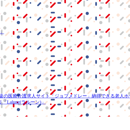
S」
級の
医療介護求人サイト
「ジョブメドレー」
納得できる
老人ホ
リ
「Lalune(ラルーン)」