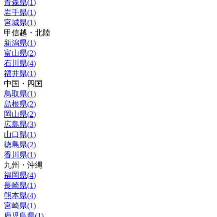
青森県
(
1
)
岩手県
(
1
)
宮城県
(
1
)
甲信越・北陸
新潟県
(
1
)
富山県
(
2
)
石川県
(
4
)
福井県
(
1
)
中国・四国
鳥取県
(
1
)
島根県
(
2
)
岡山県
(
2
)
広島県
(
3
)
山口県
(
1
)
徳島県
(
2
)
香川県
(
1
)
九州・沖縄
福岡県
(
4
)
長崎県
(
1
)
熊本県
(
4
)
宮崎県
(
1
)
鹿児島県
(
1
)