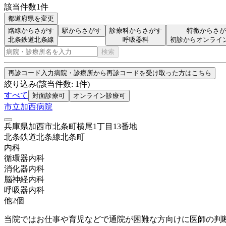
該当件数
1
件
都道府県を変更
路線からさがす
駅からさがす
診療科からさがす
特徴からさが
北条鉄道北条線
呼吸器科
初診からオンライ
検索
再診コード入力
病院・診療所から再診コードを受け取った方はこちら
絞り込み
(該当件数:
1
件)
すべて
対面診療可
オンライン診療可
市立加西病院
兵庫県加西市北条町横尾1丁目13番地
北条鉄道北条線
北条町
内科
循環器内科
消化器内科
脳神経内科
呼吸器内科
他
2
個
当院ではお仕事や育児などで通院が困難な方向けに医師の判