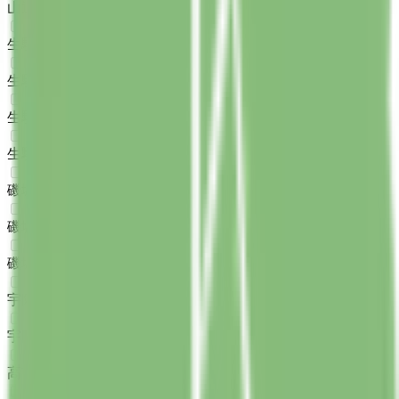
山辺郡山添村
(
0
)
生駒郡平群町
(
0
)
生駒郡三郷町
(
0
)
生駒郡斑鳩町
(
0
)
生駒郡安堵町
(
0
)
磯城郡川西町
(
0
)
磯城郡三宅町
(
0
)
磯城郡田原本町
(
0
)
宇陀郡曽爾村
(
0
)
宇陀郡御杖村
(
0
)
高市郡高取町
(
0
)