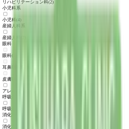
リハビリテーション科
(
2
)
小児科系
小児科
(
4
)
産婦人科系
産婦人科
(
2
)
眼科・耳鼻科・皮膚科・アレルギー科系
眼科
(
0
)
耳鼻咽喉科
(
0
)
皮膚科
(
0
)
アレルギー科
(
2
)
呼吸器科系
呼吸器科
(
1
)
消化器科系
消化器科
(
1
)