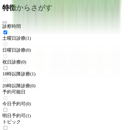
特徴からさがす
診察時間
土曜日診療
(
1
)
日曜日診療
(
0
)
祝日診療
(
0
)
18時以降診療
(
1
)
20時以降診療
(
0
)
予約可能日
今日予約可
(
0
)
明日予約可
(
1
)
トピック