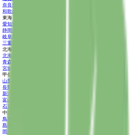
奈良県
(
1
)
和歌山県
(
1
)
東海
愛知県
(
14
)
静岡県
(
9
)
岐阜県
(
6
)
三重県
(
2
)
北海道・東北
北海道
(
3
)
青森県
(
1
)
宮城県
(
3
)
甲信越・北陸
山梨県
(
1
)
長野県
(
1
)
新潟県
(
3
)
富山県
(
3
)
石川県
(
1
)
中国・四国
鳥取県
(
3
)
島根県
(
1
)
岡山県
(
5
)