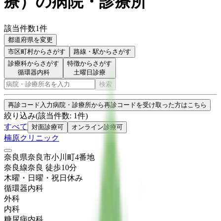
療
）
の病院・診療所
該当件数
1
件
都道府県を変更
市区町村
からさがす
路線・駅
からさがす
診療科からさがす
特徴からさがす
循環器内科
土曜日診療
検索
再診コード入力
病院・診療所から再診コードを受け取った方はこちら
絞り込み
(該当件数:
1
件)
すべて
対面診療可
オンライン診療可
楠原クリニック
奈良県奈良市小川町4番地
奈良線
奈良
徒歩
10
分
木曜・日曜・祝日
休み
循環器内科
外科
内科
糖尿病内科