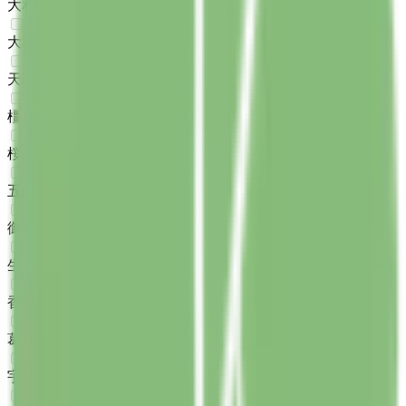
大和高田市
(
0
)
大和郡山市
(
0
)
天理市
(
0
)
橿原市
(
0
)
桜井市
(
0
)
五條市
(
0
)
御所市
(
0
)
生駒市
(
0
)
香芝市
(
0
)
葛城市
(
0
)
宇陀市
(
0
)