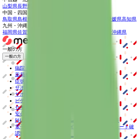
山梨県
長野県
新潟県
富山県
石川県
福井県
中国・四国
鳥取県
島根県
岡山県
広島県
山口県
徳島県
香川県
愛媛県
高知県
九州・沖縄
福岡県
佐賀県
長崎県
熊本県
大分県
宮崎県
鹿児島県
沖縄県
一般の方
一般の方
病院・診療所をさがす
薬局をさがす
症状からさがす
サポート
サポート環境
ビデオ通話の事前テスト
セキュリティの取り組み
安心安全への取り組み
PHR指針に係るチェックシート確認結果の公表
電子版お薬手帳ガイドラインに係るチェックシート確
認結果の公表