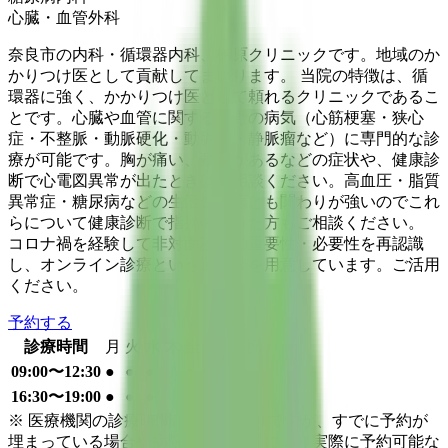
心臓・血管外科
奈良市の内科・循環器内科、楠原クリニックです。地域のか
かりつけ医として貢献してまいります。 当院の特徴は、循
環器に強く、かかりつけ医として頼れるクリニックであるこ
とです。心臓や血管に関する分野の病気（心筋梗塞・狭心
症・不整脈・動脈硬化・動脈瘤・静脈瘤など）に専門的な診
療が可能です。胸が痛い、動悸があるなどの症状や、健康診
断で心電図異常が出たときはご相談ください。高血圧・脂質
異常症・糖尿病などの生活習慣病とも関わりが強いのでこれ
らについて健康診断で指摘のあった方もご相談ください。
コロナ禍を経験して非対面診療の重要性・必要性を再認識
し、オンライン診療という選択肢を用意しています。ご活用
ください。
予約する
診療時間
月
火
水
木
金
土
日
祝
09:00〜12:30
●
●
●
●
●
16:30〜19:00
●
●
●
●
※ 医療機関の診療時間は上記の通りですが、すでに予約が
埋まっている場合や病院の都合などにより実際に予約可能な