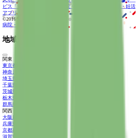
ビス
「ジョブメドレー
アカデミー」
女性向け
生理予測・妊活
アプリ
「Lalune(ラルーン)」
©2016 MEDLEY, INC.
病院・診療所
薬局
地域からさがす
関東
東京都
(
50
)
神奈川県
(
26
)
埼玉県
(
19
)
千葉県
(
9
)
茨城県
(
3
)
栃木県
(
3
)
群馬県
(
2
)
関西
大阪府
(
22
)
兵庫県
(
18
)
京都府
(
5
)
滋賀県
(
1
)