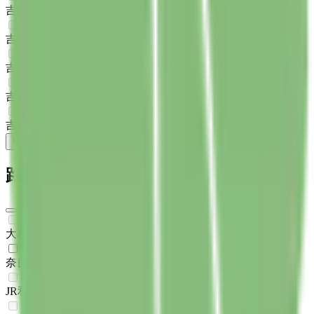
吉野郡十津川村
(
0
)
吉野郡下北山村
(
0
)
吉野郡上北山村
(
0
)
吉野郡川上村
(
0
)
吉野郡東吉野村
(
0
)
リセット
検索
路線からさがす
大和路線
(
0
)
奈良線
(
1
)
JR和歌山線
(
0
)