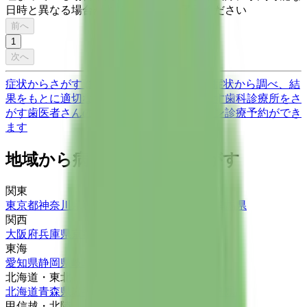
日時と異なる場合がありますのでご了承ください
前へ
1
次へ
症状からさがす (症状チェッカー)
気になる症状から調べ、結
果をもとに適切な病院・診療所を提案します
歯科診療所をさ
がす
歯医者さんの対面診療予約・オンライン診療予約ができ
ます
地域から病院・診療所をさがす
関東
東京都
神奈川県
埼玉県
千葉県
茨城県
栃木県
群馬県
関西
大阪府
兵庫県
京都府
滋賀県
奈良県
和歌山県
東海
愛知県
静岡県
岐阜県
三重県
北海道・東北
北海道
青森県
岩手県
宮城県
秋田県
山形県
福島県
甲信越・北陸