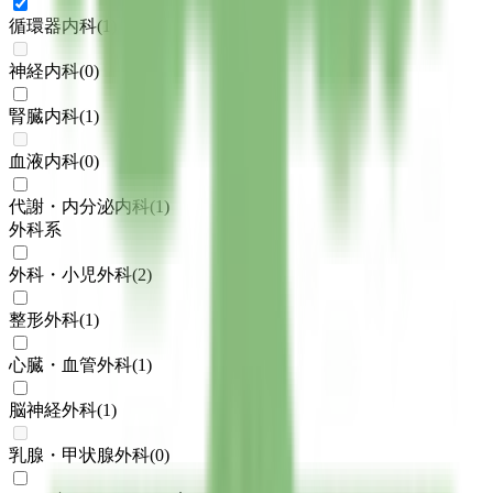
循環器内科
(
1
)
神経内科
(
0
)
腎臓内科
(
1
)
血液内科
(
0
)
代謝・内分泌内科
(
1
)
外科系
外科・小児外科
(
2
)
整形外科
(
1
)
心臓・血管外科
(
1
)
脳神経外科
(
1
)
乳腺・甲状腺外科
(
0
)