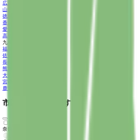
広島県
(
6
)
山口県
(
1
)
徳島県
(
4
)
香川県
(
2
)
愛媛県
(
6
)
高知県
(
1
)
九州・沖縄
福岡県
(
15
)
佐賀県
(
4
)
長崎県
(
1
)
熊本県
(
2
)
大分県
(
2
)
宮崎県
(
2
)
鹿児島県
(
4
)
市区町村からさがす
奈良市
(
1
)