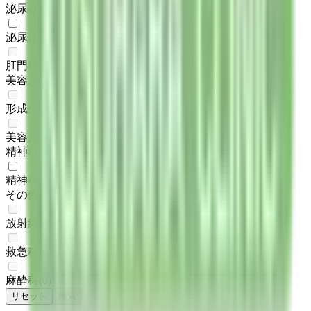
泌尿器科・肛門科系
泌尿器科
(
2
)
肛門科
(
0
)
美容系
形成外科・美容外科
(
0
)
美容皮膚科
(
0
)
精神科系
精神科・心療内科
(
1
)
その他
放射線科
(
0
)
救急科
(
0
)
麻酔科
(
0
)
リセット
検索