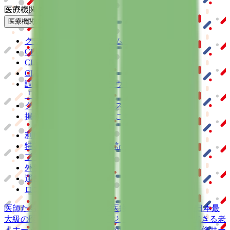
医療機関の方
医療機関の方
クラウド診療
支援システム
「CLINICS」
CLINICS予約
CLINICSオンライン診療
CLINICSカルテ
調剤薬局向け統合型クラウドソリューション
「MEDIXS」
クラウド歯科業務
支援システム
「Dentis」
掲載情報の修正・削除はこちら
利用規約
特定商取引法に基づく表記
プライバシーポリシー
外部送信ポリシー
運営会社
ロゴ利用ガイドライン
医師たちがつくる
オンライン医療事典
「MEDLEY」
日本最
大級の
医療介護求人サイト
「ジョブメドレー」
納得できる
老
人ホーム紹介サービス
「みんかい」
オンライン
動画研修サー