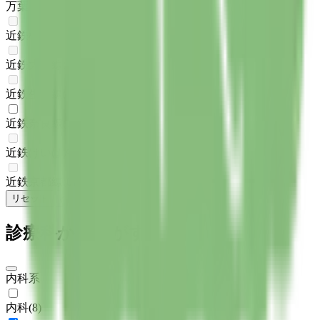
万葉まほろば線
(
0
)
近鉄橿原線
(
0
)
近鉄大阪線
(
0
)
近鉄生駒線
(
0
)
近鉄奈良線
(
1
)
近鉄けいはんな線
(
0
)
近鉄京都線
(
0
)
リセット
検索
診療科からさがす
内科系
内科
(
8
)